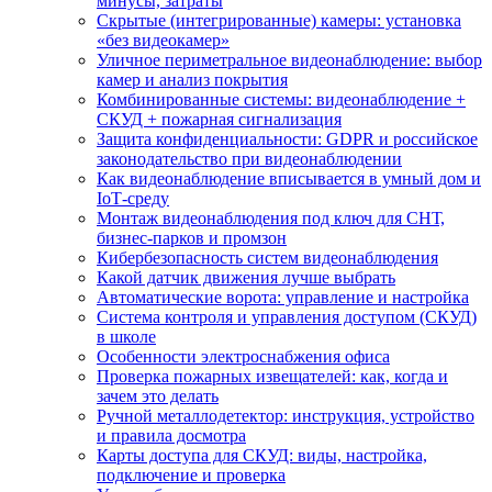
минусы, затраты
Скрытые (интегрированные) камеры: установка
«без видеокамер»
Уличное периметральное видеонаблюдение: выбор
камер и анализ покрытия
Комбинированные системы: видеонаблюдение +
СКУД + пожарная сигнализация
Защита конфиденциальности: GDPR и российское
законодательство при видеонаблюдении
Как видеонаблюдение вписывается в умный дом и
IoT‑среду
Монтаж видеонаблюдения под ключ для СНТ,
бизнес‑парков и промзон
Кибербезопасность систем видеонаблюдения
Какой датчик движения лучше выбрать
Автоматические ворота: управление и настройка
Система контроля и управления доступом (СКУД)
в школе
Особенности электроснабжения офиса
Проверка пожарных извещателей: как, когда и
зачем это делать
Ручной металлодетектор: инструкция, устройство
и правила досмотра
Карты доступа для СКУД: виды, настройка,
подключение и проверка