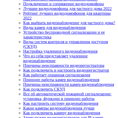
Подключение и сопряжение видеодомофона
Лучшие видеодомофоны для частного дома 2022
Рейтинг лучших видеодомофонов для квартиры
2022
Как выбрать видеонаблюдение для частного дома?
Виды камер для видеонаблюдения
Устройство беспроводной сигнализации и ее
характеристика
Виды систем контроля и управления доступом
(СКУД)
Настройка удаленного видеонаблюдения
Что из себя представляет удаленное
видеонаблюдение
Причины неисправности видеорегистратора
Как подключить и настроить видеорегистратор
Как работает охранная сигнализация
Принцип работы камер видеонаблюдения
Причины неисправности камер видеонаблюдения
Как подключить СКУД
Все об автоматической пожарной сигнализации:
установка, функции и принцип работы
Как настроить систему видеонаблюдения
Какие камеры видеонаблюдения лучше
Как подключить камеру видеонаблюдения
Зачем нужен видеорегистратор для IP-камер