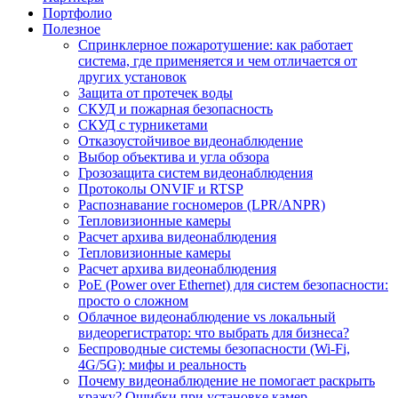
Портфолио
Полезное
Спринклерное пожаротушение: как работает
система, где применяется и чем отличается от
других установок
Защита от протечек воды
СКУД и пожарная безопасность
СКУД с турникетами
Отказоустойчивое видеонаблюдение
Выбор объектива и угла обзора
Грозозащита систем видеонаблюдения
Протоколы ONVIF и RTSP
Распознавание госномеров (LPR/ANPR)
Тепловизионные камеры
Расчет архива видеонаблюдения
Тепловизионные камеры
Расчет архива видеонаблюдения
PoE (Power over Ethernet) для систем безопасности:
просто о сложном
Облачное видеонаблюдение vs локальный
видеорегистратор: что выбрать для бизнеса?
Беспроводные системы безопасности (Wi-Fi,
4G/5G): мифы и реальность
Почему видеонаблюдение не помогает раскрыть
кражу? Ошибки при установке камер