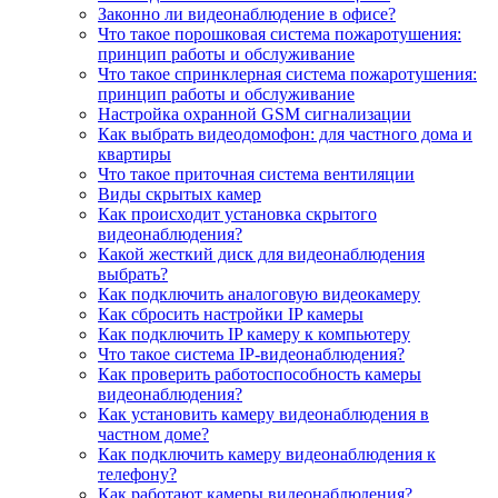
Законно ли видеонаблюдение в офисе?
Что такое порошковая система пожаротушения:
принцип работы и обслуживание
Что такое спринклерная система пожаротушения:
принцип работы и обслуживание
Настройка охранной GSM сигнализации
Как выбрать видеодомофон: для частного дома и
квартиры
Что такое приточная система вентиляции
Виды скрытых камер
Как происходит установка скрытого
видеонаблюдения?
Какой жесткий диск для видеонаблюдения
выбрать?
Как подключить аналоговую видеокамеру
Как сбросить настройки IP камеры
Как подключить IP камеру к компьютеру
Что такое система IP-видеонаблюдения?
Как проверить работоспособность камеры
видеонаблюдения?
Как установить камеру видеонаблюдения в
частном доме?
Как подключить камеру видеонаблюдения к
телефону?
Как работают камеры видеонаблюдения?