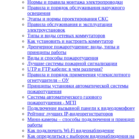
Нормы и правила монтажа электропроводки
Правила и порядок обслуживания наружного
освещения
Этапы и нормы проектирования СКС
Правила обслуживания и эксплуатации
электроустановок
Типы и виды сетевых коммутаторов
Как установить и настроить коммутатор
Дренчерное пожаротушение: виды, типы и
принципы работы
Виды и способы пожаротушения
Лучшие системы пожарной сигнализации
UTP и FTP кабели: в чем различия?
Правила и порядок применения углекислотного
огнетушителя – ОУ
Принципы установки автоматической системы
пожаротушения
Система автоматического газового
пожаротушения - МГП
Подключение вызывной панели к видеодомофону
Рейтинг лучших IP-видеорегистраторов
Мини-камеры – способы подключения и принцип
работы
Как подключить Wi-Fi видеонаблюдение
Как определиться с выбором видеонаблюдения на