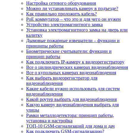
Настройка сетевого оборудования
Можно ли устанавливать камеру в подъезде?
Как правильно проложить кабель?
PoE коммутатор – что это и для чего он нужен
Устройство электромагнитного замка
Установка электромагнитного замка на дверь или
калитку
Дымовые пожарные извещатели – функции и
принципы работы
Биометрические считыватели: функции и
принцип работы
Как подключить IP-камеру к видеорегистратору
Все о цилиндрических камерах видеонаблюдения
Все о купольных камерах видеонаблюдения
Как выбрать видеорегистратор для
видеонаблюдения
Какие кабели нужно использовать для систем
видеонаблюдения
Какой роутер выбрать для видеонаблюдения
Какую камеру видеонаблюдения выбрать для
улицы
Рамки металлодетектора: принцип работы,
установка и настройка
ТОП-10 GSM-сигнализаций для дома и дач
Как подключить GSM-сигнализацию?