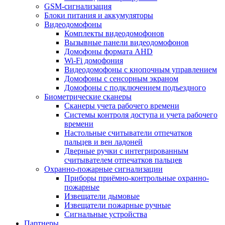
GSM-сигнализация
Блоки питания и аккумуляторы
Видеодомофоны
Комплекты видеодомофонов
Вызывные панели видеодомофонов
Домофоны формата AHD
Wi-Fi домофония
Видеодомофоны с кнопочным управлением
Домофоны с сенсорным экраном
Домофоны с подключением подъездного
Биометрические сканеры
Сканеры учета рабочего времени
Системы контроля доступа и учета рабочего
времени
Настольные считыватели отпечатков
пальцев и вен ладоней
Дверные ручки с интегрированным
считывателем отпечатков пальцев
Охранно-пожарные сигнализации
Приборы приёмно-контрольные охранно-
пожарные
Извещатели дымовые
Извещатели пожарные ручные
Сигнальные устройства
Партнеры