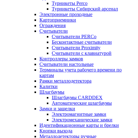
Турникеты Perco
Турникеты Сибирский арсенал
Электронные проходные
Картоприемники
Ограждения
Считыватели
Считыватели PERCo
Бесконтактные считыватели
Считыватели Proximity
Считыватели с клавиатурой
Контроллеры замков
Считыватели настольные
Терминалы учета рабочего времени по
картам
Рамки металлодетектора
Калитки
Шлагбаумы
Шлагбаумы CARDDEX
Автоматические шлагбаумы
Замки и защелки
Электромагнитные замки
Электромеханические замки
Идентификационные карты и брелки
Кнопки выхода
Металлодетекторы ручные