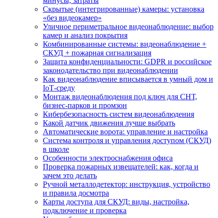
минусы, затраты
Скрытые (интегрированные) камеры: установка
«без видеокамер»
Уличное периметральное видеонаблюдение: выбор
камер и анализ покрытия
Комбинированные системы: видеонаблюдение +
СКУД + пожарная сигнализация
Защита конфиденциальности: GDPR и российское
законодательство при видеонаблюдении
Как видеонаблюдение вписывается в умный дом и
IoT‑среду
Монтаж видеонаблюдения под ключ для СНТ,
бизнес‑парков и промзон
Кибербезопасность систем видеонаблюдения
Какой датчик движения лучше выбрать
Автоматические ворота: управление и настройка
Система контроля и управления доступом (СКУД)
в школе
Особенности электроснабжения офиса
Проверка пожарных извещателей: как, когда и
зачем это делать
Ручной металлодетектор: инструкция, устройство
и правила досмотра
Карты доступа для СКУД: виды, настройка,
подключение и проверка