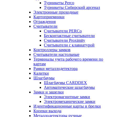
Турникеты Perco
Турникеты Сибирский арсенал
Электронные проходные
Картоприемники
Ограждения
Считыватели
Считыватели PERCo
Бесконтактные считыватели
Считыватели Proximity
Считыватели с клавиатурой
Контроллеры замков
Считыватели настольные
Терминалы учета рабочего времени по
картам
Рамки металлодетектора
Калитки
Шлагбаумы
Шлагбаумы CARDDEX
Автоматические шлагбаумы
Замки и защелки
Электромагнитные замки
Электромеханические замки
Идентификационные карты и брелки
Кнопки выхода
Металлодетекторы ручные