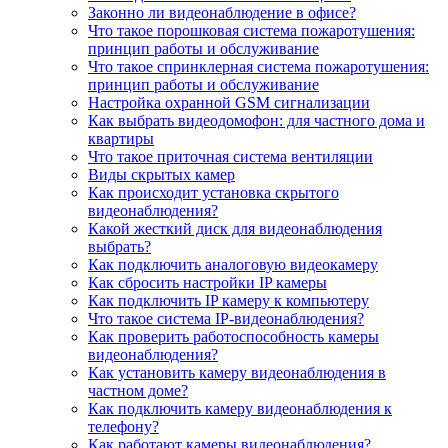
Законно ли видеонаблюдение в офисе?
Что такое порошковая система пожаротушения:
принцип работы и обслуживание
Что такое спринклерная система пожаротушения:
принцип работы и обслуживание
Настройка охранной GSM сигнализации
Как выбрать видеодомофон: для частного дома и
квартиры
Что такое приточная система вентиляции
Виды скрытых камер
Как происходит установка скрытого
видеонаблюдения?
Какой жесткий диск для видеонаблюдения
выбрать?
Как подключить аналоговую видеокамеру
Как сбросить настройки IP камеры
Как подключить IP камеру к компьютеру
Что такое система IP-видеонаблюдения?
Как проверить работоспособность камеры
видеонаблюдения?
Как установить камеру видеонаблюдения в
частном доме?
Как подключить камеру видеонаблюдения к
телефону?
Как работают камеры видеонаблюдения?