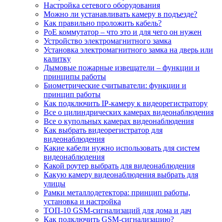
Настройка сетевого оборудования
Можно ли устанавливать камеру в подъезде?
Как правильно проложить кабель?
PoE коммутатор – что это и для чего он нужен
Устройство электромагнитного замка
Установка электромагнитного замка на дверь или
калитку
Дымовые пожарные извещатели – функции и
принципы работы
Биометрические считыватели: функции и
принцип работы
Как подключить IP-камеру к видеорегистратору
Все о цилиндрических камерах видеонаблюдения
Все о купольных камерах видеонаблюдения
Как выбрать видеорегистратор для
видеонаблюдения
Какие кабели нужно использовать для систем
видеонаблюдения
Какой роутер выбрать для видеонаблюдения
Какую камеру видеонаблюдения выбрать для
улицы
Рамки металлодетектора: принцип работы,
установка и настройка
ТОП-10 GSM-сигнализаций для дома и дач
Как подключить GSM-сигнализацию?