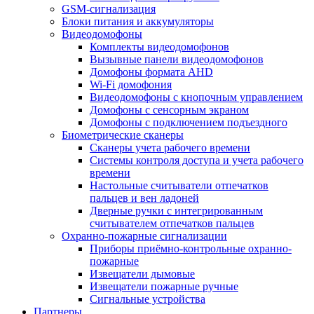
GSM-сигнализация
Блоки питания и аккумуляторы
Видеодомофоны
Комплекты видеодомофонов
Вызывные панели видеодомофонов
Домофоны формата AHD
Wi-Fi домофония
Видеодомофоны с кнопочным управлением
Домофоны с сенсорным экраном
Домофоны с подключением подъездного
Биометрические сканеры
Сканеры учета рабочего времени
Системы контроля доступа и учета рабочего
времени
Настольные считыватели отпечатков
пальцев и вен ладоней
Дверные ручки с интегрированным
считывателем отпечатков пальцев
Охранно-пожарные сигнализации
Приборы приёмно-контрольные охранно-
пожарные
Извещатели дымовые
Извещатели пожарные ручные
Сигнальные устройства
Партнеры