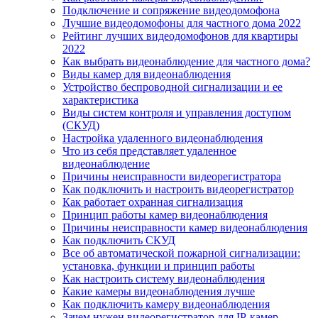
Подключение и сопряжение видеодомофона
Лучшие видеодомофоны для частного дома 2022
Рейтинг лучших видеодомофонов для квартиры
2022
Как выбрать видеонаблюдение для частного дома?
Виды камер для видеонаблюдения
Устройство беспроводной сигнализации и ее
характеристика
Виды систем контроля и управления доступом
(СКУД)
Настройка удаленного видеонаблюдения
Что из себя представляет удаленное
видеонаблюдение
Причины неисправности видеорегистратора
Как подключить и настроить видеорегистратор
Как работает охранная сигнализация
Принцип работы камер видеонаблюдения
Причины неисправности камер видеонаблюдения
Как подключить СКУД
Все об автоматической пожарной сигнализации:
установка, функции и принцип работы
Как настроить систему видеонаблюдения
Какие камеры видеонаблюдения лучше
Как подключить камеру видеонаблюдения
Зачем нужен видеорегистратор для IP-камер