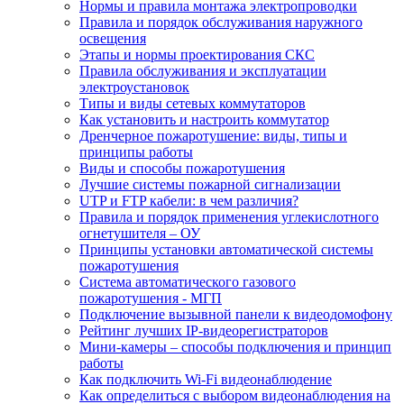
Нормы и правила монтажа электропроводки
Правила и порядок обслуживания наружного
освещения
Этапы и нормы проектирования СКС
Правила обслуживания и эксплуатации
электроустановок
Типы и виды сетевых коммутаторов
Как установить и настроить коммутатор
Дренчерное пожаротушение: виды, типы и
принципы работы
Виды и способы пожаротушения
Лучшие системы пожарной сигнализации
UTP и FTP кабели: в чем различия?
Правила и порядок применения углекислотного
огнетушителя – ОУ
Принципы установки автоматической системы
пожаротушения
Система автоматического газового
пожаротушения - МГП
Подключение вызывной панели к видеодомофону
Рейтинг лучших IP-видеорегистраторов
Мини-камеры – способы подключения и принцип
работы
Как подключить Wi-Fi видеонаблюдение
Как определиться с выбором видеонаблюдения на