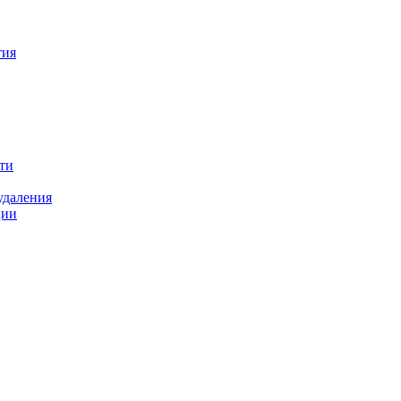
тия
ти
удаления
ции