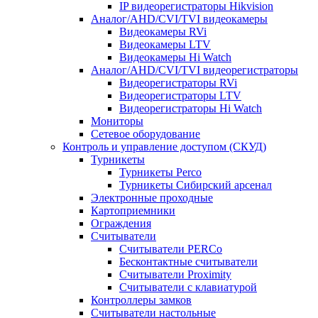
IP видеорегистраторы Hikvision
Аналог/AHD/CVI/TVI видеокамеры
Видеокамеры RVi
Видеокамеры LTV
Видеокамеры Hi Watch
Аналог/AHD/CVI/TVI видеорегистраторы
Видеорегистраторы RVi
Видеорегистраторы LTV
Видеорегистраторы Hi Watch
Мониторы
Сетевое оборудование
Контроль и управление доступом (СКУД)
Турникеты
Турникеты Perco
Турникеты Сибирский арсенал
Электронные проходные
Картоприемники
Ограждения
Считыватели
Считыватели PERCo
Бесконтактные считыватели
Считыватели Proximity
Считыватели с клавиатурой
Контроллеры замков
Считыватели настольные