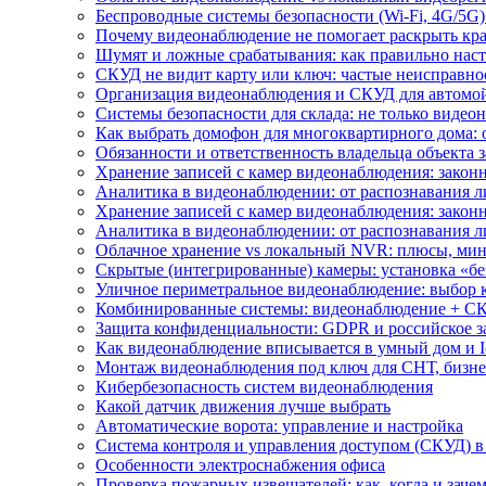
Беспроводные системы безопасности (Wi-Fi, 4G/5G)
Почему видеонаблюдение не помогает раскрыть кр
Шумят и ложные срабатывания: как правильно нас
СКУД не видит карту или ключ: частые неисправно
Организация видеонаблюдения и СКУД для автомой
Системы безопасности для склада: не только видеон
Как выбрать домофон для многоквартирного дома: 
Обязанности и ответственность владельца объекта 
Хранение записей с камер видеонаблюдения: законн
Аналитика в видеонаблюдении: от распознавания л
Хранение записей с камер видеонаблюдения: законн
Аналитика в видеонаблюдении: от распознавания л
Облачное хранение vs локальный NVR: плюсы, мин
Скрытые (интегрированные) камеры: установка «бе
Уличное периметральное видеонаблюдение: выбор 
Комбинированные системы: видеонаблюдение + СК
Защита конфиденциальности: GDPR и российское з
Как видеонаблюдение вписывается в умный дом и I
Монтаж видеонаблюдения под ключ для СНТ, бизне
Кибербезопасность систем видеонаблюдения
Какой датчик движения лучше выбрать
Автоматические ворота: управление и настройка
Система контроля и управления доступом (СКУД) в
Особенности электроснабжения офиса
Проверка пожарных извещателей: как, когда и зачем