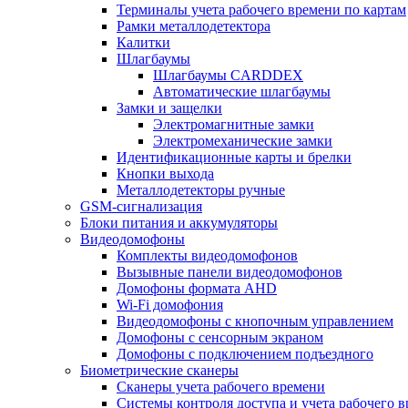
Терминалы учета рабочего времени по картам
Рамки металлодетектора
Калитки
Шлагбаумы
Шлагбаумы CARDDEX
Автоматические шлагбаумы
Замки и защелки
Электромагнитные замки
Электромеханические замки
Идентификационные карты и брелки
Кнопки выхода
Металлодетекторы ручные
GSM-сигнализация
Блоки питания и аккумуляторы
Видеодомофоны
Комплекты видеодомофонов
Вызывные панели видеодомофонов
Домофоны формата AHD
Wi-Fi домофония
Видеодомофоны с кнопочным управлением
Домофоны с сенсорным экраном
Домофоны с подключением подъездного
Биометрические сканеры
Сканеры учета рабочего времени
Системы контроля доступа и учета рабочего 