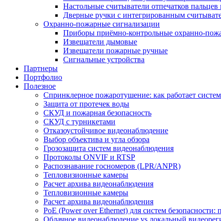
Настольные считыватели отпечатков пальцев 
Дверные ручки с интегрированным считывате
Охранно-пожарные сигнализации
Приборы приёмно-контрольные охранно-пож
Извещатели дымовые
Извещатели пожарные ручные
Сигнальные устройства
Партнеры
Портфолио
Полезное
Спринклерное пожаротушение: как работает система
Защита от протечек воды
СКУД и пожарная безопасность
СКУД с турникетами
Отказоустойчивое видеонаблюдение
Выбор объектива и угла обзора
Грозозащита систем видеонаблюдения
Протоколы ONVIF и RTSP
Распознавание госномеров (LPR/ANPR)
Тепловизионные камеры
Расчет архива видеонаблюдения
Тепловизионные камеры
Расчет архива видеонаблюдения
PoE (Power over Ethernet) для систем безопасности:
Облачное видеонаблюдение vs локальный видеорегис