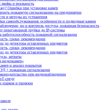
: мифы и реальность
ажу? Ошибки при установке камер
троить пожарную сигнализацию на предприятии
сти и методы их устранения
ки самообслуживания: особенности и подводные камни
аблюдение, но и контроль доступа, пожарная безопасность
от переговорной трубки до IP-системы
за работоспособность пожарной сигнализации
ость, сроки, рекомендации
иц до детектора оставленных предметов
ость, сроки, рекомендации
иц до детектора оставленных предметов
усы, затраты
з видеокамер»
камер и анализ покрытия
УД + пожарная сигнализация
аконодательство при видеонаблюдении
oT‑среду
с‑парков и промзон
 школе
 это делать