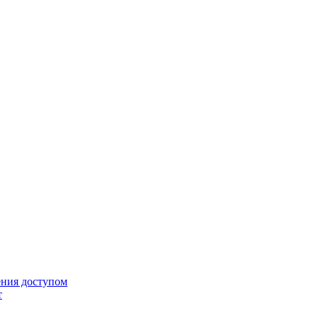
ения доступом
т