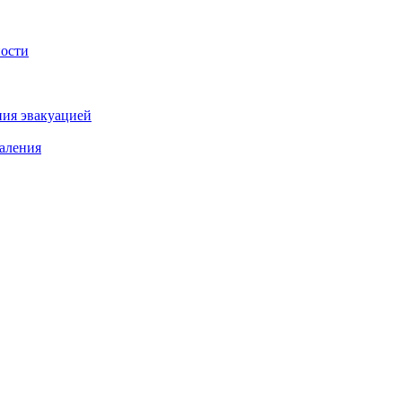
ности
ния эвакуацией
аления