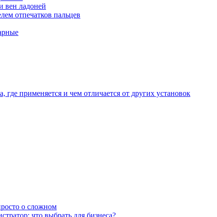
и вен ладоней
лем отпечатков пальцев
арные
, где применяется и чем отличается от других установок
 просто о сложном
тратор: что выбрать для бизнеса?