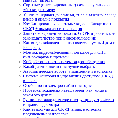
минусы, затраты
Скрытые (интегрированные) камеры: установка
«без видеокамер»
Уличное периметральное видеонаблюдение: выбор
камер и анализ покрытия
Комбинированные системы: видеонаблюдение +
СКУД + пожарная сигнализация
Защита конфиденциальности: GDPR и российское
законодательство при видеонаблюдении
Как видеонаблюдение вписывается в умный дом и
IoT‑среду
Монтаж видеонаблюдения под ключ для СНТ,
бизнес‑парков и промзон
Кибербезопасность систем видеонаблюдения
Какой датчик движения лучше выбрать
Автоматические ворота: управление и настройка
Система контроля и управления доступом (СКУД)
в школе
Особенности электроснабжения офиса
Проверка пожарных извещателей: как, когда и
зачем это делать
Ручной металлодетектор: инструкция, устройство
и правила досмотра
Карты доступа для СКУД: виды, настройка,
подключение и проверка