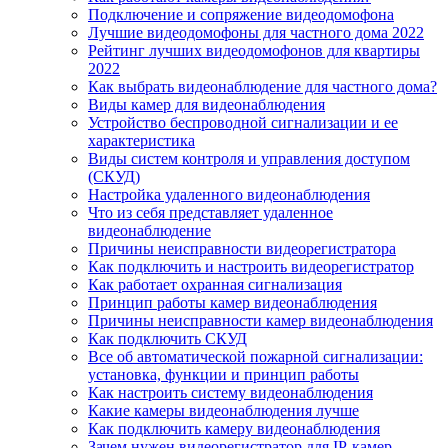
Подключение и сопряжение видеодомофона
Лучшие видеодомофоны для частного дома 2022
Рейтинг лучших видеодомофонов для квартиры
2022
Как выбрать видеонаблюдение для частного дома?
Виды камер для видеонаблюдения
Устройство беспроводной сигнализации и ее
характеристика
Виды систем контроля и управления доступом
(СКУД)
Настройка удаленного видеонаблюдения
Что из себя представляет удаленное
видеонаблюдение
Причины неисправности видеорегистратора
Как подключить и настроить видеорегистратор
Как работает охранная сигнализация
Принцип работы камер видеонаблюдения
Причины неисправности камер видеонаблюдения
Как подключить СКУД
Все об автоматической пожарной сигнализации:
установка, функции и принцип работы
Как настроить систему видеонаблюдения
Какие камеры видеонаблюдения лучше
Как подключить камеру видеонаблюдения
Зачем нужен видеорегистратор для IP-камер