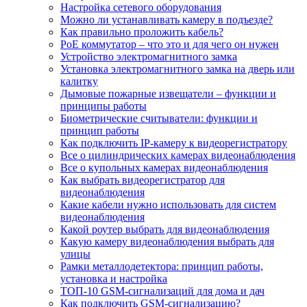
Настройка сетевого оборудования
Можно ли устанавливать камеру в подъезде?
Как правильно проложить кабель?
PoE коммутатор – что это и для чего он нужен
Устройство электромагнитного замка
Установка электромагнитного замка на дверь или
калитку
Дымовые пожарные извещатели – функции и
принципы работы
Биометрические считыватели: функции и
принцип работы
Как подключить IP-камеру к видеорегистратору
Все о цилиндрических камерах видеонаблюдения
Все о купольных камерах видеонаблюдения
Как выбрать видеорегистратор для
видеонаблюдения
Какие кабели нужно использовать для систем
видеонаблюдения
Какой роутер выбрать для видеонаблюдения
Какую камеру видеонаблюдения выбрать для
улицы
Рамки металлодетектора: принцип работы,
установка и настройка
ТОП-10 GSM-сигнализаций для дома и дач
Как подключить GSM-сигнализацию?