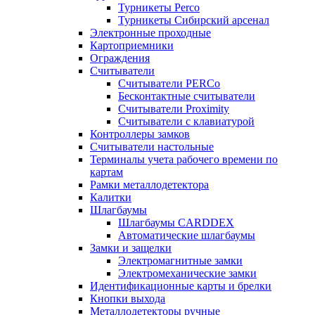
Турникеты Perco
Турникеты Сибирский арсенал
Электронные проходные
Картоприемники
Ограждения
Считыватели
Считыватели PERCo
Бесконтактные считыватели
Считыватели Proximity
Считыватели с клавиатурой
Контроллеры замков
Считыватели настольные
Терминалы учета рабочего времени по
картам
Рамки металлодетектора
Калитки
Шлагбаумы
Шлагбаумы CARDDEX
Автоматические шлагбаумы
Замки и защелки
Электромагнитные замки
Электромеханические замки
Идентификационные карты и брелки
Кнопки выхода
Металлодетекторы ручные