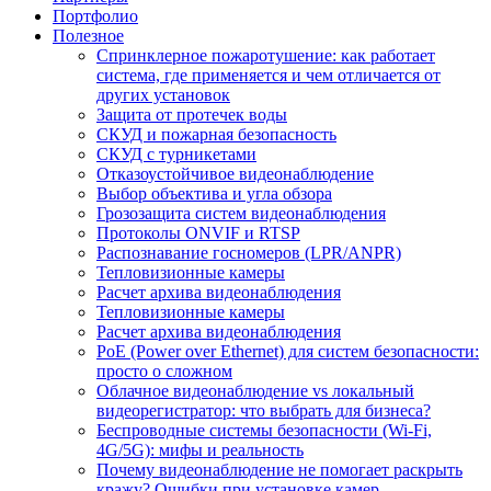
Портфолио
Полезное
Спринклерное пожаротушение: как работает
система, где применяется и чем отличается от
других установок
Защита от протечек воды
СКУД и пожарная безопасность
СКУД с турникетами
Отказоустойчивое видеонаблюдение
Выбор объектива и угла обзора
Грозозащита систем видеонаблюдения
Протоколы ONVIF и RTSP
Распознавание госномеров (LPR/ANPR)
Тепловизионные камеры
Расчет архива видеонаблюдения
Тепловизионные камеры
Расчет архива видеонаблюдения
PoE (Power over Ethernet) для систем безопасности:
просто о сложном
Облачное видеонаблюдение vs локальный
видеорегистратор: что выбрать для бизнеса?
Беспроводные системы безопасности (Wi-Fi,
4G/5G): мифы и реальность
Почему видеонаблюдение не помогает раскрыть
кражу? Ошибки при установке камер