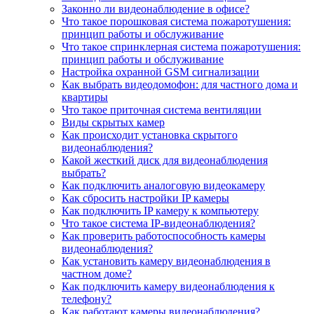
Законно ли видеонаблюдение в офисе?
Что такое порошковая система пожаротушения:
принцип работы и обслуживание
Что такое спринклерная система пожаротушения:
принцип работы и обслуживание
Настройка охранной GSM сигнализации
Как выбрать видеодомофон: для частного дома и
квартиры
Что такое приточная система вентиляции
Виды скрытых камер
Как происходит установка скрытого
видеонаблюдения?
Какой жесткий диск для видеонаблюдения
выбрать?
Как подключить аналоговую видеокамеру
Как сбросить настройки IP камеры
Как подключить IP камеру к компьютеру
Что такое система IP-видеонаблюдения?
Как проверить работоспособность камеры
видеонаблюдения?
Как установить камеру видеонаблюдения в
частном доме?
Как подключить камеру видеонаблюдения к
телефону?
Как работают камеры видеонаблюдения?