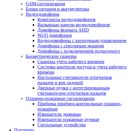
GSM-сигнализация
Блоки питания и аккумуляторы
Видеодомофоны
Комплекты видеодомофонов
Вызывные панели видеодомофонов
Домофоны формата AHD
Wi-Fi домофония
Видеодомофоны с кнопочным управлением
Домофоны с сенсорным экраном
Домофоны с подключением подъездного
Биометрические сканеры
Сканеры учета рабочего времени
Системы контроля доступа и учета рабочего
времени
Настольные считыватели отпечатков
пальцев и вен ладоней
Дверные ручки с интегрированным
считывателем отпечатков пальцев
Охранно-пожарные сигнализации
Приборы приёмно-контрольные охранно-
пожарные
Извещатели дымовые
Извещатели пожарные ручные
Сигнальные устройства
Партнеры