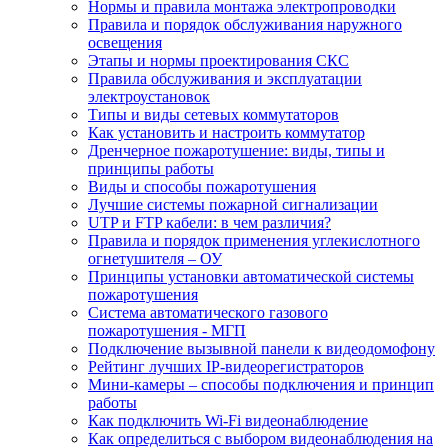
Нормы и правила монтажа электропроводки
Правила и порядок обслуживания наружного
освещения
Этапы и нормы проектирования СКС
Правила обслуживания и эксплуатации
электроустановок
Типы и виды сетевых коммутаторов
Как установить и настроить коммутатор
Дренчерное пожаротушение: виды, типы и
принципы работы
Виды и способы пожаротушения
Лучшие системы пожарной сигнализации
UTP и FTP кабели: в чем различия?
Правила и порядок применения углекислотного
огнетушителя – ОУ
Принципы установки автоматической системы
пожаротушения
Система автоматического газового
пожаротушения - МГП
Подключение вызывной панели к видеодомофону
Рейтинг лучших IP-видеорегистраторов
Мини-камеры – способы подключения и принцип
работы
Как подключить Wi-Fi видеонаблюдение
Как определиться с выбором видеонаблюдения на