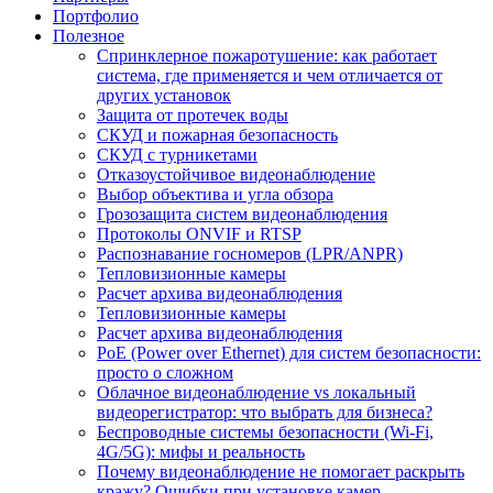
Портфолио
Полезное
Спринклерное пожаротушение: как работает
система, где применяется и чем отличается от
других установок
Защита от протечек воды
СКУД и пожарная безопасность
СКУД с турникетами
Отказоустойчивое видеонаблюдение
Выбор объектива и угла обзора
Грозозащита систем видеонаблюдения
Протоколы ONVIF и RTSP
Распознавание госномеров (LPR/ANPR)
Тепловизионные камеры
Расчет архива видеонаблюдения
Тепловизионные камеры
Расчет архива видеонаблюдения
PoE (Power over Ethernet) для систем безопасности:
просто о сложном
Облачное видеонаблюдение vs локальный
видеорегистратор: что выбрать для бизнеса?
Беспроводные системы безопасности (Wi-Fi,
4G/5G): мифы и реальность
Почему видеонаблюдение не помогает раскрыть
кражу? Ошибки при установке камер