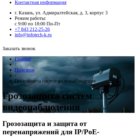
Контактная информация
г. Казань, ул. Адмиралтейская, д. 3, корпус 3
Режим работы:
с 9:00 по 18:00 Пн-Пт
+7 843 212-25-26
info@infotech-k.ru
Заказать звонок
Главная
/
Полезное
/
Грозозащита систем видеонаблюдения
Грозозащита систем
видеонаблюдения
Грозозащита и защита от
перенапряжений для IP/PoE-