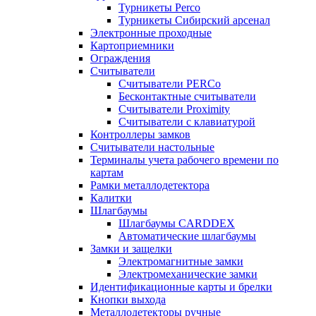
Турникеты Perco
Турникеты Сибирский арсенал
Электронные проходные
Картоприемники
Ограждения
Считыватели
Считыватели PERCo
Бесконтактные считыватели
Считыватели Proximity
Считыватели с клавиатурой
Контроллеры замков
Считыватели настольные
Терминалы учета рабочего времени по
картам
Рамки металлодетектора
Калитки
Шлагбаумы
Шлагбаумы CARDDEX
Автоматические шлагбаумы
Замки и защелки
Электромагнитные замки
Электромеханические замки
Идентификационные карты и брелки
Кнопки выхода
Металлодетекторы ручные