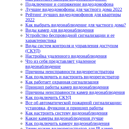
Подключение и сопряжение видеодомофона
Лучшие видеодомофоны для частного дома 2022
Рейтинг лучших видеодомофонов для квартиры
2022
Как выбрать видеонаблюдение для частного дома?
Виды камер для видеонаблюдения
Устройство беспроводной сигнализации и ее
характеристика
Виды систем контроля и управления доступом
(СКУД)
Настройка удаленного видеонаблюдения
Что из себя представляет удаленное
видеонаблюдение
Причины неисправности видеорегистратора
Как подключить и настроить видеорегистратор
Как работает охранная сигнализация
Принцип работы камер видеонаблюдения
Причины неисправности камер видеонаблюдения
Как подключить СКУД
Все об автоматической пожарной сигнализации:
установка, функции и принцип работы
Как настроить систему видеонаблюдения
Какие камеры видеонаблюдения лучше
Как подключить камеру видеонаблюдения
Зачем нужен видеорегистратор для IP-камер