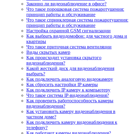
Законно ли видеонаблюдение в офисе?
Что такое порошковая система пожаротушения:
принцип работы и обслуживание
Что такое спринклерная система пожаротушения:
принцип работы и обслуживание
Настройка охранной GSM сигнализации
Как выбрать видеодомофон: для частного дома и
квартиры
Что такое приточная система вентиляции
Виды скрытых камер
Как происходит установка скрытого
видеонаблюдения?
Какой жесткий диск для видеонаблюдения
выбрать?
Как подключить аналоговую видеокамеру
Как сбросить настройки IP камеры
Как подключить IP камеру к компьютеру
Что такое система IP-видеонаблюдения?
Как проверить работоспособность камеры
видеонаблюдения?
Как установить камеру видеонаблюдения в
частном доме?
Как подключить камеру видеонаблюдения к
телефону?
Как работают камеры видеонаблюдения?