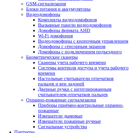
GSM-сигнализация
Блоки питания и аккумуляторы
Видеодомофоны
Комплекты видеодомофонов
Вызывные панели видеодомофонов
Домофоны формата AHD
Wi-Fi домофония
Видеодомофоны с кнопочным управлением
Домофоны с сенсорным экраном
Домофоны с подключением подъездного
Биометрические сканеры
Сканеры учета рабочего времени
Системы контроля доступа и учета рабочего
времени
Настольные считыватели отпечатков
пальцев и вен ладоней
Дверные ручки с интегрированным
считывателем отпечатков пальцев
Охранно-пожарные сигнализации
Приборы приёмно-контрольные охранно-
пожарные
Извещатели дымовые
Извещатели пожарные ручные
Сигнальные устройства
Партнеры