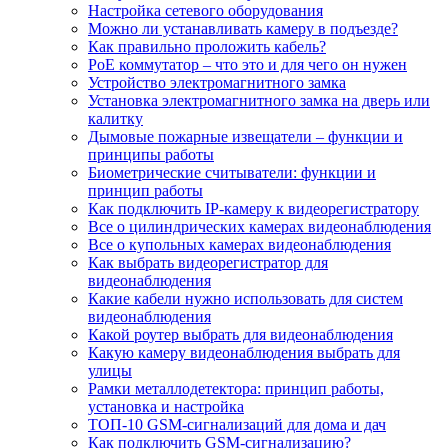
Настройка сетевого оборудования
Можно ли устанавливать камеру в подъезде?
Как правильно проложить кабель?
PoE коммутатор – что это и для чего он нужен
Устройство электромагнитного замка
Установка электромагнитного замка на дверь или
калитку
Дымовые пожарные извещатели – функции и
принципы работы
Биометрические считыватели: функции и
принцип работы
Как подключить IP-камеру к видеорегистратору
Все о цилиндрических камерах видеонаблюдения
Все о купольных камерах видеонаблюдения
Как выбрать видеорегистратор для
видеонаблюдения
Какие кабели нужно использовать для систем
видеонаблюдения
Какой роутер выбрать для видеонаблюдения
Какую камеру видеонаблюдения выбрать для
улицы
Рамки металлодетектора: принцип работы,
установка и настройка
ТОП-10 GSM-сигнализаций для дома и дач
Как подключить GSM-сигнализацию?