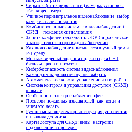
минусы, затраты
Скрытые (интегрированные) камеры: установка
«без видеокамер»
Уличное периметральное видеонаблюдение: выбор
камер и анализ покрытия
Комбинированные системы: видеонаблюдение +
СКУД + пожарная сигнализация
Защита конфиденциальности: GDPR и российское
законодательство при видеонаблюдении
Как видеонаблюдение вписывается в умный дом и
IoT‑среду
Монтаж видеонаблюдения под ключ для СНТ,
бизнес‑парков и промзон
Кибербезопасность систем видеонаблюдения
Какой датчик движения лучше выбрать
Автоматические ворота: управление и настройка
Система контроля и управления доступом (СКУД)
в школе
Особенности электроснабжения офиса
Проверка пожарных извещателей: как, когда и
зачем это делать
Ручной металлодетектор: инструкция, устройство
и правила досмотра
Карты доступа для СКУД: виды, настройка,
подключение и проверка