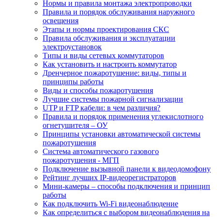
Нормы и правила монтажа электропроводки
Правила и порядок обслуживания наружного
освещения
Этапы и нормы проектирования СКС
Правила обслуживания и эксплуатации
электроустановок
Типы и виды сетевых коммутаторов
Как установить и настроить коммутатор
Дренчерное пожаротушение: виды, типы и
принципы работы
Виды и способы пожаротушения
Лучшие системы пожарной сигнализации
UTP и FTP кабели: в чем различия?
Правила и порядок применения углекислотного
огнетушителя – ОУ
Принципы установки автоматической системы
пожаротушения
Система автоматического газового
пожаротушения - МГП
Подключение вызывной панели к видеодомофону
Рейтинг лучших IP-видеорегистраторов
Мини-камеры – способы подключения и принцип
работы
Как подключить Wi-Fi видеонаблюдение
Как определиться с выбором видеонаблюдения на