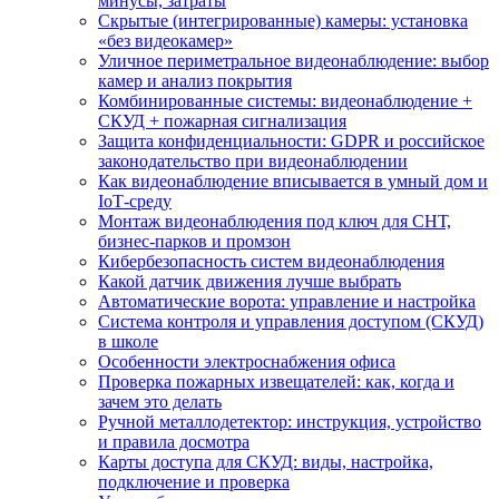
минусы, затраты
Скрытые (интегрированные) камеры: установка
«без видеокамер»
Уличное периметральное видеонаблюдение: выбор
камер и анализ покрытия
Комбинированные системы: видеонаблюдение +
СКУД + пожарная сигнализация
Защита конфиденциальности: GDPR и российское
законодательство при видеонаблюдении
Как видеонаблюдение вписывается в умный дом и
IoT‑среду
Монтаж видеонаблюдения под ключ для СНТ,
бизнес‑парков и промзон
Кибербезопасность систем видеонаблюдения
Какой датчик движения лучше выбрать
Автоматические ворота: управление и настройка
Система контроля и управления доступом (СКУД)
в школе
Особенности электроснабжения офиса
Проверка пожарных извещателей: как, когда и
зачем это делать
Ручной металлодетектор: инструкция, устройство
и правила досмотра
Карты доступа для СКУД: виды, настройка,
подключение и проверка