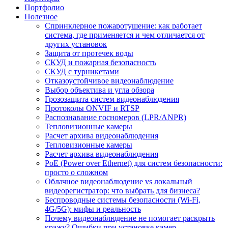
Портфолио
Полезное
Спринклерное пожаротушение: как работает
система, где применяется и чем отличается от
других установок
Защита от протечек воды
СКУД и пожарная безопасность
СКУД с турникетами
Отказоустойчивое видеонаблюдение
Выбор объектива и угла обзора
Грозозащита систем видеонаблюдения
Протоколы ONVIF и RTSP
Распознавание госномеров (LPR/ANPR)
Тепловизионные камеры
Расчет архива видеонаблюдения
Тепловизионные камеры
Расчет архива видеонаблюдения
PoE (Power over Ethernet) для систем безопасности:
просто о сложном
Облачное видеонаблюдение vs локальный
видеорегистратор: что выбрать для бизнеса?
Беспроводные системы безопасности (Wi-Fi,
4G/5G): мифы и реальность
Почему видеонаблюдение не помогает раскрыть
кражу? Ошибки при установке камер