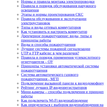
Нормы и правила монтажа электропроводки
Правила и порядок обслуживания наружного
освещения
Этапы и нормы проектирования СКС
Правила обслуживания и эксплуатации
электроустановок
Типы и виды сетевых коммутаторов
Как установить и настроить коммутатор
Дренчерное пожаротушение: виды, типы и
принципы работы
Виды и способы пожаротушения
Лучшие системы пожарной сигнализации
UTP и FTP кабели: в чем различия?
Правила и порядок применения углекислотного
огнетушителя – ОУ
Принципы установки автоматической системы
пожаротушения
Система автоматического газового
пожаротушения - МГП
Подключение вызывной панели к видеодомофону
Рейтинг лучших IP-видеорегистраторов
Мини-камеры – способы подключения и принцип
работы
Как подключить Wi-Fi видеонаблюдение
Как определиться с выбором видеонаблюдения на