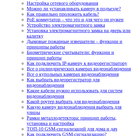
Настройка сетевого оборудования
Можно ли устанавливать камеру в подъезде?
Как правильно проложить кабель?
PoE коммутатор – что это и для чего он нужен
Устройство электромагнитного замка
Установка электромагнитного замка на дверь или
калитку
Дымовые пожарные извещатели – функции и
принципы работы
Биометрические считыватели: функции и
принцип работы
Как подключить IP-камеру к видеорегистратору
Все о цилиндрических камерах видеонаблюдения
Все о купольных камерах видеонаблюдения
Как выбрать видеорегистратор для
видеонаблюдения
Какие кабели нужно использовать для систем
видеонаблюдения
Какой роутер выбрать для видеонаблюдения
Какую камеру видеонаблюдения выбрать для
улицы
Рамки металлодетектора: принцип работы,
установка и настройка
ТОП-10 GSM-сигнализаций для дома и дач
Как подключить GSM-сигнализацию?