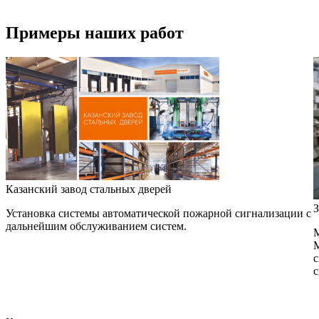
Примеры наших работ
Казанский завод стальных дверей
З
Установка системы автоматической пожарной сигнализации с
дальнейшим обслуживанием систем.
М
М
с
с