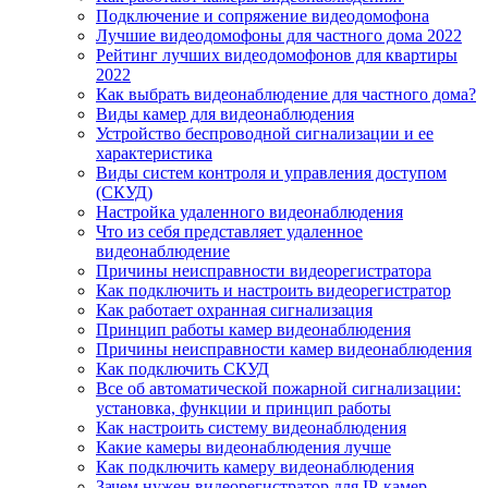
Подключение и сопряжение видеодомофона
Лучшие видеодомофоны для частного дома 2022
Рейтинг лучших видеодомофонов для квартиры
2022
Как выбрать видеонаблюдение для частного дома?
Виды камер для видеонаблюдения
Устройство беспроводной сигнализации и ее
характеристика
Виды систем контроля и управления доступом
(СКУД)
Настройка удаленного видеонаблюдения
Что из себя представляет удаленное
видеонаблюдение
Причины неисправности видеорегистратора
Как подключить и настроить видеорегистратор
Как работает охранная сигнализация
Принцип работы камер видеонаблюдения
Причины неисправности камер видеонаблюдения
Как подключить СКУД
Все об автоматической пожарной сигнализации:
установка, функции и принцип работы
Как настроить систему видеонаблюдения
Какие камеры видеонаблюдения лучше
Как подключить камеру видеонаблюдения
Зачем нужен видеорегистратор для IP-камер