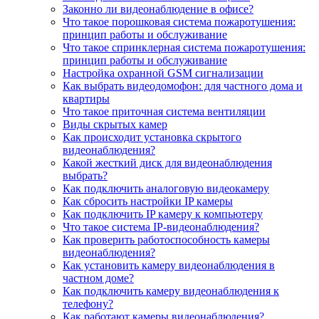
Законно ли видеонаблюдение в офисе?
Что такое порошковая система пожаротушения:
принцип работы и обслуживание
Что такое спринклерная система пожаротушения:
принцип работы и обслуживание
Настройка охранной GSM сигнализации
Как выбрать видеодомофон: для частного дома и
квартиры
Что такое приточная система вентиляции
Виды скрытых камер
Как происходит установка скрытого
видеонаблюдения?
Какой жесткий диск для видеонаблюдения
выбрать?
Как подключить аналоговую видеокамеру
Как сбросить настройки IP камеры
Как подключить IP камеру к компьютеру
Что такое система IP-видеонаблюдения?
Как проверить работоспособность камеры
видеонаблюдения?
Как установить камеру видеонаблюдения в
частном доме?
Как подключить камеру видеонаблюдения к
телефону?
Как работают камеры видеонаблюдения?