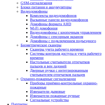
GSM-сигнализация
Блоки питания и аккумуляторы
Видеодомофоны
Комплекты видеодомофонов
Вызывные панели видеодомофонов
Домофоны формата AHD
Wi-Fi домофония
Видеодомофоны с кнопочным управлением
Домофоны с сенсорным экраном
Домофоны с подключением подъездного
Биометрические сканеры
Сканеры учета рабочего времени
Системы контроля доступа и учета рабочего
времени
Настольные считыватели отпечатков
пальцев и вен ладоней
Дверные ручки с интегрированным
считывателем отпечатков пальцев
Охранно-пожарные сигнализации
Приборы приёмно-контрольные охранно-
пожарные
Извещатели дымовые
Извещатели пожарные ручные
Сигнальные устройства
Партнеры