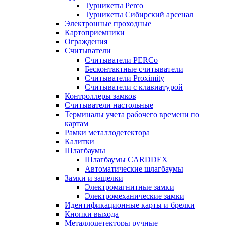
Турникеты Perco
Турникеты Сибирский арсенал
Электронные проходные
Картоприемники
Ограждения
Считыватели
Считыватели PERCo
Бесконтактные считыватели
Считыватели Proximity
Считыватели с клавиатурой
Контроллеры замков
Считыватели настольные
Терминалы учета рабочего времени по
картам
Рамки металлодетектора
Калитки
Шлагбаумы
Шлагбаумы CARDDEX
Автоматические шлагбаумы
Замки и защелки
Электромагнитные замки
Электромеханические замки
Идентификационные карты и брелки
Кнопки выхода
Металлодетекторы ручные