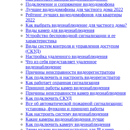
Подключение и сопряжение видеодомофона
Лучшие видеодомофоны для частного дома 2022
Рейтинг лучших видеодомофонов для квартиры
2022
Как выбрать видеонаблюдение для частного дома?
Виды камер для видеонаблюдения
Устройство беспроводной сигнализации и ее
характеристика
Виды систем контроля и управления доступом
(СКУД)
Настройка удаленного видеонаблюдения
Что из себя представляет удаленное
видеонаблюдение
Причины неисправности видеорегистратора
Как подключить и настроить видеорегистратор
Как работает охранная сигнализация
Принцип работы камер видеонаблюдения
Причины неисправности камер видеонаблюдения
Как подключить СКУД
Все об автоматической пожарной сигнализации:
установка, функции и принцип работы
Как настроить систему видеонаблюдения
Какие камеры видеонаблюдения лучше
Как подключить камеру видеонаблюдения
Зачем нужен видеорегистратор для IP-камер