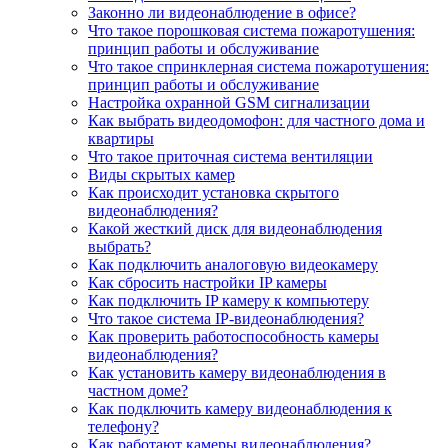
Законно ли видеонаблюдение в офисе?
Что такое порошковая система пожаротушения:
принцип работы и обслуживание
Что такое спринклерная система пожаротушения:
принцип работы и обслуживание
Настройка охранной GSM сигнализации
Как выбрать видеодомофон: для частного дома и
квартиры
Что такое приточная система вентиляции
Виды скрытых камер
Как происходит установка скрытого
видеонаблюдения?
Какой жесткий диск для видеонаблюдения
выбрать?
Как подключить аналоговую видеокамеру
Как сбросить настройки IP камеры
Как подключить IP камеру к компьютеру
Что такое система IP-видеонаблюдения?
Как проверить работоспособность камеры
видеонаблюдения?
Как установить камеру видеонаблюдения в
частном доме?
Как подключить камеру видеонаблюдения к
телефону?
Как работают камеры видеонаблюдения?