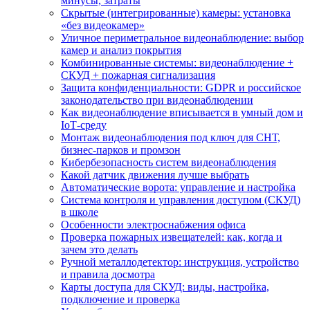
минусы, затраты
Скрытые (интегрированные) камеры: установка
«без видеокамер»
Уличное периметральное видеонаблюдение: выбор
камер и анализ покрытия
Комбинированные системы: видеонаблюдение +
СКУД + пожарная сигнализация
Защита конфиденциальности: GDPR и российское
законодательство при видеонаблюдении
Как видеонаблюдение вписывается в умный дом и
IoT‑среду
Монтаж видеонаблюдения под ключ для СНТ,
бизнес‑парков и промзон
Кибербезопасность систем видеонаблюдения
Какой датчик движения лучше выбрать
Автоматические ворота: управление и настройка
Система контроля и управления доступом (СКУД)
в школе
Особенности электроснабжения офиса
Проверка пожарных извещателей: как, когда и
зачем это делать
Ручной металлодетектор: инструкция, устройство
и правила досмотра
Карты доступа для СКУД: виды, настройка,
подключение и проверка