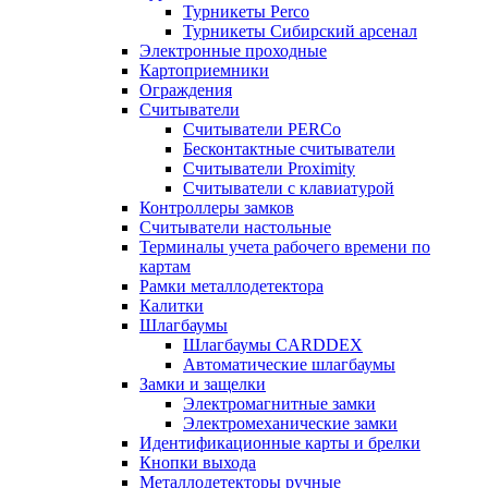
Турникеты Perco
Турникеты Сибирский арсенал
Электронные проходные
Картоприемники
Ограждения
Считыватели
Считыватели PERCo
Бесконтактные считыватели
Считыватели Proximity
Считыватели с клавиатурой
Контроллеры замков
Считыватели настольные
Терминалы учета рабочего времени по
картам
Рамки металлодетектора
Калитки
Шлагбаумы
Шлагбаумы CARDDEX
Автоматические шлагбаумы
Замки и защелки
Электромагнитные замки
Электромеханические замки
Идентификационные карты и брелки
Кнопки выхода
Металлодетекторы ручные