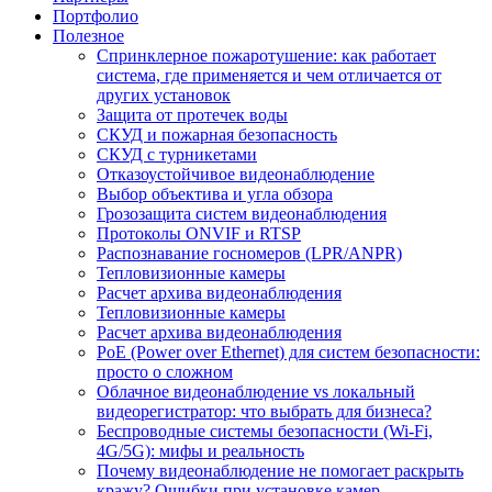
Портфолио
Полезное
Спринклерное пожаротушение: как работает
система, где применяется и чем отличается от
других установок
Защита от протечек воды
СКУД и пожарная безопасность
СКУД с турникетами
Отказоустойчивое видеонаблюдение
Выбор объектива и угла обзора
Грозозащита систем видеонаблюдения
Протоколы ONVIF и RTSP
Распознавание госномеров (LPR/ANPR)
Тепловизионные камеры
Расчет архива видеонаблюдения
Тепловизионные камеры
Расчет архива видеонаблюдения
PoE (Power over Ethernet) для систем безопасности:
просто о сложном
Облачное видеонаблюдение vs локальный
видеорегистратор: что выбрать для бизнеса?
Беспроводные системы безопасности (Wi-Fi,
4G/5G): мифы и реальность
Почему видеонаблюдение не помогает раскрыть
кражу? Ошибки при установке камер