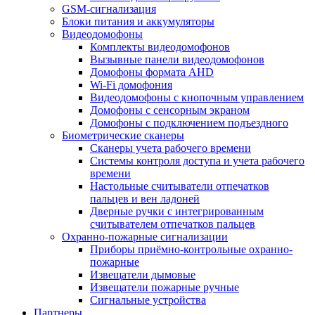
GSM-сигнализация
Блоки питания и аккумуляторы
Видеодомофоны
Комплекты видеодомофонов
Вызывные панели видеодомофонов
Домофоны формата AHD
Wi-Fi домофония
Видеодомофоны с кнопочным управлением
Домофоны с сенсорным экраном
Домофоны с подключением подъездного
Биометрические сканеры
Сканеры учета рабочего времени
Системы контроля доступа и учета рабочего
времени
Настольные считыватели отпечатков
пальцев и вен ладоней
Дверные ручки с интегрированным
считывателем отпечатков пальцев
Охранно-пожарные сигнализации
Приборы приёмно-контрольные охранно-
пожарные
Извещатели дымовые
Извещатели пожарные ручные
Сигнальные устройства
Партнеры