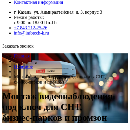
Контактная информация
г. Казань, ул. Адмиралтейская, д. 3, корпус 3
Режим работы:
с 9:00 по 18:00 Пн-Пт
+7 843 212-25-26
info@infotech-k.ru
Заказать звонок
Главная
/
Полезное
/
Монтаж видеонаблюдения под ключ для СНТ,
бизнес‑парков и промзон
Монтаж видеонаблюдения
под ключ для СНТ,
бизнес‑парков и промзон