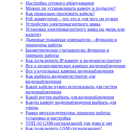
Настройка сетевого оборудования
Можно ли устанавливать камеру в подъезде?
Как правильно проложить кабель?
PoE коммутатор – что это и для чего он нужен
Устройство электромагнитного замка
Установка электромагнитного замка на дверь или
калитку
Дымовые пожарные извещатели – функции и
принципы работы
Биометрические считыватели: функции и
принцип работы
Как подключить IP-камеру к видеорегистратору
Все о цилиндрических камерах видеонаблюдения
Все о купольных камерах видеонаблюдения
Как выбрать видеорегистратор для
видеонаблюдения
Какие кабели нужно использовать для систем
видеонаблюдения
Какой роутер выбрать для видеонаблюдения
Какую камеру видеонаблюдения выбрать для
улицы
Рамки металлодетектора: принцип работы,
установка и настройка
ТОП-10 GSM-сигнализаций для дома и дач
Как подключить GSM-сигнализацию?