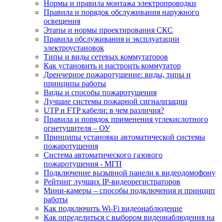
Нормы и правила монтажа электропроводки
Правила и порядок обслуживания наружного
освещения
Этапы и нормы проектирования СКС
Правила обслуживания и эксплуатации
электроустановок
Типы и виды сетевых коммутаторов
Как установить и настроить коммутатор
Дренчерное пожаротушение: виды, типы и
принципы работы
Виды и способы пожаротушения
Лучшие системы пожарной сигнализации
UTP и FTP кабели: в чем различия?
Правила и порядок применения углекислотного
огнетушителя – ОУ
Принципы установки автоматической системы
пожаротушения
Система автоматического газового
пожаротушения - МГП
Подключение вызывной панели к видеодомофону
Рейтинг лучших IP-видеорегистраторов
Мини-камеры – способы подключения и принцип
работы
Как подключить Wi-Fi видеонаблюдение
Как определиться с выбором видеонаблюдения на