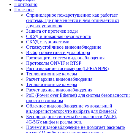
Портфолио
Полезное
Спринклерное пожаротушение: как работает
система, где применяется и чем отличается от
других установок
Защита от протечек воды
СКУД и пожарная безопасность
СКУД с турникетами
Отказоустойчивое видеонаблюдение
Выбор объектива и угла обзора
Грозозащита систем видеонаблюдения
Протоколы ONVIF и RTSP
Распознавание госномеров (LPR/ANPR)
Тепловизионные камеры
Расчет архива видеонаблюдения
Тепловизионные камеры
Расчет архива видеонаблюдения
PoE (Power over Ethernet) для систем безопасности:
просто о сложном
Облачное видеонаблюдение vs локальный
видеорегистратор: что выбрать для бизнеса?
Беспроводные системы безопасности (Wi-Fi,
4G/5G): мифы и реальность
Почему видеонаблюдение не помогает раскрыть
кражу? Ошибки при установке камер