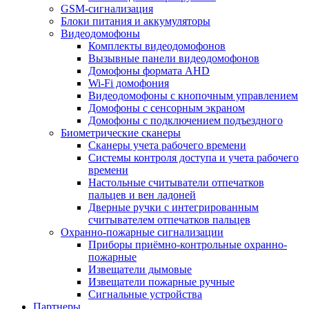
GSM-сигнализация
Блоки питания и аккумуляторы
Видеодомофоны
Комплекты видеодомофонов
Вызывные панели видеодомофонов
Домофоны формата AHD
Wi-Fi домофония
Видеодомофоны с кнопочным управлением
Домофоны с сенсорным экраном
Домофоны с подключением подъездного
Биометрические сканеры
Сканеры учета рабочего времени
Системы контроля доступа и учета рабочего
времени
Настольные считыватели отпечатков
пальцев и вен ладоней
Дверные ручки с интегрированным
считывателем отпечатков пальцев
Охранно-пожарные сигнализации
Приборы приёмно-контрольные охранно-
пожарные
Извещатели дымовые
Извещатели пожарные ручные
Сигнальные устройства
Партнеры