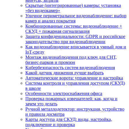
минусы, затраты
Скрытые (интегрированные) камеры: установка
«без видеокамер»
Уличное периметральное видеонаблюдение: выбор
камер и анализ покрытия
Комбинированные системы: видеонаблюдение +
СКУД + пожарная сигнализация
Защита конфиденциальности: GDPR и российское
законодательство при видеонаблюдении
Как видеонаблюдение вписывается в умный дом и
IoT‑среду
Монтаж видеонаблюдения под ключ для СНТ,
бизнес‑парков и промзон
Кибербезопасность систем видеонаблюдения
Какой датчик движения лучше выбрать
Автоматические ворота: управление и настройка
Система контроля и управления доступом (СКУД)
в школе
Особенности электроснабжения офиса
Проверка пожарных извещателей: как, когда и
зачем это делать
Ручной металлодетектор: инструкция, устройство
и правила досмотра
Карты доступа для СКУД: виды, настройка,
подключение и проверка