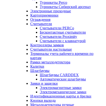
Турникеты Perco
Турникеты Сибирский арсенал
Электронные проходные
Картоприемники
Ограждения
Считыватели
Считыватели PERCo
Бесконтактные считыватели
Считыватели Proximity
Считыватели с клавиатурой
Контроллеры замков
Считыватели настольные
Терминалы учета рабочего времени по
картам
Рамки металлодетектора
Калитки
Шлагбаумы
Шлагбаумы CARDDEX
Автоматические шлагбаумы
Замки и защелки
Электромагнитные замки
Электромеханические замки
Идентификационные карты и брелки
Кнопки выхода
Металлодетекторы ручные