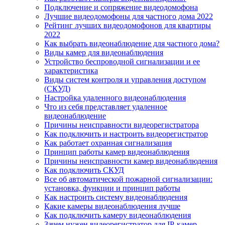
Подключение и сопряжение видеодомофона
Лучшие видеодомофоны для частного дома 2022
Рейтинг лучших видеодомофонов для квартиры
2022
Как выбрать видеонаблюдение для частного дома?
Виды камер для видеонаблюдения
Устройство беспроводной сигнализации и ее
характеристика
Виды систем контроля и управления доступом
(СКУД)
Настройка удаленного видеонаблюдения
Что из себя представляет удаленное
видеонаблюдение
Причины неисправности видеорегистратора
Как подключить и настроить видеорегистратор
Как работает охранная сигнализация
Принцип работы камер видеонаблюдения
Причины неисправности камер видеонаблюдения
Как подключить СКУД
Все об автоматической пожарной сигнализации:
установка, функции и принцип работы
Как настроить систему видеонаблюдения
Какие камеры видеонаблюдения лучше
Как подключить камеру видеонаблюдения
Зачем нужен видеорегистратор для IP-камер