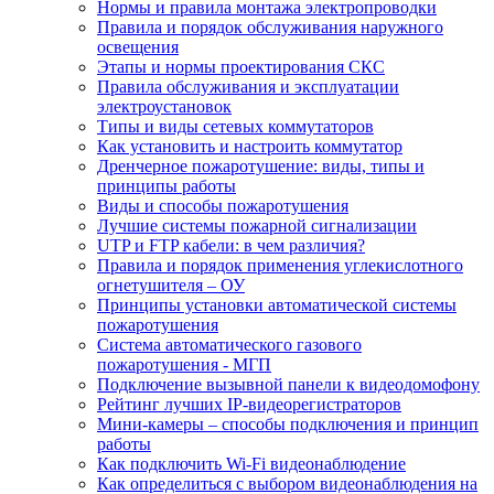
Нормы и правила монтажа электропроводки
Правила и порядок обслуживания наружного
освещения
Этапы и нормы проектирования СКС
Правила обслуживания и эксплуатации
электроустановок
Типы и виды сетевых коммутаторов
Как установить и настроить коммутатор
Дренчерное пожаротушение: виды, типы и
принципы работы
Виды и способы пожаротушения
Лучшие системы пожарной сигнализации
UTP и FTP кабели: в чем различия?
Правила и порядок применения углекислотного
огнетушителя – ОУ
Принципы установки автоматической системы
пожаротушения
Система автоматического газового
пожаротушения - МГП
Подключение вызывной панели к видеодомофону
Рейтинг лучших IP-видеорегистраторов
Мини-камеры – способы подключения и принцип
работы
Как подключить Wi-Fi видеонаблюдение
Как определиться с выбором видеонаблюдения на