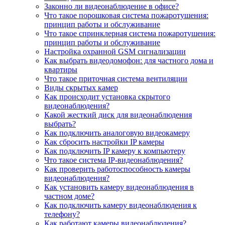
Законно ли видеонаблюдение в офисе?
Что такое порошковая система пожаротушения:
принцип работы и обслуживание
Что такое спринклерная система пожаротушения:
принцип работы и обслуживание
Настройка охранной GSM сигнализации
Как выбрать видеодомофон: для частного дома и
квартиры
Что такое приточная система вентиляции
Виды скрытых камер
Как происходит установка скрытого
видеонаблюдения?
Какой жесткий диск для видеонаблюдения
выбрать?
Как подключить аналоговую видеокамеру
Как сбросить настройки IP камеры
Как подключить IP камеру к компьютеру
Что такое система IP-видеонаблюдения?
Как проверить работоспособность камеры
видеонаблюдения?
Как установить камеру видеонаблюдения в
частном доме?
Как подключить камеру видеонаблюдения к
телефону?
Как работают камеры видеонаблюдения?