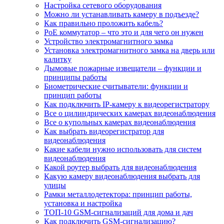
Настройка сетевого оборудования
Можно ли устанавливать камеру в подъезде?
Как правильно проложить кабель?
PoE коммутатор – что это и для чего он нужен
Устройство электромагнитного замка
Установка электромагнитного замка на дверь или
калитку
Дымовые пожарные извещатели – функции и
принципы работы
Биометрические считыватели: функции и
принцип работы
Как подключить IP-камеру к видеорегистратору
Все о цилиндрических камерах видеонаблюдения
Все о купольных камерах видеонаблюдения
Как выбрать видеорегистратор для
видеонаблюдения
Какие кабели нужно использовать для систем
видеонаблюдения
Какой роутер выбрать для видеонаблюдения
Какую камеру видеонаблюдения выбрать для
улицы
Рамки металлодетектора: принцип работы,
установка и настройка
ТОП-10 GSM-сигнализаций для дома и дач
Как подключить GSM-сигнализацию?