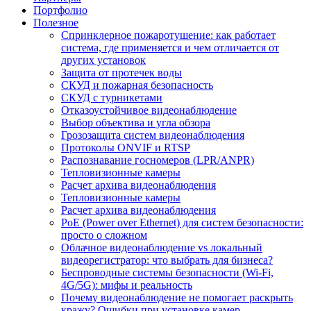
Портфолио
Полезное
Спринклерное пожаротушение: как работает
система, где применяется и чем отличается от
других установок
Защита от протечек воды
СКУД и пожарная безопасность
СКУД с турникетами
Отказоустойчивое видеонаблюдение
Выбор объектива и угла обзора
Грозозащита систем видеонаблюдения
Протоколы ONVIF и RTSP
Распознавание госномеров (LPR/ANPR)
Тепловизионные камеры
Расчет архива видеонаблюдения
Тепловизионные камеры
Расчет архива видеонаблюдения
PoE (Power over Ethernet) для систем безопасности:
просто о сложном
Облачное видеонаблюдение vs локальный
видеорегистратор: что выбрать для бизнеса?
Беспроводные системы безопасности (Wi-Fi,
4G/5G): мифы и реальность
Почему видеонаблюдение не помогает раскрыть
кражу? Ошибки при установке камер