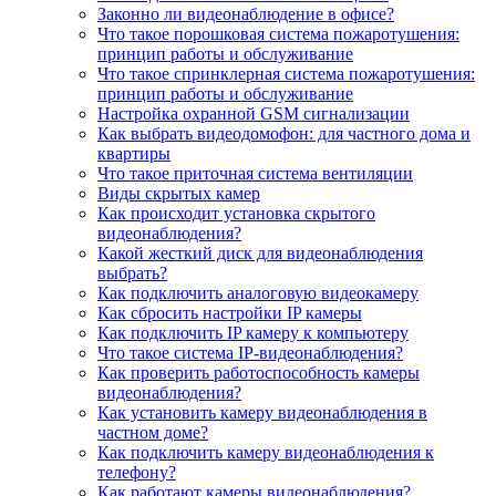
Законно ли видеонаблюдение в офисе?
Что такое порошковая система пожаротушения:
принцип работы и обслуживание
Что такое спринклерная система пожаротушения:
принцип работы и обслуживание
Настройка охранной GSM сигнализации
Как выбрать видеодомофон: для частного дома и
квартиры
Что такое приточная система вентиляции
Виды скрытых камер
Как происходит установка скрытого
видеонаблюдения?
Какой жесткий диск для видеонаблюдения
выбрать?
Как подключить аналоговую видеокамеру
Как сбросить настройки IP камеры
Как подключить IP камеру к компьютеру
Что такое система IP-видеонаблюдения?
Как проверить работоспособность камеры
видеонаблюдения?
Как установить камеру видеонаблюдения в
частном доме?
Как подключить камеру видеонаблюдения к
телефону?
Как работают камеры видеонаблюдения?