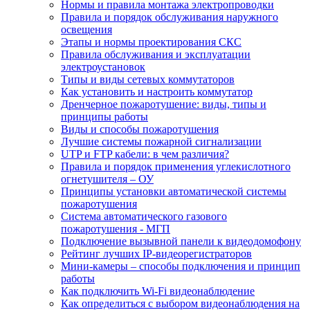
Нормы и правила монтажа электропроводки
Правила и порядок обслуживания наружного
освещения
Этапы и нормы проектирования СКС
Правила обслуживания и эксплуатации
электроустановок
Типы и виды сетевых коммутаторов
Как установить и настроить коммутатор
Дренчерное пожаротушение: виды, типы и
принципы работы
Виды и способы пожаротушения
Лучшие системы пожарной сигнализации
UTP и FTP кабели: в чем различия?
Правила и порядок применения углекислотного
огнетушителя – ОУ
Принципы установки автоматической системы
пожаротушения
Система автоматического газового
пожаротушения - МГП
Подключение вызывной панели к видеодомофону
Рейтинг лучших IP-видеорегистраторов
Мини-камеры – способы подключения и принцип
работы
Как подключить Wi-Fi видеонаблюдение
Как определиться с выбором видеонаблюдения на