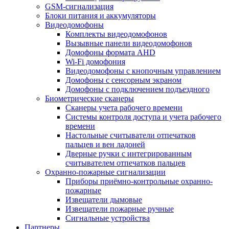
GSM-сигнализация
Блоки питания и аккумуляторы
Видеодомофоны
Комплекты видеодомофонов
Вызывные панели видеодомофонов
Домофоны формата AHD
Wi-Fi домофония
Видеодомофоны с кнопочным управлением
Домофоны с сенсорным экраном
Домофоны с подключением подъездного
Биометрические сканеры
Сканеры учета рабочего времени
Системы контроля доступа и учета рабочего
времени
Настольные считыватели отпечатков
пальцев и вен ладоней
Дверные ручки с интегрированным
считывателем отпечатков пальцев
Охранно-пожарные сигнализации
Приборы приёмно-контрольные охранно-
пожарные
Извещатели дымовые
Извещатели пожарные ручные
Сигнальные устройства
Партнеры