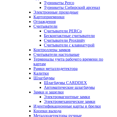
Турникеты Perco
Турникеты Сибирский арсенал
Электронные проходные
Картоприемники
Ограждения
Считыватели
Считыватели PERCo
Бесконтактные считыватели
Считыватели Proximity
Считыватели с клавиатурой
Контроллеры замков
Считыватели настольные
Терминалы учета рабочего времени по
картам
Рамки металлодетектора
Калитки
Шлагбаумы
Шлагбаумы CARDDEX
Автоматические шлагбаумы
Замки и защелки
Электромагнитные замки
Электромеханические замки
Идентификационные карты и брелки
Кнопки выхода
Металлодетекторы ручные