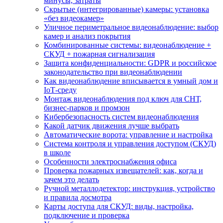
минусы, затраты
Скрытые (интегрированные) камеры: установка
«без видеокамер»
Уличное периметральное видеонаблюдение: выбор
камер и анализ покрытия
Комбинированные системы: видеонаблюдение +
СКУД + пожарная сигнализация
Защита конфиденциальности: GDPR и российское
законодательство при видеонаблюдении
Как видеонаблюдение вписывается в умный дом и
IoT‑среду
Монтаж видеонаблюдения под ключ для СНТ,
бизнес‑парков и промзон
Кибербезопасность систем видеонаблюдения
Какой датчик движения лучше выбрать
Автоматические ворота: управление и настройка
Система контроля и управления доступом (СКУД)
в школе
Особенности электроснабжения офиса
Проверка пожарных извещателей: как, когда и
зачем это делать
Ручной металлодетектор: инструкция, устройство
и правила досмотра
Карты доступа для СКУД: виды, настройка,
подключение и проверка