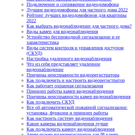
Подключение и сопряжение видеодомофона
Лучшие видеодомофоны для частного дома 2022
Рейтинг лучших видеодомофонов для квартиры
2022
Как выбрать видеонаблюдение для частного дома?
Виды камер для видеонаблюдения
Устройство беспроводной сигнализации и ее
характеристика
Виды систем контроля и управления доступом
(СКУД)
Настройка удаленного видеонаблюдения
Что из себя представляет удаленное
видеонаблюдение
Причины неисправности видеорегистратора
Как подключить и настроить видеорегистратор
Как работает охранная сигнализация
Принцип работы камер видеонаблюдения
Причины неисправности камер видеонаблюдения
Как подключить СКУД
Все об автоматической пожарной сигнализации:
установка, функции и принцип работы
Как настроить систему видеонаблюдения
Какие камеры видеонаблюдения лучше
Как подключить камеру видеонаблюдения
Зачем нужен видеорегистратор для IP-камер