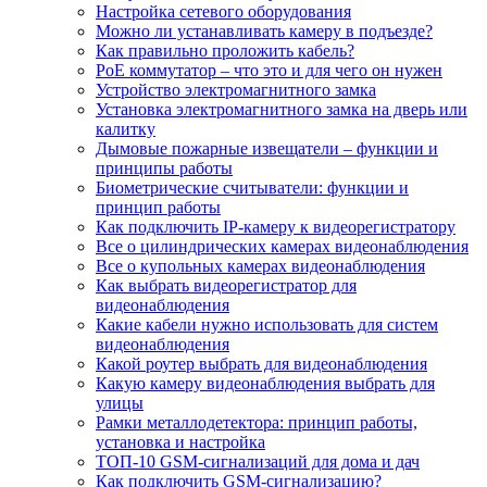
Настройка сетевого оборудования
Можно ли устанавливать камеру в подъезде?
Как правильно проложить кабель?
PoE коммутатор – что это и для чего он нужен
Устройство электромагнитного замка
Установка электромагнитного замка на дверь или
калитку
Дымовые пожарные извещатели – функции и
принципы работы
Биометрические считыватели: функции и
принцип работы
Как подключить IP-камеру к видеорегистратору
Все о цилиндрических камерах видеонаблюдения
Все о купольных камерах видеонаблюдения
Как выбрать видеорегистратор для
видеонаблюдения
Какие кабели нужно использовать для систем
видеонаблюдения
Какой роутер выбрать для видеонаблюдения
Какую камеру видеонаблюдения выбрать для
улицы
Рамки металлодетектора: принцип работы,
установка и настройка
ТОП-10 GSM-сигнализаций для дома и дач
Как подключить GSM-сигнализацию?