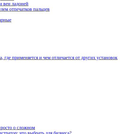
и вен ладоней
лем отпечатков пальцев
арные
, где применяется и чем отличается от других установок
 просто о сложном
тратор: что выбрать для бизнеса?