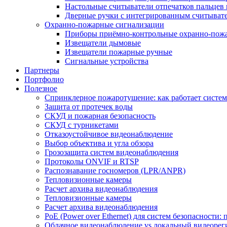
Настольные считыватели отпечатков пальцев 
Дверные ручки с интегрированным считывате
Охранно-пожарные сигнализации
Приборы приёмно-контрольные охранно-пож
Извещатели дымовые
Извещатели пожарные ручные
Сигнальные устройства
Партнеры
Портфолио
Полезное
Спринклерное пожаротушение: как работает система
Защита от протечек воды
СКУД и пожарная безопасность
СКУД с турникетами
Отказоустойчивое видеонаблюдение
Выбор объектива и угла обзора
Грозозащита систем видеонаблюдения
Протоколы ONVIF и RTSP
Распознавание госномеров (LPR/ANPR)
Тепловизионные камеры
Расчет архива видеонаблюдения
Тепловизионные камеры
Расчет архива видеонаблюдения
PoE (Power over Ethernet) для систем безопасности:
Облачное видеонаблюдение vs локальный видеорегис