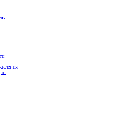
тия
ти
удаления
ции