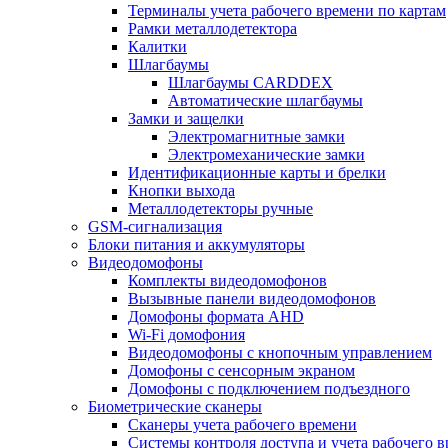
Терминалы учета рабочего времени по картам
Рамки металлодетектора
Калитки
Шлагбаумы
Шлагбаумы CARDDEX
Автоматические шлагбаумы
Замки и защелки
Электромагнитные замки
Электромеханические замки
Идентификационные карты и брелки
Кнопки выхода
Металлодетекторы ручные
GSM-сигнализация
Блоки питания и аккумуляторы
Видеодомофоны
Комплекты видеодомофонов
Вызывные панели видеодомофонов
Домофоны формата AHD
Wi-Fi домофония
Видеодомофоны с кнопочным управлением
Домофоны с сенсорным экраном
Домофоны с подключением подъездного
Биометрические сканеры
Сканеры учета рабочего времени
Системы контроля доступа и учета рабочего 