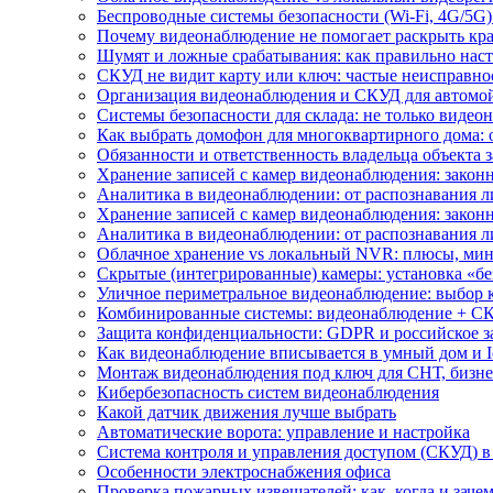
Беспроводные системы безопасности (Wi-Fi, 4G/5G)
Почему видеонаблюдение не помогает раскрыть кр
Шумят и ложные срабатывания: как правильно нас
СКУД не видит карту или ключ: частые неисправно
Организация видеонаблюдения и СКУД для автомой
Системы безопасности для склада: не только видеон
Как выбрать домофон для многоквартирного дома: 
Обязанности и ответственность владельца объекта 
Хранение записей с камер видеонаблюдения: законн
Аналитика в видеонаблюдении: от распознавания л
Хранение записей с камер видеонаблюдения: законн
Аналитика в видеонаблюдении: от распознавания л
Облачное хранение vs локальный NVR: плюсы, мин
Скрытые (интегрированные) камеры: установка «бе
Уличное периметральное видеонаблюдение: выбор 
Комбинированные системы: видеонаблюдение + СК
Защита конфиденциальности: GDPR и российское з
Как видеонаблюдение вписывается в умный дом и I
Монтаж видеонаблюдения под ключ для СНТ, бизне
Кибербезопасность систем видеонаблюдения
Какой датчик движения лучше выбрать
Автоматические ворота: управление и настройка
Система контроля и управления доступом (СКУД) в
Особенности электроснабжения офиса
Проверка пожарных извещателей: как, когда и зачем