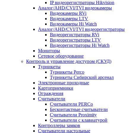
IP видеорегистраторы Hikvision
Аналог/AHD/CVI/TVI видеокамеры
Видеокамеры RVi
Видеокамеры LTV
Видеокамеры Hi Watch
Аналог/AHD/CVI/TVI видеорегистраторы
Видеорегистраторы RVi
Видеорегистраторы LTV
Видеорегистраторы Hi Watch
Мониторы
Сетевое оборудование
Контроль и управление доступом (СКУД)
Турникеты
Турникеты Perco
Турникеты Сибирский арсенал
Электронные проходные
Картоприемники
Ограждения
Считыватели
Считыватели PERCo
Бесконтактные считыватели
Считыватели Proximity
Считыватели с клавиатурой
Контроллеры замков
Считыватели настольные