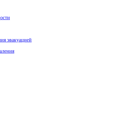
ности
ния эвакуацией
аления