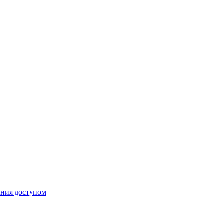
ения доступом
т