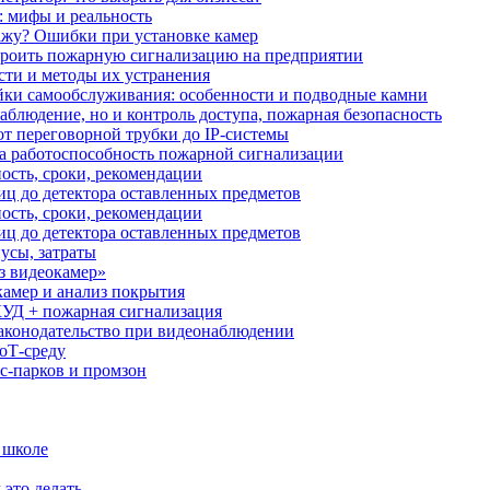
: мифы и реальность
ажу? Ошибки при установке камер
троить пожарную сигнализацию на предприятии
сти и методы их устранения
ки самообслуживания: особенности и подводные камни
аблюдение, но и контроль доступа, пожарная безопасность
от переговорной трубки до IP-системы
за работоспособность пожарной сигнализации
ость, сроки, рекомендации
иц до детектора оставленных предметов
ость, сроки, рекомендации
иц до детектора оставленных предметов
усы, затраты
з видеокамер»
камер и анализ покрытия
УД + пожарная сигнализация
аконодательство при видеонаблюдении
oT‑среду
с‑парков и промзон
 школе
 это делать