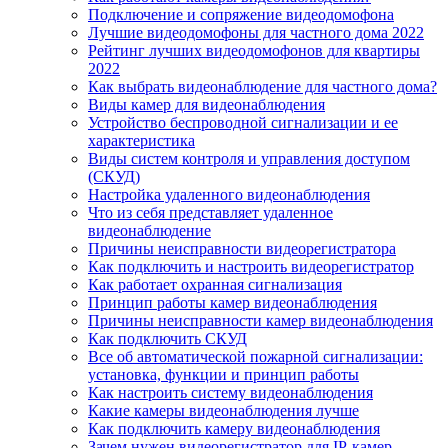
Подключение и сопряжение видеодомофона
Лучшие видеодомофоны для частного дома 2022
Рейтинг лучших видеодомофонов для квартиры
2022
Как выбрать видеонаблюдение для частного дома?
Виды камер для видеонаблюдения
Устройство беспроводной сигнализации и ее
характеристика
Виды систем контроля и управления доступом
(СКУД)
Настройка удаленного видеонаблюдения
Что из себя представляет удаленное
видеонаблюдение
Причины неисправности видеорегистратора
Как подключить и настроить видеорегистратор
Как работает охранная сигнализация
Принцип работы камер видеонаблюдения
Причины неисправности камер видеонаблюдения
Как подключить СКУД
Все об автоматической пожарной сигнализации:
установка, функции и принцип работы
Как настроить систему видеонаблюдения
Какие камеры видеонаблюдения лучше
Как подключить камеру видеонаблюдения
Зачем нужен видеорегистратор для IP-камер