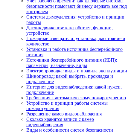
Учет рабочего времени: как ключевые системы
безопасности помогают бизнесу держать все под
контролем
Системы дымоудаления: устройство и принцип
работы
Датчик движения: как работает, функции,
устройство
Пожарные извещатели: установка, расстояние и
количество
Установка и работа источника бесперебойного
питания
Источники бесперебойного питания (ИБП):
параметры, назначение, виды
Электропроводка: виды и правила эксплуатации
Шинопровод: какой выбрать, прокладка и
подключение
Интернет для видеонаблюдения: какой нужен,
подключение
Требования к автоматическому пожаротушению
Устройство и принцип работы системы
пожаротушения
Разрешение камер видеонаблюдения
Сколько хранятся записи с камер
видеонаблюдения
Виды и особенности систем безопасности