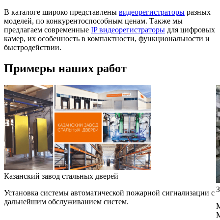
В каталоге широко представлены
видеорегистраторы
разных
моделей, по конкурентоспособным ценам. Также мы
предлагаем современные
IP видеорегистраторы
для цифровых
камер, их особенность в компактности, функциональности и
быстродействии.
Примеры наших работ
Казанский завод стальных дверей
З
Установка системы автоматической пожарной сигнализации с
дальнейшим обслуживанием систем.
М
М