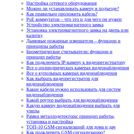
Настройка сетевого оборудования
Можно ли устанавливать камеру в подъезде?
Как правильно проложить кабель?
PoE коммутатор – что это и для чего он нужен
Устройство электромагнитного замка
Установка электромагнитного замка на дверь или
калитку
Дымовые пожарные извещатели – функции и
принципы работы
Биометрические считыватели: функции и
принцип работы
Как подключить IP-камеру к видеорегистратору
Все о цилиндрических камерах видеонаблюдения
Все о купольных камерах видеонаблюдения
Как выбрать видеорегистратор для
видеонаблюдения
Какие кабели нужно использовать для систем
видеонаблюдения
Какой роутер выбрать для видеонаблюдения
Какую камеру видеонаблюдения выбрать для
улицы
Рамки металлодетектора: принцип работы,
установка и настройка
ТОП-10 GSM-сигнализаций для дома и дач
Как подключить GSM-сигнализацию?