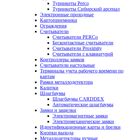
Турникеты Perco
Турникеты Сибирский арсенал
Электронные проходные
Картоприемники
Ограждения
Считыватели
Считыватели PERCo
Бесконтактные считыватели
Считыватели Proximity
Считыватели с клавиатурой
Контроллеры замков
Считыватели настольные
Терминалы учета рабочего времени по
картам
Рамки металлодетектора
Калитки
Шлагбаумы
Шлагбаумы CARDDEX
Автоматические шлагбаумы
Замки и защелки
Электромагнитные замки
Электромеханические замки
Идентификационные карты и брелки
Кнопки выхода
Металлодетекторы ручные