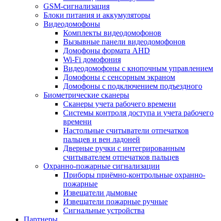
GSM-сигнализация
Блоки питания и аккумуляторы
Видеодомофоны
Комплекты видеодомофонов
Вызывные панели видеодомофонов
Домофоны формата AHD
Wi-Fi домофония
Видеодомофоны с кнопочным управлением
Домофоны с сенсорным экраном
Домофоны с подключением подъездного
Биометрические сканеры
Сканеры учета рабочего времени
Системы контроля доступа и учета рабочего
времени
Настольные считыватели отпечатков
пальцев и вен ладоней
Дверные ручки с интегрированным
считывателем отпечатков пальцев
Охранно-пожарные сигнализации
Приборы приёмно-контрольные охранно-
пожарные
Извещатели дымовые
Извещатели пожарные ручные
Сигнальные устройства
Партнеры