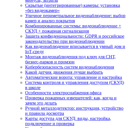
минусы, затраты
Скрытые (интегрированные) камеры: установка
«без видеокамер»
Уличное периметральное видеонаблюдение: выбор
камер и анализ покрытия
Комбинированные системы: видеонаблюдение +
СКУД + пожарная сигнализация
Защита конфиденциальности: GDPR и российское
законодательство при видеонаблюдении
Как видеонаблюдение вписывается в умный дом и
IoT‑среду
Монтаж видеонаблюдения под ключ для СНТ,
бизнес‑парков и промзон
Кибербезопасность систем видеонаблюдения
Какой датчик движения лучше выбрать
Автоматические ворота: управление и настройка
Система контроля и управления доступом (СКУД)
в школе
Особенности электроснабжения офиса
Проверка пожарных извещателей: как, когда и
зачем это делать
Ручной металлодетектор: инструкция, устройство
и правила досмотра
Карты доступа для СКУД: виды, настройка,
подключение и проверка