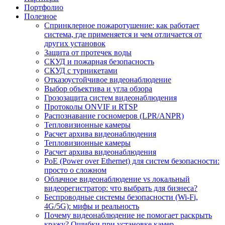
Портфолио
Полезное
Спринклерное пожаротушение: как работает
система, где применяется и чем отличается от
других установок
Защита от протечек воды
СКУД и пожарная безопасность
СКУД с турникетами
Отказоустойчивое видеонаблюдение
Выбор объектива и угла обзора
Грозозащита систем видеонаблюдения
Протоколы ONVIF и RTSP
Распознавание госномеров (LPR/ANPR)
Тепловизионные камеры
Расчет архива видеонаблюдения
Тепловизионные камеры
Расчет архива видеонаблюдения
PoE (Power over Ethernet) для систем безопасности:
просто о сложном
Облачное видеонаблюдение vs локальный
видеорегистратор: что выбрать для бизнеса?
Беспроводные системы безопасности (Wi-Fi,
4G/5G): мифы и реальность
Почему видеонаблюдение не помогает раскрыть
кражу? Ошибки при установке камер