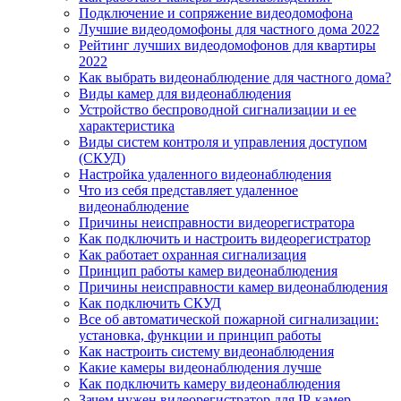
Подключение и сопряжение видеодомофона
Лучшие видеодомофоны для частного дома 2022
Рейтинг лучших видеодомофонов для квартиры
2022
Как выбрать видеонаблюдение для частного дома?
Виды камер для видеонаблюдения
Устройство беспроводной сигнализации и ее
характеристика
Виды систем контроля и управления доступом
(СКУД)
Настройка удаленного видеонаблюдения
Что из себя представляет удаленное
видеонаблюдение
Причины неисправности видеорегистратора
Как подключить и настроить видеорегистратор
Как работает охранная сигнализация
Принцип работы камер видеонаблюдения
Причины неисправности камер видеонаблюдения
Как подключить СКУД
Все об автоматической пожарной сигнализации:
установка, функции и принцип работы
Как настроить систему видеонаблюдения
Какие камеры видеонаблюдения лучше
Как подключить камеру видеонаблюдения
Зачем нужен видеорегистратор для IP-камер