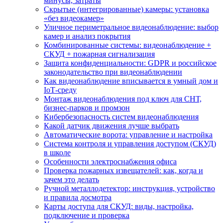
минусы, затраты
Скрытые (интегрированные) камеры: установка
«без видеокамер»
Уличное периметральное видеонаблюдение: выбор
камер и анализ покрытия
Комбинированные системы: видеонаблюдение +
СКУД + пожарная сигнализация
Защита конфиденциальности: GDPR и российское
законодательство при видеонаблюдении
Как видеонаблюдение вписывается в умный дом и
IoT‑среду
Монтаж видеонаблюдения под ключ для СНТ,
бизнес‑парков и промзон
Кибербезопасность систем видеонаблюдения
Какой датчик движения лучше выбрать
Автоматические ворота: управление и настройка
Система контроля и управления доступом (СКУД)
в школе
Особенности электроснабжения офиса
Проверка пожарных извещателей: как, когда и
зачем это делать
Ручной металлодетектор: инструкция, устройство
и правила досмотра
Карты доступа для СКУД: виды, настройка,
подключение и проверка