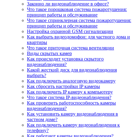
Законно ли видеонаблюдение в офисе?
Что такое порошковая система пожаротушения:
принцип работы и обслуживание
Что такое спринклерная система пожаротушения:
принцип работы и обслуживание
Настройка охранной GSM сигнализации
Как выбрать видеодомофон: для частного дома и
квартиры
Что такое приточная система вентиляции
Виды скрытых камер
Как происходит установка скрытого
видеонаблюдения?
Какой жесткий диск для видеонаблюдения
выбрать?
Как подключить аналоговую видеокамеру
Как сбросить настройки IP камеры
Как подключить IP камеру к компьютеру
Что такое система IP-видеонаблюдения?
Как проверить работоспособность камеры
видеонаблюдения?
Как установить камеру видеонаблюдения в
частном доме?
Как подключить камеру видеонаблюдения к
телефону?
Как работают камеры видеонаблюдения?