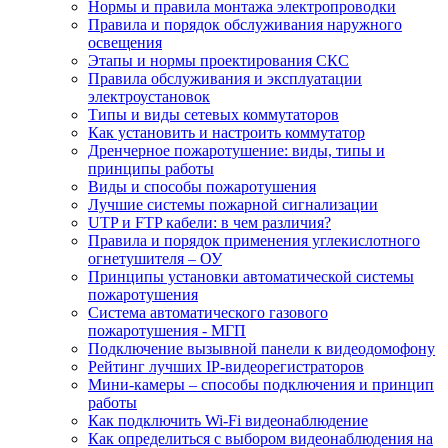
Нормы и правила монтажа электропроводки
Правила и порядок обслуживания наружного
освещения
Этапы и нормы проектирования СКС
Правила обслуживания и эксплуатации
электроустановок
Типы и виды сетевых коммутаторов
Как установить и настроить коммутатор
Дренчерное пожаротушение: виды, типы и
принципы работы
Виды и способы пожаротушения
Лучшие системы пожарной сигнализации
UTP и FTP кабели: в чем различия?
Правила и порядок применения углекислотного
огнетушителя – ОУ
Принципы установки автоматической системы
пожаротушения
Система автоматического газового
пожаротушения - МГП
Подключение вызывной панели к видеодомофону
Рейтинг лучших IP-видеорегистраторов
Мини-камеры – способы подключения и принцип
работы
Как подключить Wi-Fi видеонаблюдение
Как определиться с выбором видеонаблюдения на