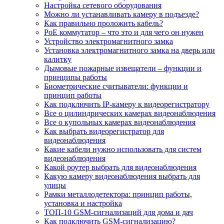
Настройка сетевого оборудования
Можно ли устанавливать камеру в подъезде?
Как правильно проложить кабель?
PoE коммутатор – что это и для чего он нужен
Устройство электромагнитного замка
Установка электромагнитного замка на дверь или
калитку
Дымовые пожарные извещатели – функции и
принципы работы
Биометрические считыватели: функции и
принцип работы
Как подключить IP-камеру к видеорегистратору
Все о цилиндрических камерах видеонаблюдения
Все о купольных камерах видеонаблюдения
Как выбрать видеорегистратор для
видеонаблюдения
Какие кабели нужно использовать для систем
видеонаблюдения
Какой роутер выбрать для видеонаблюдения
Какую камеру видеонаблюдения выбрать для
улицы
Рамки металлодетектора: принцип работы,
установка и настройка
ТОП-10 GSM-сигнализаций для дома и дач
Как подключить GSM-сигнализацию?