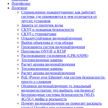
Портфолио
Полезное
Спринклерное пожаротушение: как работает
система, где применяется и чем отличается от
других установок
Защита от протечек воды
СКУД и пожарная безопасность
СКУД с турникетами
Отказоустойчивое видеонаблюдение
Выбор объектива и угла обзора
Грозозащита систем видеонаблюдения
Протоколы ONVIF и RTSP
Распознавание госномеров (LPR/ANPR)
Тепловизионные камеры
Расчет архива видеонаблюдения
Тепловизионные камеры
Расчет архива видеонаблюдения
PoE (Power over Ethernet) для систем безопасности:
просто о сложном
Облачное видеонаблюдение vs локальный
видеорегистратор: что выбрать для бизнеса?
Беспроводные системы безопасности (Wi-Fi,
4G/5G): мифы и реальность
Почему видеонаблюдение не помогает раскрыть
кражу? Ошибки при установке камер