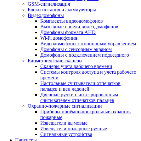
GSM-сигнализация
Блоки питания и аккумуляторы
Видеодомофоны
Комплекты видеодомофонов
Вызывные панели видеодомофонов
Домофоны формата AHD
Wi-Fi домофония
Видеодомофоны с кнопочным управлением
Домофоны с сенсорным экраном
Домофоны с подключением подъездного
Биометрические сканеры
Сканеры учета рабочего времени
Системы контроля доступа и учета рабочего
времени
Настольные считыватели отпечатков
пальцев и вен ладоней
Дверные ручки с интегрированным
считывателем отпечатков пальцев
Охранно-пожарные сигнализации
Приборы приёмно-контрольные охранно-
пожарные
Извещатели дымовые
Извещатели пожарные ручные
Сигнальные устройства
Партнеры