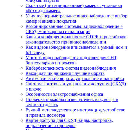
минусы, затраты
Скрытые (интегрированные) камеры: установка
«без видеокамер»
Уличное периметральное видеонаблюдение: выбор
камер и анализ покрытия
Комбинированные системы: видеонаблюдение +
СКУД + пожарная сигнализация
Защита конфиденциальности: GDPR и российское
законодательство при видеонаблюдении
Как видеонаблюдение вписывается в умный дом и
IoT‑среду
Монтаж видеонаблюдения под ключ для СНТ,
бизнес‑парков и промзон
Кибербезопасность систем видеонаблюдения
Какой датчик движения лучше выбрать
Автоматические ворота: управление и настройка
Система контроля и управления доступом (СКУД)
в школе
Особенности электроснабжения офиса
Проверка пожарных извещателей: как, когда и
зачем это делать
Ручной металлодетектор: инструкция, устройство
и правила досмотра
Карты доступа для СКУД: виды, настройка,
подключение и проверка