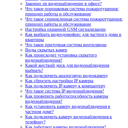
Законно ли видеонаблюдение в офисе?
Что такое порошковая система пожаротушения:
принцип работы и обслуживание
Что такое спринклерная система пожаротушения:
принцип работы и обслуживание
Настройка охранной GSM сигнализации
Как выбрать видеодомофон: для частного дома и
квартиры
Что такое приточная система вентиляции
Виды скрытых камер
Как происходит установка скрытого
видеонаблюдения?
Какой жесткий диск для видеонаблюдения
выбрать?
Как подключить аналоговую видеокамеру
Как сбросить настройки IP камеры
Как подключить IP камеру к компьютеру
Что такое система IP-видеонаблюдения?
Как проверить работоспособность камеры
видеонаблюдения?
Как установить камеру видеонаблюдения в
частном доме?
Как подключить камеру видеонаблюдения к
телефону?
Как работают камеры видеонаблюдения?