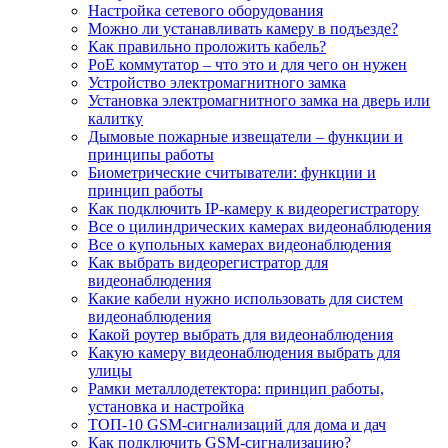
Настройка сетевого оборудования
Можно ли устанавливать камеру в подъезде?
Как правильно проложить кабель?
PoE коммутатор – что это и для чего он нужен
Устройство электромагнитного замка
Установка электромагнитного замка на дверь или
калитку
Дымовые пожарные извещатели – функции и
принципы работы
Биометрические считыватели: функции и
принцип работы
Как подключить IP-камеру к видеорегистратору
Все о цилиндрических камерах видеонаблюдения
Все о купольных камерах видеонаблюдения
Как выбрать видеорегистратор для
видеонаблюдения
Какие кабели нужно использовать для систем
видеонаблюдения
Какой роутер выбрать для видеонаблюдения
Какую камеру видеонаблюдения выбрать для
улицы
Рамки металлодетектора: принцип работы,
установка и настройка
ТОП-10 GSM-сигнализаций для дома и дач
Как подключить GSM-сигнализацию?