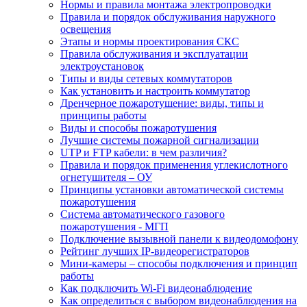
Нормы и правила монтажа электропроводки
Правила и порядок обслуживания наружного
освещения
Этапы и нормы проектирования СКС
Правила обслуживания и эксплуатации
электроустановок
Типы и виды сетевых коммутаторов
Как установить и настроить коммутатор
Дренчерное пожаротушение: виды, типы и
принципы работы
Виды и способы пожаротушения
Лучшие системы пожарной сигнализации
UTP и FTP кабели: в чем различия?
Правила и порядок применения углекислотного
огнетушителя – ОУ
Принципы установки автоматической системы
пожаротушения
Система автоматического газового
пожаротушения - МГП
Подключение вызывной панели к видеодомофону
Рейтинг лучших IP-видеорегистраторов
Мини-камеры – способы подключения и принцип
работы
Как подключить Wi-Fi видеонаблюдение
Как определиться с выбором видеонаблюдения на