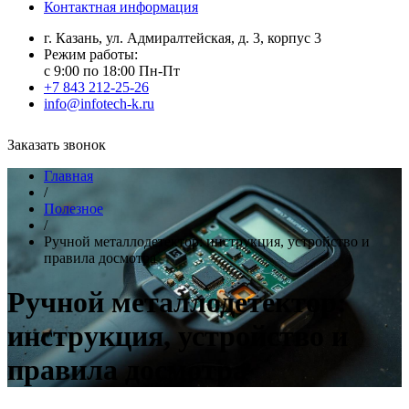
Контактная информация
г. Казань, ул. Адмиралтейская, д. 3, корпус 3
Режим работы:
с 9:00 по 18:00 Пн-Пт
+7 843 212-25-26
info@infotech-k.ru
Заказать звонок
Главная
/
Полезное
/
Ручной металлодетектор: инструкция, устройство и
правила досмотра
Ручной металлодетектор:
инструкция, устройство и
правила досмотра