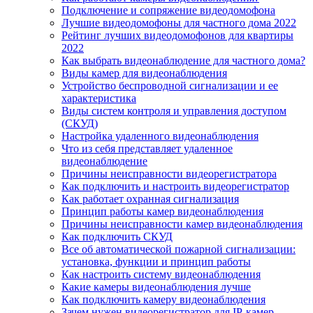
Подключение и сопряжение видеодомофона
Лучшие видеодомофоны для частного дома 2022
Рейтинг лучших видеодомофонов для квартиры
2022
Как выбрать видеонаблюдение для частного дома?
Виды камер для видеонаблюдения
Устройство беспроводной сигнализации и ее
характеристика
Виды систем контроля и управления доступом
(СКУД)
Настройка удаленного видеонаблюдения
Что из себя представляет удаленное
видеонаблюдение
Причины неисправности видеорегистратора
Как подключить и настроить видеорегистратор
Как работает охранная сигнализация
Принцип работы камер видеонаблюдения
Причины неисправности камер видеонаблюдения
Как подключить СКУД
Все об автоматической пожарной сигнализации:
установка, функции и принцип работы
Как настроить систему видеонаблюдения
Какие камеры видеонаблюдения лучше
Как подключить камеру видеонаблюдения
Зачем нужен видеорегистратор для IP-камер