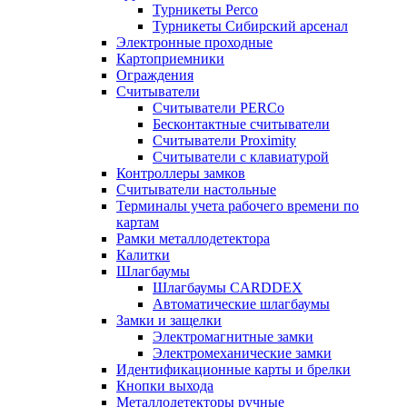
Турникеты Perco
Турникеты Сибирский арсенал
Электронные проходные
Картоприемники
Ограждения
Считыватели
Считыватели PERCo
Бесконтактные считыватели
Считыватели Proximity
Считыватели с клавиатурой
Контроллеры замков
Считыватели настольные
Терминалы учета рабочего времени по
картам
Рамки металлодетектора
Калитки
Шлагбаумы
Шлагбаумы CARDDEX
Автоматические шлагбаумы
Замки и защелки
Электромагнитные замки
Электромеханические замки
Идентификационные карты и брелки
Кнопки выхода
Металлодетекторы ручные