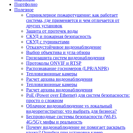
Портфолио
Полезное
Спринклерное пожаротушение: как работает
система, где применяется и чем отличается от
других установок
Защита от протечек воды
СКУД и пожарная безопасность
СКУД с турникетами
Отказоустойчивое видеонаблюдение
Выбор объектива и угла обзора
Грозозащита систем видеонаблюдения
Протоколы ONVIF и RTSP
Распознавание госномеров (LPR/ANPR)
Тепловизионные камеры
Расчет архива видеонаблюдения
Тепловизионные камеры
Расчет архива видеонаблюдения
PoE (Power over Ethernet) для систем безопасности:
просто о сложном
Облачное видеонаблюдение vs локальный
видеорегистратор: что выбрать для бизнеса?
Беспроводные системы безопасности (Wi-Fi,
4G/5G): мифы и реальность
Почему видеонаблюдение не помогает раскрыть
кражу? Ошибки при установке камер