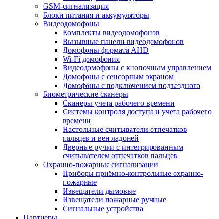
GSM-сигнализация
Блоки питания и аккумуляторы
Видеодомофоны
Комплекты видеодомофонов
Вызывные панели видеодомофонов
Домофоны формата AHD
Wi-Fi домофония
Видеодомофоны с кнопочным управлением
Домофоны с сенсорным экраном
Домофоны с подключением подъездного
Биометрические сканеры
Сканеры учета рабочего времени
Системы контроля доступа и учета рабочего
времени
Настольные считыватели отпечатков
пальцев и вен ладоней
Дверные ручки с интегрированным
считывателем отпечатков пальцев
Охранно-пожарные сигнализации
Приборы приёмно-контрольные охранно-
пожарные
Извещатели дымовые
Извещатели пожарные ручные
Сигнальные устройства
Партнеры