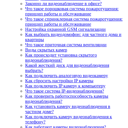
Законно ли видеонаблюдение в офисе?
Что такое порошковая система пожаротушения:
принцип работы и обслуживание
Что такое спринклерная система пожаротушения:
принцип работы и обслуживание
Настройка охранной GSM сигнализации
Как выбрать видеодомофон: для частного дома и
квартиры
Что такое приточная система вентиляции
Виды скрытых камер
Как происходит установка скрытого
видеонаблюдения?
Какой жесткий диск для видеонаблюдения
выбрать?
Как подключить аналоговую видеокамеру
Как сбросить настройки IP камеры
Как подключить IP камеру к компьютеру
Что такое система IP-видеонаблюдения?
Как проверить работоспособность камеры
видеонаблюдения?
Как установить камеру видеонаблюдения в
частном доме?
Как подключить камеру видеонаблюдения к
телефону?
Как работают камеры видеонаблюдения?