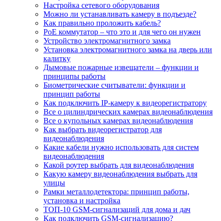
Настройка сетевого оборудования
Можно ли устанавливать камеру в подъезде?
Как правильно проложить кабель?
PoE коммутатор – что это и для чего он нужен
Устройство электромагнитного замка
Установка электромагнитного замка на дверь или
калитку
Дымовые пожарные извещатели – функции и
принципы работы
Биометрические считыватели: функции и
принцип работы
Как подключить IP-камеру к видеорегистратору
Все о цилиндрических камерах видеонаблюдения
Все о купольных камерах видеонаблюдения
Как выбрать видеорегистратор для
видеонаблюдения
Какие кабели нужно использовать для систем
видеонаблюдения
Какой роутер выбрать для видеонаблюдения
Какую камеру видеонаблюдения выбрать для
улицы
Рамки металлодетектора: принцип работы,
установка и настройка
ТОП-10 GSM-сигнализаций для дома и дач
Как подключить GSM-сигнализацию?