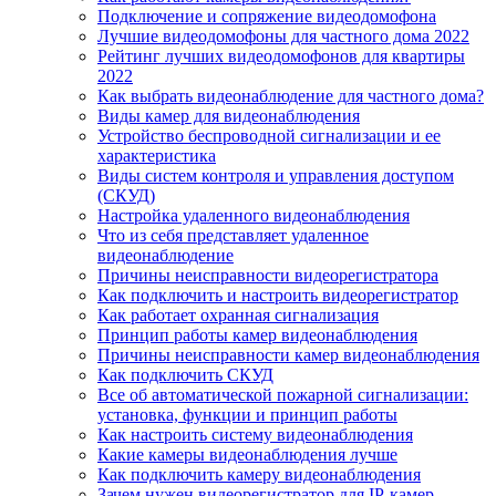
Подключение и сопряжение видеодомофона
Лучшие видеодомофоны для частного дома 2022
Рейтинг лучших видеодомофонов для квартиры
2022
Как выбрать видеонаблюдение для частного дома?
Виды камер для видеонаблюдения
Устройство беспроводной сигнализации и ее
характеристика
Виды систем контроля и управления доступом
(СКУД)
Настройка удаленного видеонаблюдения
Что из себя представляет удаленное
видеонаблюдение
Причины неисправности видеорегистратора
Как подключить и настроить видеорегистратор
Как работает охранная сигнализация
Принцип работы камер видеонаблюдения
Причины неисправности камер видеонаблюдения
Как подключить СКУД
Все об автоматической пожарной сигнализации:
установка, функции и принцип работы
Как настроить систему видеонаблюдения
Какие камеры видеонаблюдения лучше
Как подключить камеру видеонаблюдения
Зачем нужен видеорегистратор для IP-камер