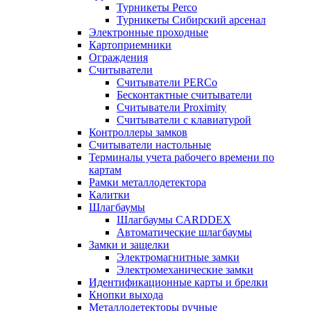
Турникеты Perco
Турникеты Сибирский арсенал
Электронные проходные
Картоприемники
Ограждения
Считыватели
Считыватели PERCo
Бесконтактные считыватели
Считыватели Proximity
Считыватели с клавиатурой
Контроллеры замков
Считыватели настольные
Терминалы учета рабочего времени по
картам
Рамки металлодетектора
Калитки
Шлагбаумы
Шлагбаумы CARDDEX
Автоматические шлагбаумы
Замки и защелки
Электромагнитные замки
Электромеханические замки
Идентификационные карты и брелки
Кнопки выхода
Металлодетекторы ручные