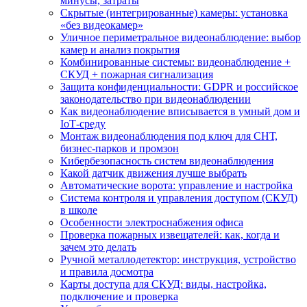
минусы, затраты
Скрытые (интегрированные) камеры: установка
«без видеокамер»
Уличное периметральное видеонаблюдение: выбор
камер и анализ покрытия
Комбинированные системы: видеонаблюдение +
СКУД + пожарная сигнализация
Защита конфиденциальности: GDPR и российское
законодательство при видеонаблюдении
Как видеонаблюдение вписывается в умный дом и
IoT‑среду
Монтаж видеонаблюдения под ключ для СНТ,
бизнес‑парков и промзон
Кибербезопасность систем видеонаблюдения
Какой датчик движения лучше выбрать
Автоматические ворота: управление и настройка
Система контроля и управления доступом (СКУД)
в школе
Особенности электроснабжения офиса
Проверка пожарных извещателей: как, когда и
зачем это делать
Ручной металлодетектор: инструкция, устройство
и правила досмотра
Карты доступа для СКУД: виды, настройка,
подключение и проверка