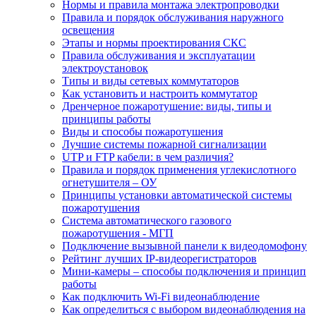
Нормы и правила монтажа электропроводки
Правила и порядок обслуживания наружного
освещения
Этапы и нормы проектирования СКС
Правила обслуживания и эксплуатации
электроустановок
Типы и виды сетевых коммутаторов
Как установить и настроить коммутатор
Дренчерное пожаротушение: виды, типы и
принципы работы
Виды и способы пожаротушения
Лучшие системы пожарной сигнализации
UTP и FTP кабели: в чем различия?
Правила и порядок применения углекислотного
огнетушителя – ОУ
Принципы установки автоматической системы
пожаротушения
Система автоматического газового
пожаротушения - МГП
Подключение вызывной панели к видеодомофону
Рейтинг лучших IP-видеорегистраторов
Мини-камеры – способы подключения и принцип
работы
Как подключить Wi-Fi видеонаблюдение
Как определиться с выбором видеонаблюдения на