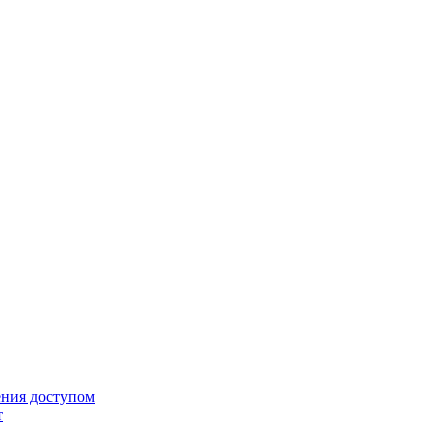
ения доступом
т