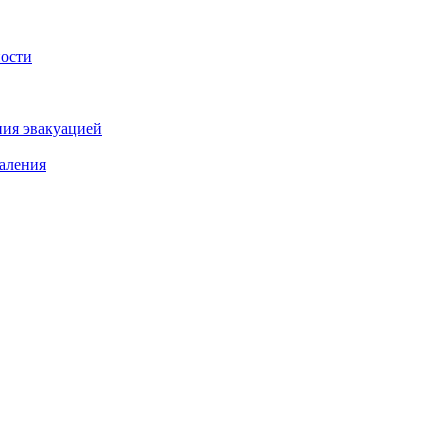
ности
ния эвакуацией
аления