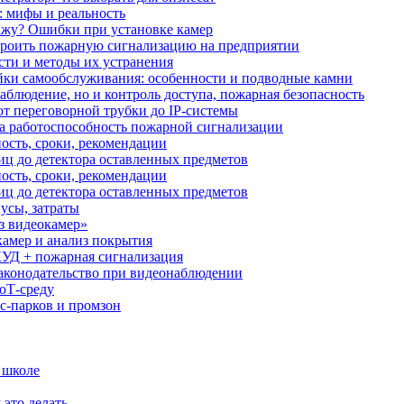
: мифы и реальность
ажу? Ошибки при установке камер
троить пожарную сигнализацию на предприятии
сти и методы их устранения
ки самообслуживания: особенности и подводные камни
аблюдение, но и контроль доступа, пожарная безопасность
от переговорной трубки до IP-системы
за работоспособность пожарной сигнализации
ость, сроки, рекомендации
иц до детектора оставленных предметов
ость, сроки, рекомендации
иц до детектора оставленных предметов
усы, затраты
з видеокамер»
камер и анализ покрытия
УД + пожарная сигнализация
аконодательство при видеонаблюдении
oT‑среду
с‑парков и промзон
 школе
 это делать