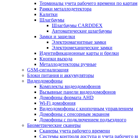
Терминалы учета рабочего времени по картам
Рамки металлодетектора
Калитки
Шлагбаумы
Шлагбаумы CARDDEX
Автоматические шлагбаумы
Замки и защелки
Электромагнитные замки
Электромеханические замки
Идентификационные карты и брелки
Кнопки выхода
Металлодетекторы ручные
GSM-сигнализация
Блоки питания и аккумуляторы
Видеодомофоны
Комплекты видеодомофонов
Вызывные панели видеодомофонов
Домофоны формата AHD
Wi-Fi домофония
Видеодомофоны с кнопочным управлением
Домофоны с сенсорным экраном
Домофоны с подключением подъездного
Биометрические сканеры
Сканеры учета рабочего времени
Системы контроля доступа и учета рабочего 