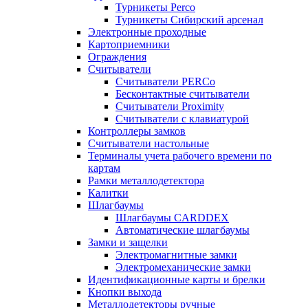
Турникеты Perco
Турникеты Сибирский арсенал
Электронные проходные
Картоприемники
Ограждения
Считыватели
Считыватели PERCo
Бесконтактные считыватели
Считыватели Proximity
Считыватели с клавиатурой
Контроллеры замков
Считыватели настольные
Терминалы учета рабочего времени по
картам
Рамки металлодетектора
Калитки
Шлагбаумы
Шлагбаумы CARDDEX
Автоматические шлагбаумы
Замки и защелки
Электромагнитные замки
Электромеханические замки
Идентификационные карты и брелки
Кнопки выхода
Металлодетекторы ручные