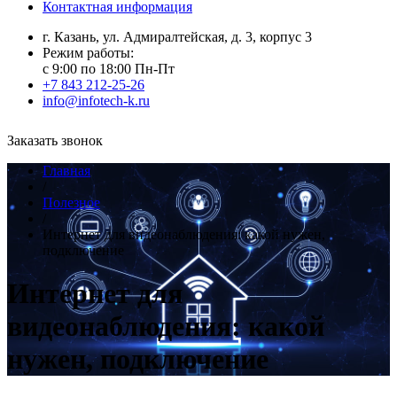
Контактная информация
г. Казань, ул. Адмиралтейская, д. 3, корпус 3
Режим работы:
с 9:00 по 18:00 Пн-Пт
+7 843 212-25-26
info@infotech-k.ru
Заказать звонок
Главная
/
Полезное
/
Интернет для видеонаблюдения: какой нужен,
подключение
Интернет для
видеонаблюдения: какой
нужен, подключение