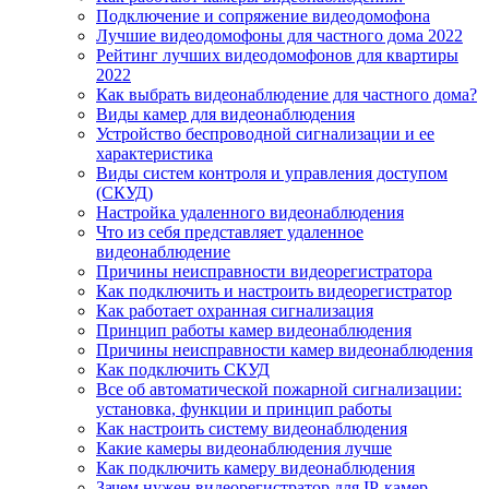
Подключение и сопряжение видеодомофона
Лучшие видеодомофоны для частного дома 2022
Рейтинг лучших видеодомофонов для квартиры
2022
Как выбрать видеонаблюдение для частного дома?
Виды камер для видеонаблюдения
Устройство беспроводной сигнализации и ее
характеристика
Виды систем контроля и управления доступом
(СКУД)
Настройка удаленного видеонаблюдения
Что из себя представляет удаленное
видеонаблюдение
Причины неисправности видеорегистратора
Как подключить и настроить видеорегистратор
Как работает охранная сигнализация
Принцип работы камер видеонаблюдения
Причины неисправности камер видеонаблюдения
Как подключить СКУД
Все об автоматической пожарной сигнализации:
установка, функции и принцип работы
Как настроить систему видеонаблюдения
Какие камеры видеонаблюдения лучше
Как подключить камеру видеонаблюдения
Зачем нужен видеорегистратор для IP-камер