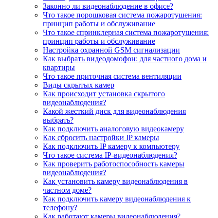
Законно ли видеонаблюдение в офисе?
Что такое порошковая система пожаротушения:
принцип работы и обслуживание
Что такое спринклерная система пожаротушения:
принцип работы и обслуживание
Настройка охранной GSM сигнализации
Как выбрать видеодомофон: для частного дома и
квартиры
Что такое приточная система вентиляции
Виды скрытых камер
Как происходит установка скрытого
видеонаблюдения?
Какой жесткий диск для видеонаблюдения
выбрать?
Как подключить аналоговую видеокамеру
Как сбросить настройки IP камеры
Как подключить IP камеру к компьютеру
Что такое система IP-видеонаблюдения?
Как проверить работоспособность камеры
видеонаблюдения?
Как установить камеру видеонаблюдения в
частном доме?
Как подключить камеру видеонаблюдения к
телефону?
Как работают камеры видеонаблюдения?