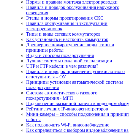
Нормы и правила монтажа электропроводки
Правила и порядок обслуживания наружного
освещения
Этапы и нормы проектирования СКС
Правила обслуживания и эксплуатации
электроустановок
Типы и виды сетевых коммутаторов
Как установить и настроить коммутатор
Дренчерное пожаротушение: виды, типы и
принципы работы
Виды и способы пожаротушения
Лучшие системы пожарной сигнализации
UTP и FTP кабели: в чем различия?
Правила и порядок применения углекислотного
огнетушителя – ОУ
Принципы установки автоматической системы
пожаротушения
Система автоматического газового
пожаротушения - МГП
Подключение вызывной панели к видеодомофону
Рейтинг лучших IP-видеорегистраторов
Мини-камеры – способы подключения и принцип
работы
Как подключить Wi-Fi видеонаблюдение
Как определиться с выбором видеонаблюдения на