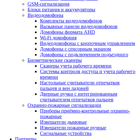
GSM-сигнализация
Блоки питания и аккумуляторы
Видеодомофоны
Комплекты видеодомофонов
Вызывные панели видеодомофонов
Домофоны формата AHD
Wi-Fi домофония
Видеодомофоны с кнопочным управлением
Домофоны с сенсорным экраном
Домофоны с подключением подъездного
Биометрические сканеры
Сканеры учета рабочего времени
Системы контроля доступа и учета рабочего
времени
Настольные считыватели отпечатков
пальцев и вен ладоней
Дверные ручки с интегрированным
считывателем отпечатков пальцев
Охранно-пожарные сигнализации
Приборы приёмно-контрольные охранно-
пожарные
Извещатели дымовые
Извещатели пожарные ручные
Сигнальные устройства
Партнеры