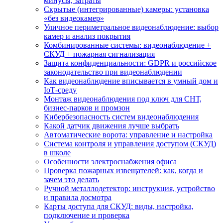
минусы, затраты
Скрытые (интегрированные) камеры: установка
«без видеокамер»
Уличное периметральное видеонаблюдение: выбор
камер и анализ покрытия
Комбинированные системы: видеонаблюдение +
СКУД + пожарная сигнализация
Защита конфиденциальности: GDPR и российское
законодательство при видеонаблюдении
Как видеонаблюдение вписывается в умный дом и
IoT‑среду
Монтаж видеонаблюдения под ключ для СНТ,
бизнес‑парков и промзон
Кибербезопасность систем видеонаблюдения
Какой датчик движения лучше выбрать
Автоматические ворота: управление и настройка
Система контроля и управления доступом (СКУД)
в школе
Особенности электроснабжения офиса
Проверка пожарных извещателей: как, когда и
зачем это делать
Ручной металлодетектор: инструкция, устройство
и правила досмотра
Карты доступа для СКУД: виды, настройка,
подключение и проверка