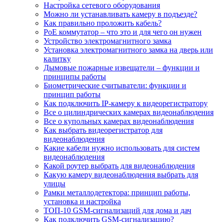
Настройка сетевого оборудования
Можно ли устанавливать камеру в подъезде?
Как правильно проложить кабель?
PoE коммутатор – что это и для чего он нужен
Устройство электромагнитного замка
Установка электромагнитного замка на дверь или
калитку
Дымовые пожарные извещатели – функции и
принципы работы
Биометрические считыватели: функции и
принцип работы
Как подключить IP-камеру к видеорегистратору
Все о цилиндрических камерах видеонаблюдения
Все о купольных камерах видеонаблюдения
Как выбрать видеорегистратор для
видеонаблюдения
Какие кабели нужно использовать для систем
видеонаблюдения
Какой роутер выбрать для видеонаблюдения
Какую камеру видеонаблюдения выбрать для
улицы
Рамки металлодетектора: принцип работы,
установка и настройка
ТОП-10 GSM-сигнализаций для дома и дач
Как подключить GSM-сигнализацию?