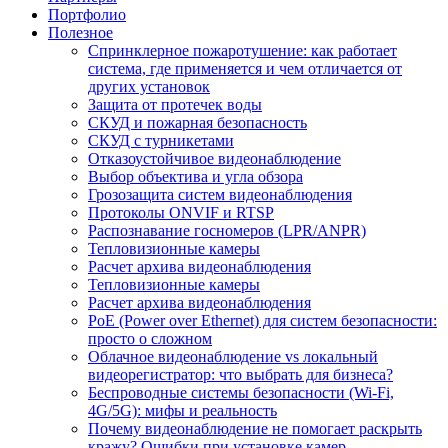
Портфолио
Полезное
Спринклерное пожаротушение: как работает
система, где применяется и чем отличается от
других установок
Защита от протечек воды
СКУД и пожарная безопасность
СКУД с турникетами
Отказоустойчивое видеонаблюдение
Выбор объектива и угла обзора
Грозозащита систем видеонаблюдения
Протоколы ONVIF и RTSP
Распознавание госномеров (LPR/ANPR)
Тепловизионные камеры
Расчет архива видеонаблюдения
Тепловизионные камеры
Расчет архива видеонаблюдения
PoE (Power over Ethernet) для систем безопасности:
просто о сложном
Облачное видеонаблюдение vs локальный
видеорегистратор: что выбрать для бизнеса?
Беспроводные системы безопасности (Wi-Fi,
4G/5G): мифы и реальность
Почему видеонаблюдение не помогает раскрыть
кражу? Ошибки при установке камер