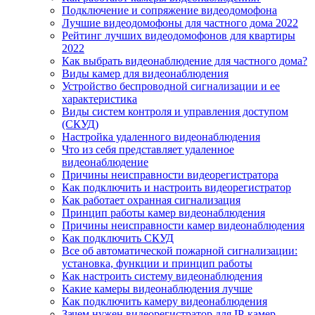
Подключение и сопряжение видеодомофона
Лучшие видеодомофоны для частного дома 2022
Рейтинг лучших видеодомофонов для квартиры
2022
Как выбрать видеонаблюдение для частного дома?
Виды камер для видеонаблюдения
Устройство беспроводной сигнализации и ее
характеристика
Виды систем контроля и управления доступом
(СКУД)
Настройка удаленного видеонаблюдения
Что из себя представляет удаленное
видеонаблюдение
Причины неисправности видеорегистратора
Как подключить и настроить видеорегистратор
Как работает охранная сигнализация
Принцип работы камер видеонаблюдения
Причины неисправности камер видеонаблюдения
Как подключить СКУД
Все об автоматической пожарной сигнализации:
установка, функции и принцип работы
Как настроить систему видеонаблюдения
Какие камеры видеонаблюдения лучше
Как подключить камеру видеонаблюдения
Зачем нужен видеорегистратор для IP-камер