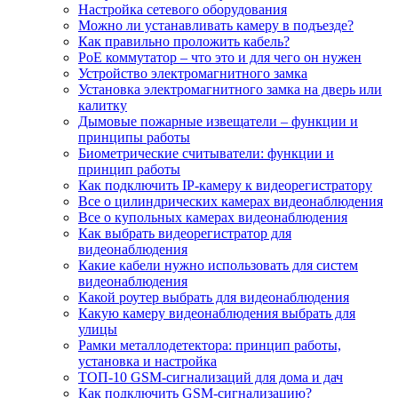
Настройка сетевого оборудования
Можно ли устанавливать камеру в подъезде?
Как правильно проложить кабель?
PoE коммутатор – что это и для чего он нужен
Устройство электромагнитного замка
Установка электромагнитного замка на дверь или
калитку
Дымовые пожарные извещатели – функции и
принципы работы
Биометрические считыватели: функции и
принцип работы
Как подключить IP-камеру к видеорегистратору
Все о цилиндрических камерах видеонаблюдения
Все о купольных камерах видеонаблюдения
Как выбрать видеорегистратор для
видеонаблюдения
Какие кабели нужно использовать для систем
видеонаблюдения
Какой роутер выбрать для видеонаблюдения
Какую камеру видеонаблюдения выбрать для
улицы
Рамки металлодетектора: принцип работы,
установка и настройка
ТОП-10 GSM-сигнализаций для дома и дач
Как подключить GSM-сигнализацию?