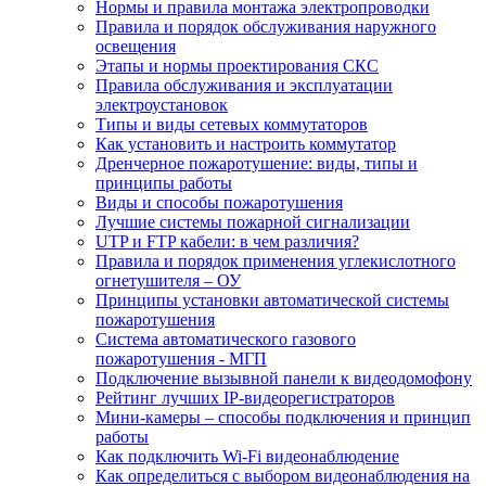
Нормы и правила монтажа электропроводки
Правила и порядок обслуживания наружного
освещения
Этапы и нормы проектирования СКС
Правила обслуживания и эксплуатации
электроустановок
Типы и виды сетевых коммутаторов
Как установить и настроить коммутатор
Дренчерное пожаротушение: виды, типы и
принципы работы
Виды и способы пожаротушения
Лучшие системы пожарной сигнализации
UTP и FTP кабели: в чем различия?
Правила и порядок применения углекислотного
огнетушителя – ОУ
Принципы установки автоматической системы
пожаротушения
Система автоматического газового
пожаротушения - МГП
Подключение вызывной панели к видеодомофону
Рейтинг лучших IP-видеорегистраторов
Мини-камеры – способы подключения и принцип
работы
Как подключить Wi-Fi видеонаблюдение
Как определиться с выбором видеонаблюдения на