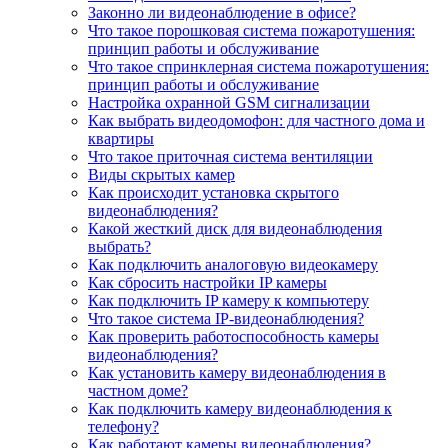
Законно ли видеонаблюдение в офисе?
Что такое порошковая система пожаротушения:
принцип работы и обслуживание
Что такое спринклерная система пожаротушения:
принцип работы и обслуживание
Настройка охранной GSM сигнализации
Как выбрать видеодомофон: для частного дома и
квартиры
Что такое приточная система вентиляции
Виды скрытых камер
Как происходит установка скрытого
видеонаблюдения?
Какой жесткий диск для видеонаблюдения
выбрать?
Как подключить аналоговую видеокамеру
Как сбросить настройки IP камеры
Как подключить IP камеру к компьютеру
Что такое система IP-видеонаблюдения?
Как проверить работоспособность камеры
видеонаблюдения?
Как установить камеру видеонаблюдения в
частном доме?
Как подключить камеру видеонаблюдения к
телефону?
Как работают камеры видеонаблюдения?