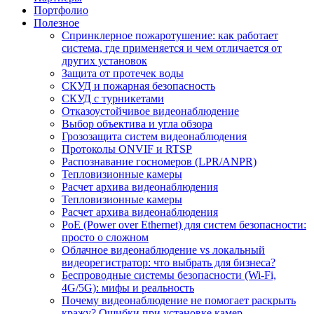
Портфолио
Полезное
Спринклерное пожаротушение: как работает
система, где применяется и чем отличается от
других установок
Защита от протечек воды
СКУД и пожарная безопасность
СКУД с турникетами
Отказоустойчивое видеонаблюдение
Выбор объектива и угла обзора
Грозозащита систем видеонаблюдения
Протоколы ONVIF и RTSP
Распознавание госномеров (LPR/ANPR)
Тепловизионные камеры
Расчет архива видеонаблюдения
Тепловизионные камеры
Расчет архива видеонаблюдения
PoE (Power over Ethernet) для систем безопасности:
просто о сложном
Облачное видеонаблюдение vs локальный
видеорегистратор: что выбрать для бизнеса?
Беспроводные системы безопасности (Wi-Fi,
4G/5G): мифы и реальность
Почему видеонаблюдение не помогает раскрыть
кражу? Ошибки при установке камер