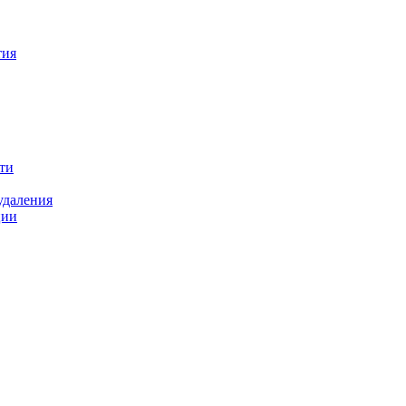
тия
ти
удаления
ции