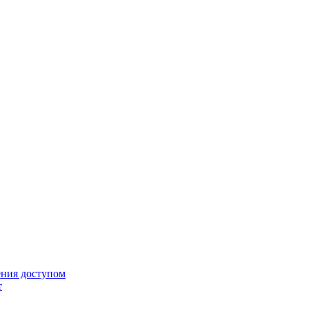
ения доступом
т