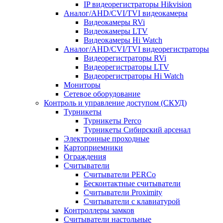
IP видеорегистраторы Hikvision
Аналог/AHD/CVI/TVI видеокамеры
Видеокамеры RVi
Видеокамеры LTV
Видеокамеры Hi Watch
Аналог/AHD/CVI/TVI видеорегистраторы
Видеорегистраторы RVi
Видеорегистраторы LTV
Видеорегистраторы Hi Watch
Мониторы
Сетевое оборудование
Контроль и управление доступом (СКУД)
Турникеты
Турникеты Perco
Турникеты Сибирский арсенал
Электронные проходные
Картоприемники
Ограждения
Считыватели
Считыватели PERCo
Бесконтактные считыватели
Считыватели Proximity
Считыватели с клавиатурой
Контроллеры замков
Считыватели настольные