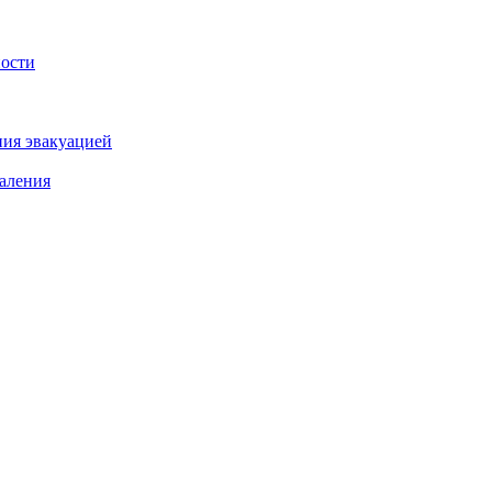
ности
ния эвакуацией
аления