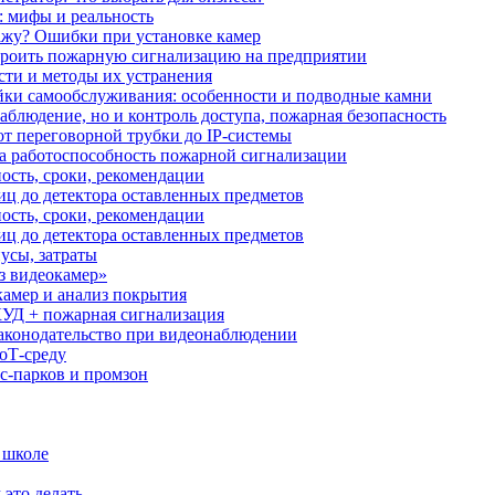
: мифы и реальность
ажу? Ошибки при установке камер
троить пожарную сигнализацию на предприятии
сти и методы их устранения
ки самообслуживания: особенности и подводные камни
аблюдение, но и контроль доступа, пожарная безопасность
от переговорной трубки до IP-системы
за работоспособность пожарной сигнализации
ость, сроки, рекомендации
иц до детектора оставленных предметов
ость, сроки, рекомендации
иц до детектора оставленных предметов
усы, затраты
з видеокамер»
камер и анализ покрытия
УД + пожарная сигнализация
аконодательство при видеонаблюдении
oT‑среду
с‑парков и промзон
 школе
 это делать