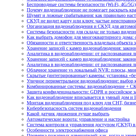
Беспроводные системы безопасности (Wi-Fi, 4G/5G)
Почему видеонаблюдение не помогает раскрыть кр
Шумят и ложные срабатывания: как правильно нас
СКУД не видит карту или ключ: частые неисправно
Организация видеонаблюдения и СКУД для автомой
Системы безопасности для склада: не только видеон
Как выбрать домофон для многоквартирного дома: 
Обязанности и ответственность владельца объекта 
Хранение записей с камер видеонаблюдения: законн
Аналитика в видеонаблюдении: от распознавания л
Хранение записей с камер видеонаблюдения: законн
Аналитика в видеонаблюдении: от распознавания л
Облачное хранение vs локальный NVR: плюсы, мин
Скрытые (интегрированные) камеры: установка «бе
Уличное периметральное видеонаблюдение: выбор 
Комбинированные системы: видеонаблюдение + СК
Защита конфиденциальности: GDPR и российское з
Как видеонаблюдение вписывается в умный дом и I
Монтаж видеонаблюдения под ключ для СНТ, бизне
Кибербезопасность систем видеонаблюдения
Какой датчик движения лучше выбрать
Автоматические ворота: управление и настройка
Система контроля и управления доступом (СКУД) в
Особенности электроснабжения офиса
Проверка пожарных извещателей: как, когда и зачем