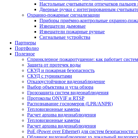
Настольные считыватели отпечатков пальцев 
Дверные ручки с интегрированным считывате
Охранно-пожарные сигнализации
Приборы приёмно-контрольные охранно-пож
Извещатели дымовые
Извещатели пожарные ручные
Сигнальные устройства
Партнеры
Портфолио
Полезное
Спринклерное пожаротушение: как работает система
Защита от протечек воды
СКУД и пожарная безопасность
СКУД с турникетами
Отказоустойчивое видеонаблюдение
Выбор объектива и угла обзора
Грозозащита систем видеонаблюдения
Протоколы ONVIF и RTSP
Распознавание госномеров (LPR/ANPR)
Тепловизионные камеры
Расчет архива видеонаблюдения
Тепловизионные камеры
Расчет архива видеонаблюдения
PoE (Power over Ethernet) для систем безопасности:
Облачное видеонаблюдение vs локальный видеорегис