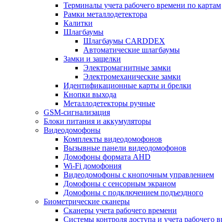
Терминалы учета рабочего времени по картам
Рамки металлодетектора
Калитки
Шлагбаумы
Шлагбаумы CARDDEX
Автоматические шлагбаумы
Замки и защелки
Электромагнитные замки
Электромеханические замки
Идентификационные карты и брелки
Кнопки выхода
Металлодетекторы ручные
GSM-сигнализация
Блоки питания и аккумуляторы
Видеодомофоны
Комплекты видеодомофонов
Вызывные панели видеодомофонов
Домофоны формата AHD
Wi-Fi домофония
Видеодомофоны с кнопочным управлением
Домофоны с сенсорным экраном
Домофоны с подключением подъездного
Биометрические сканеры
Сканеры учета рабочего времени
Системы контроля доступа и учета рабочего 