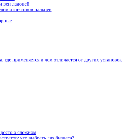
и вен ладоней
лем отпечатков пальцев
арные
, где применяется и чем отличается от других установок
 просто о сложном
тратор: что выбрать для бизнеса?