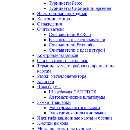
Турникеты Perco
Турникеты Сибирский арсенал
Электронные проходные
Картоприемники
Ограждения
Считыватели
Считыватели PERCo
Бесконтактные считыватели
Считыватели Proximity
Считыватели с клавиатурой
Контроллеры замков
Считыватели настольные
Терминалы учета рабочего времени по
картам
Рамки металлодетектора
Калитки
Шлагбаумы
Шлагбаумы CARDDEX
Автоматические шлагбаумы
Замки и защелки
Электромагнитные замки
Электромеханические замки
Идентификационные карты и брелки
Кнопки выхода
Металлодетекторы ручные