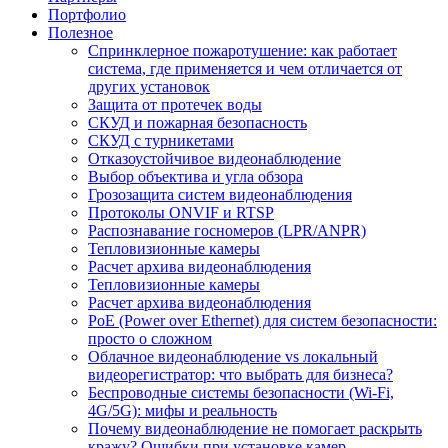
Портфолио
Полезное
Спринклерное пожаротушение: как работает
система, где применяется и чем отличается от
других установок
Защита от протечек воды
СКУД и пожарная безопасность
СКУД с турникетами
Отказоустойчивое видеонаблюдение
Выбор объектива и угла обзора
Грозозащита систем видеонаблюдения
Протоколы ONVIF и RTSP
Распознавание госномеров (LPR/ANPR)
Тепловизионные камеры
Расчет архива видеонаблюдения
Тепловизионные камеры
Расчет архива видеонаблюдения
PoE (Power over Ethernet) для систем безопасности:
просто о сложном
Облачное видеонаблюдение vs локальный
видеорегистратор: что выбрать для бизнеса?
Беспроводные системы безопасности (Wi-Fi,
4G/5G): мифы и реальность
Почему видеонаблюдение не помогает раскрыть
кражу? Ошибки при установке камер