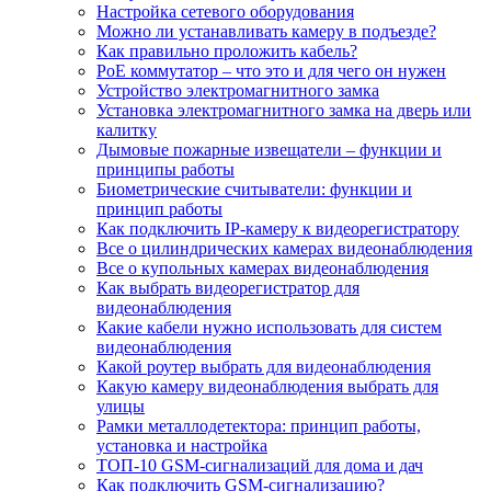
Настройка сетевого оборудования
Можно ли устанавливать камеру в подъезде?
Как правильно проложить кабель?
PoE коммутатор – что это и для чего он нужен
Устройство электромагнитного замка
Установка электромагнитного замка на дверь или
калитку
Дымовые пожарные извещатели – функции и
принципы работы
Биометрические считыватели: функции и
принцип работы
Как подключить IP-камеру к видеорегистратору
Все о цилиндрических камерах видеонаблюдения
Все о купольных камерах видеонаблюдения
Как выбрать видеорегистратор для
видеонаблюдения
Какие кабели нужно использовать для систем
видеонаблюдения
Какой роутер выбрать для видеонаблюдения
Какую камеру видеонаблюдения выбрать для
улицы
Рамки металлодетектора: принцип работы,
установка и настройка
ТОП-10 GSM-сигнализаций для дома и дач
Как подключить GSM-сигнализацию?