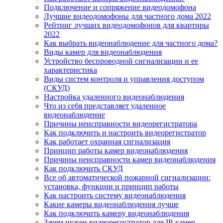
Подключение и сопряжение видеодомофона
Лучшие видеодомофоны для частного дома 2022
Рейтинг лучших видеодомофонов для квартиры
2022
Как выбрать видеонаблюдение для частного дома?
Виды камер для видеонаблюдения
Устройство беспроводной сигнализации и ее
характеристика
Виды систем контроля и управления доступом
(СКУД)
Настройка удаленного видеонаблюдения
Что из себя представляет удаленное
видеонаблюдение
Причины неисправности видеорегистратора
Как подключить и настроить видеорегистратор
Как работает охранная сигнализация
Принцип работы камер видеонаблюдения
Причины неисправности камер видеонаблюдения
Как подключить СКУД
Все об автоматической пожарной сигнализации:
установка, функции и принцип работы
Как настроить систему видеонаблюдения
Какие камеры видеонаблюдения лучше
Как подключить камеру видеонаблюдения
Зачем нужен видеорегистратор для IP-камер