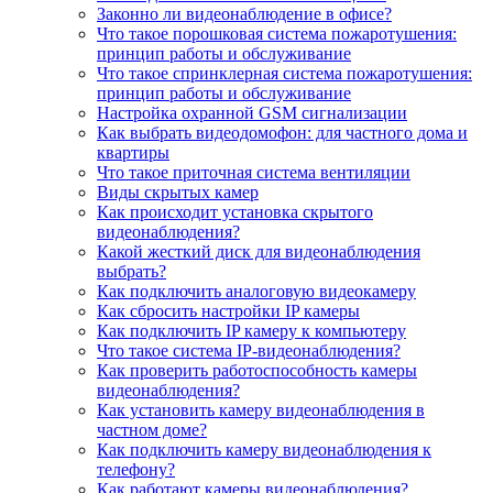
Законно ли видеонаблюдение в офисе?
Что такое порошковая система пожаротушения:
принцип работы и обслуживание
Что такое спринклерная система пожаротушения:
принцип работы и обслуживание
Настройка охранной GSM сигнализации
Как выбрать видеодомофон: для частного дома и
квартиры
Что такое приточная система вентиляции
Виды скрытых камер
Как происходит установка скрытого
видеонаблюдения?
Какой жесткий диск для видеонаблюдения
выбрать?
Как подключить аналоговую видеокамеру
Как сбросить настройки IP камеры
Как подключить IP камеру к компьютеру
Что такое система IP-видеонаблюдения?
Как проверить работоспособность камеры
видеонаблюдения?
Как установить камеру видеонаблюдения в
частном доме?
Как подключить камеру видеонаблюдения к
телефону?
Как работают камеры видеонаблюдения?