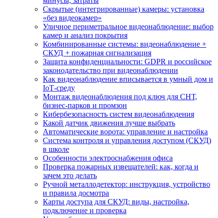
минусы, затраты
Скрытые (интегрированные) камеры: установка
«без видеокамер»
Уличное периметральное видеонаблюдение: выбор
камер и анализ покрытия
Комбинированные системы: видеонаблюдение +
СКУД + пожарная сигнализация
Защита конфиденциальности: GDPR и российское
законодательство при видеонаблюдении
Как видеонаблюдение вписывается в умный дом и
IoT‑среду
Монтаж видеонаблюдения под ключ для СНТ,
бизнес‑парков и промзон
Кибербезопасность систем видеонаблюдения
Какой датчик движения лучше выбрать
Автоматические ворота: управление и настройка
Система контроля и управления доступом (СКУД)
в школе
Особенности электроснабжения офиса
Проверка пожарных извещателей: как, когда и
зачем это делать
Ручной металлодетектор: инструкция, устройство
и правила досмотра
Карты доступа для СКУД: виды, настройка,
подключение и проверка