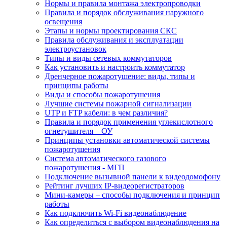
Нормы и правила монтажа электропроводки
Правила и порядок обслуживания наружного
освещения
Этапы и нормы проектирования СКС
Правила обслуживания и эксплуатации
электроустановок
Типы и виды сетевых коммутаторов
Как установить и настроить коммутатор
Дренчерное пожаротушение: виды, типы и
принципы работы
Виды и способы пожаротушения
Лучшие системы пожарной сигнализации
UTP и FTP кабели: в чем различия?
Правила и порядок применения углекислотного
огнетушителя – ОУ
Принципы установки автоматической системы
пожаротушения
Система автоматического газового
пожаротушения - МГП
Подключение вызывной панели к видеодомофону
Рейтинг лучших IP-видеорегистраторов
Мини-камеры – способы подключения и принцип
работы
Как подключить Wi-Fi видеонаблюдение
Как определиться с выбором видеонаблюдения на