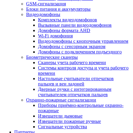
GSM-сигнализация
Блоки питания и аккумуляторы
Видеодомофоны
Комплекты видеодомофонов
Вызывные панели видеодомофонов
Домофоны формата AHD
Wi-Fi домофония
Видеодомофоны с кнопочным управлением
Домофоны с сенсорным экраном
Домофоны с подключением подъездного
Биометрические сканеры
Сканеры учета рабочего времени
Системы контроля доступа и учета рабочего
времени
Настольные считыватели отпечатков
пальцев и вен ладоней
Дверные ручки с интегрированным
считывателем отпечатков пальцев
Охранно-пожарные сигнализации
Приборы приёмно-контрольные охранно-
пожарные
Извещатели дымовые
Извещатели пожарные ручные
Сигнальные устройства
Партнеры