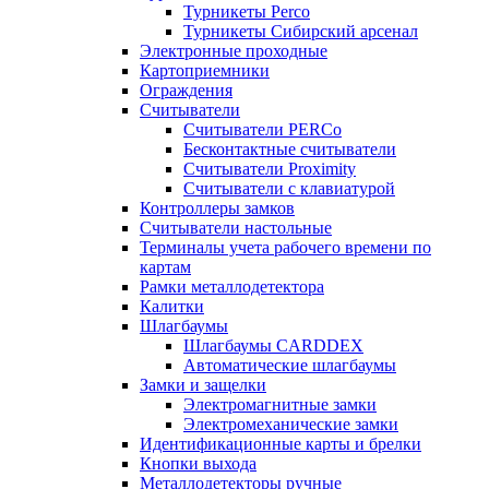
Турникеты Perco
Турникеты Сибирский арсенал
Электронные проходные
Картоприемники
Ограждения
Считыватели
Считыватели PERCo
Бесконтактные считыватели
Считыватели Proximity
Считыватели с клавиатурой
Контроллеры замков
Считыватели настольные
Терминалы учета рабочего времени по
картам
Рамки металлодетектора
Калитки
Шлагбаумы
Шлагбаумы CARDDEX
Автоматические шлагбаумы
Замки и защелки
Электромагнитные замки
Электромеханические замки
Идентификационные карты и брелки
Кнопки выхода
Металлодетекторы ручные