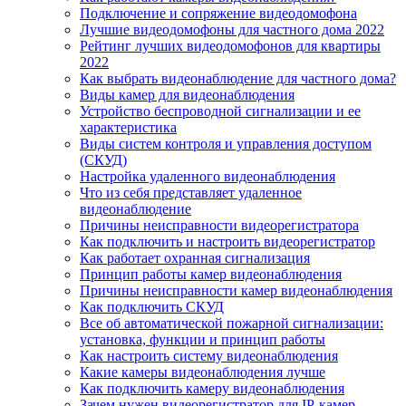
Подключение и сопряжение видеодомофона
Лучшие видеодомофоны для частного дома 2022
Рейтинг лучших видеодомофонов для квартиры
2022
Как выбрать видеонаблюдение для частного дома?
Виды камер для видеонаблюдения
Устройство беспроводной сигнализации и ее
характеристика
Виды систем контроля и управления доступом
(СКУД)
Настройка удаленного видеонаблюдения
Что из себя представляет удаленное
видеонаблюдение
Причины неисправности видеорегистратора
Как подключить и настроить видеорегистратор
Как работает охранная сигнализация
Принцип работы камер видеонаблюдения
Причины неисправности камер видеонаблюдения
Как подключить СКУД
Все об автоматической пожарной сигнализации:
установка, функции и принцип работы
Как настроить систему видеонаблюдения
Какие камеры видеонаблюдения лучше
Как подключить камеру видеонаблюдения
Зачем нужен видеорегистратор для IP-камер