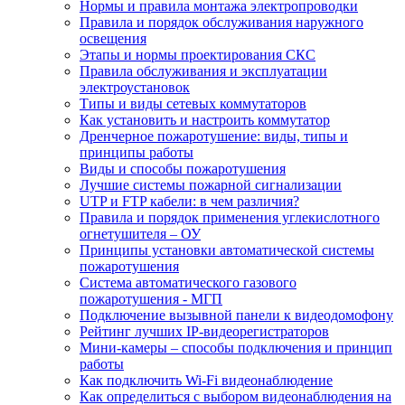
Нормы и правила монтажа электропроводки
Правила и порядок обслуживания наружного
освещения
Этапы и нормы проектирования СКС
Правила обслуживания и эксплуатации
электроустановок
Типы и виды сетевых коммутаторов
Как установить и настроить коммутатор
Дренчерное пожаротушение: виды, типы и
принципы работы
Виды и способы пожаротушения
Лучшие системы пожарной сигнализации
UTP и FTP кабели: в чем различия?
Правила и порядок применения углекислотного
огнетушителя – ОУ
Принципы установки автоматической системы
пожаротушения
Система автоматического газового
пожаротушения - МГП
Подключение вызывной панели к видеодомофону
Рейтинг лучших IP-видеорегистраторов
Мини-камеры – способы подключения и принцип
работы
Как подключить Wi-Fi видеонаблюдение
Как определиться с выбором видеонаблюдения на