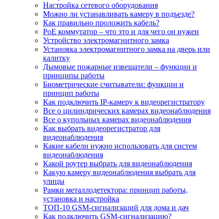
Настройка сетевого оборудования
Можно ли устанавливать камеру в подъезде?
Как правильно проложить кабель?
PoE коммутатор – что это и для чего он нужен
Устройство электромагнитного замка
Установка электромагнитного замка на дверь или
калитку
Дымовые пожарные извещатели – функции и
принципы работы
Биометрические считыватели: функции и
принцип работы
Как подключить IP-камеру к видеорегистратору
Все о цилиндрических камерах видеонаблюдения
Все о купольных камерах видеонаблюдения
Как выбрать видеорегистратор для
видеонаблюдения
Какие кабели нужно использовать для систем
видеонаблюдения
Какой роутер выбрать для видеонаблюдения
Какую камеру видеонаблюдения выбрать для
улицы
Рамки металлодетектора: принцип работы,
установка и настройка
ТОП-10 GSM-сигнализаций для дома и дач
Как подключить GSM-сигнализацию?