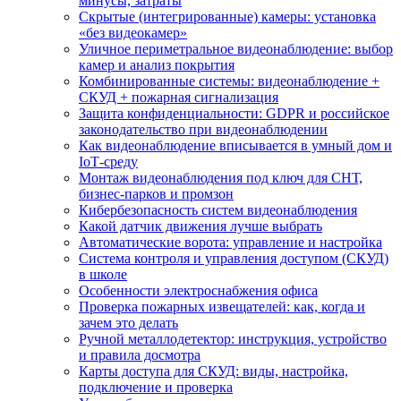
минусы, затраты
Скрытые (интегрированные) камеры: установка
«без видеокамер»
Уличное периметральное видеонаблюдение: выбор
камер и анализ покрытия
Комбинированные системы: видеонаблюдение +
СКУД + пожарная сигнализация
Защита конфиденциальности: GDPR и российское
законодательство при видеонаблюдении
Как видеонаблюдение вписывается в умный дом и
IoT‑среду
Монтаж видеонаблюдения под ключ для СНТ,
бизнес‑парков и промзон
Кибербезопасность систем видеонаблюдения
Какой датчик движения лучше выбрать
Автоматические ворота: управление и настройка
Система контроля и управления доступом (СКУД)
в школе
Особенности электроснабжения офиса
Проверка пожарных извещателей: как, когда и
зачем это делать
Ручной металлодетектор: инструкция, устройство
и правила досмотра
Карты доступа для СКУД: виды, настройка,
подключение и проверка