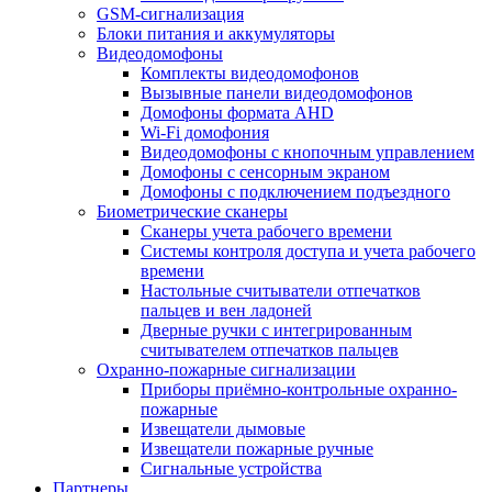
GSM-сигнализация
Блоки питания и аккумуляторы
Видеодомофоны
Комплекты видеодомофонов
Вызывные панели видеодомофонов
Домофоны формата AHD
Wi-Fi домофония
Видеодомофоны с кнопочным управлением
Домофоны с сенсорным экраном
Домофоны с подключением подъездного
Биометрические сканеры
Сканеры учета рабочего времени
Системы контроля доступа и учета рабочего
времени
Настольные считыватели отпечатков
пальцев и вен ладоней
Дверные ручки с интегрированным
считывателем отпечатков пальцев
Охранно-пожарные сигнализации
Приборы приёмно-контрольные охранно-
пожарные
Извещатели дымовые
Извещатели пожарные ручные
Сигнальные устройства
Партнеры