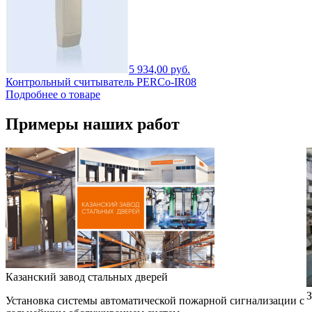
5 934,00 руб.
Контрольный считыватель PERCo-IR08
Подробнее о товаре
Примеры наших работ
Казанский завод стальных дверей
З
Установка системы автоматической пожарной сигнализации с