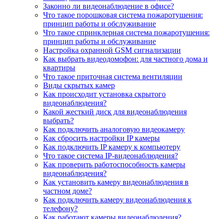
Законно ли видеонаблюдение в офисе?
Что такое порошковая система пожаротушения:
принцип работы и обслуживание
Что такое спринклерная система пожаротушения:
принцип работы и обслуживание
Настройка охранной GSM сигнализации
Как выбрать видеодомофон: для частного дома и
квартиры
Что такое приточная система вентиляции
Виды скрытых камер
Как происходит установка скрытого
видеонаблюдения?
Какой жесткий диск для видеонаблюдения
выбрать?
Как подключить аналоговую видеокамеру
Как сбросить настройки IP камеры
Как подключить IP камеру к компьютеру
Что такое система IP-видеонаблюдения?
Как проверить работоспособность камеры
видеонаблюдения?
Как установить камеру видеонаблюдения в
частном доме?
Как подключить камеру видеонаблюдения к
телефону?
Как работают камеры видеонаблюдения?