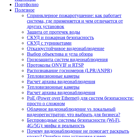
Портфолио
Полезное
Спринклерное пожаротушение: как работает
система, где применяется и чем отличается от
других установок
Защита от протечек воды
СКУД и пожарная безопасность
СКУД с турникетами
Отказоустойчивое видеонаблюдение
Выбор объектива и угла обзора
Грозозащита систем видеонаблюдения
Протоколы ONVIF и RTSP
Распознавание госномеров (LPR/ANPR)
Тепловизионные камеры
Расчет архива видеонаблюдения
Тепловизионные камеры
Расчет архива видеонаблюдения
PoE (Power over Ethernet) для систем безопасности:
просто о сложном
Облачное видеонаблюдение vs локальный
видеорегистратор: что выбрать для бизнеса?
Беспроводные системы безопасности (Wi-Fi,
4G/5G): мифы и реальность
Почему видеонаблюдение не помогает раскрыть
кражу? Ошибки при установке камер