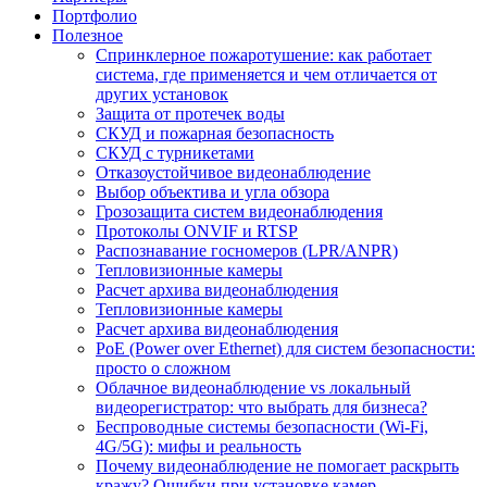
Портфолио
Полезное
Спринклерное пожаротушение: как работает
система, где применяется и чем отличается от
других установок
Защита от протечек воды
СКУД и пожарная безопасность
СКУД с турникетами
Отказоустойчивое видеонаблюдение
Выбор объектива и угла обзора
Грозозащита систем видеонаблюдения
Протоколы ONVIF и RTSP
Распознавание госномеров (LPR/ANPR)
Тепловизионные камеры
Расчет архива видеонаблюдения
Тепловизионные камеры
Расчет архива видеонаблюдения
PoE (Power over Ethernet) для систем безопасности:
просто о сложном
Облачное видеонаблюдение vs локальный
видеорегистратор: что выбрать для бизнеса?
Беспроводные системы безопасности (Wi-Fi,
4G/5G): мифы и реальность
Почему видеонаблюдение не помогает раскрыть
кражу? Ошибки при установке камер