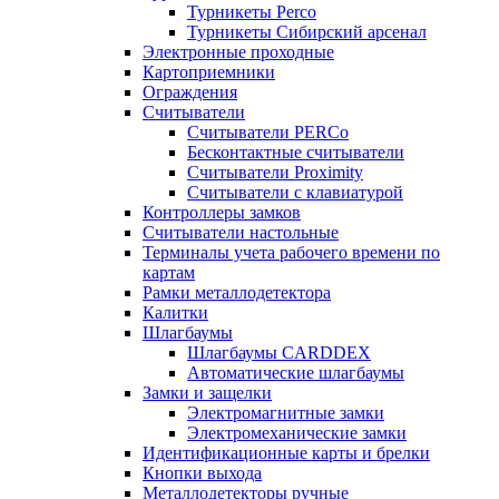
Турникеты Perco
Турникеты Сибирский арсенал
Электронные проходные
Картоприемники
Ограждения
Считыватели
Считыватели PERCo
Бесконтактные считыватели
Считыватели Proximity
Считыватели с клавиатурой
Контроллеры замков
Считыватели настольные
Терминалы учета рабочего времени по
картам
Рамки металлодетектора
Калитки
Шлагбаумы
Шлагбаумы CARDDEX
Автоматические шлагбаумы
Замки и защелки
Электромагнитные замки
Электромеханические замки
Идентификационные карты и брелки
Кнопки выхода
Металлодетекторы ручные