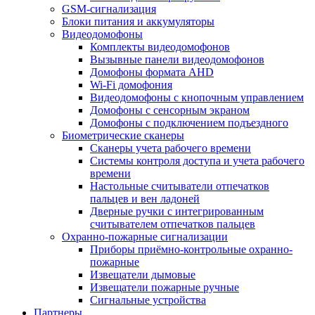
GSM-сигнализация
Блоки питания и аккумуляторы
Видеодомофоны
Комплекты видеодомофонов
Вызывные панели видеодомофонов
Домофоны формата AHD
Wi-Fi домофония
Видеодомофоны с кнопочным управлением
Домофоны с сенсорным экраном
Домофоны с подключением подъездного
Биометрические сканеры
Сканеры учета рабочего времени
Системы контроля доступа и учета рабочего
времени
Настольные считыватели отпечатков
пальцев и вен ладоней
Дверные ручки с интегрированным
считывателем отпечатков пальцев
Охранно-пожарные сигнализации
Приборы приёмно-контрольные охранно-
пожарные
Извещатели дымовые
Извещатели пожарные ручные
Сигнальные устройства
Партнеры