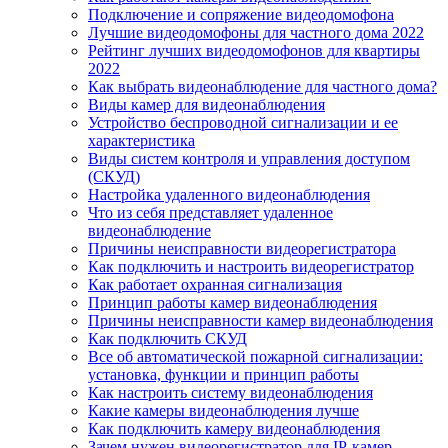
Подключение и сопряжение видеодомофона
Лучшие видеодомофоны для частного дома 2022
Рейтинг лучших видеодомофонов для квартиры
2022
Как выбрать видеонаблюдение для частного дома?
Виды камер для видеонаблюдения
Устройство беспроводной сигнализации и ее
характеристика
Виды систем контроля и управления доступом
(СКУД)
Настройка удаленного видеонаблюдения
Что из себя представляет удаленное
видеонаблюдение
Причины неисправности видеорегистратора
Как подключить и настроить видеорегистратор
Как работает охранная сигнализация
Принцип работы камер видеонаблюдения
Причины неисправности камер видеонаблюдения
Как подключить СКУД
Все об автоматической пожарной сигнализации:
установка, функции и принцип работы
Как настроить систему видеонаблюдения
Какие камеры видеонаблюдения лучше
Как подключить камеру видеонаблюдения
Зачем нужен видеорегистратор для IP-камер