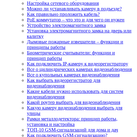
Настройка сетевого оборудования
Можно ли устанавливать камеру в подъезде?
Как правильно проложить кабель?
PoE коммутатор – что это и для чего он нужен
Устройство электромагнитного замка
Установка электромагнитного замка на дверь или
калитку
Дымовые пожарные извещатели – функции и
принципы работы
Биометрические считыватели: функции и
принцип работы
Как подключить IP-камеру к видеорегистратору
Все о цилиндрических камерах видеонаблюдения
Все о купольных камерах видеонаблюдения
Как выбрать видеорегистратор для
видеонаблюдения
Какие кабели нужно использовать для систем
видеонаблюдения
Какой роутер выбрать для видеонаблюдения
Какую камеру видеонаблюдения выбрать для
улицы
Рамки металлодетектора: принцип работы,
установка и настройка
ТОП-10 GSM-сигнализаций для дома и дач
Как подключить GSM-сигнализацию?