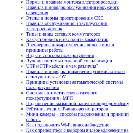
Нормы и правила монтажа электропроводки
Правила и порядок обслуживания наружного
освещения
Этапы и нормы проектирования СКС
Правила обслуживания и эксплуатации
электроустановок
Типы и виды сетевых коммутаторов
Как установить и настроить коммутатор
Дренчерное пожаротушение: виды, типы и
принципы работы
Виды и способы пожаротушения
Лучшие системы пожарной сигнализации
UTP и FTP кабели: в чем различия?
Правила и порядок применения углекислотного
огнетушителя – ОУ
Принципы установки автоматической системы
пожаротушения
Система автоматического газового
пожаротушения - МГП
Подключение вызывной панели к видеодомофону
Рейтинг лучших IP-видеорегистраторов
Мини-камеры – способы подключения и принцип
работы
Как подключить Wi-Fi видеонаблюдение
Как определиться с выбором видеонаблюдения на