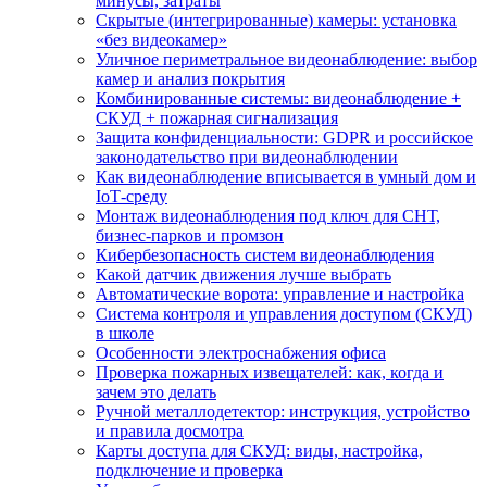
минусы, затраты
Скрытые (интегрированные) камеры: установка
«без видеокамер»
Уличное периметральное видеонаблюдение: выбор
камер и анализ покрытия
Комбинированные системы: видеонаблюдение +
СКУД + пожарная сигнализация
Защита конфиденциальности: GDPR и российское
законодательство при видеонаблюдении
Как видеонаблюдение вписывается в умный дом и
IoT‑среду
Монтаж видеонаблюдения под ключ для СНТ,
бизнес‑парков и промзон
Кибербезопасность систем видеонаблюдения
Какой датчик движения лучше выбрать
Автоматические ворота: управление и настройка
Система контроля и управления доступом (СКУД)
в школе
Особенности электроснабжения офиса
Проверка пожарных извещателей: как, когда и
зачем это делать
Ручной металлодетектор: инструкция, устройство
и правила досмотра
Карты доступа для СКУД: виды, настройка,
подключение и проверка