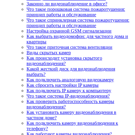
Законно ли видеонаблюдение в офисе?
Что такое порошковая система пожаротушения:
принцип работы и обслуживание
Что такое спринклерная система пожаротушения:
принцип работы и обслуживание
Настройка охранной GSM сигнализации
Как выбрать видеодомофон: для частного дома и
квартиры
Что такое приточная система вентиляции
Виды скрытых камер
Как происходит установка скрытого
видеонаблюдения?
Какой жесткий диск для видеонаблюдения
выбрать?
Как подключить аналоговую видеокамеру
Как сбросить настройки IP камеры
Как подключить IP камеру к компьютеру
Что такое система IP-видеонаблюдения?
Как проверить работоспособность камеры
видеонаблюдения?
Как установить камеру видеонаблюдения в
частном доме?
Как подключить камеру видеонаблюдения к
телефону?
Как работают камеры видеонаблюдения?