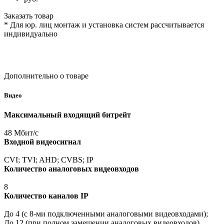
Заказать товар
* Для юр. лиц монтаж и установка систем рассчитывается
индивидуально
Дополнительно о товаре
Видео
Максимальный входящий битрейт
48 Мбит/с
Входной видеосигнал
CVI; TVI; AHD; CVBS; IP
Количество аналоговых видеовходов
8
Количество каналов IP
До 4
(с
8-ми подключенными аналоговыми видеовходами);
До 12
(при
полном замещении аналоговых видеовходов)