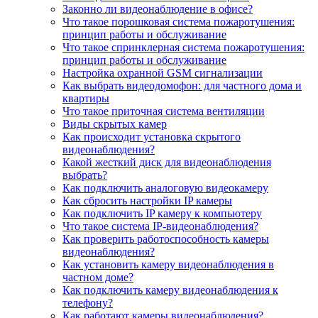
Законно ли видеонаблюдение в офисе?
Что такое порошковая система пожаротушения:
принцип работы и обслуживание
Что такое спринклерная система пожаротушения:
принцип работы и обслуживание
Настройка охранной GSM сигнализации
Как выбрать видеодомофон: для частного дома и
квартиры
Что такое приточная система вентиляции
Виды скрытых камер
Как происходит установка скрытого
видеонаблюдения?
Какой жесткий диск для видеонаблюдения
выбрать?
Как подключить аналоговую видеокамеру
Как сбросить настройки IP камеры
Как подключить IP камеру к компьютеру
Что такое система IP-видеонаблюдения?
Как проверить работоспособность камеры
видеонаблюдения?
Как установить камеру видеонаблюдения в
частном доме?
Как подключить камеру видеонаблюдения к
телефону?
Как работают камеры видеонаблюдения?