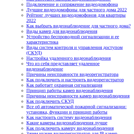
Подключение и сопряжение видеодомофона
Лучшие видеодомофоны для частного дома 2022
Рейтинг лучших видеодомофонов для квартиры
2022
Как выбрать видеонаблюдение для частного дома?
Виды камер для видеонаблюдения
Устройство беспроводной сигнализации и ее
характеристика
Виды систем контроля и управления доступом
(СКУД)
Настройка удаленного видеонаблюдения
Что из себя представляет удаленное
видеонаблюдение
Причины неисправности видеорегистратора
Как подключить и настроить видеорегистратор
Как работает охранная сигнализация
Принцип работы камер видеонаблюдения
Причины неисправности камер видеонаблюдения
Как подключить СКУД
Все об автоматической пожарной сигнализации:
установка, функции и принцип работы
Как настроить систему видеонаблюдения
Какие камеры видеонаблюдения лучше
Как подключить камеру видеонаблюдения
Зачем нужен видеорегистратор для IP-камер