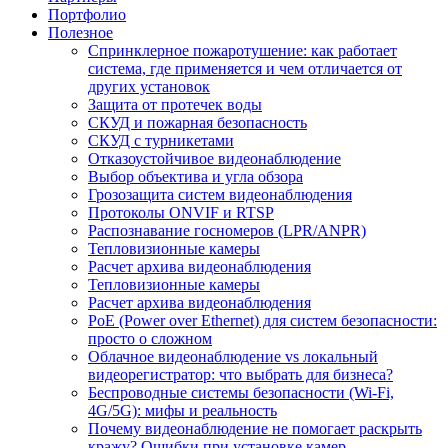
Портфолио
Полезное
Спринклерное пожаротушение: как работает
система, где применяется и чем отличается от
других установок
Защита от протечек воды
СКУД и пожарная безопасность
СКУД с турникетами
Отказоустойчивое видеонаблюдение
Выбор объектива и угла обзора
Грозозащита систем видеонаблюдения
Протоколы ONVIF и RTSP
Распознавание госномеров (LPR/ANPR)
Тепловизионные камеры
Расчет архива видеонаблюдения
Тепловизионные камеры
Расчет архива видеонаблюдения
PoE (Power over Ethernet) для систем безопасности:
просто о сложном
Облачное видеонаблюдение vs локальный
видеорегистратор: что выбрать для бизнеса?
Беспроводные системы безопасности (Wi-Fi,
4G/5G): мифы и реальность
Почему видеонаблюдение не помогает раскрыть
кражу? Ошибки при установке камер