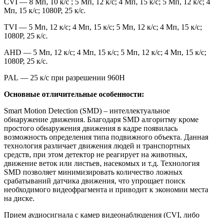
CVI — 8 Мп, 10 к/с ; 5 Мп, 12 к/с; 4 Мп, 15 к/с; 5 Мп, 12 к/с; 4
Мп, 15 к/с; 1080Р, 25 к/с.
TVI — 5 Мп, 12 к/с; 4 Мп, 15 к/с; 5 Мп, 12 к/с; 4 Мп, 15 к/с;
1080Р, 25 к/с.
AHD — 5 Мп, 12 к/с; 4 Мп, 15 к/с; 5 Мп, 12 к/с; 4 Мп, 15 к/с;
1080Р, 25 к/с.
PAL — 25 к/с при разрешении 960H
Основные отличительные особенности:
Smart Motion Detection
(SMD
) – интеллектуальное
обнаружение движения. Благодаря SMD алгоритму кроме
простого обнаружения движения в кадре появилась
возможность определения типа подвижного объекта. Данная
технология различает движения людей и транспортных
средств, при этом детектор не реагирует на животных,
движение веток или листьев, насекомых и т.д. Технология
SMD позволяет минимизировать количество ложных
срабатываний датчика движения, что упрощает поиск
необходимого видеофрагмента и приводит к экономии места
на диске.
Прием аудиосигнала с камер видеонаблюдения
(CVI
, либо