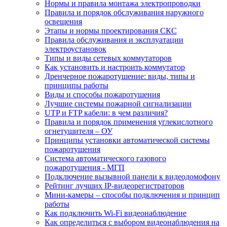
Нормы и правила монтажа электропроводки
Правила и порядок обслуживания наружного
освещения
Этапы и нормы проектирования СКС
Правила обслуживания и эксплуатации
электроустановок
Типы и виды сетевых коммутаторов
Как установить и настроить коммутатор
Дренчерное пожаротушение: виды, типы и
принципы работы
Виды и способы пожаротушения
Лучшие системы пожарной сигнализации
UTP и FTP кабели: в чем различия?
Правила и порядок применения углекислотного
огнетушителя – ОУ
Принципы установки автоматической системы
пожаротушения
Система автоматического газового
пожаротушения - МГП
Подключение вызывной панели к видеодомофону
Рейтинг лучших IP-видеорегистраторов
Мини-камеры – способы подключения и принцип
работы
Как подключить Wi-Fi видеонаблюдение
Как определиться с выбором видеонаблюдения на