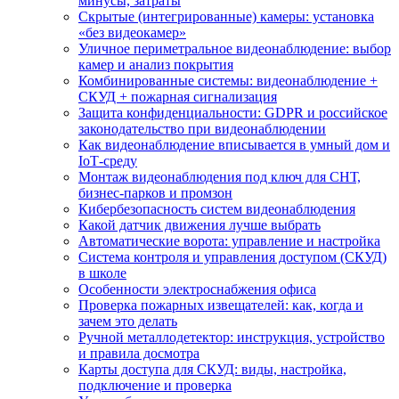
минусы, затраты
Скрытые (интегрированные) камеры: установка
«без видеокамер»
Уличное периметральное видеонаблюдение: выбор
камер и анализ покрытия
Комбинированные системы: видеонаблюдение +
СКУД + пожарная сигнализация
Защита конфиденциальности: GDPR и российское
законодательство при видеонаблюдении
Как видеонаблюдение вписывается в умный дом и
IoT‑среду
Монтаж видеонаблюдения под ключ для СНТ,
бизнес‑парков и промзон
Кибербезопасность систем видеонаблюдения
Какой датчик движения лучше выбрать
Автоматические ворота: управление и настройка
Система контроля и управления доступом (СКУД)
в школе
Особенности электроснабжения офиса
Проверка пожарных извещателей: как, когда и
зачем это делать
Ручной металлодетектор: инструкция, устройство
и правила досмотра
Карты доступа для СКУД: виды, настройка,
подключение и проверка