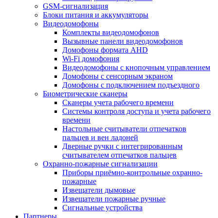
GSM-сигнализация
Блоки питания и аккумуляторы
Видеодомофоны
Комплекты видеодомофонов
Вызывные панели видеодомофонов
Домофоны формата AHD
Wi-Fi домофония
Видеодомофоны с кнопочным управлением
Домофоны с сенсорным экраном
Домофоны с подключением подъездного
Биометрические сканеры
Сканеры учета рабочего времени
Системы контроля доступа и учета рабочего
времени
Настольные считыватели отпечатков
пальцев и вен ладоней
Дверные ручки с интегрированным
считывателем отпечатков пальцев
Охранно-пожарные сигнализации
Приборы приёмно-контрольные охранно-
пожарные
Извещатели дымовые
Извещатели пожарные ручные
Сигнальные устройства
Партнеры