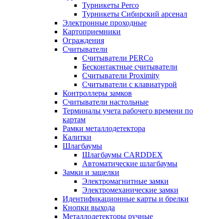
Турникеты Perco
Турникеты Сибирский арсенал
Электронные проходные
Картоприемники
Ограждения
Считыватели
Считыватели PERCo
Бесконтактные считыватели
Считыватели Proximity
Считыватели с клавиатурой
Контроллеры замков
Считыватели настольные
Терминалы учета рабочего времени по
картам
Рамки металлодетектора
Калитки
Шлагбаумы
Шлагбаумы CARDDEX
Автоматические шлагбаумы
Замки и защелки
Электромагнитные замки
Электромеханические замки
Идентификационные карты и брелки
Кнопки выхода
Металлодетекторы ручные