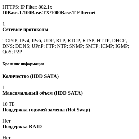
HTTPS; IP Filter; 802.1x
10Base-T/100Base-TX/1000Base-T Ethernet
1
Сетевые протоколы
TCP/IP; IPv4; IPv6; UDP; RTP; RTCP; RTSP; HTTP; DHCP;
DNS; DDNS; UPnP; FTP; NTP; SNMP; SMTP; ICMP; IGMP;
QoS; P2P
Хранение информации
Количество
(HDD
SATA)
1
Максимальный объем
(HDD
SATA)
10 ТБ
Поддержка горячей замены
(Hot
Swap)
Нет
Поддержка RAID
Нет