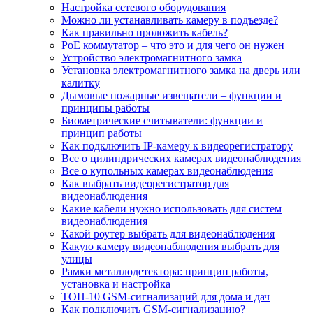
Настройка сетевого оборудования
Можно ли устанавливать камеру в подъезде?
Как правильно проложить кабель?
PoE коммутатор – что это и для чего он нужен
Устройство электромагнитного замка
Установка электромагнитного замка на дверь или
калитку
Дымовые пожарные извещатели – функции и
принципы работы
Биометрические считыватели: функции и
принцип работы
Как подключить IP-камеру к видеорегистратору
Все о цилиндрических камерах видеонаблюдения
Все о купольных камерах видеонаблюдения
Как выбрать видеорегистратор для
видеонаблюдения
Какие кабели нужно использовать для систем
видеонаблюдения
Какой роутер выбрать для видеонаблюдения
Какую камеру видеонаблюдения выбрать для
улицы
Рамки металлодетектора: принцип работы,
установка и настройка
ТОП-10 GSM-сигнализаций для дома и дач
Как подключить GSM-сигнализацию?