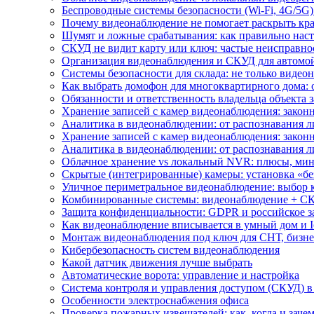
Беспроводные системы безопасности (Wi-Fi, 4G/5G)
Почему видеонаблюдение не помогает раскрыть кр
Шумят и ложные срабатывания: как правильно нас
СКУД не видит карту или ключ: частые неисправно
Организация видеонаблюдения и СКУД для автомой
Системы безопасности для склада: не только видеон
Как выбрать домофон для многоквартирного дома: 
Обязанности и ответственность владельца объекта 
Хранение записей с камер видеонаблюдения: законн
Аналитика в видеонаблюдении: от распознавания л
Хранение записей с камер видеонаблюдения: законн
Аналитика в видеонаблюдении: от распознавания л
Облачное хранение vs локальный NVR: плюсы, мин
Скрытые (интегрированные) камеры: установка «бе
Уличное периметральное видеонаблюдение: выбор 
Комбинированные системы: видеонаблюдение + СК
Защита конфиденциальности: GDPR и российское з
Как видеонаблюдение вписывается в умный дом и I
Монтаж видеонаблюдения под ключ для СНТ, бизне
Кибербезопасность систем видеонаблюдения
Какой датчик движения лучше выбрать
Автоматические ворота: управление и настройка
Система контроля и управления доступом (СКУД) в
Особенности электроснабжения офиса
Проверка пожарных извещателей: как, когда и зачем