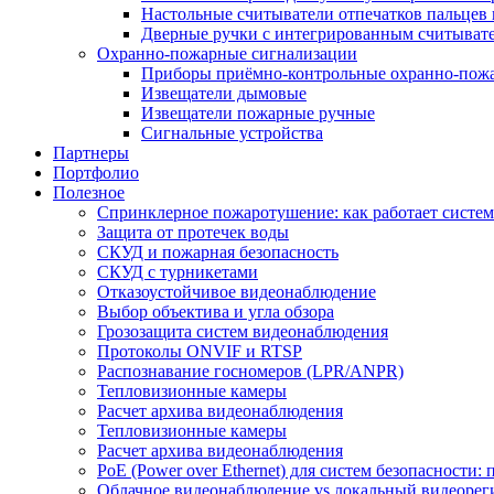
Настольные считыватели отпечатков пальцев 
Дверные ручки с интегрированным считывате
Охранно-пожарные сигнализации
Приборы приёмно-контрольные охранно-пож
Извещатели дымовые
Извещатели пожарные ручные
Сигнальные устройства
Партнеры
Портфолио
Полезное
Спринклерное пожаротушение: как работает система
Защита от протечек воды
СКУД и пожарная безопасность
СКУД с турникетами
Отказоустойчивое видеонаблюдение
Выбор объектива и угла обзора
Грозозащита систем видеонаблюдения
Протоколы ONVIF и RTSP
Распознавание госномеров (LPR/ANPR)
Тепловизионные камеры
Расчет архива видеонаблюдения
Тепловизионные камеры
Расчет архива видеонаблюдения
PoE (Power over Ethernet) для систем безопасности:
Облачное видеонаблюдение vs локальный видеорегис