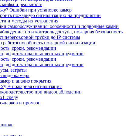
: мифы и реальность
ажу? Ошибки при установке камер
троить пожарную сигнализацию на предприятии
сти и методы их устранения
ки самообслуживания: особенности и подводные камни
аблюдение, но и контроль доступа, пожарная безопасность
от переговорной трубки до IP-системы
за работоспособность пожарной сигнализации
ость, сроки, рекомендации
иц до детектора оставленных предметов
ость, сроки, рекомендации
иц до детектора оставленных предметов
усы, затраты
з видеокамер»
камер и анализ покрытия
УД + пожарная сигнализация
аконодательство при видеонаблюдении
oT‑среду
с‑парков и промзон
 школе
 это делать