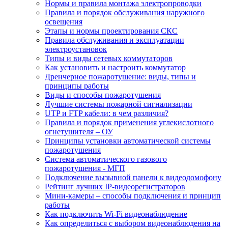
Нормы и правила монтажа электропроводки
Правила и порядок обслуживания наружного
освещения
Этапы и нормы проектирования СКС
Правила обслуживания и эксплуатации
электроустановок
Типы и виды сетевых коммутаторов
Как установить и настроить коммутатор
Дренчерное пожаротушение: виды, типы и
принципы работы
Виды и способы пожаротушения
Лучшие системы пожарной сигнализации
UTP и FTP кабели: в чем различия?
Правила и порядок применения углекислотного
огнетушителя – ОУ
Принципы установки автоматической системы
пожаротушения
Система автоматического газового
пожаротушения - МГП
Подключение вызывной панели к видеодомофону
Рейтинг лучших IP-видеорегистраторов
Мини-камеры – способы подключения и принцип
работы
Как подключить Wi-Fi видеонаблюдение
Как определиться с выбором видеонаблюдения на