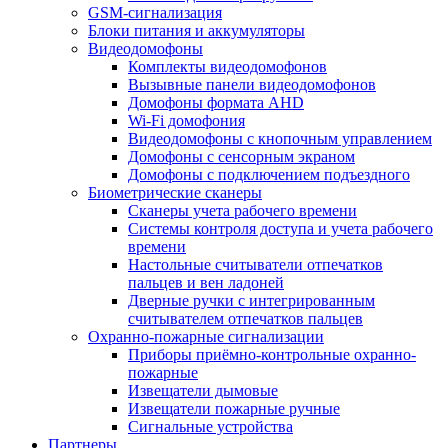
GSM-сигнализация
Блоки питания и аккумуляторы
Видеодомофоны
Комплекты видеодомофонов
Вызывные панели видеодомофонов
Домофоны формата AHD
Wi-Fi домофония
Видеодомофоны с кнопочным управлением
Домофоны с сенсорным экраном
Домофоны с подключением подъездного
Биометрические сканеры
Сканеры учета рабочего времени
Системы контроля доступа и учета рабочего
времени
Настольные считыватели отпечатков
пальцев и вен ладоней
Дверные ручки с интегрированным
считывателем отпечатков пальцев
Охранно-пожарные сигнализации
Приборы приёмно-контрольные охранно-
пожарные
Извещатели дымовые
Извещатели пожарные ручные
Сигнальные устройства
Партнеры