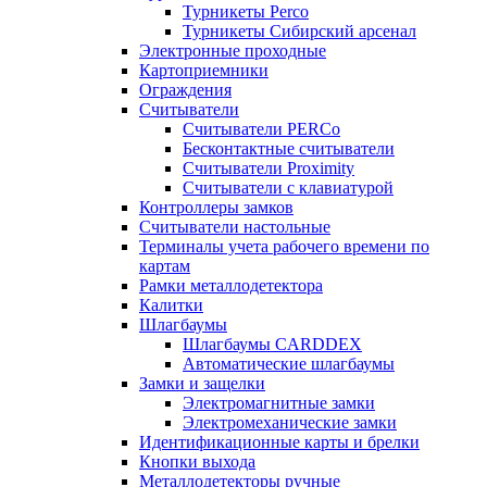
Турникеты Perco
Турникеты Сибирский арсенал
Электронные проходные
Картоприемники
Ограждения
Считыватели
Считыватели PERCo
Бесконтактные считыватели
Считыватели Proximity
Считыватели с клавиатурой
Контроллеры замков
Считыватели настольные
Терминалы учета рабочего времени по
картам
Рамки металлодетектора
Калитки
Шлагбаумы
Шлагбаумы CARDDEX
Автоматические шлагбаумы
Замки и защелки
Электромагнитные замки
Электромеханические замки
Идентификационные карты и брелки
Кнопки выхода
Металлодетекторы ручные