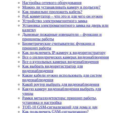
Настройка сетевого оборудования
Можно ли устанавливать камеру в подъезде?
Как правильно проложить кабель?
PoE коммутатор – что это и для чего он нужен
Устройство электромагнитного замка
Установка электромагнитного замка на дверь или
калитку
Дымовые пожарные извещатели – функции и
принципы работы
Биометрические считыватели: функции и
принцип работы
Как подключить IP-камеру к видеорегистратору
Все о цилиндрических камерах видеонаблюдения
Все о купольных камерах видеонаблюдения
Как выбрать видеорегистратор для
видеонаблюдения
Какие кабели нужно использовать для систем
видеонаблюдения
Какой роутер выбрать для видеонаблюдения
Какую камеру видеонаблюдения выбрать для
улицы
Рамки металлодетектора: принцип работы,
установка и настройка
ТОП-10 GSM-сигнализаций для дома и дач
Как подключить GSM-сигнализацию?