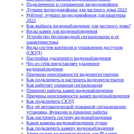
Подключение и сопряжение видеодомофона
Лучшие видеодомофоны для частного дома 2022
Рейтинг лучших видеодомофонов для квартиры
2022
Как выбрать видеонаблюдение для частного дома?
Виды камер для видеонаблюдения
Устройство беспроводной сигнализации и ее
характеристика
Виды систем контроля и управления доступом
(СКУД)
Настройка удаленного видеонаблюдения
Что из себя представляет удаленное
видеонаблюдение
Причины неисправности видеорегистратора
Как подключить и настроить видеорегистратор
Как работает охранная сигнализация
Принцип работы камер видеонаблюдения
Причины неисправности камер видеонаблюдения
Как подключить СКУД
Все об автоматической пожарной сигнализации:
установка, функции и принцип работы
Как настроить систему видеонаблюдения
Какие камеры видеонаблюдения лучше
Как подключить камеру видеонаблюдения
Зачем нужен видеорегистратор для IP-камер