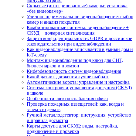
минусы, затраты
Скрытые (интегрированные) камеры: установка
«без видеокамер»
Уличное периметральное видеонаблюдение: выбор
камер и анализ покрытия
Комбинированные системы: видеонаблюдение +
СКУД + пожарная сигнализация
Защита конфиденциальности: GDPR и российское
законодательство при видеонаблюдении
Как видеонаблюдение вписывается в умный дом и
IoT‑среду
Монтаж видеонаблюдения под ключ для СНТ,
бизнес‑парков и промзон
Кибербезопасность систем видеонаблюдения
Какой датчик движения лучше выбрать
Автоматические ворота: управление и настройка
Система контроля и управления доступом (СКУД)
в школе
Особенности электроснабжения офиса
Проверка пожарных извещателей: как, когда и
зачем это делать
Ручной металлодетектор: инструкция, устройство
и правила досмотра
Карты доступа для СКУД: виды, настройка,
подключение и проверка