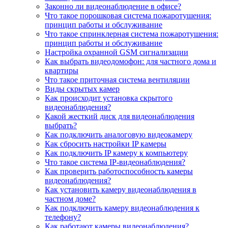
Законно ли видеонаблюдение в офисе?
Что такое порошковая система пожаротушения:
принцип работы и обслуживание
Что такое спринклерная система пожаротушения:
принцип работы и обслуживание
Настройка охранной GSM сигнализации
Как выбрать видеодомофон: для частного дома и
квартиры
Что такое приточная система вентиляции
Виды скрытых камер
Как происходит установка скрытого
видеонаблюдения?
Какой жесткий диск для видеонаблюдения
выбрать?
Как подключить аналоговую видеокамеру
Как сбросить настройки IP камеры
Как подключить IP камеру к компьютеру
Что такое система IP-видеонаблюдения?
Как проверить работоспособность камеры
видеонаблюдения?
Как установить камеру видеонаблюдения в
частном доме?
Как подключить камеру видеонаблюдения к
телефону?
Как работают камеры видеонаблюдения?