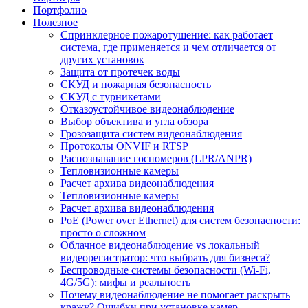
Портфолио
Полезное
Спринклерное пожаротушение: как работает
система, где применяется и чем отличается от
других установок
Защита от протечек воды
СКУД и пожарная безопасность
СКУД с турникетами
Отказоустойчивое видеонаблюдение
Выбор объектива и угла обзора
Грозозащита систем видеонаблюдения
Протоколы ONVIF и RTSP
Распознавание госномеров (LPR/ANPR)
Тепловизионные камеры
Расчет архива видеонаблюдения
Тепловизионные камеры
Расчет архива видеонаблюдения
PoE (Power over Ethernet) для систем безопасности:
просто о сложном
Облачное видеонаблюдение vs локальный
видеорегистратор: что выбрать для бизнеса?
Беспроводные системы безопасности (Wi-Fi,
4G/5G): мифы и реальность
Почему видеонаблюдение не помогает раскрыть
кражу? Ошибки при установке камер