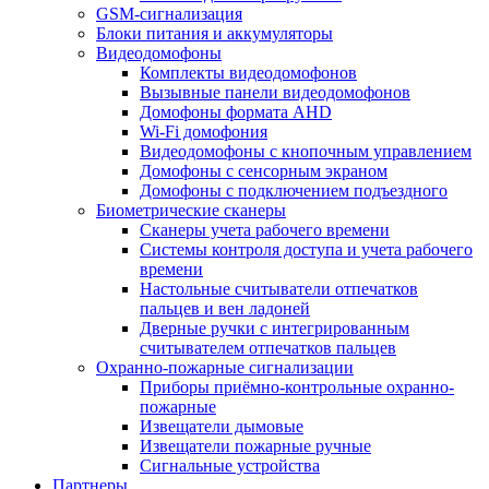
GSM-сигнализация
Блоки питания и аккумуляторы
Видеодомофоны
Комплекты видеодомофонов
Вызывные панели видеодомофонов
Домофоны формата AHD
Wi-Fi домофония
Видеодомофоны с кнопочным управлением
Домофоны с сенсорным экраном
Домофоны с подключением подъездного
Биометрические сканеры
Сканеры учета рабочего времени
Системы контроля доступа и учета рабочего
времени
Настольные считыватели отпечатков
пальцев и вен ладоней
Дверные ручки с интегрированным
считывателем отпечатков пальцев
Охранно-пожарные сигнализации
Приборы приёмно-контрольные охранно-
пожарные
Извещатели дымовые
Извещатели пожарные ручные
Сигнальные устройства
Партнеры