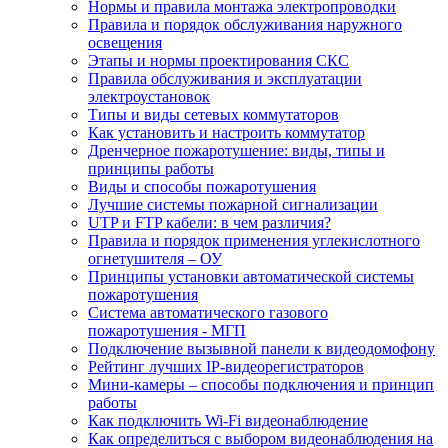
Нормы и правила монтажа электропроводки
Правила и порядок обслуживания наружного
освещения
Этапы и нормы проектирования СКС
Правила обслуживания и эксплуатации
электроустановок
Типы и виды сетевых коммутаторов
Как установить и настроить коммутатор
Дренчерное пожаротушение: виды, типы и
принципы работы
Виды и способы пожаротушения
Лучшие системы пожарной сигнализации
UTP и FTP кабели: в чем различия?
Правила и порядок применения углекислотного
огнетушителя – ОУ
Принципы установки автоматической системы
пожаротушения
Система автоматического газового
пожаротушения - МГП
Подключение вызывной панели к видеодомофону
Рейтинг лучших IP-видеорегистраторов
Мини-камеры – способы подключения и принцип
работы
Как подключить Wi-Fi видеонаблюдение
Как определиться с выбором видеонаблюдения на