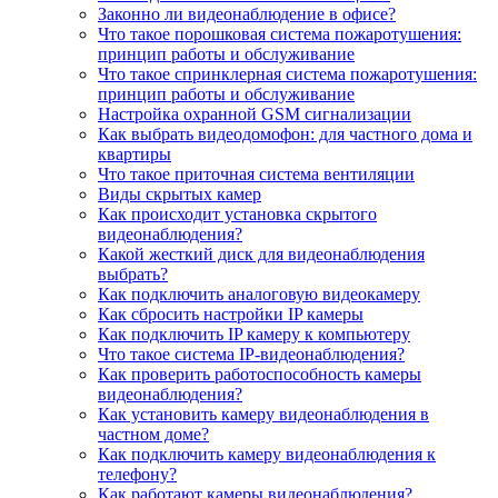
Законно ли видеонаблюдение в офисе?
Что такое порошковая система пожаротушения:
принцип работы и обслуживание
Что такое спринклерная система пожаротушения:
принцип работы и обслуживание
Настройка охранной GSM сигнализации
Как выбрать видеодомофон: для частного дома и
квартиры
Что такое приточная система вентиляции
Виды скрытых камер
Как происходит установка скрытого
видеонаблюдения?
Какой жесткий диск для видеонаблюдения
выбрать?
Как подключить аналоговую видеокамеру
Как сбросить настройки IP камеры
Как подключить IP камеру к компьютеру
Что такое система IP-видеонаблюдения?
Как проверить работоспособность камеры
видеонаблюдения?
Как установить камеру видеонаблюдения в
частном доме?
Как подключить камеру видеонаблюдения к
телефону?
Как работают камеры видеонаблюдения?