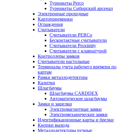
Турникеты Perco
Турникеты Сибирский арсенал
Электронные проходные
Картоприемники
Ограждения
Считыватели
Считыватели PERCo
Бесконтактные считыватели
Считыватели Proximity
Считыватели с клавиатурой
Контроллеры замков
Считыватели настольные
Терминалы учета рабочего времени по
картам
Рамки металлодетектора
Калитки
Шлагбаумы
Шлагбаумы CARDDEX
Автоматические шлагбаумы
Замки и защелки
Электромагнитные замки
Электромеханические замки
Идентификационные карты и брелки
Кнопки выхода
Металлодетекторы ручные