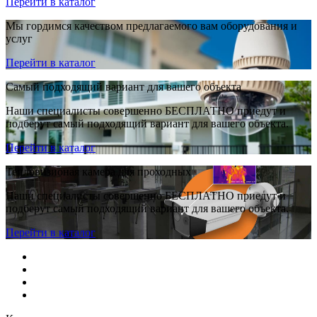
Перейти в каталог
Мы гордимся качеством предлагаемого вам оборудования и
услуг
Перейти в каталог
Самый подходящий вариант для вашего объекта
Наши специалисты совершенно БЕСПЛАТНО приедут и
подберут самый подходящий вариант для вашего объекта.
Перейти в каталог
Тепловизионая камера для проходных
Наши специалисты совершенно БЕСПЛАТНО приедут и
подберут самый подходящий вариант для вашего объекта.
Перейти в каталог