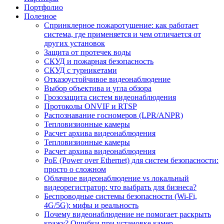
Портфолио
Полезное
Спринклерное пожаротушение: как работает
система, где применяется и чем отличается от
других установок
Защита от протечек воды
СКУД и пожарная безопасность
СКУД с турникетами
Отказоустойчивое видеонаблюдение
Выбор объектива и угла обзора
Грозозащита систем видеонаблюдения
Протоколы ONVIF и RTSP
Распознавание госномеров (LPR/ANPR)
Тепловизионные камеры
Расчет архива видеонаблюдения
Тепловизионные камеры
Расчет архива видеонаблюдения
PoE (Power over Ethernet) для систем безопасности:
просто о сложном
Облачное видеонаблюдение vs локальный
видеорегистратор: что выбрать для бизнеса?
Беспроводные системы безопасности (Wi-Fi,
4G/5G): мифы и реальность
Почему видеонаблюдение не помогает раскрыть
кражу? Ошибки при установке камер