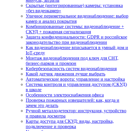
минусы, затраты
Скрытые (интегрированные) камеры: установка
«без видеокамер»
Уличное периметральное видеонаблюдение: выбор
камер и анализ покрытия
Комбинированные системы: видеонаблюдение +
СКУД + пожарная сигнализация
Защита конфиденциальности: GDPR и российское
законодательство при видеонаблюдении
Как видеонаблюдение вписывается в умный дом и
IoT‑среду
Монтаж видеонаблюдения под ключ для СНТ,
бизнес‑парков и промзон
Кибербезопасность систем видеонаблюдения
Какой датчик движения лучше выбрать
Автоматические ворота: управление и настройка
Система контроля и управления доступом (СКУД)
в школе
Особенности электроснабжения офиса
Проверка пожарных извещателей: как, когда и
зачем это делать
Ручной металлодетектор: инструкция, устройство
и правила досмотра
Карты доступа для СКУД: виды, настройка,
подключение и проверка