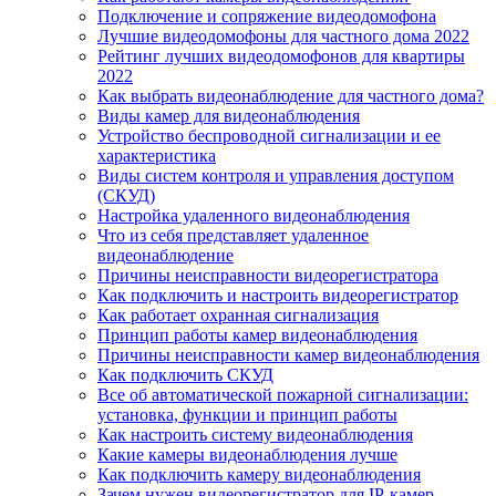
Подключение и сопряжение видеодомофона
Лучшие видеодомофоны для частного дома 2022
Рейтинг лучших видеодомофонов для квартиры
2022
Как выбрать видеонаблюдение для частного дома?
Виды камер для видеонаблюдения
Устройство беспроводной сигнализации и ее
характеристика
Виды систем контроля и управления доступом
(СКУД)
Настройка удаленного видеонаблюдения
Что из себя представляет удаленное
видеонаблюдение
Причины неисправности видеорегистратора
Как подключить и настроить видеорегистратор
Как работает охранная сигнализация
Принцип работы камер видеонаблюдения
Причины неисправности камер видеонаблюдения
Как подключить СКУД
Все об автоматической пожарной сигнализации:
установка, функции и принцип работы
Как настроить систему видеонаблюдения
Какие камеры видеонаблюдения лучше
Как подключить камеру видеонаблюдения
Зачем нужен видеорегистратор для IP-камер