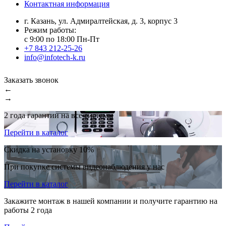
Контактная информация
г. Казань, ул. Адмиралтейская, д. 3, корпус 3
Режим работы:
с 9:00 по 18:00 Пн-Пт
+7 843 212-25-26
info@infotech-k.ru
Заказать звонок
←
→
2 года гарантии на все системы
Перейти в каталог
Cкидка на установку 10%
При покупке системы видеонаблюдения у нас
Перейти в каталог
Закажите монтаж в нашей компании и получите гарантию на
работы 2 года