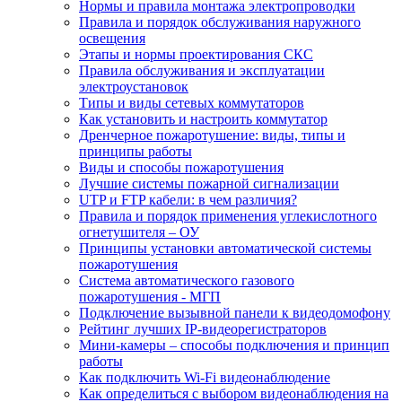
Нормы и правила монтажа электропроводки
Правила и порядок обслуживания наружного
освещения
Этапы и нормы проектирования СКС
Правила обслуживания и эксплуатации
электроустановок
Типы и виды сетевых коммутаторов
Как установить и настроить коммутатор
Дренчерное пожаротушение: виды, типы и
принципы работы
Виды и способы пожаротушения
Лучшие системы пожарной сигнализации
UTP и FTP кабели: в чем различия?
Правила и порядок применения углекислотного
огнетушителя – ОУ
Принципы установки автоматической системы
пожаротушения
Система автоматического газового
пожаротушения - МГП
Подключение вызывной панели к видеодомофону
Рейтинг лучших IP-видеорегистраторов
Мини-камеры – способы подключения и принцип
работы
Как подключить Wi-Fi видеонаблюдение
Как определиться с выбором видеонаблюдения на