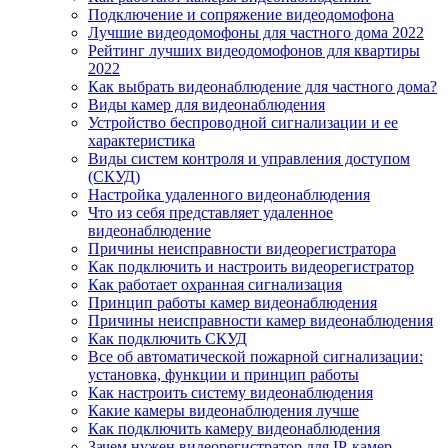
Подключение и сопряжение видеодомофона
Лучшие видеодомофоны для частного дома 2022
Рейтинг лучших видеодомофонов для квартиры
2022
Как выбрать видеонаблюдение для частного дома?
Виды камер для видеонаблюдения
Устройство беспроводной сигнализации и ее
характеристика
Виды систем контроля и управления доступом
(СКУД)
Настройка удаленного видеонаблюдения
Что из себя представляет удаленное
видеонаблюдение
Причины неисправности видеорегистратора
Как подключить и настроить видеорегистратор
Как работает охранная сигнализация
Принцип работы камер видеонаблюдения
Причины неисправности камер видеонаблюдения
Как подключить СКУД
Все об автоматической пожарной сигнализации:
установка, функции и принцип работы
Как настроить систему видеонаблюдения
Какие камеры видеонаблюдения лучше
Как подключить камеру видеонаблюдения
Зачем нужен видеорегистратор для IP-камер