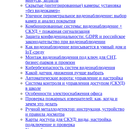
минусы, затраты
Скрытые (интегрированные) камеры: установка
«без видеокамер»
Уличное периметральное видеонаблюдение: выбор
камер и анализ покрытия
Комбинированные системы: видеонаблюдение +
СКУД + пожарная сигнализация
Защита конфиденциальности: GDPR и российское
законодательство при видеонаблюдении
Как видеонаблюдение вписывается в умный дом и
IoT‑среду
Монтаж видеонаблюдения под ключ для СНТ,
бизнес‑парков и промзон
Кибербезопасность систем видеонаблюдения
Какой датчик движения лучше выбрать
Автоматические ворота: управление и настройка
Система контроля и управления доступом (СКУД)
в школе
Особенности электроснабжения офиса
Проверка пожарных извещателей: как, когда и
зачем это делать
Ручной металлодетектор: инструкция, устройство
и правила досмотра
Карты доступа для СКУД: виды, настройка,
подключение и проверка