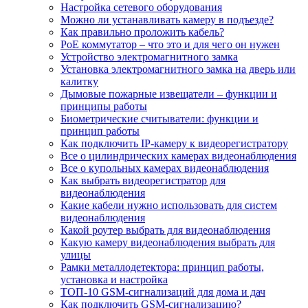
Настройка сетевого оборудования
Можно ли устанавливать камеру в подъезде?
Как правильно проложить кабель?
PoE коммутатор – что это и для чего он нужен
Устройство электромагнитного замка
Установка электромагнитного замка на дверь или
калитку
Дымовые пожарные извещатели – функции и
принципы работы
Биометрические считыватели: функции и
принцип работы
Как подключить IP-камеру к видеорегистратору
Все о цилиндрических камерах видеонаблюдения
Все о купольных камерах видеонаблюдения
Как выбрать видеорегистратор для
видеонаблюдения
Какие кабели нужно использовать для систем
видеонаблюдения
Какой роутер выбрать для видеонаблюдения
Какую камеру видеонаблюдения выбрать для
улицы
Рамки металлодетектора: принцип работы,
установка и настройка
ТОП-10 GSM-сигнализаций для дома и дач
Как подключить GSM-сигнализацию?