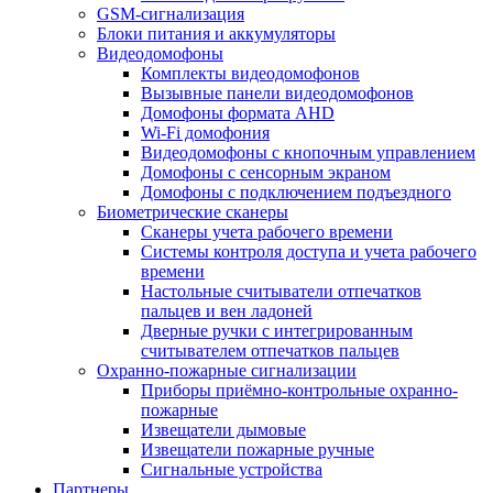
GSM-сигнализация
Блоки питания и аккумуляторы
Видеодомофоны
Комплекты видеодомофонов
Вызывные панели видеодомофонов
Домофоны формата AHD
Wi-Fi домофония
Видеодомофоны с кнопочным управлением
Домофоны с сенсорным экраном
Домофоны с подключением подъездного
Биометрические сканеры
Сканеры учета рабочего времени
Системы контроля доступа и учета рабочего
времени
Настольные считыватели отпечатков
пальцев и вен ладоней
Дверные ручки с интегрированным
считывателем отпечатков пальцев
Охранно-пожарные сигнализации
Приборы приёмно-контрольные охранно-
пожарные
Извещатели дымовые
Извещатели пожарные ручные
Сигнальные устройства
Партнеры