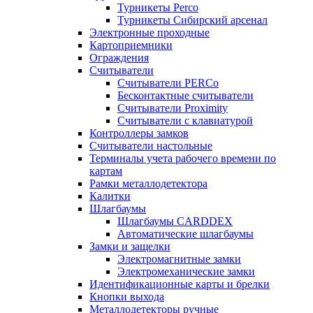
Турникеты Perco
Турникеты Сибирский арсенал
Электронные проходные
Картоприемники
Ограждения
Считыватели
Считыватели PERCo
Бесконтактные считыватели
Считыватели Proximity
Считыватели с клавиатурой
Контроллеры замков
Считыватели настольные
Терминалы учета рабочего времени по
картам
Рамки металлодетектора
Калитки
Шлагбаумы
Шлагбаумы CARDDEX
Автоматические шлагбаумы
Замки и защелки
Электромагнитные замки
Электромеханические замки
Идентификационные карты и брелки
Кнопки выхода
Металлодетекторы ручные