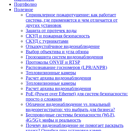
Портфолио
Полезное
Спринклерное пожаротушение: как работает
система, где применяется и чем отличается от
других установок
Защита от протечек воды
СКУД и пожарная безопасность
СКУД с турникетами
Отказоустойчивое видеонаблюдение
Выбор объектива и угла обзора
Грозозащита систем видеонаблюдения
Протоколы ONVIF и RTSP
Распознавание госномеров (LPR/ANPR)
Тепловизионные камеры
Расчет архива видеонаблюдения
Тепловизионные камеры
Расчет архива видеонаблюдения
PoE (Power over Ethernet) для систем безопасности:
просто о сложном
Облачное видеонаблюдение vs локальный
видеорегистратор: что выбрать для бизнеса?
Беспроводные системы безопасности (Wi-Fi,
4G/5G): мифы и реальность
Почему видеонаблюдение не помогает раскрыть
кражу? Ошибки при установке камер