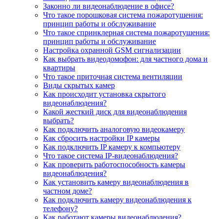
Законно ли видеонаблюдение в офисе?
Что такое порошковая система пожаротушения:
принцип работы и обслуживание
Что такое спринклерная система пожаротушения:
принцип работы и обслуживание
Настройка охранной GSM сигнализации
Как выбрать видеодомофон: для частного дома и
квартиры
Что такое приточная система вентиляции
Виды скрытых камер
Как происходит установка скрытого
видеонаблюдения?
Какой жесткий диск для видеонаблюдения
выбрать?
Как подключить аналоговую видеокамеру
Как сбросить настройки IP камеры
Как подключить IP камеру к компьютеру
Что такое система IP-видеонаблюдения?
Как проверить работоспособность камеры
видеонаблюдения?
Как установить камеру видеонаблюдения в
частном доме?
Как подключить камеру видеонаблюдения к
телефону?
Как работают камеры видеонаблюдения?