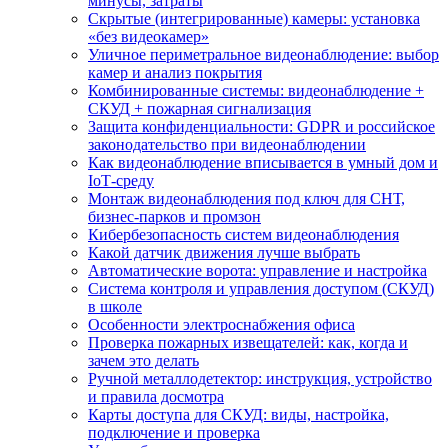
минусы, затраты
Скрытые (интегрированные) камеры: установка
«без видеокамер»
Уличное периметральное видеонаблюдение: выбор
камер и анализ покрытия
Комбинированные системы: видеонаблюдение +
СКУД + пожарная сигнализация
Защита конфиденциальности: GDPR и российское
законодательство при видеонаблюдении
Как видеонаблюдение вписывается в умный дом и
IoT‑среду
Монтаж видеонаблюдения под ключ для СНТ,
бизнес‑парков и промзон
Кибербезопасность систем видеонаблюдения
Какой датчик движения лучше выбрать
Автоматические ворота: управление и настройка
Система контроля и управления доступом (СКУД)
в школе
Особенности электроснабжения офиса
Проверка пожарных извещателей: как, когда и
зачем это делать
Ручной металлодетектор: инструкция, устройство
и правила досмотра
Карты доступа для СКУД: виды, настройка,
подключение и проверка