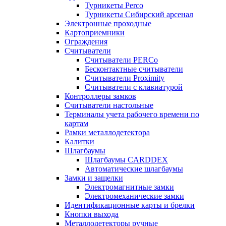
Турникеты Perco
Турникеты Сибирский арсенал
Электронные проходные
Картоприемники
Ограждения
Считыватели
Считыватели PERCo
Бесконтактные считыватели
Считыватели Proximity
Считыватели с клавиатурой
Контроллеры замков
Считыватели настольные
Терминалы учета рабочего времени по
картам
Рамки металлодетектора
Калитки
Шлагбаумы
Шлагбаумы CARDDEX
Автоматические шлагбаумы
Замки и защелки
Электромагнитные замки
Электромеханические замки
Идентификационные карты и брелки
Кнопки выхода
Металлодетекторы ручные