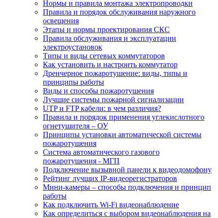
Нормы и правила монтажа электропроводки
Правила и порядок обслуживания наружного
освещения
Этапы и нормы проектирования СКС
Правила обслуживания и эксплуатации
электроустановок
Типы и виды сетевых коммутаторов
Как установить и настроить коммутатор
Дренчерное пожаротушение: виды, типы и
принципы работы
Виды и способы пожаротушения
Лучшие системы пожарной сигнализации
UTP и FTP кабели: в чем различия?
Правила и порядок применения углекислотного
огнетушителя – ОУ
Принципы установки автоматической системы
пожаротушения
Система автоматического газового
пожаротушения - МГП
Подключение вызывной панели к видеодомофону
Рейтинг лучших IP-видеорегистраторов
Мини-камеры – способы подключения и принцип
работы
Как подключить Wi-Fi видеонаблюдение
Как определиться с выбором видеонаблюдения на