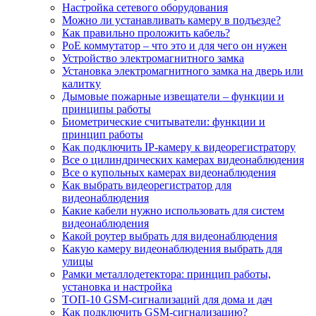
Настройка сетевого оборудования
Можно ли устанавливать камеру в подъезде?
Как правильно проложить кабель?
PoE коммутатор – что это и для чего он нужен
Устройство электромагнитного замка
Установка электромагнитного замка на дверь или
калитку
Дымовые пожарные извещатели – функции и
принципы работы
Биометрические считыватели: функции и
принцип работы
Как подключить IP-камеру к видеорегистратору
Все о цилиндрических камерах видеонаблюдения
Все о купольных камерах видеонаблюдения
Как выбрать видеорегистратор для
видеонаблюдения
Какие кабели нужно использовать для систем
видеонаблюдения
Какой роутер выбрать для видеонаблюдения
Какую камеру видеонаблюдения выбрать для
улицы
Рамки металлодетектора: принцип работы,
установка и настройка
ТОП-10 GSM-сигнализаций для дома и дач
Как подключить GSM-сигнализацию?