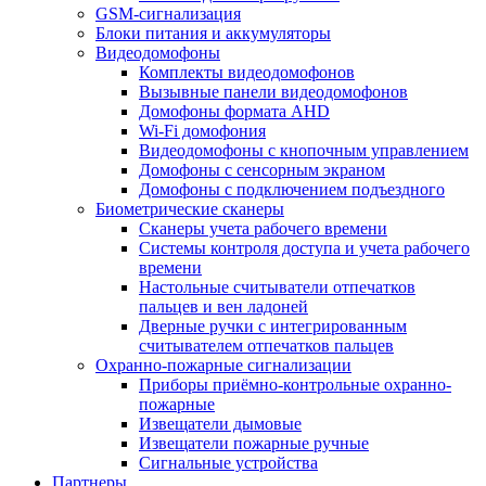
GSM-сигнализация
Блоки питания и аккумуляторы
Видеодомофоны
Комплекты видеодомофонов
Вызывные панели видеодомофонов
Домофоны формата AHD
Wi-Fi домофония
Видеодомофоны с кнопочным управлением
Домофоны с сенсорным экраном
Домофоны с подключением подъездного
Биометрические сканеры
Сканеры учета рабочего времени
Системы контроля доступа и учета рабочего
времени
Настольные считыватели отпечатков
пальцев и вен ладоней
Дверные ручки с интегрированным
считывателем отпечатков пальцев
Охранно-пожарные сигнализации
Приборы приёмно-контрольные охранно-
пожарные
Извещатели дымовые
Извещатели пожарные ручные
Сигнальные устройства
Партнеры