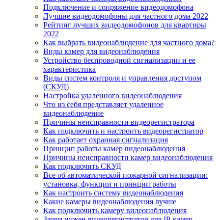
Подключение и сопряжение видеодомофона
Лучшие видеодомофоны для частного дома 2022
Рейтинг лучших видеодомофонов для квартиры
2022
Как выбрать видеонаблюдение для частного дома?
Виды камер для видеонаблюдения
Устройство беспроводной сигнализации и ее
характеристика
Виды систем контроля и управления доступом
(СКУД)
Настройка удаленного видеонаблюдения
Что из себя представляет удаленное
видеонаблюдение
Причины неисправности видеорегистратора
Как подключить и настроить видеорегистратор
Как работает охранная сигнализация
Принцип работы камер видеонаблюдения
Причины неисправности камер видеонаблюдения
Как подключить СКУД
Все об автоматической пожарной сигнализации:
установка, функции и принцип работы
Как настроить систему видеонаблюдения
Какие камеры видеонаблюдения лучше
Как подключить камеру видеонаблюдения
Зачем нужен видеорегистратор для IP-камер