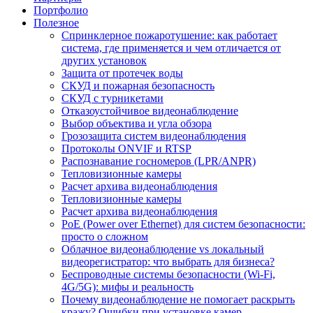
Портфолио
Полезное
Спринклерное пожаротушение: как работает
система, где применяется и чем отличается от
других установок
Защита от протечек воды
СКУД и пожарная безопасность
СКУД с турникетами
Отказоустойчивое видеонаблюдение
Выбор объектива и угла обзора
Грозозащита систем видеонаблюдения
Протоколы ONVIF и RTSP
Распознавание госномеров (LPR/ANPR)
Тепловизионные камеры
Расчет архива видеонаблюдения
Тепловизионные камеры
Расчет архива видеонаблюдения
PoE (Power over Ethernet) для систем безопасности:
просто о сложном
Облачное видеонаблюдение vs локальный
видеорегистратор: что выбрать для бизнеса?
Беспроводные системы безопасности (Wi-Fi,
4G/5G): мифы и реальность
Почему видеонаблюдение не помогает раскрыть
кражу? Ошибки при установке камер