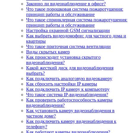
Законно ли видеонаблюдение в офисе?
Что такое порошковая система пожаротушения:
принцип работы и обслуживание
Что такое спринклерная система пожаротушения:
принцип работы и обслуживание
Настройка охранной GSM сигнализации
Как выбрать видеодомофон: для частного дома и
квартиры
Что такое приточная система вентиляции
Виды скрытых камер
Как происходит установка скрытого
видеонаблюдения?
Какой жесткий диск для видеонаблюдения
выбрать?
Как подключить аналоговую видеокамеру
Как сбросить настройки IP камеры
Как подключить IP камеру к компьютеру
Что такое система IP-видеонаблюдения?
Как проверить работоспособность камеры
видеонаблюдения?
Как установить камеру видеонаблюдения в
частном доме?
Как подключить камеру видеонаблюдения к
телефону?
Как работают камеры видеонаблюдения?