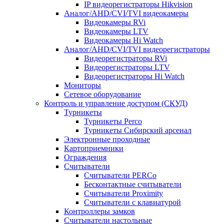
IP видеорегистраторы Hikvision
Аналог/AHD/CVI/TVI видеокамеры
Видеокамеры RVi
Видеокамеры LTV
Видеокамеры Hi Watch
Аналог/AHD/CVI/TVI видеорегистраторы
Видеорегистраторы RVi
Видеорегистраторы LTV
Видеорегистраторы Hi Watch
Мониторы
Сетевое оборудование
Контроль и управление доступом (СКУД)
Турникеты
Турникеты Perco
Турникеты Сибирский арсенал
Электронные проходные
Картоприемники
Ограждения
Считыватели
Считыватели PERCo
Бесконтактные считыватели
Считыватели Proximity
Считыватели с клавиатурой
Контроллеры замков
Считыватели настольные