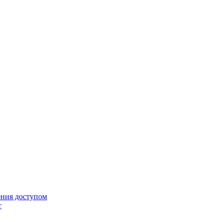
ения доступом
т