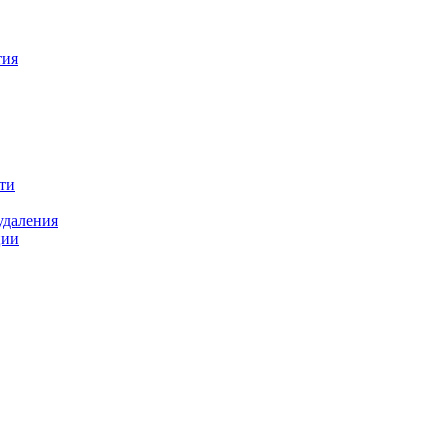
тия
ти
удаления
ции