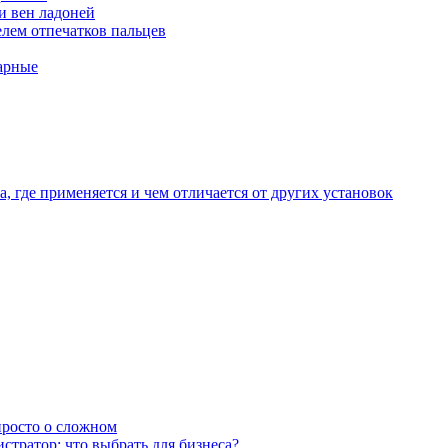
и вен ладоней
лем отпечатков пальцев
арные
, где применяется и чем отличается от других установок
 просто о сложном
тратор: что выбрать для бизнеса?