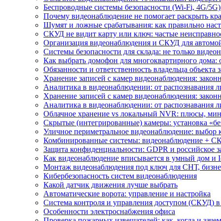
Беспроводные системы безопасности (Wi-Fi, 4G/5G)
Почему видеонаблюдение не помогает раскрыть кр
Шумят и ложные срабатывания: как правильно нас
СКУД не видит карту или ключ: частые неисправно
Организация видеонаблюдения и СКУД для автомой
Системы безопасности для склада: не только видеон
Как выбрать домофон для многоквартирного дома: 
Обязанности и ответственность владельца объекта 
Хранение записей с камер видеонаблюдения: законн
Аналитика в видеонаблюдении: от распознавания л
Хранение записей с камер видеонаблюдения: законн
Аналитика в видеонаблюдении: от распознавания л
Облачное хранение vs локальный NVR: плюсы, мин
Скрытые (интегрированные) камеры: установка «бе
Уличное периметральное видеонаблюдение: выбор 
Комбинированные системы: видеонаблюдение + СК
Защита конфиденциальности: GDPR и российское з
Как видеонаблюдение вписывается в умный дом и I
Монтаж видеонаблюдения под ключ для СНТ, бизне
Кибербезопасность систем видеонаблюдения
Какой датчик движения лучше выбрать
Автоматические ворота: управление и настройка
Система контроля и управления доступом (СКУД) в
Особенности электроснабжения офиса
Проверка пожарных извещателей: как, когда и зачем