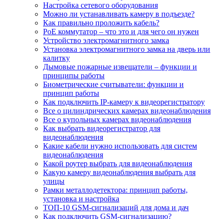
Настройка сетевого оборудования
Можно ли устанавливать камеру в подъезде?
Как правильно проложить кабель?
PoE коммутатор – что это и для чего он нужен
Устройство электромагнитного замка
Установка электромагнитного замка на дверь или
калитку
Дымовые пожарные извещатели – функции и
принципы работы
Биометрические считыватели: функции и
принцип работы
Как подключить IP-камеру к видеорегистратору
Все о цилиндрических камерах видеонаблюдения
Все о купольных камерах видеонаблюдения
Как выбрать видеорегистратор для
видеонаблюдения
Какие кабели нужно использовать для систем
видеонаблюдения
Какой роутер выбрать для видеонаблюдения
Какую камеру видеонаблюдения выбрать для
улицы
Рамки металлодетектора: принцип работы,
установка и настройка
ТОП-10 GSM-сигнализаций для дома и дач
Как подключить GSM-сигнализацию?