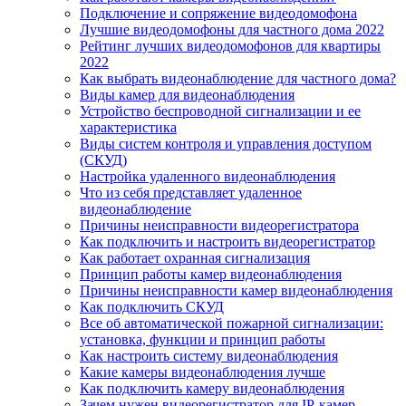
Подключение и сопряжение видеодомофона
Лучшие видеодомофоны для частного дома 2022
Рейтинг лучших видеодомофонов для квартиры
2022
Как выбрать видеонаблюдение для частного дома?
Виды камер для видеонаблюдения
Устройство беспроводной сигнализации и ее
характеристика
Виды систем контроля и управления доступом
(СКУД)
Настройка удаленного видеонаблюдения
Что из себя представляет удаленное
видеонаблюдение
Причины неисправности видеорегистратора
Как подключить и настроить видеорегистратор
Как работает охранная сигнализация
Принцип работы камер видеонаблюдения
Причины неисправности камер видеонаблюдения
Как подключить СКУД
Все об автоматической пожарной сигнализации:
установка, функции и принцип работы
Как настроить систему видеонаблюдения
Какие камеры видеонаблюдения лучше
Как подключить камеру видеонаблюдения
Зачем нужен видеорегистратор для IP-камер