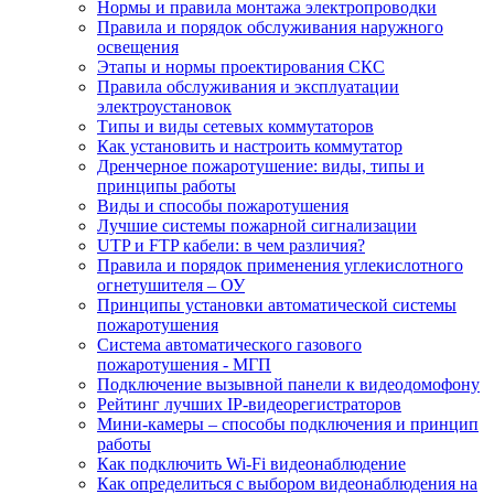
Нормы и правила монтажа электропроводки
Правила и порядок обслуживания наружного
освещения
Этапы и нормы проектирования СКС
Правила обслуживания и эксплуатации
электроустановок
Типы и виды сетевых коммутаторов
Как установить и настроить коммутатор
Дренчерное пожаротушение: виды, типы и
принципы работы
Виды и способы пожаротушения
Лучшие системы пожарной сигнализации
UTP и FTP кабели: в чем различия?
Правила и порядок применения углекислотного
огнетушителя – ОУ
Принципы установки автоматической системы
пожаротушения
Система автоматического газового
пожаротушения - МГП
Подключение вызывной панели к видеодомофону
Рейтинг лучших IP-видеорегистраторов
Мини-камеры – способы подключения и принцип
работы
Как подключить Wi-Fi видеонаблюдение
Как определиться с выбором видеонаблюдения на