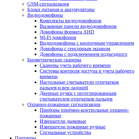
GSM-сигнализация
Блоки питания и аккумуляторы
Видеодомофоны
Комплекты видеодомофонов
Вызывные панели видеодомофонов
Домофоны формата AHD
Wi-Fi домофония
Видеодомофоны с кнопочным управлением
Домофоны с сенсорным экраном
Домофоны с подключением подъездного
Биометрические сканеры
Сканеры учета рабочего времени
Системы контроля доступа и учета рабочего
времени
Настольные считыватели отпечатков
пальцев и вен ладоней
Дверные ручки с интегрированным
считывателем отпечатков пальцев
Охранно-пожарные сигнализации
Приборы приёмно-контрольные охранно-
пожарные
Извещатели дымовые
Извещатели пожарные ручные
Сигнальные устройства
Партнеры