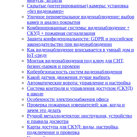
минусы, затраты
Скрытые (интегрированные) камеры: установка
«без видеокамер»
Уличное периметральное видеонаблюдение: выбор
камер и анализ покрытия
Комбинированные системы: видеонаблюдение +
СКУД + пожарная сигнализация
Защита конфиденциальности: GDPR и российское
законодательство при видеонаблюдении
Как видеонаблюдение вписывается в умный дом и
IoT‑среду
Монтаж видеонаблюдения под ключ для СНТ,
бизнес‑парков и промзон
Кибербезопасность систем видеонаблюдения
Какой датчик движения лучше выбрать
Автоматические ворота: управление и настройка
Система контроля и управления доступом (СКУД)
в школе
Особенности электроснабжения офиса
Проверка пожарных извещателей: как, когда и
зачем это делать
Ручной металлодетектор: инструкция, устройство
и правила досмотра
Карты доступа для СКУД: виды, настройка,
подключение и проверка