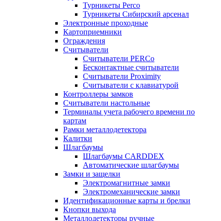
Турникеты Perco
Турникеты Сибирский арсенал
Электронные проходные
Картоприемники
Ограждения
Считыватели
Считыватели PERCo
Бесконтактные считыватели
Считыватели Proximity
Считыватели с клавиатурой
Контроллеры замков
Считыватели настольные
Терминалы учета рабочего времени по
картам
Рамки металлодетектора
Калитки
Шлагбаумы
Шлагбаумы CARDDEX
Автоматические шлагбаумы
Замки и защелки
Электромагнитные замки
Электромеханические замки
Идентификационные карты и брелки
Кнопки выхода
Металлодетекторы ручные