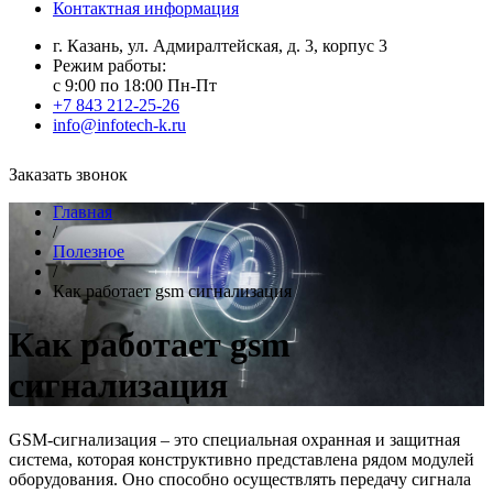
Контактная информация
г. Казань, ул. Адмиралтейская, д. 3, корпус 3
Режим работы:
с 9:00 по 18:00 Пн-Пт
+7 843 212-25-26
info@infotech-k.ru
Заказать звонок
Главная
/
Полезное
/
Как работает gsm сигнализация
Как работает gsm
сигнализация
GSM-сигнализация – это специальная охранная и защитная
система, которая конструктивно представлена рядом модулей
оборудования. Оно способно осуществлять передачу сигнала