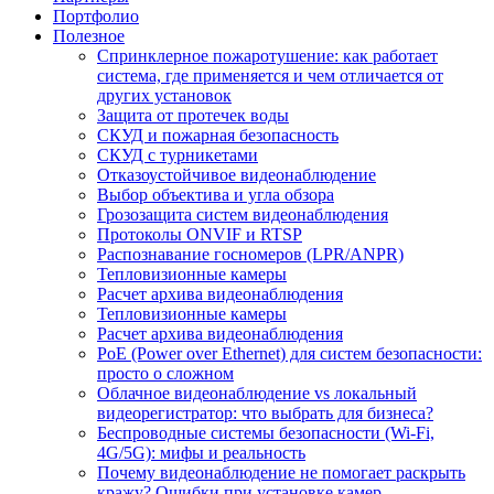
Портфолио
Полезное
Спринклерное пожаротушение: как работает
система, где применяется и чем отличается от
других установок
Защита от протечек воды
СКУД и пожарная безопасность
СКУД с турникетами
Отказоустойчивое видеонаблюдение
Выбор объектива и угла обзора
Грозозащита систем видеонаблюдения
Протоколы ONVIF и RTSP
Распознавание госномеров (LPR/ANPR)
Тепловизионные камеры
Расчет архива видеонаблюдения
Тепловизионные камеры
Расчет архива видеонаблюдения
PoE (Power over Ethernet) для систем безопасности:
просто о сложном
Облачное видеонаблюдение vs локальный
видеорегистратор: что выбрать для бизнеса?
Беспроводные системы безопасности (Wi-Fi,
4G/5G): мифы и реальность
Почему видеонаблюдение не помогает раскрыть
кражу? Ошибки при установке камер