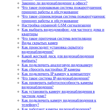
Законно ли видеонаблюдение в офисе?
Что такое порошковая система пожаротушения:
принцип работы и обслуживание
Что такое спринклерная система пожаротушения:
принцип работы и обслуживание
Настройка охранной GSM сигнализации
Как выбрать видеодомофон: для частного дома и
квартиры
Что такое приточная система вентиляции
Виды скрытых камер
Как происходит установка скрытого
видеонаблюдения?
Какой жесткий диск для видеонаблюдения
выбрать?
Как подключить аналоговую видеокамеру
Как сбросить настройки IP камеры
Как подключить IP камеру к компьютеру
Что такое система IP-видеонаблюдения?
Как проверить работоспособность камеры
видеонаблюдения?
Как установить камеру видеонаблюдения в
частном доме?
Как подключить камеру видеонаблюдения к
телефону?
Как работают камеры видеонаблюдения?