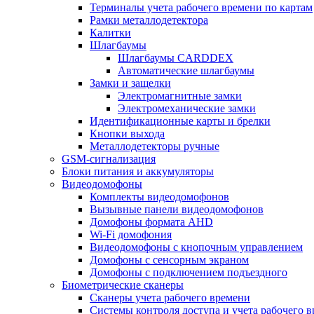
Терминалы учета рабочего времени по картам
Рамки металлодетектора
Калитки
Шлагбаумы
Шлагбаумы CARDDEX
Автоматические шлагбаумы
Замки и защелки
Электромагнитные замки
Электромеханические замки
Идентификационные карты и брелки
Кнопки выхода
Металлодетекторы ручные
GSM-сигнализация
Блоки питания и аккумуляторы
Видеодомофоны
Комплекты видеодомофонов
Вызывные панели видеодомофонов
Домофоны формата AHD
Wi-Fi домофония
Видеодомофоны с кнопочным управлением
Домофоны с сенсорным экраном
Домофоны с подключением подъездного
Биометрические сканеры
Сканеры учета рабочего времени
Системы контроля доступа и учета рабочего 