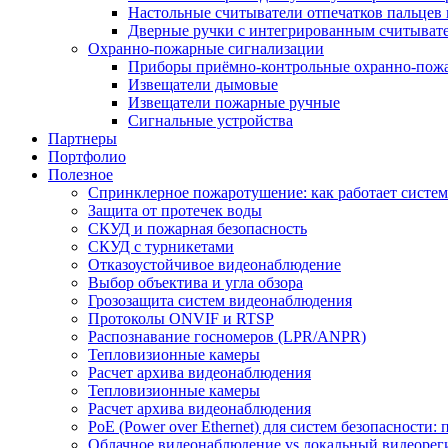
Настольные считыватели отпечатков пальцев 
Дверные ручки с интегрированным считывате
Охранно-пожарные сигнализации
Приборы приёмно-контрольные охранно-пож
Извещатели дымовые
Извещатели пожарные ручные
Сигнальные устройства
Партнеры
Портфолио
Полезное
Спринклерное пожаротушение: как работает система
Защита от протечек воды
СКУД и пожарная безопасность
СКУД с турникетами
Отказоустойчивое видеонаблюдение
Выбор объектива и угла обзора
Грозозащита систем видеонаблюдения
Протоколы ONVIF и RTSP
Распознавание госномеров (LPR/ANPR)
Тепловизионные камеры
Расчет архива видеонаблюдения
Тепловизионные камеры
Расчет архива видеонаблюдения
PoE (Power over Ethernet) для систем безопасности:
Облачное видеонаблюдение vs локальный видеорегис