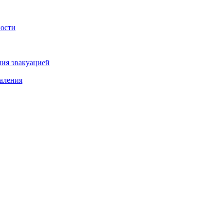
ности
ния эвакуацией
аления