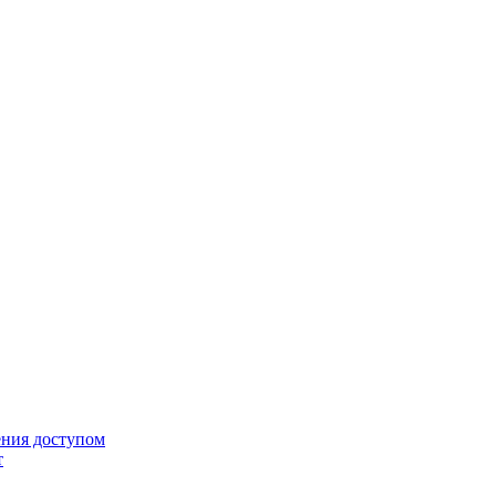
ения доступом
т