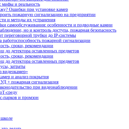
: мифы и реальность
ажу? Ошибки при установке камер
троить пожарную сигнализацию на предприятии
сти и методы их устранения
ки самообслуживания: особенности и подводные камни
аблюдение, но и контроль доступа, пожарная безопасность
от переговорной трубки до IP-системы
за работоспособность пожарной сигнализации
ость, сроки, рекомендации
иц до детектора оставленных предметов
ость, сроки, рекомендации
иц до детектора оставленных предметов
усы, затраты
з видеокамер»
камер и анализ покрытия
УД + пожарная сигнализация
аконодательство при видеонаблюдении
oT‑среду
с‑парков и промзон
 школе
 это делать