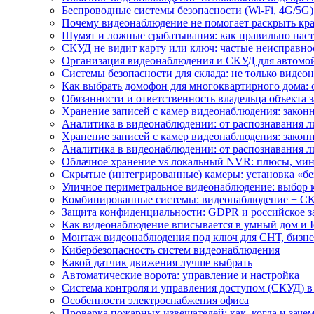
Беспроводные системы безопасности (Wi-Fi, 4G/5G)
Почему видеонаблюдение не помогает раскрыть кр
Шумят и ложные срабатывания: как правильно нас
СКУД не видит карту или ключ: частые неисправно
Организация видеонаблюдения и СКУД для автомой
Системы безопасности для склада: не только видеон
Как выбрать домофон для многоквартирного дома: 
Обязанности и ответственность владельца объекта 
Хранение записей с камер видеонаблюдения: законн
Аналитика в видеонаблюдении: от распознавания л
Хранение записей с камер видеонаблюдения: законн
Аналитика в видеонаблюдении: от распознавания л
Облачное хранение vs локальный NVR: плюсы, мин
Скрытые (интегрированные) камеры: установка «бе
Уличное периметральное видеонаблюдение: выбор 
Комбинированные системы: видеонаблюдение + СК
Защита конфиденциальности: GDPR и российское з
Как видеонаблюдение вписывается в умный дом и I
Монтаж видеонаблюдения под ключ для СНТ, бизне
Кибербезопасность систем видеонаблюдения
Какой датчик движения лучше выбрать
Автоматические ворота: управление и настройка
Система контроля и управления доступом (СКУД) в
Особенности электроснабжения офиса
Проверка пожарных извещателей: как, когда и зачем