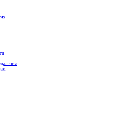
тия
ти
удаления
ции