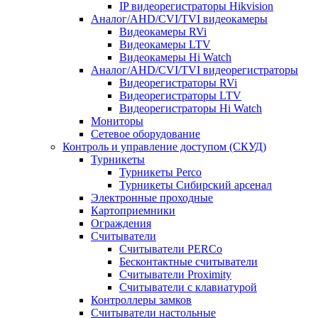
IP видеорегистраторы Hikvision
Аналог/AHD/CVI/TVI видеокамеры
Видеокамеры RVi
Видеокамеры LTV
Видеокамеры Hi Watch
Аналог/AHD/CVI/TVI видеорегистраторы
Видеорегистраторы RVi
Видеорегистраторы LTV
Видеорегистраторы Hi Watch
Мониторы
Сетевое оборудование
Контроль и управление доступом (СКУД)
Турникеты
Турникеты Perco
Турникеты Сибирский арсенал
Электронные проходные
Картоприемники
Ограждения
Считыватели
Считыватели PERCo
Бесконтактные считыватели
Считыватели Proximity
Считыватели с клавиатурой
Контроллеры замков
Считыватели настольные