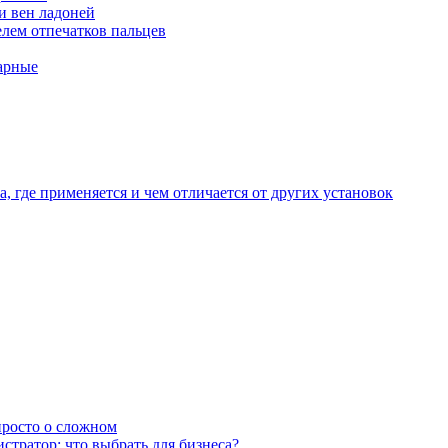
и вен ладоней
лем отпечатков пальцев
арные
, где применяется и чем отличается от других установок
 просто о сложном
тратор: что выбрать для бизнеса?