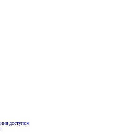
ения доступом
т