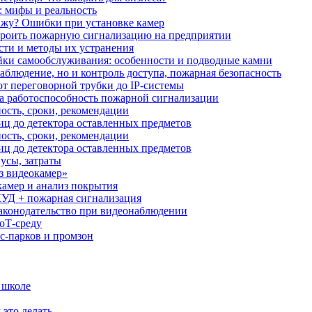
: мифы и реальность
ажу? Ошибки при установке камер
троить пожарную сигнализацию на предприятии
сти и методы их устранения
ки самообслуживания: особенности и подводные камни
аблюдение, но и контроль доступа, пожарная безопасность
от переговорной трубки до IP-системы
за работоспособность пожарной сигнализации
ость, сроки, рекомендации
иц до детектора оставленных предметов
ость, сроки, рекомендации
иц до детектора оставленных предметов
усы, затраты
з видеокамер»
камер и анализ покрытия
УД + пожарная сигнализация
аконодательство при видеонаблюдении
oT‑среду
с‑парков и промзон
 школе
 это делать