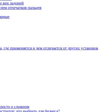
и вен ладоней
лем отпечатков пальцев
арные
, где применяется и чем отличается от других установок
 просто о сложном
тратор: что выбрать для бизнеса?