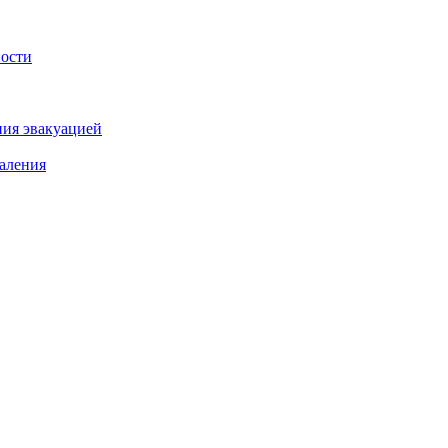
ности
ния эвакуацией
аления