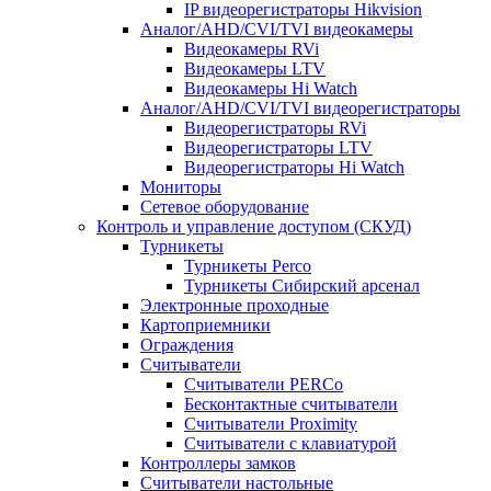
IP видеорегистраторы Hikvision
Аналог/AHD/CVI/TVI видеокамеры
Видеокамеры RVi
Видеокамеры LTV
Видеокамеры Hi Watch
Аналог/AHD/CVI/TVI видеорегистраторы
Видеорегистраторы RVi
Видеорегистраторы LTV
Видеорегистраторы Hi Watch
Мониторы
Сетевое оборудование
Контроль и управление доступом (СКУД)
Турникеты
Турникеты Perco
Турникеты Сибирский арсенал
Электронные проходные
Картоприемники
Ограждения
Считыватели
Считыватели PERCo
Бесконтактные считыватели
Считыватели Proximity
Считыватели с клавиатурой
Контроллеры замков
Считыватели настольные