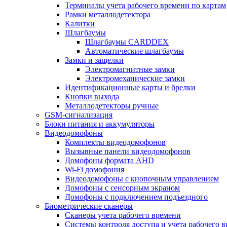
Терминалы учета рабочего времени по картам
Рамки металлодетектора
Калитки
Шлагбаумы
Шлагбаумы CARDDEX
Автоматические шлагбаумы
Замки и защелки
Электромагнитные замки
Электромеханические замки
Идентификационные карты и брелки
Кнопки выхода
Металлодетекторы ручные
GSM-сигнализация
Блоки питания и аккумуляторы
Видеодомофоны
Комплекты видеодомофонов
Вызывные панели видеодомофонов
Домофоны формата AHD
Wi-Fi домофония
Видеодомофоны с кнопочным управлением
Домофоны с сенсорным экраном
Домофоны с подключением подъездного
Биометрические сканеры
Сканеры учета рабочего времени
Системы контроля доступа и учета рабочего 