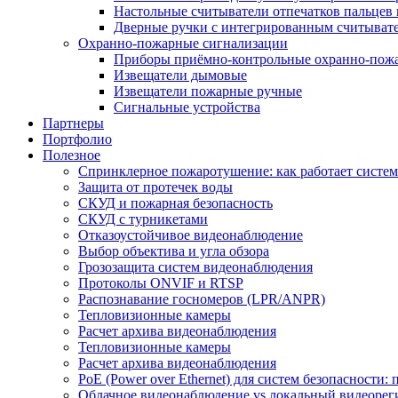
Настольные считыватели отпечатков пальцев 
Дверные ручки с интегрированным считывате
Охранно-пожарные сигнализации
Приборы приёмно-контрольные охранно-пож
Извещатели дымовые
Извещатели пожарные ручные
Сигнальные устройства
Партнеры
Портфолио
Полезное
Спринклерное пожаротушение: как работает система
Защита от протечек воды
СКУД и пожарная безопасность
СКУД с турникетами
Отказоустойчивое видеонаблюдение
Выбор объектива и угла обзора
Грозозащита систем видеонаблюдения
Протоколы ONVIF и RTSP
Распознавание госномеров (LPR/ANPR)
Тепловизионные камеры
Расчет архива видеонаблюдения
Тепловизионные камеры
Расчет архива видеонаблюдения
PoE (Power over Ethernet) для систем безопасности:
Облачное видеонаблюдение vs локальный видеорегис