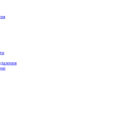
тия
ти
удаления
ции