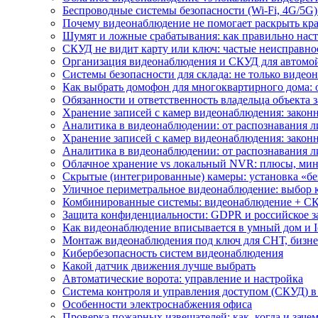
Беспроводные системы безопасности (Wi-Fi, 4G/5G)
Почему видеонаблюдение не помогает раскрыть кр
Шумят и ложные срабатывания: как правильно нас
СКУД не видит карту или ключ: частые неисправно
Организация видеонаблюдения и СКУД для автомой
Системы безопасности для склада: не только видеон
Как выбрать домофон для многоквартирного дома: 
Обязанности и ответственность владельца объекта 
Хранение записей с камер видеонаблюдения: законн
Аналитика в видеонаблюдении: от распознавания л
Хранение записей с камер видеонаблюдения: законн
Аналитика в видеонаблюдении: от распознавания л
Облачное хранение vs локальный NVR: плюсы, мин
Скрытые (интегрированные) камеры: установка «бе
Уличное периметральное видеонаблюдение: выбор 
Комбинированные системы: видеонаблюдение + СК
Защита конфиденциальности: GDPR и российское з
Как видеонаблюдение вписывается в умный дом и I
Монтаж видеонаблюдения под ключ для СНТ, бизне
Кибербезопасность систем видеонаблюдения
Какой датчик движения лучше выбрать
Автоматические ворота: управление и настройка
Система контроля и управления доступом (СКУД) в
Особенности электроснабжения офиса
Проверка пожарных извещателей: как, когда и зачем