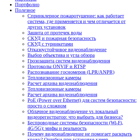
Портфолио
Полезное
Спринклерное пожаротушение: как работает
система, где применяется и чем отличается от
других установок
Защита от протечек воды
СКУД и пожарная безопасность
СКУД с турникетами
Отказоустойчивое видеонаблюдение
Выбор объектива и угла обзора
Грозозащита систем видеонаблюдения
Протоколы ONVIF и RTSP
Распознавание госномеров (LPR/ANPR)
Тепловизионные камеры
Расчет архива видеонаблюдения
Тепловизионные камеры
Расчет архива видеонаблюдения
PoE (Power over Ethernet) для систем безопасности:
просто о сложном
Облачное видеонаблюдение vs локальный
видеорегистратор: что выбрать для бизнеса?
Беспроводные системы безопасности (Wi-Fi,
4G/5G): мифы и реальность
Почему видеонаблюдение не помогает раскрыть
кражу? Ошибки при установке камер