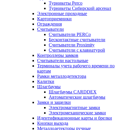
Турникеты Perco
Турникеты Сибирский арсенал
Электронные проходные
Картоприемники
Ограждения
Считыватели
Считыватели PERCo
Бесконтактные считыватели
Считыватели Proximity
Считыватели с клавиатурой
Контроллеры замков
Считыватели настольные
Терминалы учета рабочего времени по
картам
Рамки металлодетектора
Калитки
Шлагбаумы
Шлагбаумы CARDDEX
Автоматические шлагбаумы
Замки и защелки
Электромагнитные замки
Электромеханические замки
Идентификационные карты и брелки
Кнопки выхода
Металлодетекторы ручные