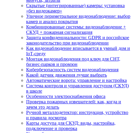
минусы, затраты
Скрытые (интегрированные) камеры: установка
«без видеокамер»
Уличное периметральное видеонаблюдение: выбор
камер и анализ покрытия
Комбинированные системы: видеонаблюдение +
СКУД + пожарная сигнализация
Защита конфиденциальности: GDPR и российское
законодательство при видеонаблюдении
Как видеонаблюдение вписывается в умный дом и
IoT‑среду
Монтаж видеонаблюдения под ключ для СНТ,
бизнес‑парков и промзон
Кибербезопасность систем видеонаблюдения
Какой датчик движения лучше выбрать
Автоматические ворота: управление и настройка
Система контроля и управления доступом (СКУД)
в школе
Особенности электроснабжения офиса
Проверка пожарных извещателей: как, когда и
зачем это делать
Ручной металлодетектор: инструкция, устройство
и правила досмотра
Карты доступа для СКУД: виды, настройка,
подключение и проверка