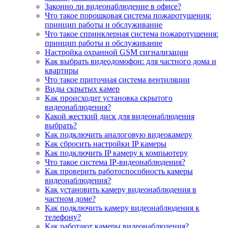
Законно ли видеонаблюдение в офисе?
Что такое порошковая система пожаротушения:
принцип работы и обслуживание
Что такое спринклерная система пожаротушения:
принцип работы и обслуживание
Настройка охранной GSM сигнализации
Как выбрать видеодомофон: для частного дома и
квартиры
Что такое приточная система вентиляции
Виды скрытых камер
Как происходит установка скрытого
видеонаблюдения?
Какой жесткий диск для видеонаблюдения
выбрать?
Как подключить аналоговую видеокамеру
Как сбросить настройки IP камеры
Как подключить IP камеру к компьютеру
Что такое система IP-видеонаблюдения?
Как проверить работоспособность камеры
видеонаблюдения?
Как установить камеру видеонаблюдения в
частном доме?
Как подключить камеру видеонаблюдения к
телефону?
Как работают камеры видеонаблюдения?