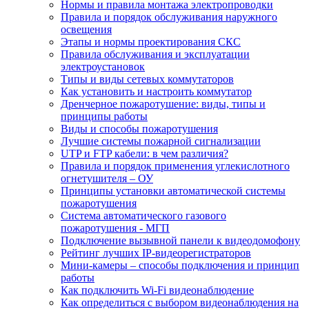
Нормы и правила монтажа электропроводки
Правила и порядок обслуживания наружного
освещения
Этапы и нормы проектирования СКС
Правила обслуживания и эксплуатации
электроустановок
Типы и виды сетевых коммутаторов
Как установить и настроить коммутатор
Дренчерное пожаротушение: виды, типы и
принципы работы
Виды и способы пожаротушения
Лучшие системы пожарной сигнализации
UTP и FTP кабели: в чем различия?
Правила и порядок применения углекислотного
огнетушителя – ОУ
Принципы установки автоматической системы
пожаротушения
Система автоматического газового
пожаротушения - МГП
Подключение вызывной панели к видеодомофону
Рейтинг лучших IP-видеорегистраторов
Мини-камеры – способы подключения и принцип
работы
Как подключить Wi-Fi видеонаблюдение
Как определиться с выбором видеонаблюдения на