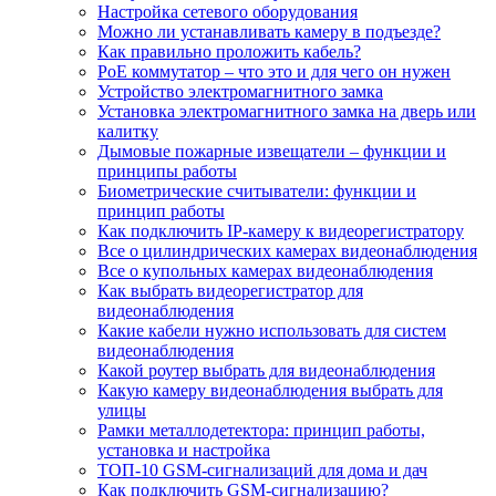
Настройка сетевого оборудования
Можно ли устанавливать камеру в подъезде?
Как правильно проложить кабель?
PoE коммутатор – что это и для чего он нужен
Устройство электромагнитного замка
Установка электромагнитного замка на дверь или
калитку
Дымовые пожарные извещатели – функции и
принципы работы
Биометрические считыватели: функции и
принцип работы
Как подключить IP-камеру к видеорегистратору
Все о цилиндрических камерах видеонаблюдения
Все о купольных камерах видеонаблюдения
Как выбрать видеорегистратор для
видеонаблюдения
Какие кабели нужно использовать для систем
видеонаблюдения
Какой роутер выбрать для видеонаблюдения
Какую камеру видеонаблюдения выбрать для
улицы
Рамки металлодетектора: принцип работы,
установка и настройка
ТОП-10 GSM-сигнализаций для дома и дач
Как подключить GSM-сигнализацию?