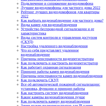
Подключение и сопряжение видеодомофона
Лучшие видеодомофоны для частного дома 2022
Рейтинг лучших видеодомофонов для квартиры
2022
Как выбрать видеонаблюдение для частного дома?
Виды камер для видеонаблюдения
Устройство беспроводной сигнализации и ее
характеристика
Виды систем контроля и управления доступом
(СКУД)
Настройка удаленного видеонаблюдения
Что из себя представляет удаленное
видеонаблюдение
Причины неисправности видеорегистратора
Как подключить и настроить видеорегистратор
Как работает охранная сигнализация
Принцип работы камер видеонаблюдения
Причины неисправности камер видеонаблюдения
Как подключить СКУД
Все об автоматической пожарной сигнализации:
установка, функции и принцип работы
Как настроить систему видеонаблюдения
Какие камеры видеонаблюдения лучше
Как подключить камеру видеонаблюдения
Зачем нужен видеорегистратор для IP-камер