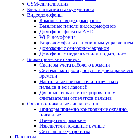
GSM-сигнализация
Блоки питания и аккумуляторы
Видеодомофоны
Комплекты видеодомофонов
Вызывные панели видеодомофонов
Домофоны формата AHD
Wi-Fi домофония
Видеодомофоны с кнопочным управлением
Домофоны с сенсорным экраном
Домофоны с подключением подъездного
Биометрические сканеры
Сканеры учета рабочего времени
Системы контроля доступа и учета рабочего
времени
Настольные считыватели отпечатков
пальцев и вен ладоней
Дверные ручки с интегрированным
считывателем отпечатков пальцев
Охранно-пожарные сигнализации
Приборы приёмно-контрольные охранно-
пожарные
Извещатели дымовые
Извещатели пожарные ручные
Сигнальные устройства
Партнеры