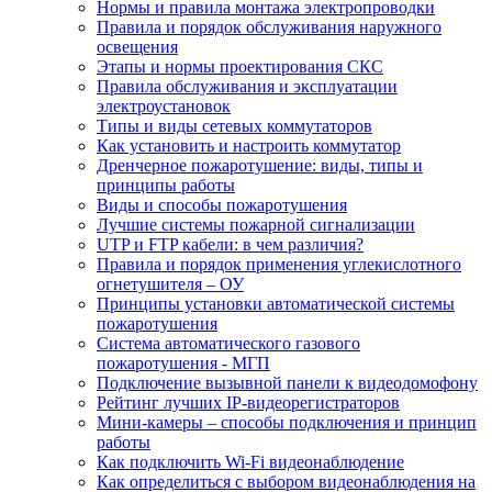
Нормы и правила монтажа электропроводки
Правила и порядок обслуживания наружного
освещения
Этапы и нормы проектирования СКС
Правила обслуживания и эксплуатации
электроустановок
Типы и виды сетевых коммутаторов
Как установить и настроить коммутатор
Дренчерное пожаротушение: виды, типы и
принципы работы
Виды и способы пожаротушения
Лучшие системы пожарной сигнализации
UTP и FTP кабели: в чем различия?
Правила и порядок применения углекислотного
огнетушителя – ОУ
Принципы установки автоматической системы
пожаротушения
Система автоматического газового
пожаротушения - МГП
Подключение вызывной панели к видеодомофону
Рейтинг лучших IP-видеорегистраторов
Мини-камеры – способы подключения и принцип
работы
Как подключить Wi-Fi видеонаблюдение
Как определиться с выбором видеонаблюдения на