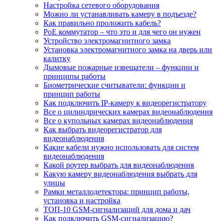
Настройка сетевого оборудования
Можно ли устанавливать камеру в подъезде?
Как правильно проложить кабель?
PoE коммутатор – что это и для чего он нужен
Устройство электромагнитного замка
Установка электромагнитного замка на дверь или
калитку
Дымовые пожарные извещатели – функции и
принципы работы
Биометрические считыватели: функции и
принцип работы
Как подключить IP-камеру к видеорегистратору
Все о цилиндрических камерах видеонаблюдения
Все о купольных камерах видеонаблюдения
Как выбрать видеорегистратор для
видеонаблюдения
Какие кабели нужно использовать для систем
видеонаблюдения
Какой роутер выбрать для видеонаблюдения
Какую камеру видеонаблюдения выбрать для
улицы
Рамки металлодетектора: принцип работы,
установка и настройка
ТОП-10 GSM-сигнализаций для дома и дач
Как подключить GSM-сигнализацию?