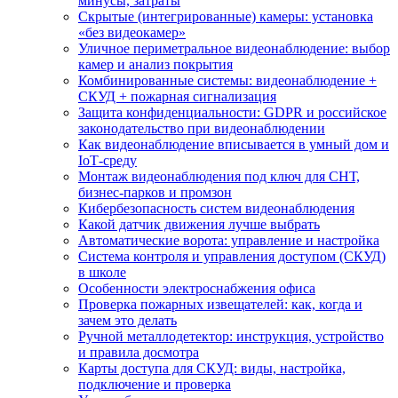
минусы, затраты
Скрытые (интегрированные) камеры: установка
«без видеокамер»
Уличное периметральное видеонаблюдение: выбор
камер и анализ покрытия
Комбинированные системы: видеонаблюдение +
СКУД + пожарная сигнализация
Защита конфиденциальности: GDPR и российское
законодательство при видеонаблюдении
Как видеонаблюдение вписывается в умный дом и
IoT‑среду
Монтаж видеонаблюдения под ключ для СНТ,
бизнес‑парков и промзон
Кибербезопасность систем видеонаблюдения
Какой датчик движения лучше выбрать
Автоматические ворота: управление и настройка
Система контроля и управления доступом (СКУД)
в школе
Особенности электроснабжения офиса
Проверка пожарных извещателей: как, когда и
зачем это делать
Ручной металлодетектор: инструкция, устройство
и правила досмотра
Карты доступа для СКУД: виды, настройка,
подключение и проверка