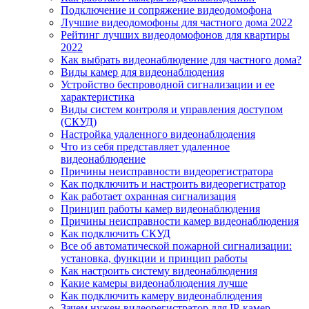
Подключение и сопряжение видеодомофона
Лучшие видеодомофоны для частного дома 2022
Рейтинг лучших видеодомофонов для квартиры
2022
Как выбрать видеонаблюдение для частного дома?
Виды камер для видеонаблюдения
Устройство беспроводной сигнализации и ее
характеристика
Виды систем контроля и управления доступом
(СКУД)
Настройка удаленного видеонаблюдения
Что из себя представляет удаленное
видеонаблюдение
Причины неисправности видеорегистратора
Как подключить и настроить видеорегистратор
Как работает охранная сигнализация
Принцип работы камер видеонаблюдения
Причины неисправности камер видеонаблюдения
Как подключить СКУД
Все об автоматической пожарной сигнализации:
установка, функции и принцип работы
Как настроить систему видеонаблюдения
Какие камеры видеонаблюдения лучше
Как подключить камеру видеонаблюдения
Зачем нужен видеорегистратор для IP-камер