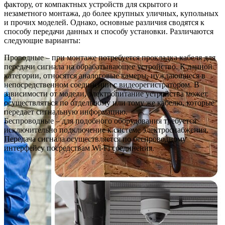
фактору, от компактных устройств для скрытого и
незаметного монтажа, до более крупных уличных, купольных
и прочих моделей. Однако, основные различия сводятся к
способу передачи данных и способу установки. Различаются
следующие варианты:
Проводные – при монтаже потребуется прокладка кабеля для
передачи сигнала на обрабатывающее устройство. К данной
категории, относятся аналоговые камеры, нуждающиеся в
непосредственном соединении с видеорегистратором. В
зависимости от модели, электропитание устройства может
осуществляться по отдельному или тому же кабелю, которые
передает сигнальную информацию.
Беспроводные – для подобного оборудования требуется
исключительно подключение к системе электроснабжения.
Передача сигнала осуществляется по беспроводному
интерфейсу посредствам Wi-Fi соединения.