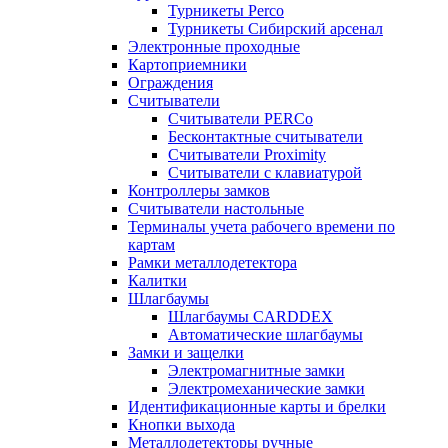
Турникеты Perco
Турникеты Сибирский арсенал
Электронные проходные
Картоприемники
Ограждения
Считыватели
Считыватели PERCo
Бесконтактные считыватели
Считыватели Proximity
Считыватели с клавиатурой
Контроллеры замков
Считыватели настольные
Терминалы учета рабочего времени по
картам
Рамки металлодетектора
Калитки
Шлагбаумы
Шлагбаумы CARDDEX
Автоматические шлагбаумы
Замки и защелки
Электромагнитные замки
Электромеханические замки
Идентификационные карты и брелки
Кнопки выхода
Металлодетекторы ручные