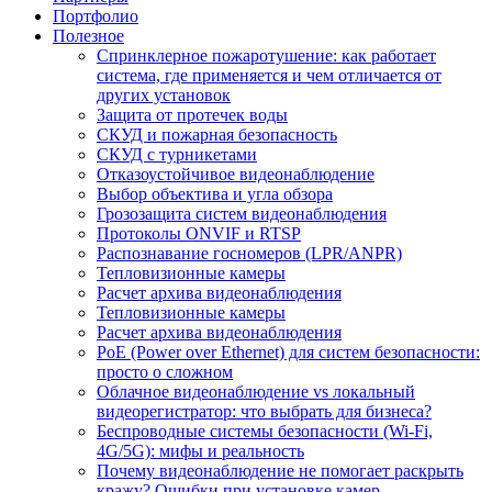
Портфолио
Полезное
Спринклерное пожаротушение: как работает
система, где применяется и чем отличается от
других установок
Защита от протечек воды
СКУД и пожарная безопасность
СКУД с турникетами
Отказоустойчивое видеонаблюдение
Выбор объектива и угла обзора
Грозозащита систем видеонаблюдения
Протоколы ONVIF и RTSP
Распознавание госномеров (LPR/ANPR)
Тепловизионные камеры
Расчет архива видеонаблюдения
Тепловизионные камеры
Расчет архива видеонаблюдения
PoE (Power over Ethernet) для систем безопасности:
просто о сложном
Облачное видеонаблюдение vs локальный
видеорегистратор: что выбрать для бизнеса?
Беспроводные системы безопасности (Wi-Fi,
4G/5G): мифы и реальность
Почему видеонаблюдение не помогает раскрыть
кражу? Ошибки при установке камер