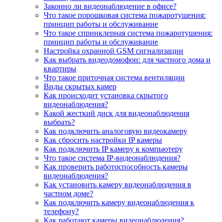
Законно ли видеонаблюдение в офисе?
Что такое порошковая система пожаротушения:
принцип работы и обслуживание
Что такое спринклерная система пожаротушения:
принцип работы и обслуживание
Настройка охранной GSM сигнализации
Как выбрать видеодомофон: для частного дома и
квартиры
Что такое приточная система вентиляции
Виды скрытых камер
Как происходит установка скрытого
видеонаблюдения?
Какой жесткий диск для видеонаблюдения
выбрать?
Как подключить аналоговую видеокамеру
Как сбросить настройки IP камеры
Как подключить IP камеру к компьютеру
Что такое система IP-видеонаблюдения?
Как проверить работоспособность камеры
видеонаблюдения?
Как установить камеру видеонаблюдения в
частном доме?
Как подключить камеру видеонаблюдения к
телефону?
Как работают камеры видеонаблюдения?