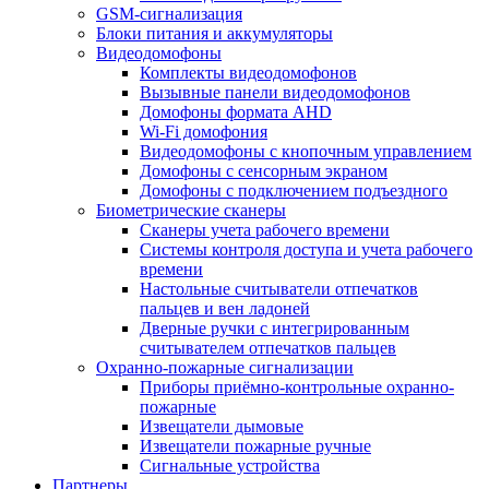
GSM-сигнализация
Блоки питания и аккумуляторы
Видеодомофоны
Комплекты видеодомофонов
Вызывные панели видеодомофонов
Домофоны формата AHD
Wi-Fi домофония
Видеодомофоны с кнопочным управлением
Домофоны с сенсорным экраном
Домофоны с подключением подъездного
Биометрические сканеры
Сканеры учета рабочего времени
Системы контроля доступа и учета рабочего
времени
Настольные считыватели отпечатков
пальцев и вен ладоней
Дверные ручки с интегрированным
считывателем отпечатков пальцев
Охранно-пожарные сигнализации
Приборы приёмно-контрольные охранно-
пожарные
Извещатели дымовые
Извещатели пожарные ручные
Сигнальные устройства
Партнеры