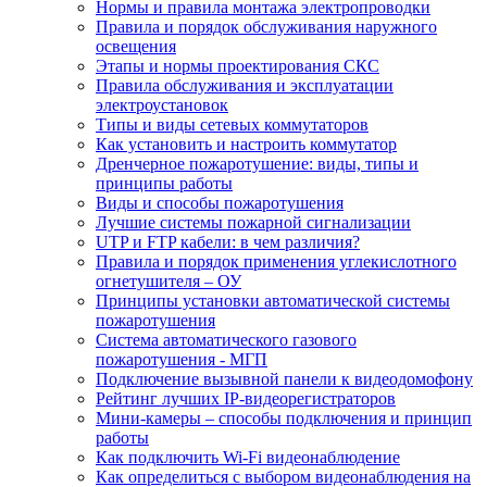
Нормы и правила монтажа электропроводки
Правила и порядок обслуживания наружного
освещения
Этапы и нормы проектирования СКС
Правила обслуживания и эксплуатации
электроустановок
Типы и виды сетевых коммутаторов
Как установить и настроить коммутатор
Дренчерное пожаротушение: виды, типы и
принципы работы
Виды и способы пожаротушения
Лучшие системы пожарной сигнализации
UTP и FTP кабели: в чем различия?
Правила и порядок применения углекислотного
огнетушителя – ОУ
Принципы установки автоматической системы
пожаротушения
Система автоматического газового
пожаротушения - МГП
Подключение вызывной панели к видеодомофону
Рейтинг лучших IP-видеорегистраторов
Мини-камеры – способы подключения и принцип
работы
Как подключить Wi-Fi видеонаблюдение
Как определиться с выбором видеонаблюдения на