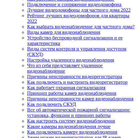
Подключение и сопряжение видеодомофона
Лучшие видеодомофоны для частного дома 2022
Рейтинг лучших видеодомофонов для квартиры
2022
Как выбрать видеонаблюдение для частного дома?
Виды камер для видеонаблюдения
Устройство беспроводной сигнализации и ее
характеристика
Виды систем контроля и управления доступом
(СКУД)
Настройка удаленного видеонаблюдения
Что из себя представляет удаленное
видеонаблюдение
Причины неисправности видеорегистратора
Как подключить и настроить видеорегистратор
Как работает охранная сигнализация
Принцип работы камер видеонаблюдения
Причины неисправности камер видеонаблюдения
Как подключить СКУД
Все об автоматической пожарной сигнализации:
установка, функции и принцип работы
Как настроить систему видеонаблюдения
Какие камеры видеонаблюдения лучше
Как подключить камеру видеонаблюдения
Зачем нужен видеорегистратор для IP-камер