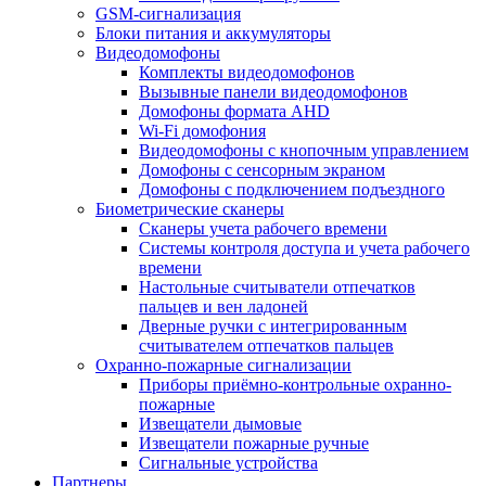
GSM-сигнализация
Блоки питания и аккумуляторы
Видеодомофоны
Комплекты видеодомофонов
Вызывные панели видеодомофонов
Домофоны формата AHD
Wi-Fi домофония
Видеодомофоны с кнопочным управлением
Домофоны с сенсорным экраном
Домофоны с подключением подъездного
Биометрические сканеры
Сканеры учета рабочего времени
Системы контроля доступа и учета рабочего
времени
Настольные считыватели отпечатков
пальцев и вен ладоней
Дверные ручки с интегрированным
считывателем отпечатков пальцев
Охранно-пожарные сигнализации
Приборы приёмно-контрольные охранно-
пожарные
Извещатели дымовые
Извещатели пожарные ручные
Сигнальные устройства
Партнеры