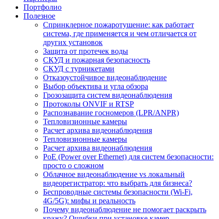
Портфолио
Полезное
Спринклерное пожаротушение: как работает
система, где применяется и чем отличается от
других установок
Защита от протечек воды
СКУД и пожарная безопасность
СКУД с турникетами
Отказоустойчивое видеонаблюдение
Выбор объектива и угла обзора
Грозозащита систем видеонаблюдения
Протоколы ONVIF и RTSP
Распознавание госномеров (LPR/ANPR)
Тепловизионные камеры
Расчет архива видеонаблюдения
Тепловизионные камеры
Расчет архива видеонаблюдения
PoE (Power over Ethernet) для систем безопасности:
просто о сложном
Облачное видеонаблюдение vs локальный
видеорегистратор: что выбрать для бизнеса?
Беспроводные системы безопасности (Wi-Fi,
4G/5G): мифы и реальность
Почему видеонаблюдение не помогает раскрыть
кражу? Ошибки при установке камер