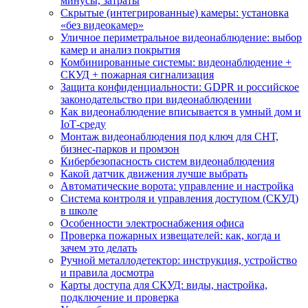
минусы, затраты
Скрытые (интегрированные) камеры: установка
«без видеокамер»
Уличное периметральное видеонаблюдение: выбор
камер и анализ покрытия
Комбинированные системы: видеонаблюдение +
СКУД + пожарная сигнализация
Защита конфиденциальности: GDPR и российское
законодательство при видеонаблюдении
Как видеонаблюдение вписывается в умный дом и
IoT‑среду
Монтаж видеонаблюдения под ключ для СНТ,
бизнес‑парков и промзон
Кибербезопасность систем видеонаблюдения
Какой датчик движения лучше выбрать
Автоматические ворота: управление и настройка
Система контроля и управления доступом (СКУД)
в школе
Особенности электроснабжения офиса
Проверка пожарных извещателей: как, когда и
зачем это делать
Ручной металлодетектор: инструкция, устройство
и правила досмотра
Карты доступа для СКУД: виды, настройка,
подключение и проверка