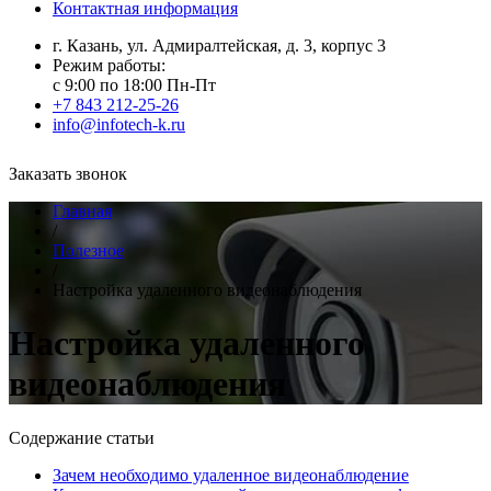
Контактная информация
г. Казань, ул. Адмиралтейская, д. 3, корпус 3
Режим работы:
с 9:00 по 18:00 Пн-Пт
+7 843 212-25-26
info@infotech-k.ru
Заказать звонок
Главная
/
Полезное
/
Настройка удаленного видеонаблюдения
Настройка удаленного
видеонаблюдения
Содержание статьи
Зачем необходимо удаленное видеонаблюдение