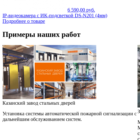
6 590,00 руб.
IP-видеокамера с ИК-подсветкой DS-N201 (4мм)
Подробнее о товаре
Примеры наших работ
Казанский завод стальных дверей
З
Установка системы автоматической пожарной сигнализации с
дальнейшим обслуживанием систем.
М
М
с
с