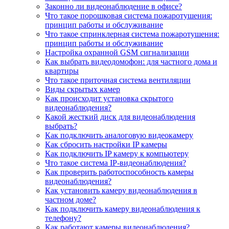
Законно ли видеонаблюдение в офисе?
Что такое порошковая система пожаротушения:
принцип работы и обслуживание
Что такое спринклерная система пожаротушения:
принцип работы и обслуживание
Настройка охранной GSM сигнализации
Как выбрать видеодомофон: для частного дома и
квартиры
Что такое приточная система вентиляции
Виды скрытых камер
Как происходит установка скрытого
видеонаблюдения?
Какой жесткий диск для видеонаблюдения
выбрать?
Как подключить аналоговую видеокамеру
Как сбросить настройки IP камеры
Как подключить IP камеру к компьютеру
Что такое система IP-видеонаблюдения?
Как проверить работоспособность камеры
видеонаблюдения?
Как установить камеру видеонаблюдения в
частном доме?
Как подключить камеру видеонаблюдения к
телефону?
Как работают камеры видеонаблюдения?