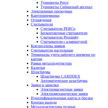
Турникеты Perco
Турникеты Сибирский арсенал
Электронные проходные
Картоприемники
Ограждения
Считыватели
Считыватели PERCo
Бесконтактные считыватели
Считыватели Proximity
Считыватели с клавиатурой
Контроллеры замков
Считыватели настольные
Терминалы учета рабочего времени по
картам
Рамки металлодетектора
Калитки
Шлагбаумы
Шлагбаумы CARDDEX
Автоматические шлагбаумы
Замки и защелки
Электромагнитные замки
Электромеханические замки
Идентификационные карты и брелки
Кнопки выхода
Металлодетекторы ручные