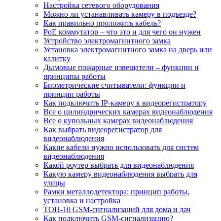
Настройка сетевого оборудования
Можно ли устанавливать камеру в подъезде?
Как правильно проложить кабель?
PoE коммутатор – что это и для чего он нужен
Устройство электромагнитного замка
Установка электромагнитного замка на дверь или
калитку
Дымовые пожарные извещатели – функции и
принципы работы
Биометрические считыватели: функции и
принцип работы
Как подключить IP-камеру к видеорегистратору
Все о цилиндрических камерах видеонаблюдения
Все о купольных камерах видеонаблюдения
Как выбрать видеорегистратор для
видеонаблюдения
Какие кабели нужно использовать для систем
видеонаблюдения
Какой роутер выбрать для видеонаблюдения
Какую камеру видеонаблюдения выбрать для
улицы
Рамки металлодетектора: принцип работы,
установка и настройка
ТОП-10 GSM-сигнализаций для дома и дач
Как подключить GSM-сигнализацию?