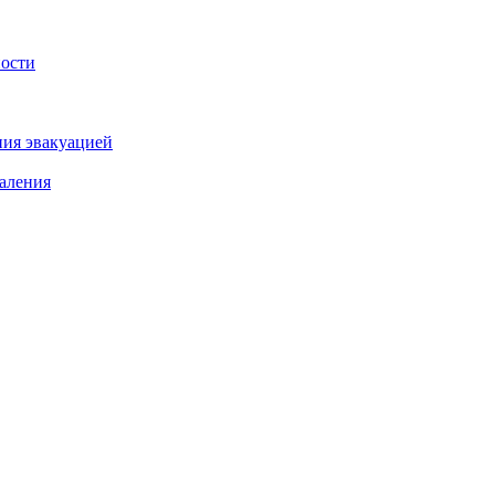
ности
ния эвакуацией
аления