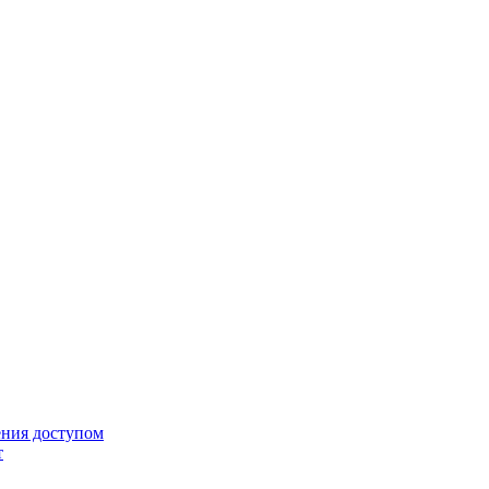
ения доступом
т