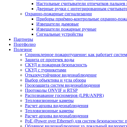
Настольные считыватели отпечатков пальцев 
Дверные ручки с интегрированным считывате
Охранно-пожарные сигнализации
Приборы приёмно-контрольные охранно-пож
Извещатели дымовые
Извещатели пожарные ручные
Сигнальные устройства
Партнеры
Портфолио
Полезное
Спринклерное пожаротушение: как работает система
Защита от протечек воды
СКУД и пожарная безопасность
СКУД с турникетами
Отказоустойчивое видеонаблюдение
Выбор объектива и угла обзора
Грозозащита систем видеонаблюдения
Протоколы ONVIF и RTSP
Распознавание госномеров (LPR/ANPR)
Тепловизионные камеры
Расчет архива видеонаблюдения
Тепловизионные камеры
Расчет архива видеонаблюдения
PoE (Power over Ethernet) для систем безопасности:
Облачное видеонаблюдение vs локальный видеорегис