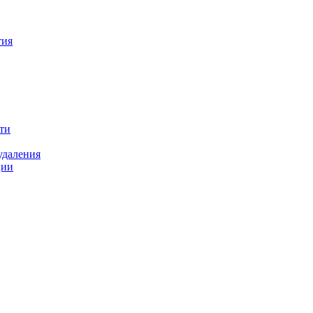
тия
ти
удаления
ции