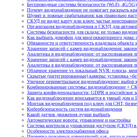
Беспроводные системы безопасности (Wi-Fi, 4G/5G)
Почему видеонаблюдение не помогает раскрыть кр
Шумят и ложные срабатывания: как правильно нас
СКУД не видит карту или ключ: частые неисправно
Организация видеонаблюдения и СКУД для автомой
Системы безопасности для склада: не только видеон
Как выбрать домофон для многоквартирного дома: 
Обязанности и ответственность владельца объекта 
Хранение записей с камер видеонаблюдения: законн
Аналитика в видеонаблюдении: от распознавания л
Хранение записей с камер видеонаблюдения: законн
Аналитика в видеонаблюдении: от распознавания л
Облачное хранение vs локальный NVR: плюсы, мин
Скрытые (интегрированные) камеры: установка «бе
Уличное периметральное видеонаблюдение: выбор 
Комбинированные системы: видеонаблюдение + СК
Защита конфиденциальности: GDPR и российское з
Как видеонаблюдение вписывается в умный дом и I
Монтаж видеонаблюдения под ключ для СНТ, бизне
Кибербезопасность систем видеонаблюдения
Какой датчик движения лучше выбрать
Автоматические ворота: управление и настройка
Система контроля и управления доступом (СКУД) в
Особенности электроснабжения офиса
Проверка пожарных извещателей: как, когда и зачем