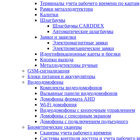
Терминалы учета рабочего времени по картам
Рамки металлодетектора
Калитки
Шлагбаумы
Шлагбаумы CARDDEX
Автоматические шлагбаумы
Замки и защелки
Электромагнитные замки
Электромеханические замки
Идентификационные карты и брелки
Кнопки выхода
Металлодетекторы ручные
GSM-сигнализация
Блоки питания и аккумуляторы
Видеодомофоны
Комплекты видеодомофонов
Вызывные панели видеодомофонов
Домофоны формата AHD
Wi-Fi домофония
Видеодомофоны с кнопочным управлением
Домофоны с сенсорным экраном
Домофоны с подключением подъездного
Биометрические сканеры
Сканеры учета рабочего времени
Системы контроля доступа и учета рабочего 