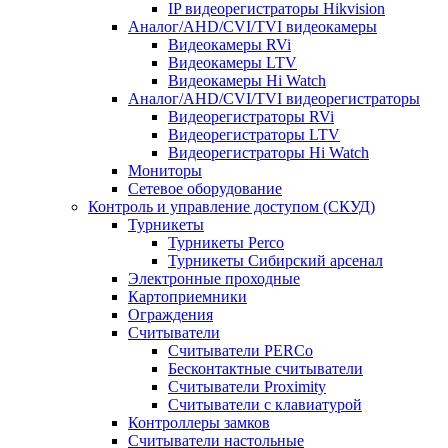
IP видеорегистраторы Hikvision
Аналог/AHD/CVI/TVI видеокамеры
Видеокамеры RVi
Видеокамеры LTV
Видеокамеры Hi Watch
Аналог/AHD/CVI/TVI видеорегистраторы
Видеорегистраторы RVi
Видеорегистраторы LTV
Видеорегистраторы Hi Watch
Мониторы
Сетевое оборудование
Контроль и управление доступом (СКУД)
Турникеты
Турникеты Perco
Турникеты Сибирский арсенал
Электронные проходные
Картоприемники
Ограждения
Считыватели
Считыватели PERCo
Бесконтактные считыватели
Считыватели Proximity
Считыватели с клавиатурой
Контроллеры замков
Считыватели настольные