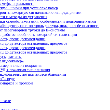
: мифы и реальность
ажу? Ошибки при установке камер
троить пожарную сигнализацию на предприятии
сти и методы их устранения
ки самообслуживания: особенности и подводные камни
аблюдение, но и контроль доступа, пожарная безопасность
от переговорной трубки до IP-системы
за работоспособность пожарной сигнализации
ость, сроки, рекомендации
иц до детектора оставленных предметов
ость, сроки, рекомендации
иц до детектора оставленных предметов
усы, затраты
з видеокамер»
камер и анализ покрытия
УД + пожарная сигнализация
аконодательство при видеонаблюдении
oT‑среду
с‑парков и промзон
 школе
 это делать