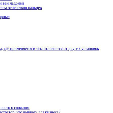
и вен ладоней
лем отпечатков пальцев
арные
, где применяется и чем отличается от других установок
 просто о сложном
тратор: что выбрать для бизнеса?