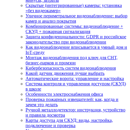
минусы, затраты
Скрытые (интегрированные) камеры: установка
«без видеокамер»
Уличное периметральное видеонаблюдение: выбор
камер и анализ покрытия
Комбинированные системы: видеонаблюдение +
СКУД + пожарная сигнализация
Защита конфиденциальности: GDPR и российское
законодательство при видеонаблюдении
Как видеонаблюдение вписывается в умный дом и
IoT‑среду
Монтаж видеонаблюдения под ключ для СНТ,
бизнес‑парков и промзон
Кибербезопасность систем видеонаблюдения
Какой датчик движения лучше выбрать
Автоматические ворота: управление и настройка
Система контроля и управления доступом (СКУД)
в школе
Особенности электроснабжения офиса
Проверка пожарных извещателей: как, когда и
зачем это делать
Ручной металлодетектор: инструкция, устройство
и правила досмотра
Карты доступа для СКУД: виды, настройка,
подключение и проверка