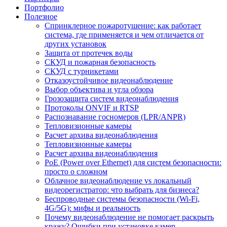
Портфолио
Полезное
Спринклерное пожаротушение: как работает
система, где применяется и чем отличается от
других установок
Защита от протечек воды
СКУД и пожарная безопасность
СКУД с турникетами
Отказоустойчивое видеонаблюдение
Выбор объектива и угла обзора
Грозозащита систем видеонаблюдения
Протоколы ONVIF и RTSP
Распознавание госномеров (LPR/ANPR)
Тепловизионные камеры
Расчет архива видеонаблюдения
Тепловизионные камеры
Расчет архива видеонаблюдения
PoE (Power over Ethernet) для систем безопасности:
просто о сложном
Облачное видеонаблюдение vs локальный
видеорегистратор: что выбрать для бизнеса?
Беспроводные системы безопасности (Wi-Fi,
4G/5G): мифы и реальность
Почему видеонаблюдение не помогает раскрыть
кражу? Ошибки при установке камер