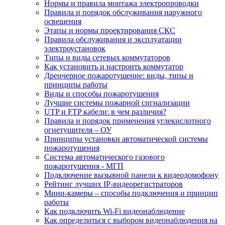
Нормы и правила монтажа электропроводки
Правила и порядок обслуживания наружного
освещения
Этапы и нормы проектирования СКС
Правила обслуживания и эксплуатации
электроустановок
Типы и виды сетевых коммутаторов
Как установить и настроить коммутатор
Дренчерное пожаротушение: виды, типы и
принципы работы
Виды и способы пожаротушения
Лучшие системы пожарной сигнализации
UTP и FTP кабели: в чем различия?
Правила и порядок применения углекислотного
огнетушителя – ОУ
Принципы установки автоматической системы
пожаротушения
Система автоматического газового
пожаротушения - МГП
Подключение вызывной панели к видеодомофону
Рейтинг лучших IP-видеорегистраторов
Мини-камеры – способы подключения и принцип
работы
Как подключить Wi-Fi видеонаблюдение
Как определиться с выбором видеонаблюдения на