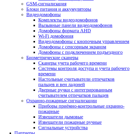
GSM-сигнализация
Блоки питания и аккумуляторы
Видеодомофоны
Комплекты видеодомофонов
Вызывные панели видеодомофонов
Домофоны формата AHD
Wi-Fi домофония
Видеодомофоны с кнопочным управлением
Домофоны с сенсорным экраном
Домофоны с подключением подъездного
Биометрические сканеры
Сканеры учета рабочего времени
Системы контроля доступа и учета рабочего
времени
Настольные считыватели отпечатков
пальцев и вен ладоней
Дверные ручки с интегрированным
считывателем отпечатков пальцев
Охранно-пожарные сигнализации
Приборы приёмно-контрольные охранно-
пожарные
Извещатели дымовые
Извещатели пожарные ручные
Сигнальные устройства
Партнеры