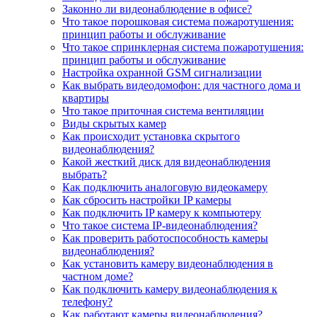
Законно ли видеонаблюдение в офисе?
Что такое порошковая система пожаротушения:
принцип работы и обслуживание
Что такое спринклерная система пожаротушения:
принцип работы и обслуживание
Настройка охранной GSM сигнализации
Как выбрать видеодомофон: для частного дома и
квартиры
Что такое приточная система вентиляции
Виды скрытых камер
Как происходит установка скрытого
видеонаблюдения?
Какой жесткий диск для видеонаблюдения
выбрать?
Как подключить аналоговую видеокамеру
Как сбросить настройки IP камеры
Как подключить IP камеру к компьютеру
Что такое система IP-видеонаблюдения?
Как проверить работоспособность камеры
видеонаблюдения?
Как установить камеру видеонаблюдения в
частном доме?
Как подключить камеру видеонаблюдения к
телефону?
Как работают камеры видеонаблюдения?