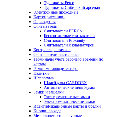
Турникеты Perco
Турникеты Сибирский арсенал
Электронные проходные
Картоприемники
Ограждения
Считыватели
Считыватели PERCo
Бесконтактные считыватели
Считыватели Proximity
Считыватели с клавиатурой
Контроллеры замков
Считыватели настольные
Терминалы учета рабочего времени по
картам
Рамки металлодетектора
Калитки
Шлагбаумы
Шлагбаумы CARDDEX
Автоматические шлагбаумы
Замки и защелки
Электромагнитные замки
Электромеханические замки
Идентификационные карты и брелки
Кнопки выхода
Металлодетекторы ручные