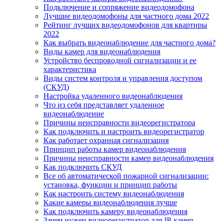
Подключение и сопряжение видеодомофона
Лучшие видеодомофоны для частного дома 2022
Рейтинг лучших видеодомофонов для квартиры
2022
Как выбрать видеонаблюдение для частного дома?
Виды камер для видеонаблюдения
Устройство беспроводной сигнализации и ее
характеристика
Виды систем контроля и управления доступом
(СКУД)
Настройка удаленного видеонаблюдения
Что из себя представляет удаленное
видеонаблюдение
Причины неисправности видеорегистратора
Как подключить и настроить видеорегистратор
Как работает охранная сигнализация
Принцип работы камер видеонаблюдения
Причины неисправности камер видеонаблюдения
Как подключить СКУД
Все об автоматической пожарной сигнализации:
установка, функции и принцип работы
Как настроить систему видеонаблюдения
Какие камеры видеонаблюдения лучше
Как подключить камеру видеонаблюдения
Зачем нужен видеорегистратор для IP-камер