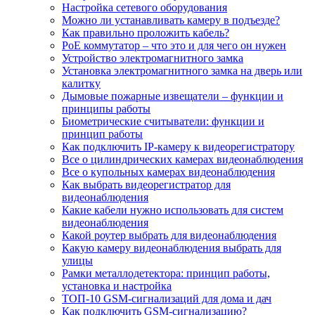
Настройка сетевого оборудования
Можно ли устанавливать камеру в подъезде?
Как правильно проложить кабель?
PoE коммутатор – что это и для чего он нужен
Устройство электромагнитного замка
Установка электромагнитного замка на дверь или
калитку
Дымовые пожарные извещатели – функции и
принципы работы
Биометрические считыватели: функции и
принцип работы
Как подключить IP-камеру к видеорегистратору
Все о цилиндрических камерах видеонаблюдения
Все о купольных камерах видеонаблюдения
Как выбрать видеорегистратор для
видеонаблюдения
Какие кабели нужно использовать для систем
видеонаблюдения
Какой роутер выбрать для видеонаблюдения
Какую камеру видеонаблюдения выбрать для
улицы
Рамки металлодетектора: принцип работы,
установка и настройка
ТОП-10 GSM-сигнализаций для дома и дач
Как подключить GSM-сигнализацию?