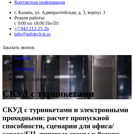
Контактная информация
г. Казань, ул. Адмиралтейская, д. 3, корпус 3
Режим работы:
с 9:00 по 18:00 Пн-Пт
+7 843 212-25-26
info@infotech-k.ru
Заказать звонок
Главная
/
Полезное
/
СКУД с турникетами
СКУД с турникетами
СКУД с турникетами и электронными
проходными: расчет пропускной
способности, сценарии для офиса/
завода/БЦ, типовые схемы и “узкие