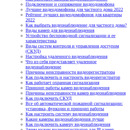
Подключение и сопряжение видеодомофона
Лучшие видеодомофоны для частного дома 2022
Рейтинг лучших видеодомофонов для квартиры
2022
Как выбрать видеонаблюдение для частного дома?
Виды камер для видеонаблюдения
Устройство беспроводной сигнализации и ее
характеристика
Виды систем контроля и управления доступом
(СКУД)
Настройка удаленного видеонаблюдения
Что из себя представляет удаленное
видеонаблюдение
Причины неисправности видеорегистратора
Как подключить и настроить видеорегистратор
Как работает охранная сигнализация
Принцип работы камер видеонаблюдения
Причины неисправности камер видеонаблюдения
Как подключить СКУД
Все об автоматической пожарной сигнализации:
установка, функции и принцип работы
Как настроить систему видеонаблюдения
Какие камеры видеонаблюдения лучше
Как подключить камеру видеонаблюдения
Зачем нужен видеорегистратор для IP-камер