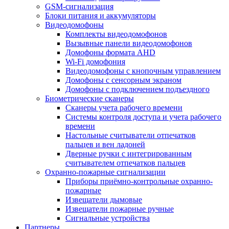
GSM-сигнализация
Блоки питания и аккумуляторы
Видеодомофоны
Комплекты видеодомофонов
Вызывные панели видеодомофонов
Домофоны формата AHD
Wi-Fi домофония
Видеодомофоны с кнопочным управлением
Домофоны с сенсорным экраном
Домофоны с подключением подъездного
Биометрические сканеры
Сканеры учета рабочего времени
Системы контроля доступа и учета рабочего
времени
Настольные считыватели отпечатков
пальцев и вен ладоней
Дверные ручки с интегрированным
считывателем отпечатков пальцев
Охранно-пожарные сигнализации
Приборы приёмно-контрольные охранно-
пожарные
Извещатели дымовые
Извещатели пожарные ручные
Сигнальные устройства
Партнеры