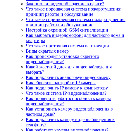
Законно ли видеонаблюдение в офисе?
Что такое порошковая система пожаротушения:
принцип работы и обслуживание
Что такое спринклерная система пожаротушения:
принцип работы и обслуживание
Настройка охранной GSM сигнализации
Как выбрать видеодомофон: для частного дома и
квартиры
Что такое приточная система вентиляции
Виды скрытых камер
Как происходит установка скрытого
видеонаблюдения?
Какой жесткий диск для видеонаблюдения
выбрать?
Как подключить аналоговую видеокамеру
Как сбросить настройки IP камеры
Как подключить IP камеру к компьютеру
Что такое система IP-видеонаблюдения?
Как проверить работоспособность камеры
видеонаблюдения?
Как установить камеру видеонаблюдения в
частном доме?
Как подключить камеру видеонаблюдения к
телефону?
Как работают камеры видеонаблюдения?