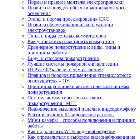
Нормы и правила монтажа электропроводки
Правила и порядок обслуживания наружного
освещения
Этапы и нормы проектирования СКС
Правила обслуживания и эксплуатации
электроустановок
Типы и виды сетевых коммутаторов
Как установить и настроить коммутатор
Дренчерное пожаротушение: виды, типы и
принципы работы
Виды и способы пожаротушения
Лучшие системы пожарной сигнализации
UTP и FTP кабели: в чем различия?
Правила и порядок применения углекислотного
огнетушителя – ОУ
Принципы установки автоматической системы
пожаротушения
Система автоматического газового
пожаротушения - МГП
Подключение вызывной панели к видеодомофону
Рейтинг лучших IP-видеорегистраторов
Мини-камеры – способы подключения и принцип
работы
Как подключить Wi-Fi видеонаблюдение
Как определиться с выбором видеонаблюдения на