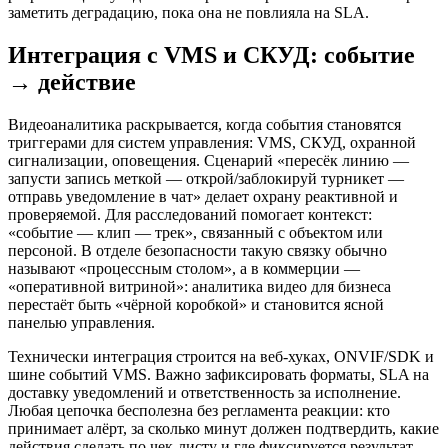
заметить деградацию, пока она не повлияла на SLA.
Интеграция с VMS и СКУД: событие
→ действие
Видеоаналитика раскрывается, когда события становятся
триггерами для систем управления: VMS, СКУД, охранной
сигнализации, оповещения. Сценарий «пересёк линию —
запусти запись меткой — открой/заблокируй турникет —
отправь уведомление в чат» делает охрану реактивной и
проверяемой. Для расследований помогает контекст:
«событие — клип — трек», связанный с объектом или
персоной. В отделе безопасности такую связку обычно
называют «процессным столом», а в коммерции —
«оперативной витриной»: аналитика видео для бизнеса
перестаёт быть «чёрной коробкой» и становится ясной
панелью управления.
Технически интеграция строится на веб-хуках, ONVIF/SDK и
шине событий VMS. Важно зафиксировать форматы, SLA на
доставку уведомлений и ответственность за исполнение.
Любая цепочка бесполезна без регламента реакции: кто
принимает алёрт, за сколько минут должен подтвердить, какие
действия сделать по чек-листу и где фиксируется результат.