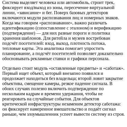
Система выделяет человека или автомобиль, строит трек,
фиксирует вход/выход из зоны, пересечение виртуальной
линии, «зависание» и бег. Поверх базовых детекторов
включаются модули распознавания лиц и номерных знаков.
Когда мы говорим «распознавание», важно различать
идентификацию (сопоставление с эталоном) и верификацию
(подтверждение) — для них разные пороги и политика
хранения шаблонов. Для ритейла и музеев востребован
подсчёт посетителей: вход, выход, плотность потока,
тепловые карты. Эта аналитика помогает упростить
планирование, а подсчёт посетителей позволяет доказательно
обосновывать рекламные ставки и графики персонала.
Отдельно стоит модуль «оставленные предметы» и «саботаж».
Первый ищет объект, который внезапно появился и
продолжает находиться без владельца; второй ловит закрытие
объектива, смещение камеры, резкое падение сигнала. В
обоих случаях полезно включить подтверждение по
нескольким кадрам и времени удержания, чтобы не
реагировать на случайные события. Для объектов
критической инфраструктуры незаменим детектор саботажа:
он фиксирует намеренное вмешательство и подаёт сигнал
раньше, чем злоумышленник успеет вывести систему из строя.