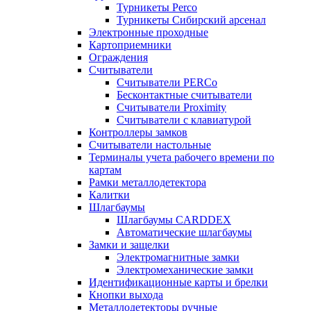
Турникеты Perco
Турникеты Сибирский арсенал
Электронные проходные
Картоприемники
Ограждения
Считыватели
Считыватели PERCo
Бесконтактные считыватели
Считыватели Proximity
Считыватели с клавиатурой
Контроллеры замков
Считыватели настольные
Терминалы учета рабочего времени по
картам
Рамки металлодетектора
Калитки
Шлагбаумы
Шлагбаумы CARDDEX
Автоматические шлагбаумы
Замки и защелки
Электромагнитные замки
Электромеханические замки
Идентификационные карты и брелки
Кнопки выхода
Металлодетекторы ручные