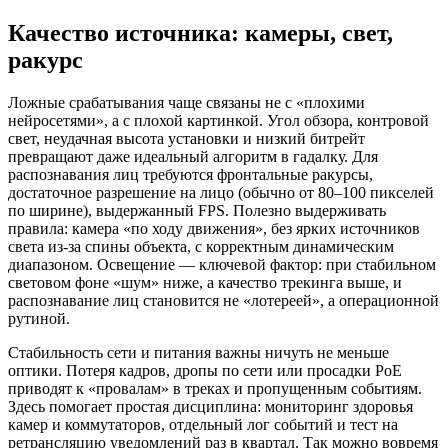
Качество источника: камеры, свет,
ракурс
Ложные срабатывания чаще связаны не с «плохими
нейросетями», а с плохой картинкой. Угол обзора, контровой
свет, неудачная высота установки и низкий битрейт
превращают даже идеальный алгоритм в гадалку. Для
распознавания лиц требуются фронтальные ракурсы,
достаточное разрешение на лицо (обычно от 80–100 пикселей
по ширине), выдержанный FPS. Полезно выдерживать
правила: камера «по ходу движения», без ярких источников
света из-за спины объекта, с корректным динамическим
диапазоном. Освещение — ключевой фактор: при стабильном
световом фоне «шум» ниже, а качество трекинга выше, и
распознавание лиц становится не «лотереей», а операционной
рутиной.
Стабильность сети и питания важны ничуть не меньше
оптики. Потеря кадров, дропы по сети или просадки PoE
приводят к «провалам» в треках и пропущенным событиям.
Здесь помогает простая дисциплина: мониторинг здоровья
камер и коммутаторов, отдельный лог событий и тест на
ретрансляцию уведомлений раз в квартал. Так можно вовремя