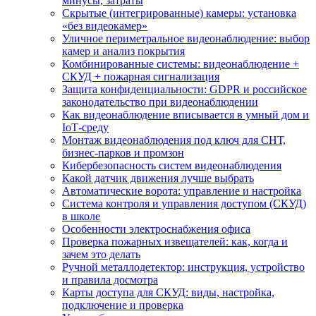
минусы, затраты
Скрытые (интегрированные) камеры: установка
«без видеокамер»
Уличное периметральное видеонаблюдение: выбор
камер и анализ покрытия
Комбинированные системы: видеонаблюдение +
СКУД + пожарная сигнализация
Защита конфиденциальности: GDPR и российское
законодательство при видеонаблюдении
Как видеонаблюдение вписывается в умный дом и
IoT‑среду
Монтаж видеонаблюдения под ключ для СНТ,
бизнес‑парков и промзон
Кибербезопасность систем видеонаблюдения
Какой датчик движения лучше выбрать
Автоматические ворота: управление и настройка
Система контроля и управления доступом (СКУД)
в школе
Особенности электроснабжения офиса
Проверка пожарных извещателей: как, когда и
зачем это делать
Ручной металлодетектор: инструкция, устройство
и правила досмотра
Карты доступа для СКУД: виды, настройка,
подключение и проверка