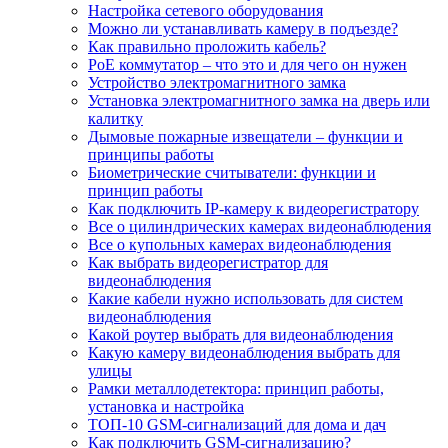
Настройка сетевого оборудования
Можно ли устанавливать камеру в подъезде?
Как правильно проложить кабель?
PoE коммутатор – что это и для чего он нужен
Устройство электромагнитного замка
Установка электромагнитного замка на дверь или
калитку
Дымовые пожарные извещатели – функции и
принципы работы
Биометрические считыватели: функции и
принцип работы
Как подключить IP-камеру к видеорегистратору
Все о цилиндрических камерах видеонаблюдения
Все о купольных камерах видеонаблюдения
Как выбрать видеорегистратор для
видеонаблюдения
Какие кабели нужно использовать для систем
видеонаблюдения
Какой роутер выбрать для видеонаблюдения
Какую камеру видеонаблюдения выбрать для
улицы
Рамки металлодетектора: принцип работы,
установка и настройка
ТОП-10 GSM-сигнализаций для дома и дач
Как подключить GSM-сигнализацию?