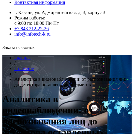
Контактная информация
г. Казань, ул. Адмиралтейская, д. 3, корпус 3
Режим работы:
с 9:00 по 18:00 Пн-Пт
+7 843 212-25-26
info@infotech-k.ru
Заказать звонок
Главная
/
Полезное
/
Аналитика в видеонаблюдении: от распознавания лиц
до детектора оставленных предметов
Аналитика в
видеонаблюдении: от
распознавания лиц до
детектора оставленных