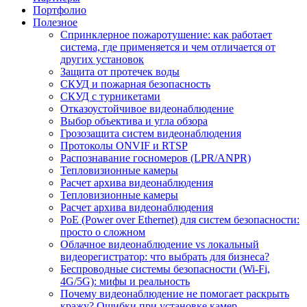
Портфолио
Полезное
Спринклерное пожаротушение: как работает
система, где применяется и чем отличается от
других установок
Защита от протечек воды
СКУД и пожарная безопасность
СКУД с турникетами
Отказоустойчивое видеонаблюдение
Выбор объектива и угла обзора
Грозозащита систем видеонаблюдения
Протоколы ONVIF и RTSP
Распознавание госномеров (LPR/ANPR)
Тепловизионные камеры
Расчет архива видеонаблюдения
Тепловизионные камеры
Расчет архива видеонаблюдения
PoE (Power over Ethernet) для систем безопасности:
просто о сложном
Облачное видеонаблюдение vs локальный
видеорегистратор: что выбрать для бизнеса?
Беспроводные системы безопасности (Wi-Fi,
4G/5G): мифы и реальность
Почему видеонаблюдение не помогает раскрыть
кражу? Ошибки при установке камер