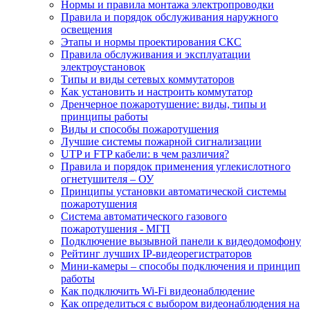
Нормы и правила монтажа электропроводки
Правила и порядок обслуживания наружного
освещения
Этапы и нормы проектирования СКС
Правила обслуживания и эксплуатации
электроустановок
Типы и виды сетевых коммутаторов
Как установить и настроить коммутатор
Дренчерное пожаротушение: виды, типы и
принципы работы
Виды и способы пожаротушения
Лучшие системы пожарной сигнализации
UTP и FTP кабели: в чем различия?
Правила и порядок применения углекислотного
огнетушителя – ОУ
Принципы установки автоматической системы
пожаротушения
Система автоматического газового
пожаротушения - МГП
Подключение вызывной панели к видеодомофону
Рейтинг лучших IP-видеорегистраторов
Мини-камеры – способы подключения и принцип
работы
Как подключить Wi-Fi видеонаблюдение
Как определиться с выбором видеонаблюдения на