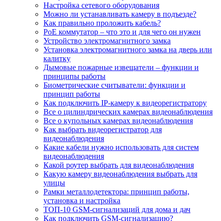
Настройка сетевого оборудования
Можно ли устанавливать камеру в подъезде?
Как правильно проложить кабель?
PoE коммутатор – что это и для чего он нужен
Устройство электромагнитного замка
Установка электромагнитного замка на дверь или
калитку
Дымовые пожарные извещатели – функции и
принципы работы
Биометрические считыватели: функции и
принцип работы
Как подключить IP-камеру к видеорегистратору
Все о цилиндрических камерах видеонаблюдения
Все о купольных камерах видеонаблюдения
Как выбрать видеорегистратор для
видеонаблюдения
Какие кабели нужно использовать для систем
видеонаблюдения
Какой роутер выбрать для видеонаблюдения
Какую камеру видеонаблюдения выбрать для
улицы
Рамки металлодетектора: принцип работы,
установка и настройка
ТОП-10 GSM-сигнализаций для дома и дач
Как подключить GSM-сигнализацию?