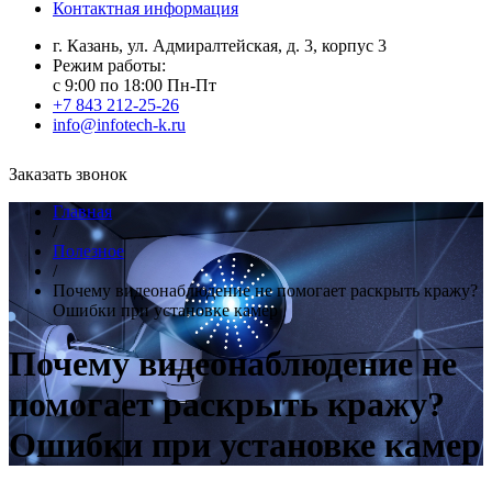
Контактная информация
г. Казань, ул. Адмиралтейская, д. 3, корпус 3
Режим работы:
с 9:00 по 18:00 Пн-Пт
+7 843 212-25-26
info@infotech-k.ru
Заказать звонок
Главная
/
Полезное
/
Почему видеонаблюдение не помогает раскрыть кражу?
Ошибки при установке камер
Почему видеонаблюдение не
помогает раскрыть кражу?
Ошибки при установке камер