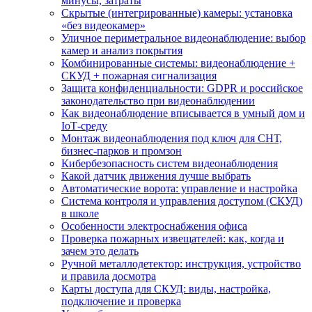
минусы, затраты
Скрытые (интегрированные) камеры: установка
«без видеокамер»
Уличное периметральное видеонаблюдение: выбор
камер и анализ покрытия
Комбинированные системы: видеонаблюдение +
СКУД + пожарная сигнализация
Защита конфиденциальности: GDPR и российское
законодательство при видеонаблюдении
Как видеонаблюдение вписывается в умный дом и
IoT‑среду
Монтаж видеонаблюдения под ключ для СНТ,
бизнес‑парков и промзон
Кибербезопасность систем видеонаблюдения
Какой датчик движения лучше выбрать
Автоматические ворота: управление и настройка
Система контроля и управления доступом (СКУД)
в школе
Особенности электроснабжения офиса
Проверка пожарных извещателей: как, когда и
зачем это делать
Ручной металлодетектор: инструкция, устройство
и правила досмотра
Карты доступа для СКУД: виды, настройка,
подключение и проверка