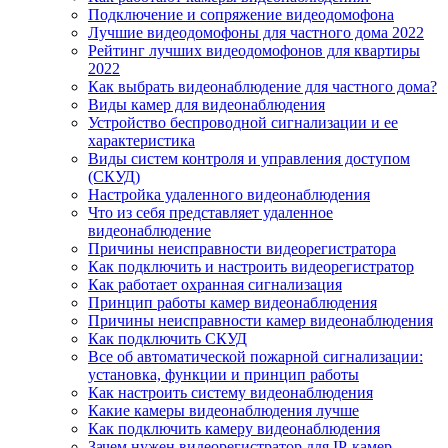
Подключение и сопряжение видеодомофона
Лучшие видеодомофоны для частного дома 2022
Рейтинг лучших видеодомофонов для квартиры
2022
Как выбрать видеонаблюдение для частного дома?
Виды камер для видеонаблюдения
Устройство беспроводной сигнализации и ее
характеристика
Виды систем контроля и управления доступом
(СКУД)
Настройка удаленного видеонаблюдения
Что из себя представляет удаленное
видеонаблюдение
Причины неисправности видеорегистратора
Как подключить и настроить видеорегистратор
Как работает охранная сигнализация
Принцип работы камер видеонаблюдения
Причины неисправности камер видеонаблюдения
Как подключить СКУД
Все об автоматической пожарной сигнализации:
установка, функции и принцип работы
Как настроить систему видеонаблюдения
Какие камеры видеонаблюдения лучше
Как подключить камеру видеонаблюдения
Зачем нужен видеорегистратор для IP-камер