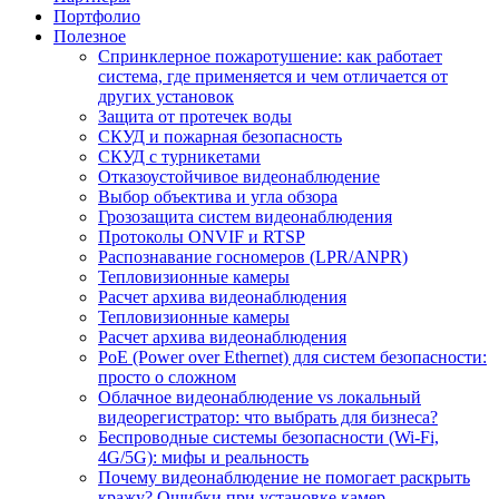
Портфолио
Полезное
Спринклерное пожаротушение: как работает
система, где применяется и чем отличается от
других установок
Защита от протечек воды
СКУД и пожарная безопасность
СКУД с турникетами
Отказоустойчивое видеонаблюдение
Выбор объектива и угла обзора
Грозозащита систем видеонаблюдения
Протоколы ONVIF и RTSP
Распознавание госномеров (LPR/ANPR)
Тепловизионные камеры
Расчет архива видеонаблюдения
Тепловизионные камеры
Расчет архива видеонаблюдения
PoE (Power over Ethernet) для систем безопасности:
просто о сложном
Облачное видеонаблюдение vs локальный
видеорегистратор: что выбрать для бизнеса?
Беспроводные системы безопасности (Wi-Fi,
4G/5G): мифы и реальность
Почему видеонаблюдение не помогает раскрыть
кражу? Ошибки при установке камер