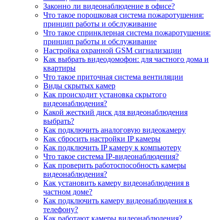
Законно ли видеонаблюдение в офисе?
Что такое порошковая система пожаротушения:
принцип работы и обслуживание
Что такое спринклерная система пожаротушения:
принцип работы и обслуживание
Настройка охранной GSM сигнализации
Как выбрать видеодомофон: для частного дома и
квартиры
Что такое приточная система вентиляции
Виды скрытых камер
Как происходит установка скрытого
видеонаблюдения?
Какой жесткий диск для видеонаблюдения
выбрать?
Как подключить аналоговую видеокамеру
Как сбросить настройки IP камеры
Как подключить IP камеру к компьютеру
Что такое система IP-видеонаблюдения?
Как проверить работоспособность камеры
видеонаблюдения?
Как установить камеру видеонаблюдения в
частном доме?
Как подключить камеру видеонаблюдения к
телефону?
Как работают камеры видеонаблюдения?