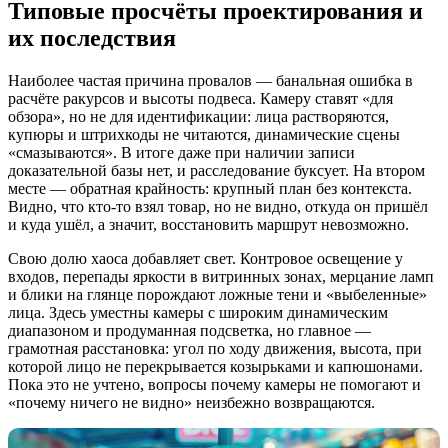
Типовые просчёты проектирования и
их последствия
Наиболее частая причина провалов — банальная ошибка в
расчёте ракурсов и высоты подвеса. Камеру ставят «для
обзора», но не для идентификации: лица растворяются,
купюры и штрихкоды не читаются, динамические сцены
«смазываются». В итоге даже при наличии записи
доказательной базы нет, и расследование буксует. На втором
месте — обратная крайность: крупный план без контекста.
Видно, что кто-то взял товар, но не видно, откуда он пришёл
и куда ушёл, а значит, восстановить маршрут невозможно.
Свою долю хаоса добавляет свет. Контровое освещение у
входов, перепады яркости в витринных зонах, мерцание ламп
и блики на глянце порождают ложные тени и «выбеленные»
лица. Здесь уместны камеры с широким динамическим
диапазоном и продуманная подсветка, но главное —
грамотная расстановка: угол по ходу движения, высота, при
которой лицо не перекрывается козырьками и капюшонами.
Пока это не учтено, вопросы почему камеры не помогают и
«почему ничего не видно» неизбежно возвращаются.