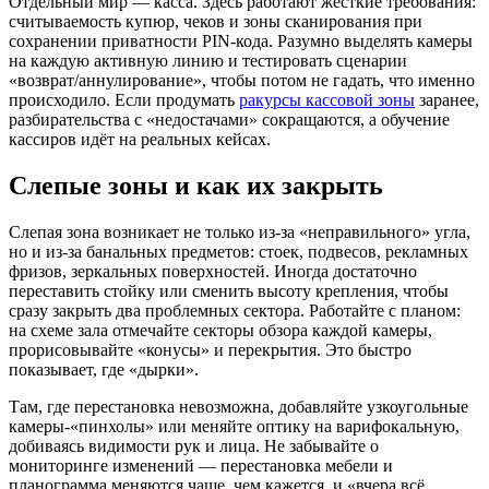
Отдельный мир — касса. Здесь работают жёсткие требования:
считываемость купюр, чеков и зоны сканирования при
сохранении приватности PIN-кода. Разумно выделять камеры
на каждую активную линию и тестировать сценарии
«возврат/аннулирование», чтобы потом не гадать, что именно
происходило. Если продумать
ракурсы кассовой зоны
заранее,
разбирательства с «недостачами» сокращаются, а обучение
кассиров идёт на реальных кейсах.
Слепые зоны и как их закрыть
Слепая зона возникает не только из-за «неправильного» угла,
но и из-за банальных предметов: стоек, подвесов, рекламных
фризов, зеркальных поверхностей. Иногда достаточно
переставить стойку или сменить высоту крепления, чтобы
сразу закрыть два проблемных сектора. Работайте с планом:
на схеме зала отмечайте секторы обзора каждой камеры,
прорисовывайте «конусы» и перекрытия. Это быстро
показывает, где «дырки».
Там, где перестановка невозможна, добавляйте узкоугольные
камеры-«пинхолы» или меняйте оптику на варифокальную,
добиваясь видимости рук и лица. Не забывайте о
мониторинге изменений — перестановка мебели и
планограмма меняются чаще, чем кажется, и «вчера всё