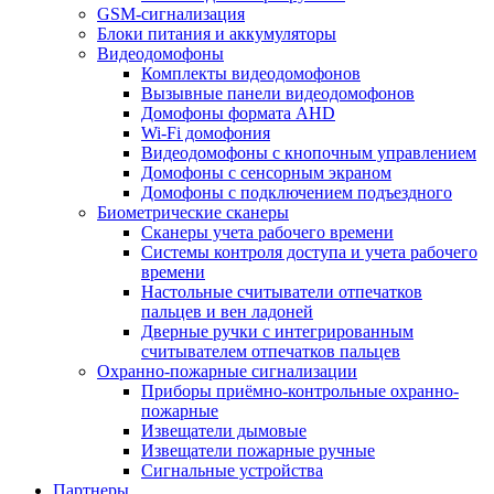
GSM-сигнализация
Блоки питания и аккумуляторы
Видеодомофоны
Комплекты видеодомофонов
Вызывные панели видеодомофонов
Домофоны формата AHD
Wi-Fi домофония
Видеодомофоны с кнопочным управлением
Домофоны с сенсорным экраном
Домофоны с подключением подъездного
Биометрические сканеры
Сканеры учета рабочего времени
Системы контроля доступа и учета рабочего
времени
Настольные считыватели отпечатков
пальцев и вен ладоней
Дверные ручки с интегрированным
считывателем отпечатков пальцев
Охранно-пожарные сигнализации
Приборы приёмно-контрольные охранно-
пожарные
Извещатели дымовые
Извещатели пожарные ручные
Сигнальные устройства
Партнеры