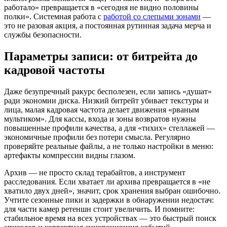
работало» превращается в «сегодня не видно половины
полки». Системная работа с
работой со слепыми зонами
—
это не разовая акция, а постоянная рутинная задача мерча и
службы безопасности.
Параметры записи: от битрейта до
кадровой частоты
Даже безупречный ракурс бесполезен, если запись «душат»
ради экономии диска. Низкий битрейт убивает текстуры и
лица, малая кадровая частота делает движения «рваным
мультиком». Для кассы, входа и зоны возвратов нужны
повышенные профили качества, а для «тихих» стеллажей —
экономичные профили без потери смысла. Регулярно
проверяйте реальные файлы, а не только настройки в меню:
артефакты компрессии видны глазом.
Архив — не просто склад терабайтов, а инструмент
расследования. Если хватает ли архива превращается в «не
хватило двух дней», значит, срок хранения выбран ошибочно.
Учтите сезонные пики и задержки в обнаружении недостач:
для части камер ретеншн стоит увеличить. И помните:
стабильное время на всех устройствах — это быстрый поиск