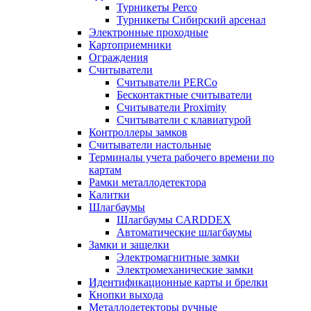
Турникеты Perco
Турникеты Сибирский арсенал
Электронные проходные
Картоприемники
Ограждения
Считыватели
Считыватели PERCo
Бесконтактные считыватели
Считыватели Proximity
Считыватели с клавиатурой
Контроллеры замков
Считыватели настольные
Терминалы учета рабочего времени по
картам
Рамки металлодетектора
Калитки
Шлагбаумы
Шлагбаумы CARDDEX
Автоматические шлагбаумы
Замки и защелки
Электромагнитные замки
Электромеханические замки
Идентификационные карты и брелки
Кнопки выхода
Металлодетекторы ручные