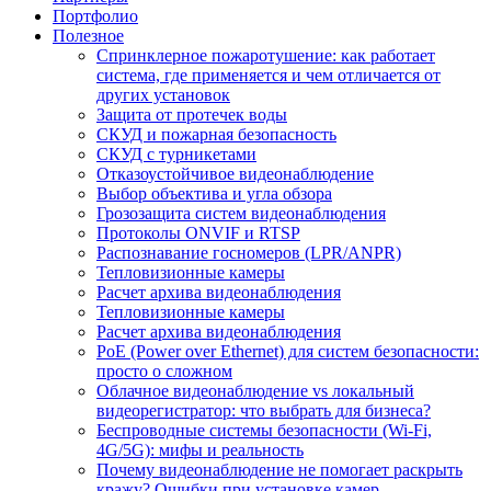
Портфолио
Полезное
Спринклерное пожаротушение: как работает
система, где применяется и чем отличается от
других установок
Защита от протечек воды
СКУД и пожарная безопасность
СКУД с турникетами
Отказоустойчивое видеонаблюдение
Выбор объектива и угла обзора
Грозозащита систем видеонаблюдения
Протоколы ONVIF и RTSP
Распознавание госномеров (LPR/ANPR)
Тепловизионные камеры
Расчет архива видеонаблюдения
Тепловизионные камеры
Расчет архива видеонаблюдения
PoE (Power over Ethernet) для систем безопасности:
просто о сложном
Облачное видеонаблюдение vs локальный
видеорегистратор: что выбрать для бизнеса?
Беспроводные системы безопасности (Wi-Fi,
4G/5G): мифы и реальность
Почему видеонаблюдение не помогает раскрыть
кражу? Ошибки при установке камер