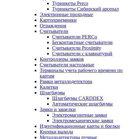
Турникеты Perco
Турникеты Сибирский арсенал
Электронные проходные
Картоприемники
Ограждения
Считыватели
Считыватели PERCo
Бесконтактные считыватели
Считыватели Proximity
Считыватели с клавиатурой
Контроллеры замков
Считыватели настольные
Терминалы учета рабочего времени по
картам
Рамки металлодетектора
Калитки
Шлагбаумы
Шлагбаумы CARDDEX
Автоматические шлагбаумы
Замки и защелки
Электромагнитные замки
Электромеханические замки
Идентификационные карты и брелки
Кнопки выхода
Металлодетекторы ручные