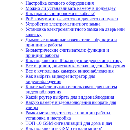
Настройка сетевого оборудования
Можно ли устанавливать камеру в подъезде?
Как правильно проложить кабель?
PoE коммутатор – что это и для чего он нужен
Устройство электромагнитного замка
Установка электромагнитного замка на дверь или
калитку
Дымовые пожарные извещатели – функции и
принципы работы
Биометрические считыватели: функции и
принцип работы
Как подключить IP-камеру к видеорегистратору
Все о цилиндрических камерах видеонаблюдения
Все о купольных камерах видеонаблюдения
Как выбрать видеорегистратор для
видеонаблюдения
Какие кабели нужно использовать для систем
видеонаблюдения
Какой роутер выбрать для видеонаблюдения
Какую камеру видеонаблюдения выбрать для
улицы
Рамки металлодетектора: принцип работы,
установка и настройка
ТОП-10 GSM-сигнализаций для дома и дач
Как подключить GSM-сигнализацию?