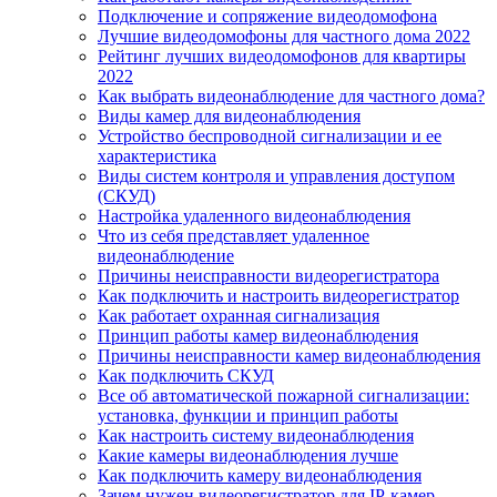
Подключение и сопряжение видеодомофона
Лучшие видеодомофоны для частного дома 2022
Рейтинг лучших видеодомофонов для квартиры
2022
Как выбрать видеонаблюдение для частного дома?
Виды камер для видеонаблюдения
Устройство беспроводной сигнализации и ее
характеристика
Виды систем контроля и управления доступом
(СКУД)
Настройка удаленного видеонаблюдения
Что из себя представляет удаленное
видеонаблюдение
Причины неисправности видеорегистратора
Как подключить и настроить видеорегистратор
Как работает охранная сигнализация
Принцип работы камер видеонаблюдения
Причины неисправности камер видеонаблюдения
Как подключить СКУД
Все об автоматической пожарной сигнализации:
установка, функции и принцип работы
Как настроить систему видеонаблюдения
Какие камеры видеонаблюдения лучше
Как подключить камеру видеонаблюдения
Зачем нужен видеорегистратор для IP-камер