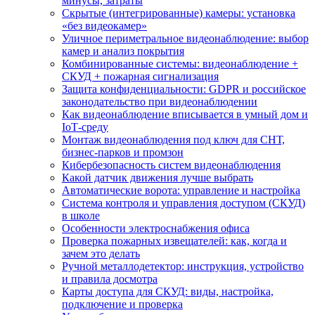
минусы, затраты
Скрытые (интегрированные) камеры: установка
«без видеокамер»
Уличное периметральное видеонаблюдение: выбор
камер и анализ покрытия
Комбинированные системы: видеонаблюдение +
СКУД + пожарная сигнализация
Защита конфиденциальности: GDPR и российское
законодательство при видеонаблюдении
Как видеонаблюдение вписывается в умный дом и
IoT‑среду
Монтаж видеонаблюдения под ключ для СНТ,
бизнес‑парков и промзон
Кибербезопасность систем видеонаблюдения
Какой датчик движения лучше выбрать
Автоматические ворота: управление и настройка
Система контроля и управления доступом (СКУД)
в школе
Особенности электроснабжения офиса
Проверка пожарных извещателей: как, когда и
зачем это делать
Ручной металлодетектор: инструкция, устройство
и правила досмотра
Карты доступа для СКУД: виды, настройка,
подключение и проверка