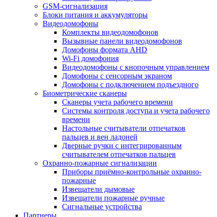
GSM-сигнализация
Блоки питания и аккумуляторы
Видеодомофоны
Комплекты видеодомофонов
Вызывные панели видеодомофонов
Домофоны формата AHD
Wi-Fi домофония
Видеодомофоны с кнопочным управлением
Домофоны с сенсорным экраном
Домофоны с подключением подъездного
Биометрические сканеры
Сканеры учета рабочего времени
Системы контроля доступа и учета рабочего
времени
Настольные считыватели отпечатков
пальцев и вен ладоней
Дверные ручки с интегрированным
считывателем отпечатков пальцев
Охранно-пожарные сигнализации
Приборы приёмно-контрольные охранно-
пожарные
Извещатели дымовые
Извещатели пожарные ручные
Сигнальные устройства
Партнеры