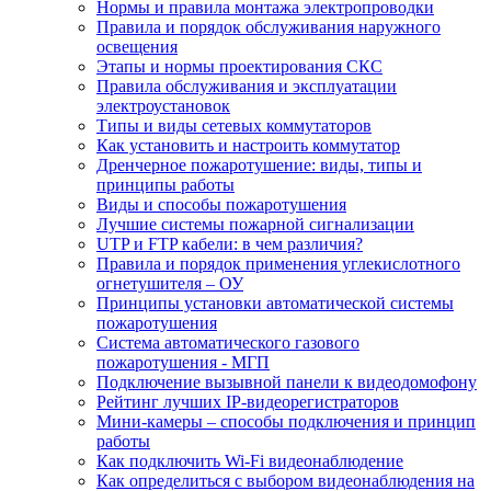
Нормы и правила монтажа электропроводки
Правила и порядок обслуживания наружного
освещения
Этапы и нормы проектирования СКС
Правила обслуживания и эксплуатации
электроустановок
Типы и виды сетевых коммутаторов
Как установить и настроить коммутатор
Дренчерное пожаротушение: виды, типы и
принципы работы
Виды и способы пожаротушения
Лучшие системы пожарной сигнализации
UTP и FTP кабели: в чем различия?
Правила и порядок применения углекислотного
огнетушителя – ОУ
Принципы установки автоматической системы
пожаротушения
Система автоматического газового
пожаротушения - МГП
Подключение вызывной панели к видеодомофону
Рейтинг лучших IP-видеорегистраторов
Мини-камеры – способы подключения и принцип
работы
Как подключить Wi-Fi видеонаблюдение
Как определиться с выбором видеонаблюдения на