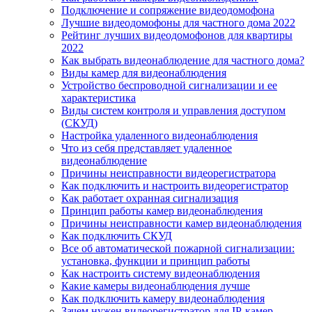
Подключение и сопряжение видеодомофона
Лучшие видеодомофоны для частного дома 2022
Рейтинг лучших видеодомофонов для квартиры
2022
Как выбрать видеонаблюдение для частного дома?
Виды камер для видеонаблюдения
Устройство беспроводной сигнализации и ее
характеристика
Виды систем контроля и управления доступом
(СКУД)
Настройка удаленного видеонаблюдения
Что из себя представляет удаленное
видеонаблюдение
Причины неисправности видеорегистратора
Как подключить и настроить видеорегистратор
Как работает охранная сигнализация
Принцип работы камер видеонаблюдения
Причины неисправности камер видеонаблюдения
Как подключить СКУД
Все об автоматической пожарной сигнализации:
установка, функции и принцип работы
Как настроить систему видеонаблюдения
Какие камеры видеонаблюдения лучше
Как подключить камеру видеонаблюдения
Зачем нужен видеорегистратор для IP-камер