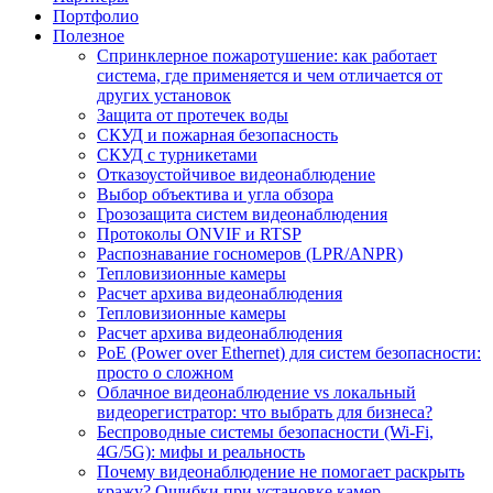
Портфолио
Полезное
Спринклерное пожаротушение: как работает
система, где применяется и чем отличается от
других установок
Защита от протечек воды
СКУД и пожарная безопасность
СКУД с турникетами
Отказоустойчивое видеонаблюдение
Выбор объектива и угла обзора
Грозозащита систем видеонаблюдения
Протоколы ONVIF и RTSP
Распознавание госномеров (LPR/ANPR)
Тепловизионные камеры
Расчет архива видеонаблюдения
Тепловизионные камеры
Расчет архива видеонаблюдения
PoE (Power over Ethernet) для систем безопасности:
просто о сложном
Облачное видеонаблюдение vs локальный
видеорегистратор: что выбрать для бизнеса?
Беспроводные системы безопасности (Wi-Fi,
4G/5G): мифы и реальность
Почему видеонаблюдение не помогает раскрыть
кражу? Ошибки при установке камер