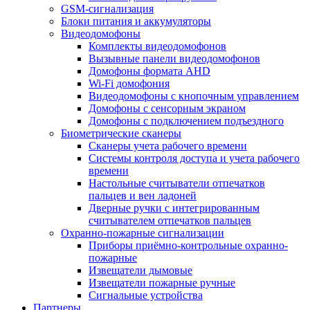
GSM-сигнализация
Блоки питания и аккумуляторы
Видеодомофоны
Комплекты видеодомофонов
Вызывные панели видеодомофонов
Домофоны формата AHD
Wi-Fi домофония
Видеодомофоны с кнопочным управлением
Домофоны с сенсорным экраном
Домофоны с подключением подъездного
Биометрические сканеры
Сканеры учета рабочего времени
Системы контроля доступа и учета рабочего
времени
Настольные считыватели отпечатков
пальцев и вен ладоней
Дверные ручки с интегрированным
считывателем отпечатков пальцев
Охранно-пожарные сигнализации
Приборы приёмно-контрольные охранно-
пожарные
Извещатели дымовые
Извещатели пожарные ручные
Сигнальные устройства
Партнеры