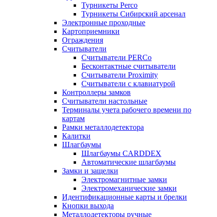
Турникеты Perco
Турникеты Сибирский арсенал
Электронные проходные
Картоприемники
Ограждения
Считыватели
Считыватели PERCo
Бесконтактные считыватели
Считыватели Proximity
Считыватели с клавиатурой
Контроллеры замков
Считыватели настольные
Терминалы учета рабочего времени по
картам
Рамки металлодетектора
Калитки
Шлагбаумы
Шлагбаумы CARDDEX
Автоматические шлагбаумы
Замки и защелки
Электромагнитные замки
Электромеханические замки
Идентификационные карты и брелки
Кнопки выхода
Металлодетекторы ручные