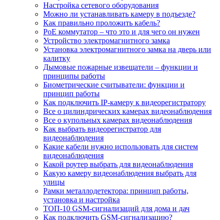
Настройка сетевого оборудования
Можно ли устанавливать камеру в подъезде?
Как правильно проложить кабель?
PoE коммутатор – что это и для чего он нужен
Устройство электромагнитного замка
Установка электромагнитного замка на дверь или
калитку
Дымовые пожарные извещатели – функции и
принципы работы
Биометрические считыватели: функции и
принцип работы
Как подключить IP-камеру к видеорегистратору
Все о цилиндрических камерах видеонаблюдения
Все о купольных камерах видеонаблюдения
Как выбрать видеорегистратор для
видеонаблюдения
Какие кабели нужно использовать для систем
видеонаблюдения
Какой роутер выбрать для видеонаблюдения
Какую камеру видеонаблюдения выбрать для
улицы
Рамки металлодетектора: принцип работы,
установка и настройка
ТОП-10 GSM-сигнализаций для дома и дач
Как подключить GSM-сигнализацию?