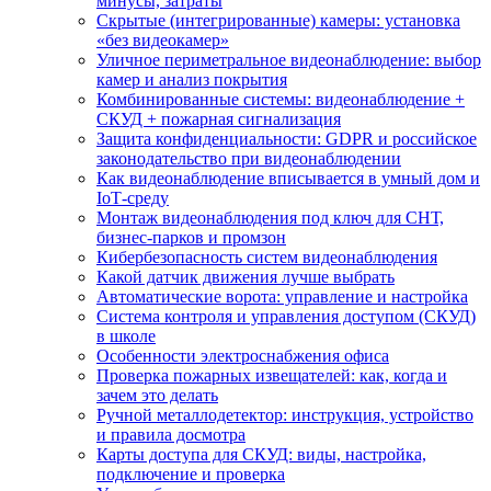
минусы, затраты
Скрытые (интегрированные) камеры: установка
«без видеокамер»
Уличное периметральное видеонаблюдение: выбор
камер и анализ покрытия
Комбинированные системы: видеонаблюдение +
СКУД + пожарная сигнализация
Защита конфиденциальности: GDPR и российское
законодательство при видеонаблюдении
Как видеонаблюдение вписывается в умный дом и
IoT‑среду
Монтаж видеонаблюдения под ключ для СНТ,
бизнес‑парков и промзон
Кибербезопасность систем видеонаблюдения
Какой датчик движения лучше выбрать
Автоматические ворота: управление и настройка
Система контроля и управления доступом (СКУД)
в школе
Особенности электроснабжения офиса
Проверка пожарных извещателей: как, когда и
зачем это делать
Ручной металлодетектор: инструкция, устройство
и правила досмотра
Карты доступа для СКУД: виды, настройка,
подключение и проверка