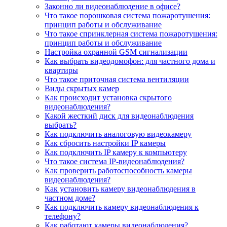
Законно ли видеонаблюдение в офисе?
Что такое порошковая система пожаротушения:
принцип работы и обслуживание
Что такое спринклерная система пожаротушения:
принцип работы и обслуживание
Настройка охранной GSM сигнализации
Как выбрать видеодомофон: для частного дома и
квартиры
Что такое приточная система вентиляции
Виды скрытых камер
Как происходит установка скрытого
видеонаблюдения?
Какой жесткий диск для видеонаблюдения
выбрать?
Как подключить аналоговую видеокамеру
Как сбросить настройки IP камеры
Как подключить IP камеру к компьютеру
Что такое система IP-видеонаблюдения?
Как проверить работоспособность камеры
видеонаблюдения?
Как установить камеру видеонаблюдения в
частном доме?
Как подключить камеру видеонаблюдения к
телефону?
Как работают камеры видеонаблюдения?