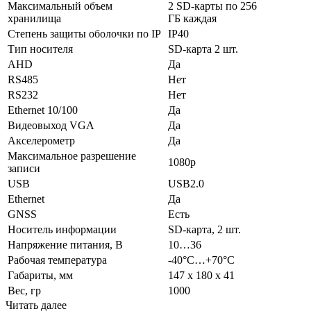
Максимальный объем
2 SD-карты по 256
хранилища
ГБ каждая
Степень защиты оболочки по IP
IP40
Тип носителя
SD-карта 2 шт.
AHD
Да
RS485
Нет
RS232
Нет
Ethernet 10/100
Да
Видеовыход VGA
Да
Акселерометр
Да
Максимальное разрешение
1080p
записи
USB
USB2.0
Ethernet
Да
GNSS
Есть
Носитель информации
SD-карта, 2 шт.
Напряжение питания, В
10…36
Рабочая температура
-40°С…+70°С
Габариты, мм
147 х 180 х 41
Вес, гр
1000
Читать далее