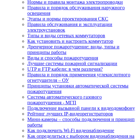
Нормы и правила монтажа электропроводки
Правила и порядок обслуживания наружного
освещения
Этапы и нормы проектирования СКС
Правила обслуживания и эксплуатации
электроустановок
Типы и виды сетевых коммутаторов
Как установить и настроить коммутатор
Дренчерное пожаротушение: виды, типы и
принципы работы
Виды и способы пожаротушения
Лучшие системы пожарной сигнализации
UTP и FTP кабели: в чем различия?
Правила и порядок применения углекислотного
огнетушителя – ОУ
Принципы установки автоматической системы
пожаротушения
Система автоматического газового
пожаротушения - МГП
Подключение вызывной панели к видеодомофону
Рейтинг лучших IP-видеорегистраторов
Мини-камеры – способы подключения и принцип
работы
Как подключить Wi-Fi видеонаблюдение
Как определиться с выбором видеонаблюдения на