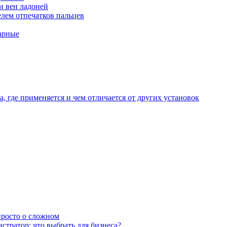
и вен ладоней
лем отпечатков пальцев
арные
, где применяется и чем отличается от других установок
 просто о сложном
тратор: что выбрать для бизнеса?