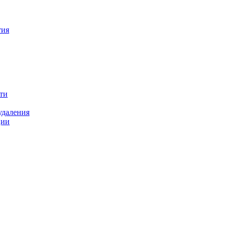
тия
ти
удаления
ции