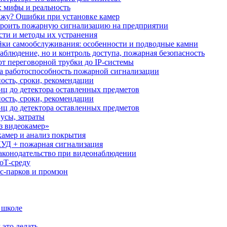
: мифы и реальность
ажу? Ошибки при установке камер
троить пожарную сигнализацию на предприятии
сти и методы их устранения
ки самообслуживания: особенности и подводные камни
аблюдение, но и контроль доступа, пожарная безопасность
от переговорной трубки до IP-системы
за работоспособность пожарной сигнализации
ость, сроки, рекомендации
иц до детектора оставленных предметов
ость, сроки, рекомендации
иц до детектора оставленных предметов
усы, затраты
з видеокамер»
камер и анализ покрытия
УД + пожарная сигнализация
аконодательство при видеонаблюдении
oT‑среду
с‑парков и промзон
 школе
 это делать