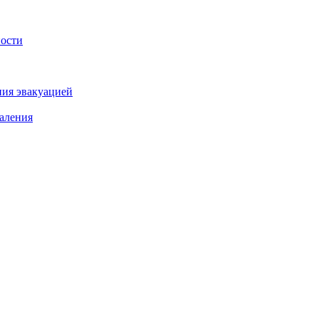
ности
ния эвакуацией
аления