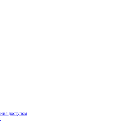
ения доступом
т