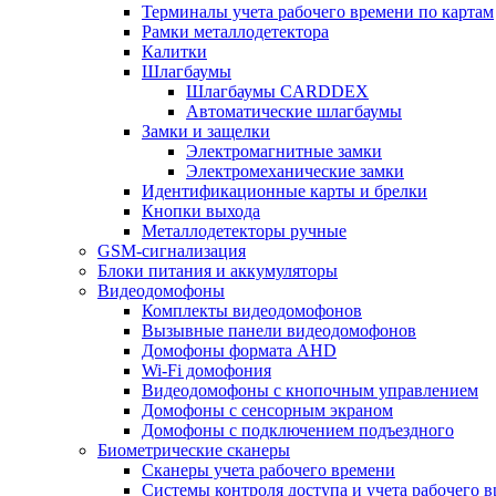
Терминалы учета рабочего времени по картам
Рамки металлодетектора
Калитки
Шлагбаумы
Шлагбаумы CARDDEX
Автоматические шлагбаумы
Замки и защелки
Электромагнитные замки
Электромеханические замки
Идентификационные карты и брелки
Кнопки выхода
Металлодетекторы ручные
GSM-сигнализация
Блоки питания и аккумуляторы
Видеодомофоны
Комплекты видеодомофонов
Вызывные панели видеодомофонов
Домофоны формата AHD
Wi-Fi домофония
Видеодомофоны с кнопочным управлением
Домофоны с сенсорным экраном
Домофоны с подключением подъездного
Биометрические сканеры
Сканеры учета рабочего времени
Системы контроля доступа и учета рабочего 