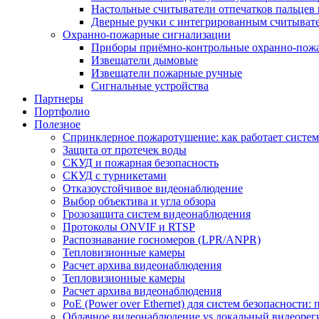
Настольные считыватели отпечатков пальцев 
Дверные ручки с интегрированным считывате
Охранно-пожарные сигнализации
Приборы приёмно-контрольные охранно-пож
Извещатели дымовые
Извещатели пожарные ручные
Сигнальные устройства
Партнеры
Портфолио
Полезное
Спринклерное пожаротушение: как работает система
Защита от протечек воды
СКУД и пожарная безопасность
СКУД с турникетами
Отказоустойчивое видеонаблюдение
Выбор объектива и угла обзора
Грозозащита систем видеонаблюдения
Протоколы ONVIF и RTSP
Распознавание госномеров (LPR/ANPR)
Тепловизионные камеры
Расчет архива видеонаблюдения
Тепловизионные камеры
Расчет архива видеонаблюдения
PoE (Power over Ethernet) для систем безопасности:
Облачное видеонаблюдение vs локальный видеорегис