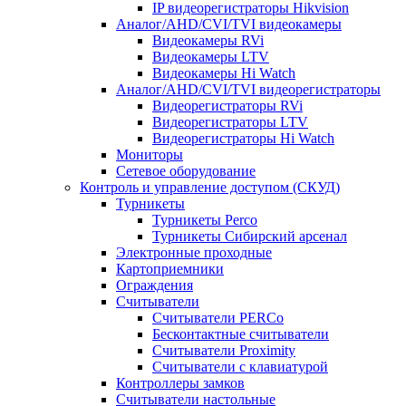
IP видеорегистраторы Hikvision
Аналог/AHD/CVI/TVI видеокамеры
Видеокамеры RVi
Видеокамеры LTV
Видеокамеры Hi Watch
Аналог/AHD/CVI/TVI видеорегистраторы
Видеорегистраторы RVi
Видеорегистраторы LTV
Видеорегистраторы Hi Watch
Мониторы
Сетевое оборудование
Контроль и управление доступом (СКУД)
Турникеты
Турникеты Perco
Турникеты Сибирский арсенал
Электронные проходные
Картоприемники
Ограждения
Считыватели
Считыватели PERCo
Бесконтактные считыватели
Считыватели Proximity
Считыватели с клавиатурой
Контроллеры замков
Считыватели настольные