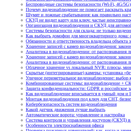
Беспроводные системы безопасности (Wi-Fi, 4G/5G)
Почему видеонаблюдение не помогает раскрыть кр
Шумят и ложные срабатывания: как правильно нас
СКУД не видит карту или ключ: частые неисправно
Организация видеонаблюдения и СКУД для автомой
Системы безопасности для склада: не только видеон
Как выбрать домофон для многоквартирного дома: 
Обязанности и ответственность владельца объекта 
Хранение записей с камер видеонаблюдения: законн
Аналитика в видеонаблюдении: от распознавания л
Хранение записей с камер видеонаблюдения: законн
Аналитика в видеонаблюдении: от распознавания л
Облачное хранение vs локальный NVR: плюсы, мин
Скрытые (интегрированные) камеры: установка «бе
Уличное периметральное видеонаблюдение: выбор 
Комбинированные системы: видеонаблюдение + СК
Защита конфиденциальности: GDPR и российское з
Как видеонаблюдение вписывается в умный дом и I
Монтаж видеонаблюдения под ключ для СНТ, бизне
Кибербезопасность систем видеонаблюдения
Какой датчик движения лучше выбрать
Автоматические ворота: управление и настройка
Система контроля и управления доступом (СКУД) в
Особенности электроснабжения офиса
Проверка пожарных извещателей: как, когда и зачем