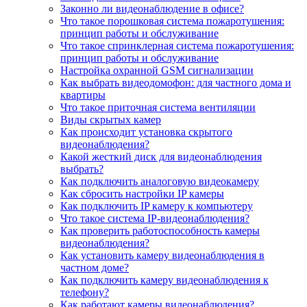
Законно ли видеонаблюдение в офисе?
Что такое порошковая система пожаротушения:
принцип работы и обслуживание
Что такое спринклерная система пожаротушения:
принцип работы и обслуживание
Настройка охранной GSM сигнализации
Как выбрать видеодомофон: для частного дома и
квартиры
Что такое приточная система вентиляции
Виды скрытых камер
Как происходит установка скрытого
видеонаблюдения?
Какой жесткий диск для видеонаблюдения
выбрать?
Как подключить аналоговую видеокамеру
Как сбросить настройки IP камеры
Как подключить IP камеру к компьютеру
Что такое система IP-видеонаблюдения?
Как проверить работоспособность камеры
видеонаблюдения?
Как установить камеру видеонаблюдения в
частном доме?
Как подключить камеру видеонаблюдения к
телефону?
Как работают камеры видеонаблюдения?