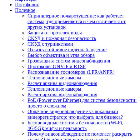
Портфолио
Полезное
Спринклерное пожаротушение: как работает
система, где применяется и чем отличается от
других установок
Защита от протечек воды
СКУД и пожарная безопасность
СКУД с турникетами
Отказоустойчивое видеонаблюдение
Выбор объектива и угла обзора
Грозозащита систем видеонаблюдения
Протоколы ONVIF и RTSP
Распознавание госномеров (LPR/ANPR)
Тепловизионные камеры
Расчет архива видеонаблюдения
Тепловизионные камеры
Расчет архива видеонаблюдения
PoE (Power over Ethernet) для систем безопасности:
просто о сложном
Облачное видеонаблюдение vs локальный
видеорегистратор: что выбрать для бизнеса?
Беспроводные системы безопасности (Wi-Fi,
4G/5G): мифы и реальность
Почему видеонаблюдение не помогает раскрыть
кражу? Ошибки при установке камер