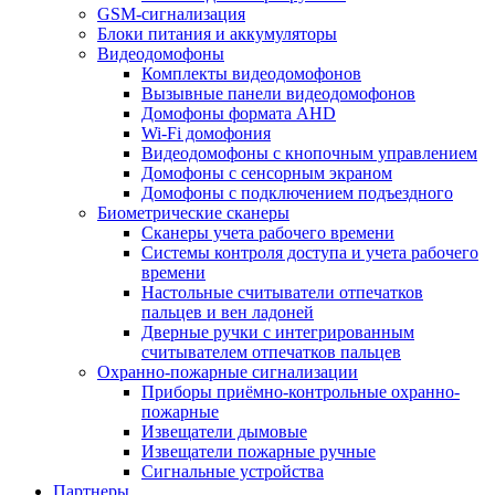
GSM-сигнализация
Блоки питания и аккумуляторы
Видеодомофоны
Комплекты видеодомофонов
Вызывные панели видеодомофонов
Домофоны формата AHD
Wi-Fi домофония
Видеодомофоны с кнопочным управлением
Домофоны с сенсорным экраном
Домофоны с подключением подъездного
Биометрические сканеры
Сканеры учета рабочего времени
Системы контроля доступа и учета рабочего
времени
Настольные считыватели отпечатков
пальцев и вен ладоней
Дверные ручки с интегрированным
считывателем отпечатков пальцев
Охранно-пожарные сигнализации
Приборы приёмно-контрольные охранно-
пожарные
Извещатели дымовые
Извещатели пожарные ручные
Сигнальные устройства
Партнеры