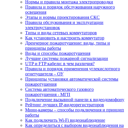
Нормы и правила монтажа электропроводки
Правила и порядок обслуживания наружного
освещения
Этапы и нормы проектирования СКС
Правила обслуживания и эксплуатации
электроустановок
Типы и виды сетевых коммутаторов
Как установить и настроить коммутатор
Дренчерное пожаротушение: виды, типы и
принципы работы
Виды и способы пожаротушения
Лучшие системы пожарной сигнализации
UTP и FTP кабели: в чем различия?
Правила и порядок применения углекислотного
огнетушителя – ОУ
Принципы установки автоматической системы
пожаротушения
Система автоматического газового
пожаротушения - МГП
Подключение вызывной панели к видеодомофону
Рейтинг лучших IP-видеорегистраторов
Мини-камеры – способы подключения и принцип
работы
Как подключить Wi-Fi видеонаблюдение
Как определиться с выбором видеонаблюдения на