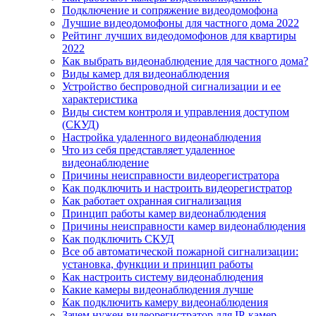
Подключение и сопряжение видеодомофона
Лучшие видеодомофоны для частного дома 2022
Рейтинг лучших видеодомофонов для квартиры
2022
Как выбрать видеонаблюдение для частного дома?
Виды камер для видеонаблюдения
Устройство беспроводной сигнализации и ее
характеристика
Виды систем контроля и управления доступом
(СКУД)
Настройка удаленного видеонаблюдения
Что из себя представляет удаленное
видеонаблюдение
Причины неисправности видеорегистратора
Как подключить и настроить видеорегистратор
Как работает охранная сигнализация
Принцип работы камер видеонаблюдения
Причины неисправности камер видеонаблюдения
Как подключить СКУД
Все об автоматической пожарной сигнализации:
установка, функции и принцип работы
Как настроить систему видеонаблюдения
Какие камеры видеонаблюдения лучше
Как подключить камеру видеонаблюдения
Зачем нужен видеорегистратор для IP-камер