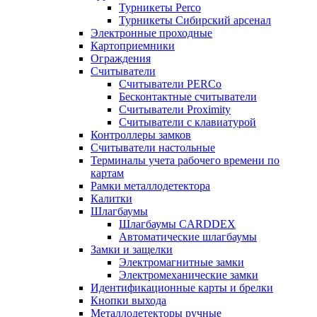
Турникеты Perco
Турникеты Сибирский арсенал
Электронные проходные
Картоприемники
Ограждения
Считыватели
Считыватели PERCo
Бесконтактные считыватели
Считыватели Proximity
Считыватели с клавиатурой
Контроллеры замков
Считыватели настольные
Терминалы учета рабочего времени по
картам
Рамки металлодетектора
Калитки
Шлагбаумы
Шлагбаумы CARDDEX
Автоматические шлагбаумы
Замки и защелки
Электромагнитные замки
Электромеханические замки
Идентификационные карты и брелки
Кнопки выхода
Металлодетекторы ручные