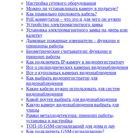
Настройка сетевого оборудования
Можно ли устанавливать камеру в подъезде?
Как правильно проложить кабель?
PoE коммутатор – что это и для чего он нужен
Устройство электромагнитного замка
Установка электромагнитного замка на дверь или
калитку
Дымовые пожарные извещатели – функции и
принципы работы
Биометрические считыватели: функции и
принцип работы
Как подключить IP-камеру к видеорегистратору
Все о цилиндрических камерах видеонаблюдения
Все о купольных камерах видеонаблюдения
Как выбрать видеорегистратор для
видеонаблюдения
Какие кабели нужно использовать для систем
видеонаблюдения
Какой роутер выбрать для видеонаблюдения
Какую камеру видеонаблюдения выбрать для
улицы
Рамки металлодетектора: принцип работы,
установка и настройка
ТОП-10 GSM-сигнализаций для дома и дач
Как подключить GSM-сигнализацию?