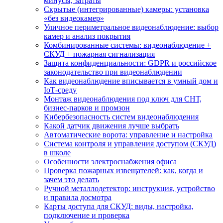
минусы, затраты
Скрытые (интегрированные) камеры: установка
«без видеокамер»
Уличное периметральное видеонаблюдение: выбор
камер и анализ покрытия
Комбинированные системы: видеонаблюдение +
СКУД + пожарная сигнализация
Защита конфиденциальности: GDPR и российское
законодательство при видеонаблюдении
Как видеонаблюдение вписывается в умный дом и
IoT‑среду
Монтаж видеонаблюдения под ключ для СНТ,
бизнес‑парков и промзон
Кибербезопасность систем видеонаблюдения
Какой датчик движения лучше выбрать
Автоматические ворота: управление и настройка
Система контроля и управления доступом (СКУД)
в школе
Особенности электроснабжения офиса
Проверка пожарных извещателей: как, когда и
зачем это делать
Ручной металлодетектор: инструкция, устройство
и правила досмотра
Карты доступа для СКУД: виды, настройка,
подключение и проверка