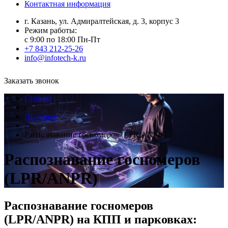
Контактная информация
г. Казань, ул. Адмиралтейская, д. 3, корпус 3
Режим работы:
с 9:00 по 18:00 Пн-Пт
+7 843 212-25-26
info@infotech-k.ru
Заказать звонок
Главная
/
Полезное
/
Распознавание госномеров (LPR/ANPR)
Распознавание госномеров
(LPR/ANPR)
Распознавание госномеров
(LPR/ANPR) на КПП и парковках: