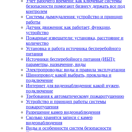
Учет рабочего времени: как ключевые системы
безопасности помогают бизнесу держать все под
контролем
Системы дымоудаления: устройство и принцип
работы
Датчик движения: как работает, функции,
устройство
Пожарные извещатели: установка, расстояние и
количество
Установка и работа источника бесперебойного
питания
Источники бесперебойного питания (ИБП):
параметры, назначение, виды
Электропроводка: виды и правила эксплуатации
Шинопровод: какой выбрать, прокладка и
подключение
Интернет для видеонаблюдения: какой нужен,
подключение
Требования к автоматическому пожаротушению
Устройство и принцип работы системы
пожаротушения
Разрешение камер видеонаблюдения
Сколько хранятся записи с камер
видеонаблюдения
Виды и особенности систем безопасности