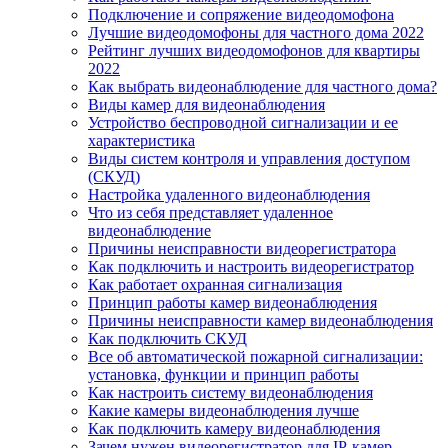
Подключение и сопряжение видеодомофона
Лучшие видеодомофоны для частного дома 2022
Рейтинг лучших видеодомофонов для квартиры
2022
Как выбрать видеонаблюдение для частного дома?
Виды камер для видеонаблюдения
Устройство беспроводной сигнализации и ее
характеристика
Виды систем контроля и управления доступом
(СКУД)
Настройка удаленного видеонаблюдения
Что из себя представляет удаленное
видеонаблюдение
Причины неисправности видеорегистратора
Как подключить и настроить видеорегистратор
Как работает охранная сигнализация
Принцип работы камер видеонаблюдения
Причины неисправности камер видеонаблюдения
Как подключить СКУД
Все об автоматической пожарной сигнализации:
установка, функции и принцип работы
Как настроить систему видеонаблюдения
Какие камеры видеонаблюдения лучше
Как подключить камеру видеонаблюдения
Зачем нужен видеорегистратор для IP-камер