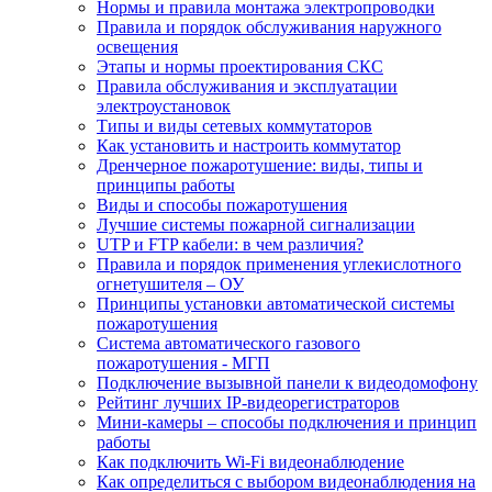
Нормы и правила монтажа электропроводки
Правила и порядок обслуживания наружного
освещения
Этапы и нормы проектирования СКС
Правила обслуживания и эксплуатации
электроустановок
Типы и виды сетевых коммутаторов
Как установить и настроить коммутатор
Дренчерное пожаротушение: виды, типы и
принципы работы
Виды и способы пожаротушения
Лучшие системы пожарной сигнализации
UTP и FTP кабели: в чем различия?
Правила и порядок применения углекислотного
огнетушителя – ОУ
Принципы установки автоматической системы
пожаротушения
Система автоматического газового
пожаротушения - МГП
Подключение вызывной панели к видеодомофону
Рейтинг лучших IP-видеорегистраторов
Мини-камеры – способы подключения и принцип
работы
Как подключить Wi-Fi видеонаблюдение
Как определиться с выбором видеонаблюдения на