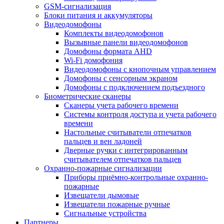
GSM-сигнализация
Блоки питания и аккумуляторы
Видеодомофоны
Комплекты видеодомофонов
Вызывные панели видеодомофонов
Домофоны формата AHD
Wi-Fi домофония
Видеодомофоны с кнопочным управлением
Домофоны с сенсорным экраном
Домофоны с подключением подъездного
Биометрические сканеры
Сканеры учета рабочего времени
Системы контроля доступа и учета рабочего
времени
Настольные считыватели отпечатков
пальцев и вен ладоней
Дверные ручки с интегрированным
считывателем отпечатков пальцев
Охранно-пожарные сигнализации
Приборы приёмно-контрольные охранно-
пожарные
Извещатели дымовые
Извещатели пожарные ручные
Сигнальные устройства
Партнеры