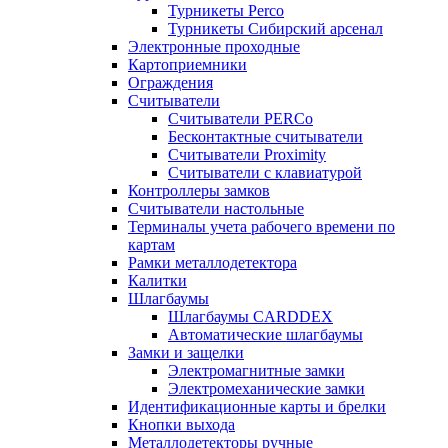
Турникеты Perco
Турникеты Сибирский арсенал
Электронные проходные
Картоприемники
Ограждения
Считыватели
Считыватели PERCo
Бесконтактные считыватели
Считыватели Proximity
Считыватели с клавиатурой
Контроллеры замков
Считыватели настольные
Терминалы учета рабочего времени по
картам
Рамки металлодетектора
Калитки
Шлагбаумы
Шлагбаумы CARDDEX
Автоматические шлагбаумы
Замки и защелки
Электромагнитные замки
Электромеханические замки
Идентификационные карты и брелки
Кнопки выхода
Металлодетекторы ручные