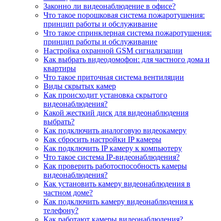
Законно ли видеонаблюдение в офисе?
Что такое порошковая система пожаротушения:
принцип работы и обслуживание
Что такое спринклерная система пожаротушения:
принцип работы и обслуживание
Настройка охранной GSM сигнализации
Как выбрать видеодомофон: для частного дома и
квартиры
Что такое приточная система вентиляции
Виды скрытых камер
Как происходит установка скрытого
видеонаблюдения?
Какой жесткий диск для видеонаблюдения
выбрать?
Как подключить аналоговую видеокамеру
Как сбросить настройки IP камеры
Как подключить IP камеру к компьютеру
Что такое система IP-видеонаблюдения?
Как проверить работоспособность камеры
видеонаблюдения?
Как установить камеру видеонаблюдения в
частном доме?
Как подключить камеру видеонаблюдения к
телефону?
Как работают камеры видеонаблюдения?