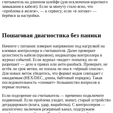
считыватель на длинном шлейфе (для исключения короткого
замыкания в кабеле). Если за минуту стало ясно, что
«проблема в железе», — к сервису; если «в логике» —
берёмся за настройки.
Пошаговая диагностика без паники
Начните с питания: измерьте напряжение под нагрузкой на
клеммах контроллера и считывателя. Далее проверьте
целостность кабеля (прозвон), индикаторы контроллера и
журнал событий. Если журнал «видит» попытку, но не
разрешает — дело в правах или анти-passback. Проверьте, не
истёк ли срок метки, не попала ли она в «чёрный список».
Для новых меток убедитесь, что формат кодов совпадает с
ожидаемым (HEX/DEC, длина, байтовый порядок). Такая
последовательность «снимает» большинство вопросов в
первые полчаса.
Если подозрение на считыватель — временно подключите
подменный. Если проблема уходит, значит, старый устройство
деградировало (влага, удар, выработка). С контроллером —
аналогично: включаем резервный канал, подгружаем