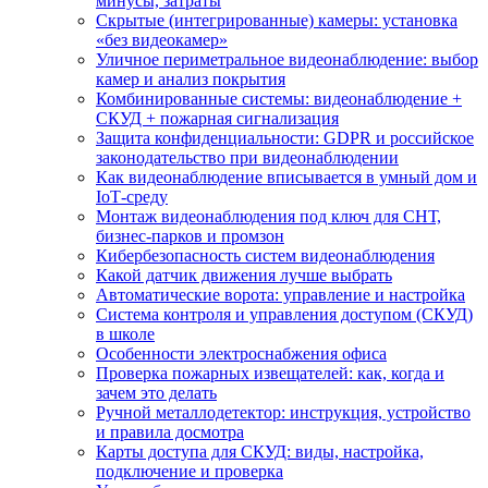
минусы, затраты
Скрытые (интегрированные) камеры: установка
«без видеокамер»
Уличное периметральное видеонаблюдение: выбор
камер и анализ покрытия
Комбинированные системы: видеонаблюдение +
СКУД + пожарная сигнализация
Защита конфиденциальности: GDPR и российское
законодательство при видеонаблюдении
Как видеонаблюдение вписывается в умный дом и
IoT‑среду
Монтаж видеонаблюдения под ключ для СНТ,
бизнес‑парков и промзон
Кибербезопасность систем видеонаблюдения
Какой датчик движения лучше выбрать
Автоматические ворота: управление и настройка
Система контроля и управления доступом (СКУД)
в школе
Особенности электроснабжения офиса
Проверка пожарных извещателей: как, когда и
зачем это делать
Ручной металлодетектор: инструкция, устройство
и правила досмотра
Карты доступа для СКУД: виды, настройка,
подключение и проверка