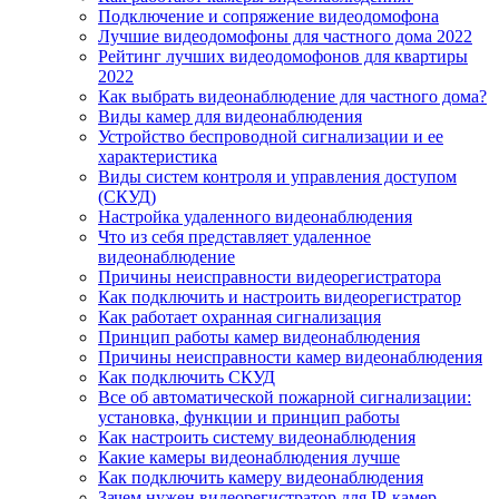
Подключение и сопряжение видеодомофона
Лучшие видеодомофоны для частного дома 2022
Рейтинг лучших видеодомофонов для квартиры
2022
Как выбрать видеонаблюдение для частного дома?
Виды камер для видеонаблюдения
Устройство беспроводной сигнализации и ее
характеристика
Виды систем контроля и управления доступом
(СКУД)
Настройка удаленного видеонаблюдения
Что из себя представляет удаленное
видеонаблюдение
Причины неисправности видеорегистратора
Как подключить и настроить видеорегистратор
Как работает охранная сигнализация
Принцип работы камер видеонаблюдения
Причины неисправности камер видеонаблюдения
Как подключить СКУД
Все об автоматической пожарной сигнализации:
установка, функции и принцип работы
Как настроить систему видеонаблюдения
Какие камеры видеонаблюдения лучше
Как подключить камеру видеонаблюдения
Зачем нужен видеорегистратор для IP-камер