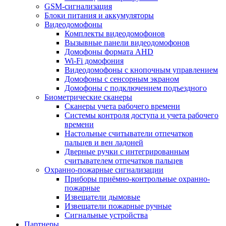
GSM-сигнализация
Блоки питания и аккумуляторы
Видеодомофоны
Комплекты видеодомофонов
Вызывные панели видеодомофонов
Домофоны формата AHD
Wi-Fi домофония
Видеодомофоны с кнопочным управлением
Домофоны с сенсорным экраном
Домофоны с подключением подъездного
Биометрические сканеры
Сканеры учета рабочего времени
Системы контроля доступа и учета рабочего
времени
Настольные считыватели отпечатков
пальцев и вен ладоней
Дверные ручки с интегрированным
считывателем отпечатков пальцев
Охранно-пожарные сигнализации
Приборы приёмно-контрольные охранно-
пожарные
Извещатели дымовые
Извещатели пожарные ручные
Сигнальные устройства
Партнеры