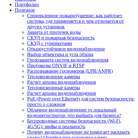
Портфолио
Полезное
Спринклерное пожаротушение: как работает
система, где применяется и чем отличается от
других установок
Защита от протечек воды
СКУД и пожарная безопасность
СКУД с турникетами
Отказоустойчивое видеонаблюдение
Выбор объектива и угла обзора
Грозозащита систем видеонаблюдения
Протоколы ONVIF и RTSP
Распознавание госномеров (LPR/ANPR)
Тепловизионные камеры
Расчет архива видеонаблюдения
Тепловизионные камеры
Расчет архива видеонаблюдения
PoE (Power over Ethernet) для систем безопасности:
просто о сложном
Облачное видеонаблюдение vs локальный
видеорегистратор: что выбрать для бизнеса?
Беспроводные системы безопасности (Wi-Fi,
4G/5G): мифы и реальность
Почему видеонаблюдение не помогает раскрыть
кражу? Ошибки при установке камер