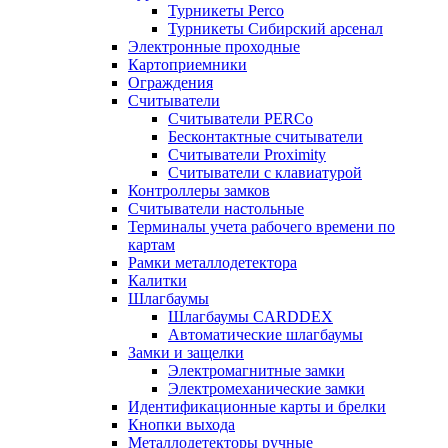
Турникеты Perco
Турникеты Сибирский арсенал
Электронные проходные
Картоприемники
Ограждения
Считыватели
Считыватели PERCo
Бесконтактные считыватели
Считыватели Proximity
Считыватели с клавиатурой
Контроллеры замков
Считыватели настольные
Терминалы учета рабочего времени по
картам
Рамки металлодетектора
Калитки
Шлагбаумы
Шлагбаумы CARDDEX
Автоматические шлагбаумы
Замки и защелки
Электромагнитные замки
Электромеханические замки
Идентификационные карты и брелки
Кнопки выхода
Металлодетекторы ручные