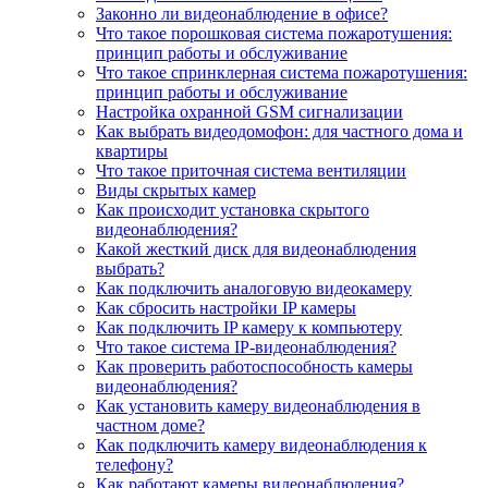
Законно ли видеонаблюдение в офисе?
Что такое порошковая система пожаротушения:
принцип работы и обслуживание
Что такое спринклерная система пожаротушения:
принцип работы и обслуживание
Настройка охранной GSM сигнализации
Как выбрать видеодомофон: для частного дома и
квартиры
Что такое приточная система вентиляции
Виды скрытых камер
Как происходит установка скрытого
видеонаблюдения?
Какой жесткий диск для видеонаблюдения
выбрать?
Как подключить аналоговую видеокамеру
Как сбросить настройки IP камеры
Как подключить IP камеру к компьютеру
Что такое система IP-видеонаблюдения?
Как проверить работоспособность камеры
видеонаблюдения?
Как установить камеру видеонаблюдения в
частном доме?
Как подключить камеру видеонаблюдения к
телефону?
Как работают камеры видеонаблюдения?