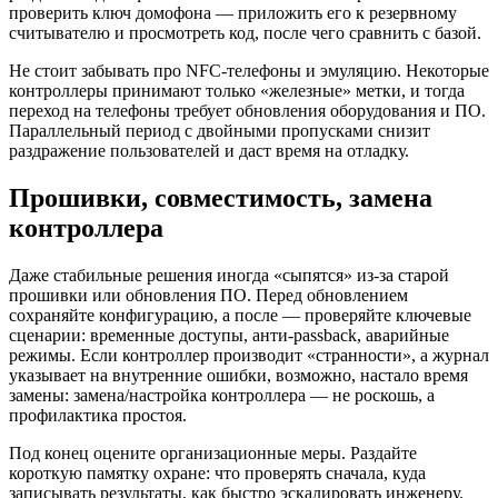
проверить ключ домофона — приложить его к резервному
считывателю и просмотреть код, после чего сравнить с базой.
Не стоит забывать про NFC-телефоны и эмуляцию. Некоторые
контроллеры принимают только «железные» метки, и тогда
переход на телефоны требует обновления оборудования и ПО.
Параллельный период с двойными пропусками снизит
раздражение пользователей и даст время на отладку.
Прошивки, совместимость, замена
контроллера
Даже стабильные решения иногда «сыпятся» из-за старой
прошивки или обновления ПО. Перед обновлением
сохраняйте конфигурацию, а после — проверяйте ключевые
сценарии: временные доступы, анти-passback, аварийные
режимы. Если контроллер производит «странности», а журнал
указывает на внутренние ошибки, возможно, настало время
замены: замена/настройка контроллера — не роскошь, а
профилактика простоя.
Под конец оцените организационные меры. Раздайте
короткую памятку охране: что проверять сначала, куда
записывать результаты, как быстро эскалировать инженеру.