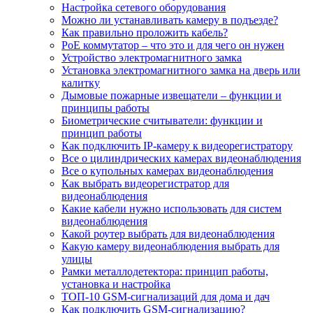
Настройка сетевого оборудования
Можно ли устанавливать камеру в подъезде?
Как правильно проложить кабель?
PoE коммутатор – что это и для чего он нужен
Устройство электромагнитного замка
Установка электромагнитного замка на дверь или
калитку
Дымовые пожарные извещатели – функции и
принципы работы
Биометрические считыватели: функции и
принцип работы
Как подключить IP-камеру к видеорегистратору
Все о цилиндрических камерах видеонаблюдения
Все о купольных камерах видеонаблюдения
Как выбрать видеорегистратор для
видеонаблюдения
Какие кабели нужно использовать для систем
видеонаблюдения
Какой роутер выбрать для видеонаблюдения
Какую камеру видеонаблюдения выбрать для
улицы
Рамки металлодетектора: принцип работы,
установка и настройка
ТОП-10 GSM-сигнализаций для дома и дач
Как подключить GSM-сигнализацию?