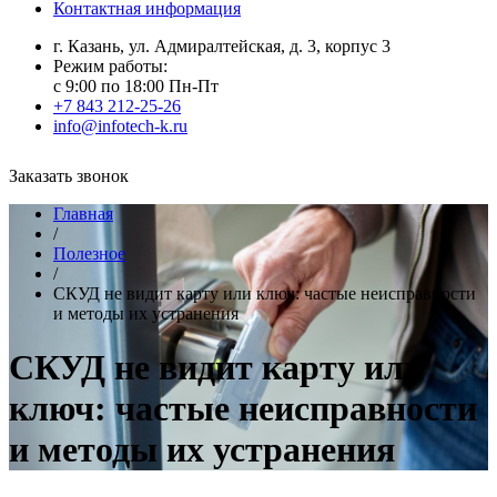
Контактная информация
г. Казань, ул. Адмиралтейская, д. 3, корпус 3
Режим работы:
с 9:00 по 18:00 Пн-Пт
+7 843 212-25-26
info@infotech-k.ru
Заказать звонок
Главная
/
Полезное
/
СКУД не видит карту или ключ: частые неисправности
и методы их устранения
СКУД не видит карту или
ключ: частые неисправности
и методы их устранения