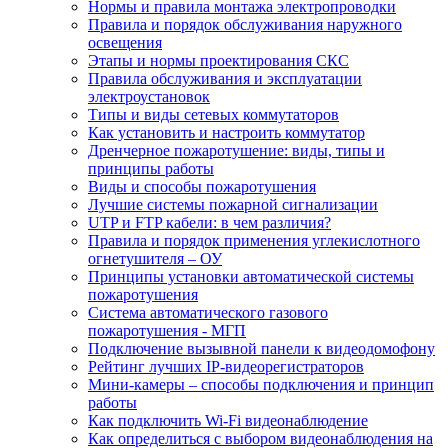
Нормы и правила монтажа электропроводки
Правила и порядок обслуживания наружного
освещения
Этапы и нормы проектирования СКС
Правила обслуживания и эксплуатации
электроустановок
Типы и виды сетевых коммутаторов
Как установить и настроить коммутатор
Дренчерное пожаротушение: виды, типы и
принципы работы
Виды и способы пожаротушения
Лучшие системы пожарной сигнализации
UTP и FTP кабели: в чем различия?
Правила и порядок применения углекислотного
огнетушителя – ОУ
Принципы установки автоматической системы
пожаротушения
Система автоматического газового
пожаротушения - МГП
Подключение вызывной панели к видеодомофону
Рейтинг лучших IP-видеорегистраторов
Мини-камеры – способы подключения и принцип
работы
Как подключить Wi-Fi видеонаблюдение
Как определиться с выбором видеонаблюдения на