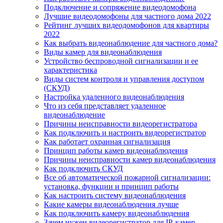
Подключение и сопряжение видеодомофона
Лучшие видеодомофоны для частного дома 2022
Рейтинг лучших видеодомофонов для квартиры
2022
Как выбрать видеонаблюдение для частного дома?
Виды камер для видеонаблюдения
Устройство беспроводной сигнализации и ее
характеристика
Виды систем контроля и управления доступом
(СКУД)
Настройка удаленного видеонаблюдения
Что из себя представляет удаленное
видеонаблюдение
Причины неисправности видеорегистратора
Как подключить и настроить видеорегистратор
Как работает охранная сигнализация
Принцип работы камер видеонаблюдения
Причины неисправности камер видеонаблюдения
Как подключить СКУД
Все об автоматической пожарной сигнализации:
установка, функции и принцип работы
Как настроить систему видеонаблюдения
Какие камеры видеонаблюдения лучше
Как подключить камеру видеонаблюдения
Зачем нужен видеорегистратор для IP-камер