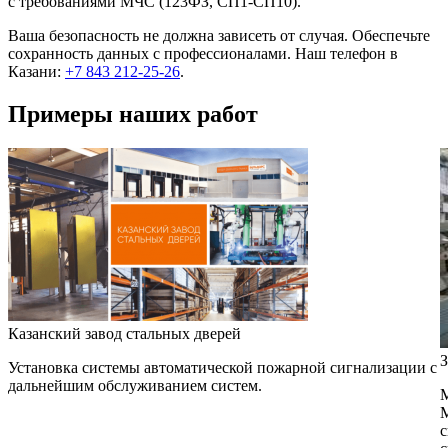
с требованиями МЧС (123ФЗ, СП1-СП10).
Ваша безопасность не должна зависеть от случая. Обеспечьте
сохранность данных с профессионалами. Наш телефон в
Казани:
+7 843 212-25-26
.
Примеры наших работ
Казанский завод стальных дверей
З
Установка системы автоматической пожарной сигнализации с
дальнейшим обслуживанием систем.
М
М
с