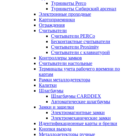
Турникеты Perco
Турникеты Сибирский арсенал
Электронные проходные
Картоприемники
Ограждения
Считыватели
Считыватели PERCo
Бесконтактные считыватели
Считыватели Proximity
Считыватели с клавиатурой
Контроллеры замков
Считыватели настольные
Терминалы учета рабочего времени по
картам
Рамки металлодетектора
Калитки
Шлагбаумы
Шлагбаумы CARDDEX
Автоматические шлагбаумы
Замки и защелки
Электромагнитные замки
Электромеханические замки
Идентификационные карты и брелки
Кнопки выхода
Металлодетекторы ручные