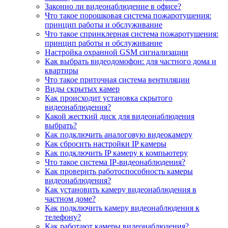
Законно ли видеонаблюдение в офисе?
Что такое порошковая система пожаротушения:
принцип работы и обслуживание
Что такое спринклерная система пожаротушения:
принцип работы и обслуживание
Настройка охранной GSM сигнализации
Как выбрать видеодомофон: для частного дома и
квартиры
Что такое приточная система вентиляции
Виды скрытых камер
Как происходит установка скрытого
видеонаблюдения?
Какой жесткий диск для видеонаблюдения
выбрать?
Как подключить аналоговую видеокамеру
Как сбросить настройки IP камеры
Как подключить IP камеру к компьютеру
Что такое система IP-видеонаблюдения?
Как проверить работоспособность камеры
видеонаблюдения?
Как установить камеру видеонаблюдения в
частном доме?
Как подключить камеру видеонаблюдения к
телефону?
Как работают камеры видеонаблюдения?