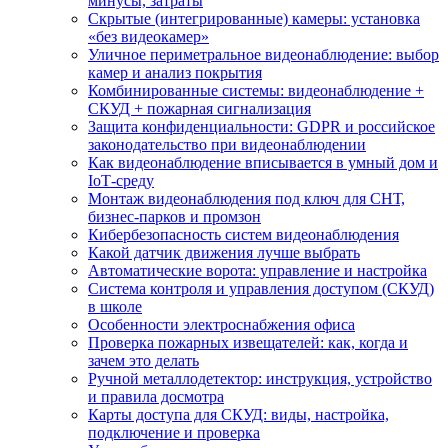
минусы, затраты
Скрытые (интегрированные) камеры: установка
«без видеокамер»
Уличное периметральное видеонаблюдение: выбор
камер и анализ покрытия
Комбинированные системы: видеонаблюдение +
СКУД + пожарная сигнализация
Защита конфиденциальности: GDPR и российское
законодательство при видеонаблюдении
Как видеонаблюдение вписывается в умный дом и
IoT‑среду
Монтаж видеонаблюдения под ключ для СНТ,
бизнес‑парков и промзон
Кибербезопасность систем видеонаблюдения
Какой датчик движения лучше выбрать
Автоматические ворота: управление и настройка
Система контроля и управления доступом (СКУД)
в школе
Особенности электроснабжения офиса
Проверка пожарных извещателей: как, когда и
зачем это делать
Ручной металлодетектор: инструкция, устройство
и правила досмотра
Карты доступа для СКУД: виды, настройка,
подключение и проверка