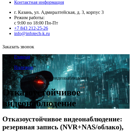
Контактная информация
г. Казань, ул. Адмиралтейская, д. 3, корпус 3
Режим работы:
с 9:00 по 18:00 Пн-Пт
+7 843 212-25-26
info@infotech-k.ru
Заказать звонок
Главная
/
Полезное
/
Отказоустойчивое видеонаблюдение
Отказоустойчивое
видеонаблюдение
Отказоустойчивое видеонаблюдение:
резервная запись (NVR+NAS/облако),