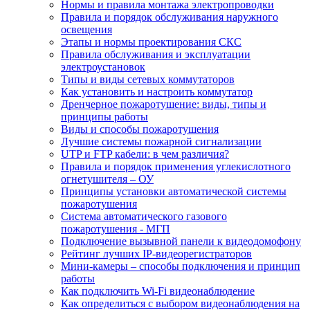
Нормы и правила монтажа электропроводки
Правила и порядок обслуживания наружного
освещения
Этапы и нормы проектирования СКС
Правила обслуживания и эксплуатации
электроустановок
Типы и виды сетевых коммутаторов
Как установить и настроить коммутатор
Дренчерное пожаротушение: виды, типы и
принципы работы
Виды и способы пожаротушения
Лучшие системы пожарной сигнализации
UTP и FTP кабели: в чем различия?
Правила и порядок применения углекислотного
огнетушителя – ОУ
Принципы установки автоматической системы
пожаротушения
Система автоматического газового
пожаротушения - МГП
Подключение вызывной панели к видеодомофону
Рейтинг лучших IP-видеорегистраторов
Мини-камеры – способы подключения и принцип
работы
Как подключить Wi-Fi видеонаблюдение
Как определиться с выбором видеонаблюдения на