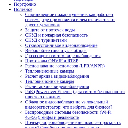
Портфолио
Полезное
Спринклерное пожаротушение: как работает
система, где применяется и чем отличается от
других установок
Защита от протечек воды
СКУД и пожарная безопасность
СКУД с турникетами
Отказоустойчивое видеонаблюдение
Выбор объектива и угла обзора
Грозозащита систем видеонаблюдения
Протоколы ONVIF и RTSP
Распознавание госномеров (LPR/ANPR)
Тепловизионные камеры
Расчет архива видеонаблюдения
Тепловизионные камеры
Расчет архива видеонаблюдения
PoE (Power over Ethernet) для систем безопасности:
просто о сложном
Облачное видеонаблюдение vs локальный
видеорегистратор: что выбрать для бизнеса?
Беспроводные системы безопасности (Wi-Fi,
4G/5G): мифы и реальность
Почему видеонаблюдение не помогает раскрыть
кражу? Ошибки при установке камер