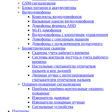
GSM-сигнализация
Блоки питания и аккумуляторы
Видеодомофоны
Комплекты видеодомофонов
Вызывные панели видеодомофонов
Домофоны формата AHD
Wi-Fi домофония
Видеодомофоны с кнопочным управлением
Домофоны с сенсорным экраном
Домофоны с подключением подъездного
Биометрические сканеры
Сканеры учета рабочего времени
Системы контроля доступа и учета рабочего
времени
Настольные считыватели отпечатков
пальцев и вен ладоней
Дверные ручки с интегрированным
считывателем отпечатков пальцев
Охранно-пожарные сигнализации
Приборы приёмно-контрольные охранно-
пожарные
Извещатели дымовые
Извещатели пожарные ручные
Сигнальные устройства
Партнеры