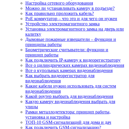
Настройка сетевого оборудования
Можно ли устанавливать камеру в подъезде?
Как правильно проложить кабель?
PoE коммутатор – что это и для чего он нужен
Устройство электромагнитного замка
Установка электромагнитного замка на дверь или
калитку
Дымовые пожарные извещатели – функции и
принципы работы
Биометрические считыватели: функции и
принцип работы
Как подключить IP-камеру к видеорегистратору
Все о цилиндрических камерах видеонаблюдения
Все о купольных камерах видеонаблюдения
Как выбрать видеорегистратор для
видеонаблюдения
Какие кабели нужно использовать для систем
видеонаблюдения
Какой роутер выбрать для видеонаблюдения
Какую камеру видеонаблюдения выбрать для
улицы
Рамки металлодетектора: принцип работы,
установка и настройка
ТОП-10 GSM-сигнализаций для дома и дач
Как подключить GSM-сигнализацию?