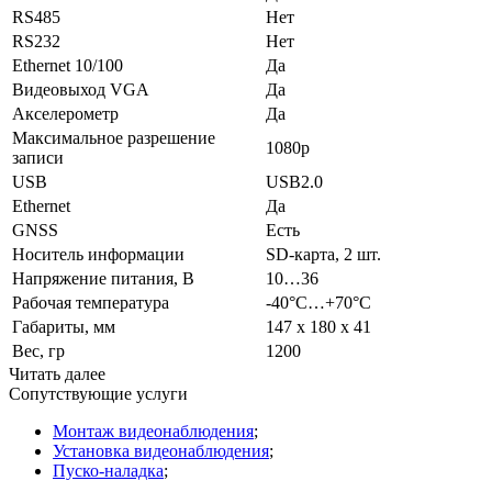
RS485
Нет
RS232
Нет
Ethernet 10/100
Да
Видеовыход VGA
Да
Акселерометр
Да
Максимальное разрешение
1080p
записи
USB
USB2.0
Ethernet
Да
GNSS
Есть
Носитель информации
SD-карта, 2 шт.
Напряжение питания, В
10…36
Рабочая температура
-40°С…+70°С
Габариты, мм
147 х 180 х 41
Вес, гр
1200
Читать далее
Сопутствующие услуги
Монтаж видеонаблюдения
;
Установка видеонаблюдения
;
Пуско-наладка
;