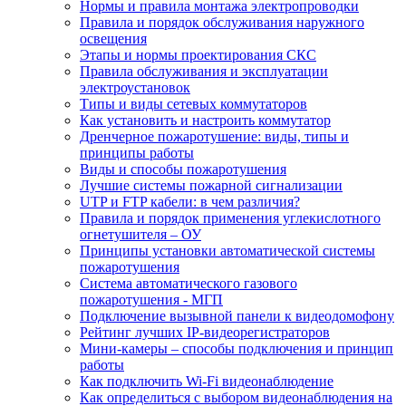
Нормы и правила монтажа электропроводки
Правила и порядок обслуживания наружного
освещения
Этапы и нормы проектирования СКС
Правила обслуживания и эксплуатации
электроустановок
Типы и виды сетевых коммутаторов
Как установить и настроить коммутатор
Дренчерное пожаротушение: виды, типы и
принципы работы
Виды и способы пожаротушения
Лучшие системы пожарной сигнализации
UTP и FTP кабели: в чем различия?
Правила и порядок применения углекислотного
огнетушителя – ОУ
Принципы установки автоматической системы
пожаротушения
Система автоматического газового
пожаротушения - МГП
Подключение вызывной панели к видеодомофону
Рейтинг лучших IP-видеорегистраторов
Мини-камеры – способы подключения и принцип
работы
Как подключить Wi-Fi видеонаблюдение
Как определиться с выбором видеонаблюдения на