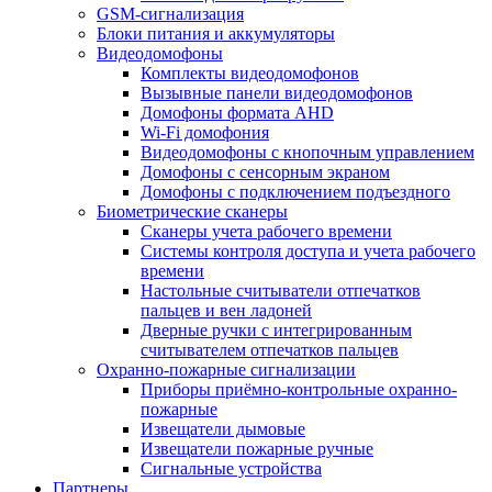
GSM-сигнализация
Блоки питания и аккумуляторы
Видеодомофоны
Комплекты видеодомофонов
Вызывные панели видеодомофонов
Домофоны формата AHD
Wi-Fi домофония
Видеодомофоны с кнопочным управлением
Домофоны с сенсорным экраном
Домофоны с подключением подъездного
Биометрические сканеры
Сканеры учета рабочего времени
Системы контроля доступа и учета рабочего
времени
Настольные считыватели отпечатков
пальцев и вен ладоней
Дверные ручки с интегрированным
считывателем отпечатков пальцев
Охранно-пожарные сигнализации
Приборы приёмно-контрольные охранно-
пожарные
Извещатели дымовые
Извещатели пожарные ручные
Сигнальные устройства
Партнеры