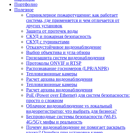
Портфолио
Полезное
Спринклерное пожаротушение: как работает
система, где применяется и чем отличается от
других установок
Защита от протечек воды
СКУД и пожарная безопасность
СКУД с турникетами
Отказоустойчивое видеонаблюдение
Выбор объектива и угла обзора
Грозозащита систем видеонаблюдения
Протоколы ONVIF и RTSP
Распознавание госномеров (LPR/ANPR)
Тепловизионные камеры
Расчет архива видеонаблюдения
Тепловизионные камеры
Расчет архива видеонаблюдения
PoE (Power over Ethernet) для систем безопасности:
просто о сложном
Облачное видеонаблюдение vs локальный
видеорегистратор: что выбрать для бизнеса?
Беспроводные системы безопасности (Wi-Fi,
4G/5G): мифы и реальность
Почему видеонаблюдение не помогает раскрыть
кражу? Ошибки при установке камер