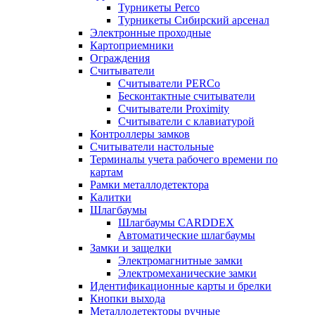
Турникеты Perco
Турникеты Сибирский арсенал
Электронные проходные
Картоприемники
Ограждения
Считыватели
Считыватели PERCo
Бесконтактные считыватели
Считыватели Proximity
Считыватели с клавиатурой
Контроллеры замков
Считыватели настольные
Терминалы учета рабочего времени по
картам
Рамки металлодетектора
Калитки
Шлагбаумы
Шлагбаумы CARDDEX
Автоматические шлагбаумы
Замки и защелки
Электромагнитные замки
Электромеханические замки
Идентификационные карты и брелки
Кнопки выхода
Металлодетекторы ручные