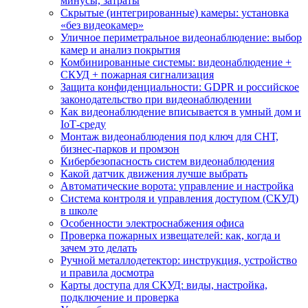
минусы, затраты
Скрытые (интегрированные) камеры: установка
«без видеокамер»
Уличное периметральное видеонаблюдение: выбор
камер и анализ покрытия
Комбинированные системы: видеонаблюдение +
СКУД + пожарная сигнализация
Защита конфиденциальности: GDPR и российское
законодательство при видеонаблюдении
Как видеонаблюдение вписывается в умный дом и
IoT‑среду
Монтаж видеонаблюдения под ключ для СНТ,
бизнес‑парков и промзон
Кибербезопасность систем видеонаблюдения
Какой датчик движения лучше выбрать
Автоматические ворота: управление и настройка
Система контроля и управления доступом (СКУД)
в школе
Особенности электроснабжения офиса
Проверка пожарных извещателей: как, когда и
зачем это делать
Ручной металлодетектор: инструкция, устройство
и правила досмотра
Карты доступа для СКУД: виды, настройка,
подключение и проверка