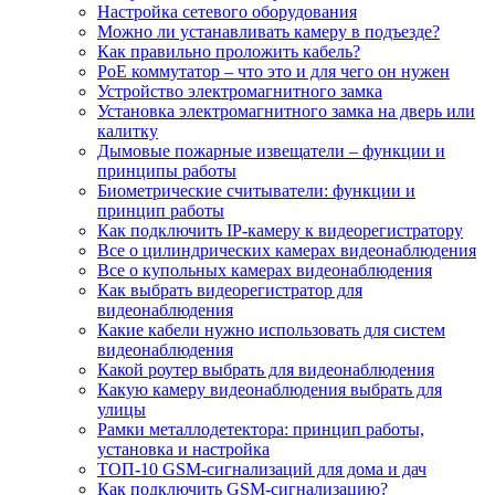
Настройка сетевого оборудования
Можно ли устанавливать камеру в подъезде?
Как правильно проложить кабель?
PoE коммутатор – что это и для чего он нужен
Устройство электромагнитного замка
Установка электромагнитного замка на дверь или
калитку
Дымовые пожарные извещатели – функции и
принципы работы
Биометрические считыватели: функции и
принцип работы
Как подключить IP-камеру к видеорегистратору
Все о цилиндрических камерах видеонаблюдения
Все о купольных камерах видеонаблюдения
Как выбрать видеорегистратор для
видеонаблюдения
Какие кабели нужно использовать для систем
видеонаблюдения
Какой роутер выбрать для видеонаблюдения
Какую камеру видеонаблюдения выбрать для
улицы
Рамки металлодетектора: принцип работы,
установка и настройка
ТОП-10 GSM-сигнализаций для дома и дач
Как подключить GSM-сигнализацию?