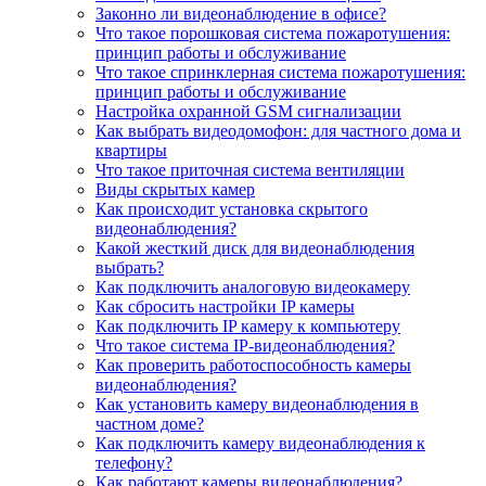
Законно ли видеонаблюдение в офисе?
Что такое порошковая система пожаротушения:
принцип работы и обслуживание
Что такое спринклерная система пожаротушения:
принцип работы и обслуживание
Настройка охранной GSM сигнализации
Как выбрать видеодомофон: для частного дома и
квартиры
Что такое приточная система вентиляции
Виды скрытых камер
Как происходит установка скрытого
видеонаблюдения?
Какой жесткий диск для видеонаблюдения
выбрать?
Как подключить аналоговую видеокамеру
Как сбросить настройки IP камеры
Как подключить IP камеру к компьютеру
Что такое система IP-видеонаблюдения?
Как проверить работоспособность камеры
видеонаблюдения?
Как установить камеру видеонаблюдения в
частном доме?
Как подключить камеру видеонаблюдения к
телефону?
Как работают камеры видеонаблюдения?