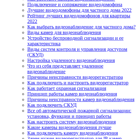
Подключение и сопряжение видеодомофона
Лучшие видеодомофоны для частного дома 2022
Рейтинг лучших видеодомофонов для квартиры
2022
Как выбрать видеонаблюдение для частного дома?
Виды камер для видеонаблюдения
Устройство беспроводной сигнализации и ее
характеристика
Виды систем контроля и управления доступом
(СКУД)
Настройка удаленного видеонаблюдения
Что из себя представляет удаленное
видеонаблюдение
Причины неисправности видеорегистратора
Как подключить и настроить видеорегистратор
Как работает охранная сигнализация
Принцип работы камер видеонаблюдения
Причины неисправности камер видеонаблюдения
Как подключить СКУД
Все об автоматической пожарной сигнализации:
установка, функции и принцип работы
Как настроить систему видеонаблюдения
Какие камеры видеонаблюдения лучше
Как подключить камеру видеонаблюдения
Зачем нужен видеорегистратор для IP-камер