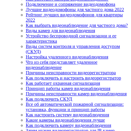
Подключение и сопряжение видеодомофона
Лучшие видеодомофоны для частного дома 2022
Рейтинг лучших видеодомофонов для квартиры
2022
Как выбрать видеонаблюдение для частного дома?
Виды камер для видеонаблюдения
Устройство беспроводной сигнализации и ее
характеристика
Виды систем контроля и управления доступом
(СКУД)
Настройка удаленного видеонаблюдения
Что из себя представляет удаленное
видеонаблюдение
Причины неисправности видеорегистратора
Как подключить и настроить видеорегистратор
Как работает охранная сигнализация
Принцип работы камер видеонаблюдения
Причины неисправности камер видеонаблюдения
Как подключить СКУД
Все об автоматической пожарной сигнализации:
установка, функции и принцип работы
Как настроить систему видеонаблюдения
Какие камеры видеонаблюдения лучше
Как подключить камеру видеонаблюдения
Зачем нужен видеорегистратор для IP-камер