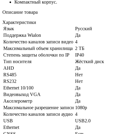
Компактный корпус.
Описание товара
Характеристики
Язык
Русский
Поддержка Wialon
Да
Количество каналов записи видео
4
Максимальный объем хранилища
2 ТБ
Степень защиты оболочки по IP
IP40
Тип носителя
Жёсткий диск
AHD
Да
RS485
Нет
RS232
Нет
Ethernet 10/100
Да
Видеовыход VGA
Да
Акселерометр
Да
Максимальное разрешение записи
1080p
Количество каналов записи аудио
4
USB
USB2.0
Ethernet
Да
GNSS
Есть