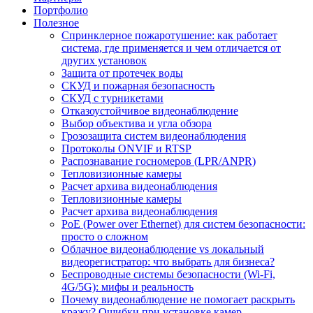
Портфолио
Полезное
Спринклерное пожаротушение: как работает
система, где применяется и чем отличается от
других установок
Защита от протечек воды
СКУД и пожарная безопасность
СКУД с турникетами
Отказоустойчивое видеонаблюдение
Выбор объектива и угла обзора
Грозозащита систем видеонаблюдения
Протоколы ONVIF и RTSP
Распознавание госномеров (LPR/ANPR)
Тепловизионные камеры
Расчет архива видеонаблюдения
Тепловизионные камеры
Расчет архива видеонаблюдения
PoE (Power over Ethernet) для систем безопасности:
просто о сложном
Облачное видеонаблюдение vs локальный
видеорегистратор: что выбрать для бизнеса?
Беспроводные системы безопасности (Wi-Fi,
4G/5G): мифы и реальность
Почему видеонаблюдение не помогает раскрыть
кражу? Ошибки при установке камер