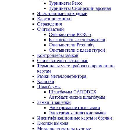
Турникеты Perco
Турникеты Сибирский арсенал
Электронные проходные
Картоприемники
Ограждения
Считыватели
Считыватели PERCo
Бесконтактные считыватели
Считыватели Proximity
Считыватели с клавиатурой
Контроллеры замков
Считыватели настольные
Терминалы учета рабочего времени по
картам
Рамки металлодетектора
Калитки
Шлагбаумы
Шлагбаумы CARDDEX
Автоматические шлагбаумы
Замки и защелки
Электромагнитные замки
Электромеханические замки
Идентификационные карты и брелки
Кнопки выхода
Металлодетекторы ручные