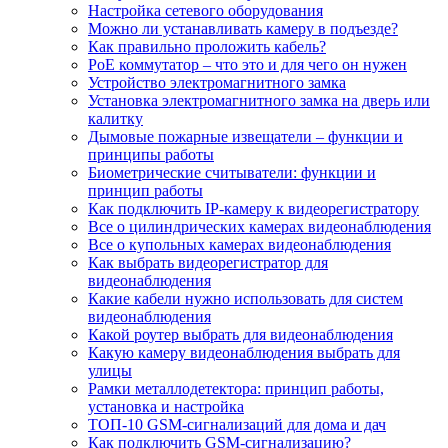
Настройка сетевого оборудования
Можно ли устанавливать камеру в подъезде?
Как правильно проложить кабель?
PoE коммутатор – что это и для чего он нужен
Устройство электромагнитного замка
Установка электромагнитного замка на дверь или
калитку
Дымовые пожарные извещатели – функции и
принципы работы
Биометрические считыватели: функции и
принцип работы
Как подключить IP-камеру к видеорегистратору
Все о цилиндрических камерах видеонаблюдения
Все о купольных камерах видеонаблюдения
Как выбрать видеорегистратор для
видеонаблюдения
Какие кабели нужно использовать для систем
видеонаблюдения
Какой роутер выбрать для видеонаблюдения
Какую камеру видеонаблюдения выбрать для
улицы
Рамки металлодетектора: принцип работы,
установка и настройка
ТОП-10 GSM-сигнализаций для дома и дач
Как подключить GSM-сигнализацию?