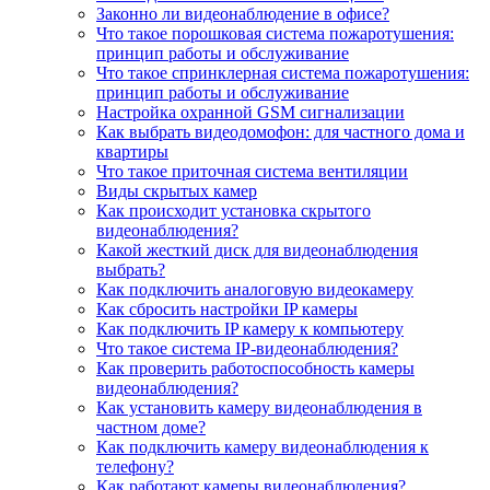
Законно ли видеонаблюдение в офисе?
Что такое порошковая система пожаротушения:
принцип работы и обслуживание
Что такое спринклерная система пожаротушения:
принцип работы и обслуживание
Настройка охранной GSM сигнализации
Как выбрать видеодомофон: для частного дома и
квартиры
Что такое приточная система вентиляции
Виды скрытых камер
Как происходит установка скрытого
видеонаблюдения?
Какой жесткий диск для видеонаблюдения
выбрать?
Как подключить аналоговую видеокамеру
Как сбросить настройки IP камеры
Как подключить IP камеру к компьютеру
Что такое система IP-видеонаблюдения?
Как проверить работоспособность камеры
видеонаблюдения?
Как установить камеру видеонаблюдения в
частном доме?
Как подключить камеру видеонаблюдения к
телефону?
Как работают камеры видеонаблюдения?