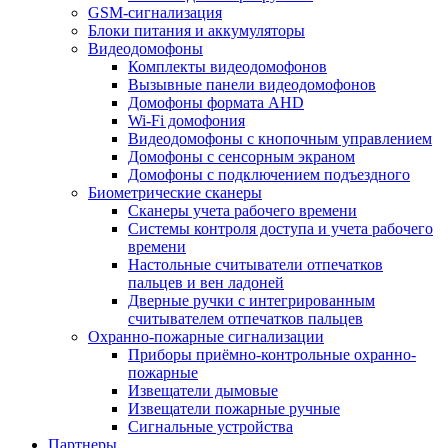
GSM-сигнализация
Блоки питания и аккумуляторы
Видеодомофоны
Комплекты видеодомофонов
Вызывные панели видеодомофонов
Домофоны формата AHD
Wi-Fi домофония
Видеодомофоны с кнопочным управлением
Домофоны с сенсорным экраном
Домофоны с подключением подъездного
Биометрические сканеры
Сканеры учета рабочего времени
Системы контроля доступа и учета рабочего
времени
Настольные считыватели отпечатков
пальцев и вен ладоней
Дверные ручки с интегрированным
считывателем отпечатков пальцев
Охранно-пожарные сигнализации
Приборы приёмно-контрольные охранно-
пожарные
Извещатели дымовые
Извещатели пожарные ручные
Сигнальные устройства
Партнеры