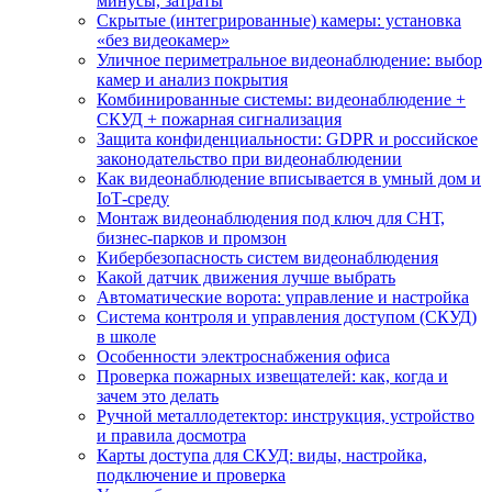
минусы, затраты
Скрытые (интегрированные) камеры: установка
«без видеокамер»
Уличное периметральное видеонаблюдение: выбор
камер и анализ покрытия
Комбинированные системы: видеонаблюдение +
СКУД + пожарная сигнализация
Защита конфиденциальности: GDPR и российское
законодательство при видеонаблюдении
Как видеонаблюдение вписывается в умный дом и
IoT‑среду
Монтаж видеонаблюдения под ключ для СНТ,
бизнес‑парков и промзон
Кибербезопасность систем видеонаблюдения
Какой датчик движения лучше выбрать
Автоматические ворота: управление и настройка
Система контроля и управления доступом (СКУД)
в школе
Особенности электроснабжения офиса
Проверка пожарных извещателей: как, когда и
зачем это делать
Ручной металлодетектор: инструкция, устройство
и правила досмотра
Карты доступа для СКУД: виды, настройка,
подключение и проверка