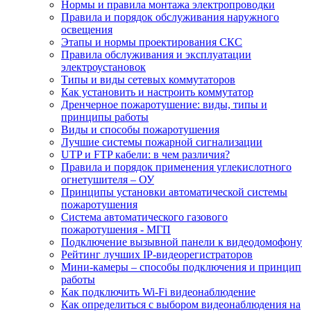
Нормы и правила монтажа электропроводки
Правила и порядок обслуживания наружного
освещения
Этапы и нормы проектирования СКС
Правила обслуживания и эксплуатации
электроустановок
Типы и виды сетевых коммутаторов
Как установить и настроить коммутатор
Дренчерное пожаротушение: виды, типы и
принципы работы
Виды и способы пожаротушения
Лучшие системы пожарной сигнализации
UTP и FTP кабели: в чем различия?
Правила и порядок применения углекислотного
огнетушителя – ОУ
Принципы установки автоматической системы
пожаротушения
Система автоматического газового
пожаротушения - МГП
Подключение вызывной панели к видеодомофону
Рейтинг лучших IP-видеорегистраторов
Мини-камеры – способы подключения и принцип
работы
Как подключить Wi-Fi видеонаблюдение
Как определиться с выбором видеонаблюдения на