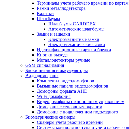
Терминалы учета рабочего времени по картам
Рамки металлодетектора
Калитки
Шлагбаумы
Шлагбаумы CARDDEX
Автоматические шлагбаумы
Замки и защелки
Электромагнитные замки
Электромеханические замки
Идентификационные карты и брелки
Кнопки выхода
Металлодетекторы ручные
GSM-сигнализация
Блоки питания и аккумуляторы
Видеодомофоны
Комплекты видеодомофонов
Вызывные панели видеодомофонов
Домофоны формата AHD
Wi-Fi домофония
Видеодомофоны с кнопочным управлением
Домофоны с сенсорным экраном
Домофоны с подключением подъездного
Биометрические сканеры
Сканеры учета рабочего времени
Системы контроля доступа и учета рабочего 