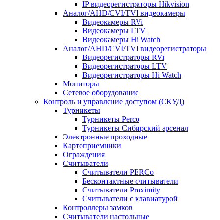
IP видеорегистраторы Hikvision
Аналог/AHD/CVI/TVI видеокамеры
Видеокамеры RVi
Видеокамеры LTV
Видеокамеры Hi Watch
Аналог/AHD/CVI/TVI видеорегистраторы
Видеорегистраторы RVi
Видеорегистраторы LTV
Видеорегистраторы Hi Watch
Мониторы
Сетевое оборудование
Контроль и управление доступом (СКУД)
Турникеты
Турникеты Perco
Турникеты Сибирский арсенал
Электронные проходные
Картоприемники
Ограждения
Считыватели
Считыватели PERCo
Бесконтактные считыватели
Считыватели Proximity
Считыватели с клавиатурой
Контроллеры замков
Считыватели настольные