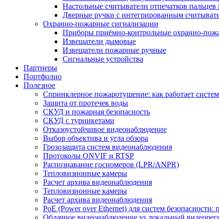
Настольные считыватели отпечатков пальцев 
Дверные ручки с интегрированным считывате
Охранно-пожарные сигнализации
Приборы приёмно-контрольные охранно-пож
Извещатели дымовые
Извещатели пожарные ручные
Сигнальные устройства
Партнеры
Портфолио
Полезное
Спринклерное пожаротушение: как работает система
Защита от протечек воды
СКУД и пожарная безопасность
СКУД с турникетами
Отказоустойчивое видеонаблюдение
Выбор объектива и угла обзора
Грозозащита систем видеонаблюдения
Протоколы ONVIF и RTSP
Распознавание госномеров (LPR/ANPR)
Тепловизионные камеры
Расчет архива видеонаблюдения
Тепловизионные камеры
Расчет архива видеонаблюдения
PoE (Power over Ethernet) для систем безопасности:
Облачное видеонаблюдение vs локальный видеорегис