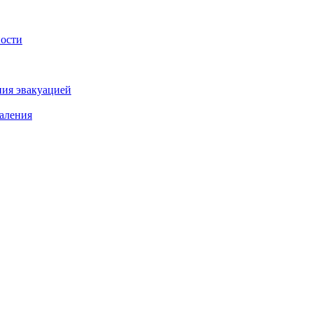
ности
ния эвакуацией
аления