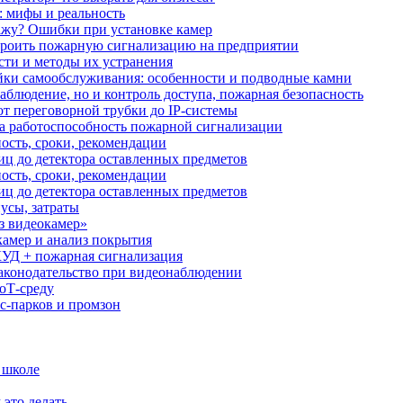
: мифы и реальность
ажу? Ошибки при установке камер
троить пожарную сигнализацию на предприятии
сти и методы их устранения
ки самообслуживания: особенности и подводные камни
аблюдение, но и контроль доступа, пожарная безопасность
от переговорной трубки до IP-системы
за работоспособность пожарной сигнализации
ость, сроки, рекомендации
иц до детектора оставленных предметов
ость, сроки, рекомендации
иц до детектора оставленных предметов
усы, затраты
з видеокамер»
камер и анализ покрытия
УД + пожарная сигнализация
аконодательство при видеонаблюдении
oT‑среду
с‑парков и промзон
 школе
 это делать