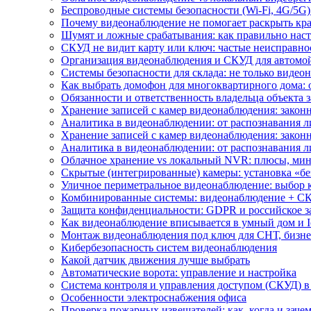
Беспроводные системы безопасности (Wi-Fi, 4G/5G)
Почему видеонаблюдение не помогает раскрыть кр
Шумят и ложные срабатывания: как правильно нас
СКУД не видит карту или ключ: частые неисправно
Организация видеонаблюдения и СКУД для автомой
Системы безопасности для склада: не только видеон
Как выбрать домофон для многоквартирного дома: 
Обязанности и ответственность владельца объекта 
Хранение записей с камер видеонаблюдения: законн
Аналитика в видеонаблюдении: от распознавания л
Хранение записей с камер видеонаблюдения: законн
Аналитика в видеонаблюдении: от распознавания л
Облачное хранение vs локальный NVR: плюсы, мин
Скрытые (интегрированные) камеры: установка «бе
Уличное периметральное видеонаблюдение: выбор 
Комбинированные системы: видеонаблюдение + СК
Защита конфиденциальности: GDPR и российское з
Как видеонаблюдение вписывается в умный дом и I
Монтаж видеонаблюдения под ключ для СНТ, бизне
Кибербезопасность систем видеонаблюдения
Какой датчик движения лучше выбрать
Автоматические ворота: управление и настройка
Система контроля и управления доступом (СКУД) в
Особенности электроснабжения офиса
Проверка пожарных извещателей: как, когда и зачем