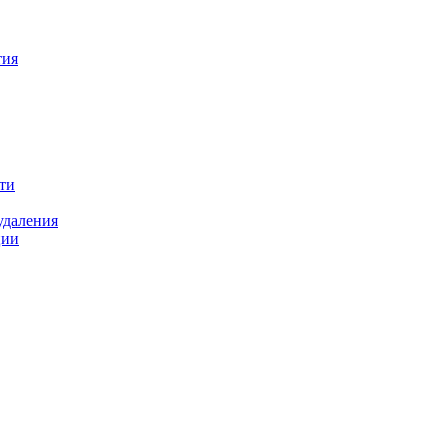
тия
ти
удаления
ции