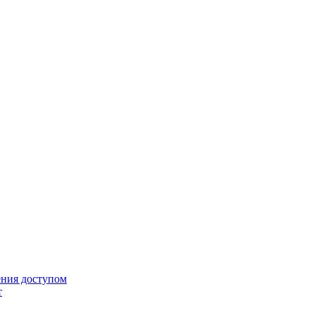
ения доступом
т