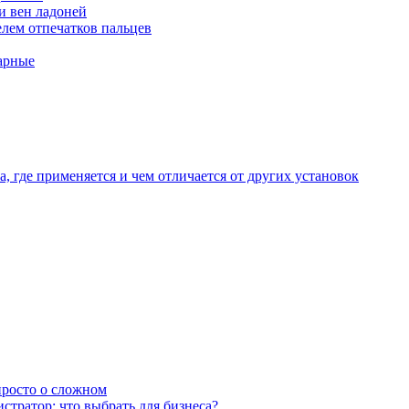
и вен ладоней
лем отпечатков пальцев
арные
, где применяется и чем отличается от других установок
 просто о сложном
тратор: что выбрать для бизнеса?