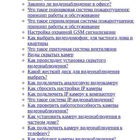
Законно ли видеонаблюдение в офисе?
Что такое порошковая система пожаротушения:
принцип работы и обслуживание
Что такое спринклерная система пожаротушения:
принцип работы и обслуживание
Настройка охранной GSM сигнализации
Как выбрать видеодомофон: для частного дома и
квартиры
Что такое приточная система вентиляции
Виды скрытых камер
Как происходит установка скрытого
видеонаблюдения?
Какой жесткий диск для видеонаблюдения
выбрать?
Как подключить аналоговую видеокамеру
Как сбросить настройки IP камеры
Как подключить IP камеру к компьютеру
Что такое система IP-видеонаблюдения?
Как проверить работоспособность камеры
видеонаблюдения?
Как установить камеру видеонаблюдения в
частном доме?
Как подключить камеру видеонаблюдения к
телефону?
Как работают камеры видеонаблюдения?