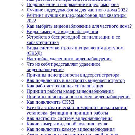
Подключение и сопряжение видеодомофона
Лучшие видеодомофоны для частного дома 2022
Рейтинг лучших видеодомофонов для квартиры
2022
Как выбрать видеонаблюдение для частного дома?
Виды камер для видеонаблюдения
Устройство беспроводной сигнализации и ее
характеристика
Виды систем контроля и управления доступом
(СКУД)
Настройка удаленного видеонаблюдения
Что из себя представляет удаленное
видеонаблюдение
Причины неисправности видеорегистратора
Как подключить и настроить видеорегистратор
Как работает охранная сигнализация
Принцип работы камер видеонаблюдения
Причины неисправности камер видеонаблюдения
Как подключить СКУД
Все об автоматической пожарной сигнализации:
установка, функции и принцип работы
Как настроить систему видеонаблюдения
Какие камеры видеонаблюдения лучше
Как подключить камеру видеонаблюдения
Зачем нужен видеорегистратор для IP-камер