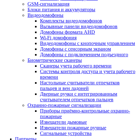
GSM-сигнализация
Блоки питания и аккумуляторы
Видеодомофоны
Комплекты видеодомофонов
Вызывные панели видеодомофонов
Домофоны формата AHD
Wi-Fi домофония
Видеодомофоны с кнопочным управлением
Домофоны с сенсорным экраном
Домофоны с подключением подъездного
Биометрические сканеры
Сканеры учета рабочего времени
Системы контроля доступа и учета рабочего
времени
Настольные считыватели отпечатков
пальцев и вен ладоней
Дверные ручки с интегрированным
считывателем отпечатков пальцев
Охранно-пожарные сигнализации
Приборы приёмно-контрольные охранно-
пожарные
Извещатели дымовые
Извещатели пожарные ручные
Сигнальные устройства
Партнеры