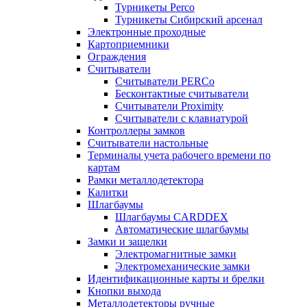
Турникеты Perco
Турникеты Сибирский арсенал
Электронные проходные
Картоприемники
Ограждения
Считыватели
Считыватели PERCo
Бесконтактные считыватели
Считыватели Proximity
Считыватели с клавиатурой
Контроллеры замков
Считыватели настольные
Терминалы учета рабочего времени по
картам
Рамки металлодетектора
Калитки
Шлагбаумы
Шлагбаумы CARDDEX
Автоматические шлагбаумы
Замки и защелки
Электромагнитные замки
Электромеханические замки
Идентификационные карты и брелки
Кнопки выхода
Металлодетекторы ручные