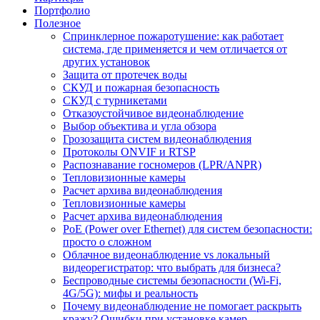
Портфолио
Полезное
Спринклерное пожаротушение: как работает
система, где применяется и чем отличается от
других установок
Защита от протечек воды
СКУД и пожарная безопасность
СКУД с турникетами
Отказоустойчивое видеонаблюдение
Выбор объектива и угла обзора
Грозозащита систем видеонаблюдения
Протоколы ONVIF и RTSP
Распознавание госномеров (LPR/ANPR)
Тепловизионные камеры
Расчет архива видеонаблюдения
Тепловизионные камеры
Расчет архива видеонаблюдения
PoE (Power over Ethernet) для систем безопасности:
просто о сложном
Облачное видеонаблюдение vs локальный
видеорегистратор: что выбрать для бизнеса?
Беспроводные системы безопасности (Wi-Fi,
4G/5G): мифы и реальность
Почему видеонаблюдение не помогает раскрыть
кражу? Ошибки при установке камер