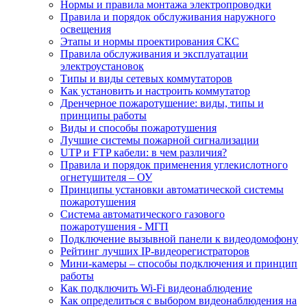
Нормы и правила монтажа электропроводки
Правила и порядок обслуживания наружного
освещения
Этапы и нормы проектирования СКС
Правила обслуживания и эксплуатации
электроустановок
Типы и виды сетевых коммутаторов
Как установить и настроить коммутатор
Дренчерное пожаротушение: виды, типы и
принципы работы
Виды и способы пожаротушения
Лучшие системы пожарной сигнализации
UTP и FTP кабели: в чем различия?
Правила и порядок применения углекислотного
огнетушителя – ОУ
Принципы установки автоматической системы
пожаротушения
Система автоматического газового
пожаротушения - МГП
Подключение вызывной панели к видеодомофону
Рейтинг лучших IP-видеорегистраторов
Мини-камеры – способы подключения и принцип
работы
Как подключить Wi-Fi видеонаблюдение
Как определиться с выбором видеонаблюдения на