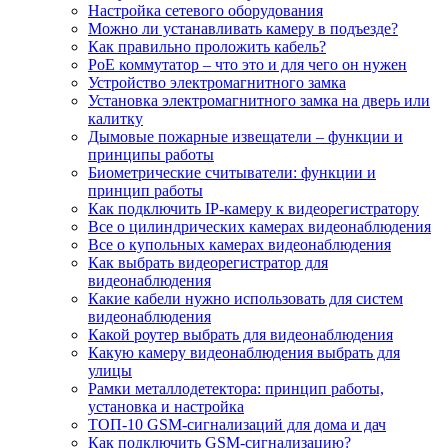
Настройка сетевого оборудования
Можно ли устанавливать камеру в подъезде?
Как правильно проложить кабель?
PoE коммутатор – что это и для чего он нужен
Устройство электромагнитного замка
Установка электромагнитного замка на дверь или
калитку
Дымовые пожарные извещатели – функции и
принципы работы
Биометрические считыватели: функции и
принцип работы
Как подключить IP-камеру к видеорегистратору
Все о цилиндрических камерах видеонаблюдения
Все о купольных камерах видеонаблюдения
Как выбрать видеорегистратор для
видеонаблюдения
Какие кабели нужно использовать для систем
видеонаблюдения
Какой роутер выбрать для видеонаблюдения
Какую камеру видеонаблюдения выбрать для
улицы
Рамки металлодетектора: принцип работы,
установка и настройка
ТОП-10 GSM-сигнализаций для дома и дач
Как подключить GSM-сигнализацию?