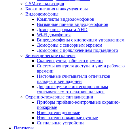
GSM-сигнализация
Блоки питания и аккумуляторы
Видеодомофоны
Комплекты видеодомофонов
Вызывные панели видеодомофонов
Домофоны формата AHD
Wi-Fi домофония
Видеодомофоны с кнопочным управлением
Домофоны с сенсорным экраном
Домофоны с подключением подъездного
Биометрические сканеры
Сканеры учета рабочего времени
Системы контроля доступа и учета рабочего
времени
Настольные считыватели отпечатков
пальцев и вен ладоней
Дверные ручки с интегрированным
считывателем отпечатков пальцев
Охранно-пожарные сигнализации
Приборы приёмно-контрольные охранно-
пожарные
Извещатели дымовые
Извещатели пожарные ручные
Сигнальные устройства
Партнеры