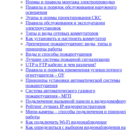
Нормы и правила монтажа электропроводки
Правила и порядок обслуживания наружного
освещения
Этапы и нормы проектирования СКС
Правила обслуживания и эксплуатации
электроустановок
Типы и виды сетевых коммутаторов
Как установить и настроить коммутатор
Дренчерное пожаротушение: виды, типы и
принципы работы
Виды и способы пожаротушения
Лучшие системы пожарной сигнализации
UTP и FTP кабели: в чем различия?
Правила и порядок применения углекислотного
огнетушителя – ОУ
Принципы установки автоматической системы
пожаротушения
Система автоматического газового
пожаротушения - МГП
Подключение вызывной панели к видеодомофону
Рейтинг лучших IP-видеорегистраторов
Мини-камеры – способы подключения и принцип
работы
Как подключить Wi-Fi видеонаблюдение
Как определиться с выбором видеонаблюдения на