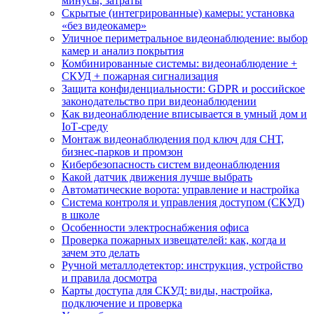
минусы, затраты
Скрытые (интегрированные) камеры: установка
«без видеокамер»
Уличное периметральное видеонаблюдение: выбор
камер и анализ покрытия
Комбинированные системы: видеонаблюдение +
СКУД + пожарная сигнализация
Защита конфиденциальности: GDPR и российское
законодательство при видеонаблюдении
Как видеонаблюдение вписывается в умный дом и
IoT‑среду
Монтаж видеонаблюдения под ключ для СНТ,
бизнес‑парков и промзон
Кибербезопасность систем видеонаблюдения
Какой датчик движения лучше выбрать
Автоматические ворота: управление и настройка
Система контроля и управления доступом (СКУД)
в школе
Особенности электроснабжения офиса
Проверка пожарных извещателей: как, когда и
зачем это делать
Ручной металлодетектор: инструкция, устройство
и правила досмотра
Карты доступа для СКУД: виды, настройка,
подключение и проверка