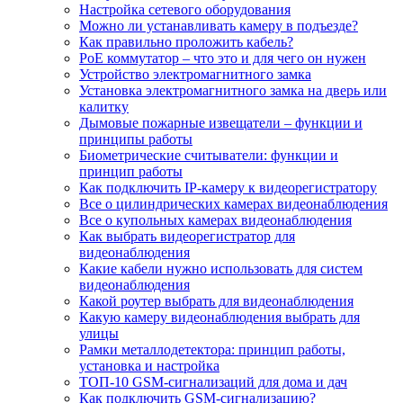
Настройка сетевого оборудования
Можно ли устанавливать камеру в подъезде?
Как правильно проложить кабель?
PoE коммутатор – что это и для чего он нужен
Устройство электромагнитного замка
Установка электромагнитного замка на дверь или
калитку
Дымовые пожарные извещатели – функции и
принципы работы
Биометрические считыватели: функции и
принцип работы
Как подключить IP-камеру к видеорегистратору
Все о цилиндрических камерах видеонаблюдения
Все о купольных камерах видеонаблюдения
Как выбрать видеорегистратор для
видеонаблюдения
Какие кабели нужно использовать для систем
видеонаблюдения
Какой роутер выбрать для видеонаблюдения
Какую камеру видеонаблюдения выбрать для
улицы
Рамки металлодетектора: принцип работы,
установка и настройка
ТОП-10 GSM-сигнализаций для дома и дач
Как подключить GSM-сигнализацию?