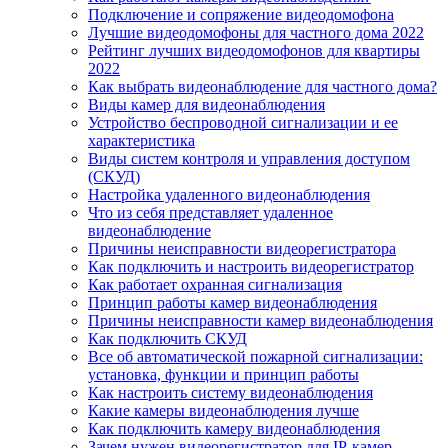
Подключение и сопряжение видеодомофона
Лучшие видеодомофоны для частного дома 2022
Рейтинг лучших видеодомофонов для квартиры
2022
Как выбрать видеонаблюдение для частного дома?
Виды камер для видеонаблюдения
Устройство беспроводной сигнализации и ее
характеристика
Виды систем контроля и управления доступом
(СКУД)
Настройка удаленного видеонаблюдения
Что из себя представляет удаленное
видеонаблюдение
Причины неисправности видеорегистратора
Как подключить и настроить видеорегистратор
Как работает охранная сигнализация
Принцип работы камер видеонаблюдения
Причины неисправности камер видеонаблюдения
Как подключить СКУД
Все об автоматической пожарной сигнализации:
установка, функции и принцип работы
Как настроить систему видеонаблюдения
Какие камеры видеонаблюдения лучше
Как подключить камеру видеонаблюдения
Зачем нужен видеорегистратор для IP-камер