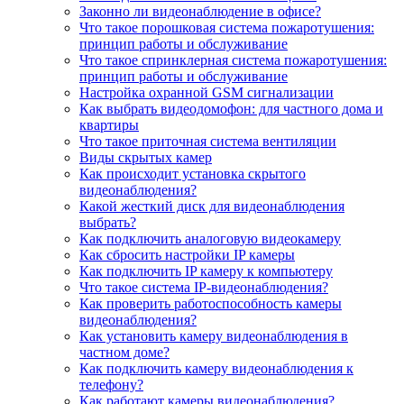
Законно ли видеонаблюдение в офисе?
Что такое порошковая система пожаротушения:
принцип работы и обслуживание
Что такое спринклерная система пожаротушения:
принцип работы и обслуживание
Настройка охранной GSM сигнализации
Как выбрать видеодомофон: для частного дома и
квартиры
Что такое приточная система вентиляции
Виды скрытых камер
Как происходит установка скрытого
видеонаблюдения?
Какой жесткий диск для видеонаблюдения
выбрать?
Как подключить аналоговую видеокамеру
Как сбросить настройки IP камеры
Как подключить IP камеру к компьютеру
Что такое система IP-видеонаблюдения?
Как проверить работоспособность камеры
видеонаблюдения?
Как установить камеру видеонаблюдения в
частном доме?
Как подключить камеру видеонаблюдения к
телефону?
Как работают камеры видеонаблюдения?