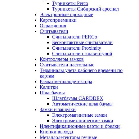
Турникеты Perco
Турникеты Сибирский арсенал
Электронные проходные
Картоприемники
Ограждения
Считыватели
Считыватели PERCo
Бесконтактные считыватели
Считыватели Proximity
Считыватели с клавиатурой
Контроллеры замков
Считыватели настольные
Терминалы учета рабочего времени по
картам
Рамки металлодетектора
Калитки
Шлагбаумы
Шлагбаумы CARDDEX
Автоматические шлагбаумы
Замки и защелки
Электромагнитные замки
Электромеханические замки
Идентификационные карты и брелки
Кнопки выхода
Металлодетекторы ручные