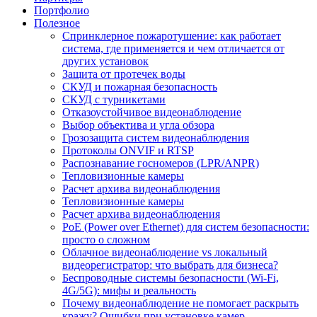
Портфолио
Полезное
Спринклерное пожаротушение: как работает
система, где применяется и чем отличается от
других установок
Защита от протечек воды
СКУД и пожарная безопасность
СКУД с турникетами
Отказоустойчивое видеонаблюдение
Выбор объектива и угла обзора
Грозозащита систем видеонаблюдения
Протоколы ONVIF и RTSP
Распознавание госномеров (LPR/ANPR)
Тепловизионные камеры
Расчет архива видеонаблюдения
Тепловизионные камеры
Расчет архива видеонаблюдения
PoE (Power over Ethernet) для систем безопасности:
просто о сложном
Облачное видеонаблюдение vs локальный
видеорегистратор: что выбрать для бизнеса?
Беспроводные системы безопасности (Wi-Fi,
4G/5G): мифы и реальность
Почему видеонаблюдение не помогает раскрыть
кражу? Ошибки при установке камер